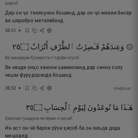
шароб.
Дар он ҷо такякунон бошанд, дар он ҷо меваи бисёр
ва шаробро металабанд.
38
:
51
٥٢
۝
أَتْرَابٌ
ٱلطَّرْفِ
قَـٰصِرَٰتُ
۞ وَعِندَهُمْ
Ва ъиндаҳум Қосироту-т-тарфи атроб.
Ва назди онҳо занони ҳаммонанд дар синну солу
чашм фурудоранда бошанд.
38
:
52
тафсир
٥٣
۝
ٱلْحِسَابِ
لِيَوْمِ
تُوعَدُونَ
مَا
هَـٰذَا
Ҳаза ма туъадуна ли явми-л-ҳисаб.
Ин аст он чӣ барои рӯзи ҳисоб ба он ваъда дода
мешудед.