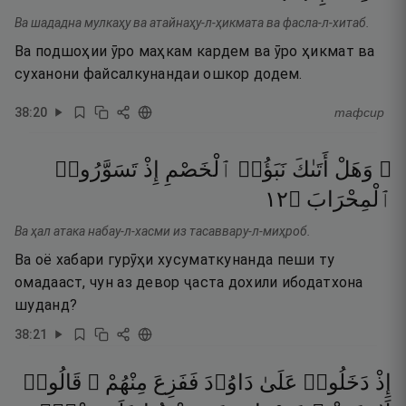
Ва шададна мулкаҳу ва атайнаҳу-л-ҳикмата ва фасла-л-хитаб.
Ва подшоҳии ӯро маҳкам кардем ва ӯро ҳикмат ва
суханони файсалкунандаи ошкор додем.
38
:
20
тафсир
۞ وَهَلْ
أَتَىٰكَ
نَبَؤُا۟
ٱلْخَصْمِ
إِذْ
تَسَوَّرُوا۟
٢١
۝
ٱلْمِحْرَابَ
Ва ҳал атака набау-л-хасми из тасаввару-л-миҳроб.
Ва оё хабари гурӯҳи хусуматкунанда пеши ту
омадааст, чун аз девор ҷаста дохили ибодатхона
шуданд?
38
:
21
إِذْ
دَخَلُوا۟
عَلَىٰ
دَاوُۥدَ
فَفَزِعَ
مِنْهُمْ ۖ
قَالُوا۟