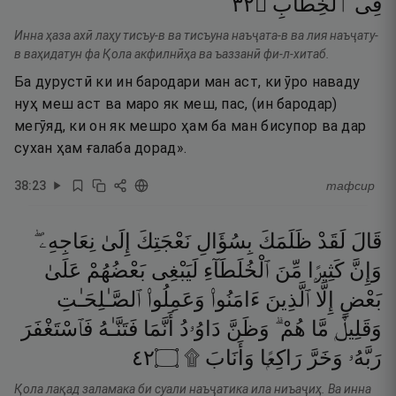
٢٣
۝
ٱلْخِطَابِ
فِى
Инна ҳаза ахӣ лаҳу тисъу-в ва тисъуна наъҷата-в ва лия наъҷату-
в ваҳидатун фа Қола акфилнӣҳа ва ъаззанӣ фи-л-хитаб.
Ба дурустӣ ки ин бародари ман аст, ки ӯро наваду
нуҳ меш аст ва маро як меш, пас, (ин бародар)
мегӯяд, ки он як мешро ҳам ба ман бисупор ва дар
сухан ҳам ғалаба дорад».
38
:
23
тафсир
قَالَ
لَقَدْ
ظَلَمَكَ
بِسُؤَالِ
نَعْجَتِكَ
إِلَىٰ
نِعَاجِهِۦ ۖ
وَإِنَّ
كَثِيرًۭا
مِّنَ
ٱلْخُلَطَآءِ
لَيَبْغِى
بَعْضُهُمْ
عَلَىٰ
بَعْضٍ
إِلَّا
ٱلَّذِينَ
ءَامَنُوا۟
وَعَمِلُوا۟
ٱلصَّـٰلِحَـٰتِ
وَقَلِيلٌۭ
مَّا
هُمْ ۗ
وَظَنَّ
دَاوُۥدُ
أَنَّمَا
فَتَنَّـٰهُ
فَٱسْتَغْفَرَ
٢٤
۝
وَأَنَابَ ۩
رَاكِعًۭا
وَخَرَّ
رَبَّهُۥ
Қола лақад заламака би суали наъҷатика ила ниъаҷиҳ. Ва инна