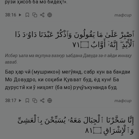
рӯзи ҳисоб ба мо бидеҳ!».
38
:
16
тафсир
ٱصْبِرْ
عَلَىٰ
مَا
يَقُولُونَ
وَٱذْكُرْ
عَبْدَنَا
دَاوُۥدَ
ذَا
١٧
۝
أَوَّابٌ
إِنَّهُۥٓ
ٱلْأَيْدِ ۖ
Исбир ъала ма яқулуна вазкур ъабдана Давуда за-л айди иннаҳу
авваб.
Бар ҳар чӣ (мушрикон) мегӯянд, сабр кун ва бандаи
Мо Довудро, ки соҳиби Қувват буд, ёд кун! Ба
дурустӣ ки ӯ ниҳоят (ба мо) руҷӯъкунанда буд.
38
:
17
тафсир
إِنَّا
سَخَّرْنَا
ٱلْجِبَالَ
مَعَهُۥ
يُسَبِّحْنَ
بِٱلْعَشِىِّ
١٨
۝
وَٱلْإِشْرَاقِ