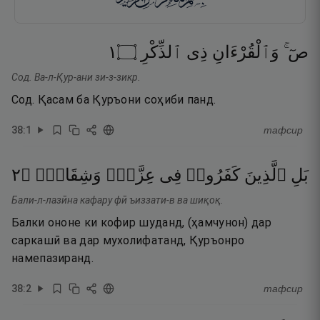
١
۝
ٱلذِّكْرِ
ذِى
وَٱلْقُرْءَانِ
صٓ ۚ
Сод. Ва-л-Қур-ани зи-з-зикр.
Сод. Қасам ба Қуръони соҳиби панд.
38
:
1
тафсир
٢
۝
وَشِقَاقٍۢ
عِزَّةٍۢ
فِى
كَفَرُوا۟
ٱلَّذِينَ
بَلِ
Бали-л-лазӣна кафару фӣ ъиззати-в ва шиқоқ.
Балки ононе ки кофир шуданд, (ҳамчунон) дар
саркашӣ ва дар мухолифатанд, Қуръонро
намепазиранд.
38
:
2
тафсир