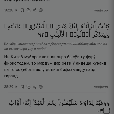
38
:
28
тафсир
كِتَـٰبٌ
أَنزَلْنَـٰهُ
إِلَيْكَ
مُبَـٰرَكٌۭ
لِّيَدَّبَّرُوٓا۟
ءَايَـٰتِهِۦ
٢٩
۝
ٱلْأَلْبَـٰبِ
أُو۟لُوا۟
وَلِيَتَذَكَّرَ
Китабун анзалнаҳу илайка мубараку-л ли яддаббару айатиҳӣ ва
ли ятазаккара улу-л-албаб.
Ин Китоб муборак аст, ки онро ба сӯи ту фурӯ
фиристодем, то мардум дар оёти Ӯ андеша кунанд
ва то соҳибони ақлу дониш бифаҳманду панд
гиранд.
38
:
29
тафсир
وَوَهَبْنَا
لِدَاوُۥدَ
سُلَيْمَـٰنَ ۚ
نِعْمَ
ٱلْعَبْدُ ۖ
إِنَّهُۥٓ
أَوَّابٌ
٣٠
۝