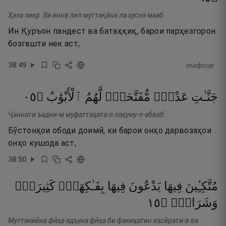
Ҳаза зикр. Ва инна лил муттақӣна ла ҳусна мааб.
Ин Қуръон пандест ва батаҳқиқ, барои парҳезгорон
бозгашти нек аст,
38
:
49
тафсир
٥٠
۝
ٱلْأَبْوَٰبُ
لَّهُمُ
مُّفَتَّحَةًۭ
عَدْنٍۢ
جَنَّـٰتِ
Ҷаннати ъадни-м муфаттаҳата-л лаҳуму-л-абваб.
Бӯстонҳои ободи доимӣ, ки барои онҳо дарвозаҳои
онҳо кушода аст,
38
:
50
مُتَّكِـِٔينَ
فِيهَا
يَدْعُونَ
فِيهَا
بِفَـٰكِهَةٍۢ
كَثِيرَةٍۢ
٥١
۝
وَشَرَابٍۢ
Муттакиӣна фӣҳа ядъуна фӣҳа би факиҳатин касӣрати-в ва