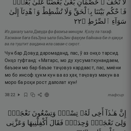
لَا
تَخَفْ ۖ
خَصْمَانِ
بَغَىٰ
بَعْضُنَا
عَلَىٰ
بَعْضٍۢ
فَٱحْكُم
بَيْنَنَا
بِٱلْحَقِّ
وَلَا
تُشْطِطْ
وَٱهْدِنَآ
إِلَىٰ
٢٢
۝
ٱلصِّرَٰطِ
سَوَآءِ
Из дахалу ъала Давуда фа фазиъа минҳум. Қолу ла тахаф.
Хасмани баға баъЗуна ъала баъЗин фаҳкум байнана би-л-ҳаққи
ва ла туштит ваҳдина ила саваи-с сирот.
Чун бар Довуд даромаданд, пас, ӯ аз онҳо тарсид.
Онҳо гуфтанд: «Матарс, мо ду хусуматкунандаем,
баъзеи мо бар баъзе таҷовуз кардааст, пас, миёни
мо бо инсоф ҳукм кун ва аз ҳақ таҷовуз макун ва
моро ба роҳи рост далолат кун!
38
:
22
тафсир
إِنَّ
هَـٰذَآ
أَخِى
لَهُۥ
تِسْعٌۭ
وَتِسْعُونَ
نَعْجَةًۭ
وَلِىَ
نَعْجَةٌۭ
وَٰحِدَةٌۭ
فَقَالَ
أَكْفِلْنِيهَا
وَعَزَّنِى