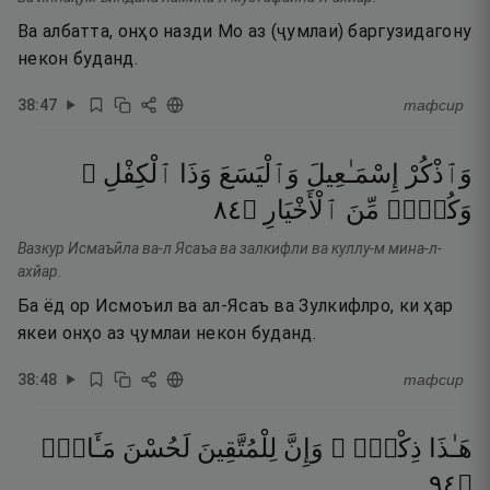
Ва албатта, онҳо назди Мо аз (ҷумлаи) баргузидагону
некон буданд.
38
:
47
тафсир
وَٱذْكُرْ
إِسْمَـٰعِيلَ
وَٱلْيَسَعَ
وَذَا
ٱلْكِفْلِ ۖ
٤٨
۝
ٱلْأَخْيَارِ
مِّنَ
وَكُلٌّۭ
Вазкур Исмаъӣла ва-л Ясаъа ва залкифли ва куллу-м мина-л-
ахйар.
Ба ёд ор Исмоъил ва ал-Ясаъ ва Зулкифлро, ки ҳар
якеи онҳо аз ҷумлаи некон буданд.
38
:
48
тафсир
هَـٰذَا
ذِكْرٌۭ ۚ
وَإِنَّ
لِلْمُتَّقِينَ
لَحُسْنَ
مَـَٔابٍۢ
٤٩
۝