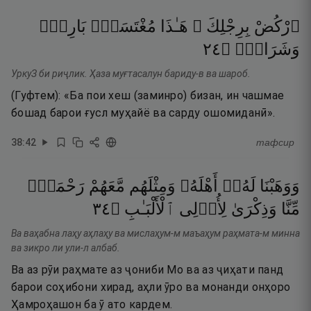
ٱرْكُضْ
بِرِجْلِكَ ۖ
هَـٰذَا
مُغْتَسَلٌۢ
بَارِدٌۭ
٤٢
۝
وَشَرَابٌۭ
УркуЗ би риҷлик. Ҳаза муғтасалун бариду-в ва шароб.
(Гуфтем): «Ба пои хеш (заминро) бизан, ин чашмае
бошад барои ғусл муҳайё ва сарду ошомиданӣ».
38
:
42
тафсир
وَوَهَبْنَا
لَهُۥٓ
أَهْلَهُۥ
وَمِثْلَهُم
مَّعَهُمْ
رَحْمَةًۭ
٤٣
۝
ٱلْأَلْبَـٰبِ
لِأُو۟لِى
وَذِكْرَىٰ
مِّنَّا
Ва ваҳабна лаҳу аҳлаҳу ва мислаҳум-м маъаҳум раҳмата-м минна
ва зикро ли ули-л албаб.
Ва аз рӯи раҳмате аз ҷониби Мо ва аз ҷиҳати панд
барои соҳибони хирад, аҳли ӯро ва монанди онҳоро
Ҳамроҳашон ба ӯ ато кардем.