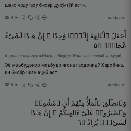
шахс ҷодугару бисёр дурӯғгӯй аст».
38
:
4
тафсир
أَجَعَلَ
ٱلْـَٔالِهَةَ
إِلَـٰهًۭا
وَٰحِدًا ۖ
إِنَّ
هَـٰذَا
لَشَىْءٌ
٥
۝
عُجَابٌۭ
А-ҷаъала-л алиҳата Илаҳа-в Ваҳида. Инна ҳаза лашай-ун ъуҷаб.
Оё маъбудонро маъбуди ягона гардонид? Ҳаройина,
ин бисёр чизи аҷиб аст.
38
:
5
тафсир
وَٱنطَلَقَ
ٱلْمَلَأُ
مِنْهُمْ
أَنِ
ٱمْشُوا۟
وَٱصْبِرُوا۟
عَلَىٰٓ
ءَالِهَتِكُمْ ۖ
إِنَّ
هَـٰذَا
٦
۝
يُرَادُ
لَشَىْءٌۭ