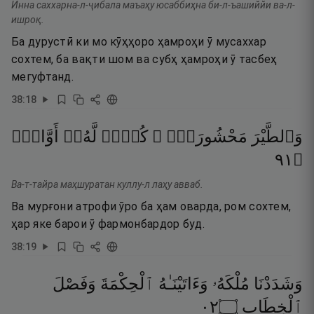
Инна саххарна-л-ҷибала маъаҳу юсаббиҳна би-л-ъашиййи ва-л-
ишроқ.
Ба дурустӣ ки мо кӯҳҳоро ҳамроҳи ӯ мусаххар
сохтем, ба вақти шом ва субҳ ҳамроҳи ӯ тасбеҳ
мегуфтанд.
38
:
18
وَٱلطَّيْرَ
مَحْشُورَةًۭ ۖ
كُلٌّۭ
لَّهُۥٓ
أَوَّابٌۭ
١٩
۝
Ва-т-тайра маҳшуратан куллу-л лаҳу авваб.
Ва мурғони атрофи ӯро ба ҳам оварда, ром сохтем,
ҳар яке барои ӯ фармонбардор буд.
38
:
19
وَشَدَدْنَا
مُلْكَهُۥ
وَءَاتَيْنَـٰهُ
ٱلْحِكْمَةَ
وَفَصْلَ
٢٠
۝
ٱلْخِطَابِ