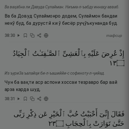
Ва ваҳабна ли Давуда Сулайман. Ниъма-л-ъабду иннаҳу авваб.
Ва ба Довуд Сулаймонро додем, Сулаймон бандаи
некӯ буд, ба дурустӣ ки ӯ бисёр руҷӯъкунанда буд.
38
:
30
тафсир
إِذْ
عُرِضَ
عَلَيْهِ
بِٱلْعَشِىِّ
ٱلصَّـٰفِنَـٰتُ
ٱلْجِيَادُ
٣١
۝
Из ъуриЗа ъалайҳи би-л-ъашиййи-с софиноту-л-ҷийад.
Чун ба вақти аср аспони хоссаи тезравро бар вай
арза карда шуд,
38
:
31
فَقَالَ
إِنِّىٓ
أَحْبَبْتُ
حُبَّ
ٱلْخَيْرِ
عَن
ذِكْرِ
رَبِّى
٣٢
۝
بِٱلْحِجَابِ
تَوَارَتْ
حَتَّىٰ