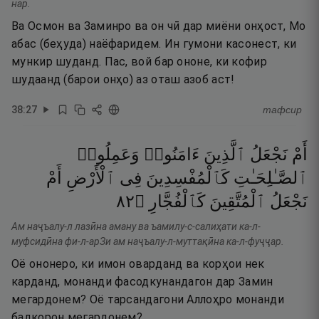
нар.
Ва Осмон ва Заминро ва он чӣ дар миёни онҳост, Мо
абас (беҳуда) наёфаридем. Ин гумони касонест, ки
мункир шуданд. Пас, вой бар ононе, ки кофир
шудаанд (барои онҳо) аз оташ азоб аст!
38
:
27
тафсир
أَمْ
نَجْعَلُ
ٱلَّذِينَ
ءَامَنُوا۟
وَعَمِلُوا۟
ٱلصَّـٰلِحَـٰتِ
كَٱلْمُفْسِدِينَ
فِى
ٱلْأَرْضِ
أَمْ
٢٨
۝
كَٱلْفُجَّارِ
ٱلْمُتَّقِينَ
نَجْعَلُ
Ам наҷъалу-л лазӣна аману ва ъамилу-с-салиҳати ка-л-
муфсидӣна фи-л-арЗи ам наҷъалу-л-муттақӣна ка-л-фуҷҷар.
Оё ононеро, ки имон оварданд ва корҳои нек
карданд, монанди фасодкунандагон дар Замин
мегардонем? Оё тарсандагони Аллоҳро монанди
бадкорон мегардонем?