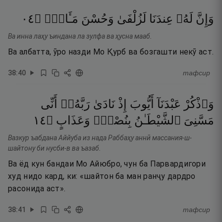
٤٠
۝
مَـَٔابٍۢ
وَحُسْنَ
لَزُلْفَىٰ
عِندَنَا
لَهُۥ
وَإِنَّ
Ва инна лаҳу ъиндана ла зулфа ва ҳусна мааб.
Ва албатта, ӯро назди Мо Қурб ва бозгашти некӯ аст.
38
:
40
тафсир
وَٱذْكُرْ
عَبْدَنَآ
أَيُّوبَ
إِذْ
نَادَىٰ
رَبَّهُۥٓ
أَنِّى
٤١
۝
وَعَذَابٍ
بِنُصْبٍۢ
ٱلشَّيْطَـٰنُ
مَسَّنِىَ
Вазкур ъабдана Аййуба из нада Раббаҳу аннӣ массания-ш-
шайтону би нусби-в ва ъазаб.
Ва ёд кун бандаи Мо Айюбро, чун ба Парвардигори
худ нидо кард, ки: «шайтон ба ман ранҷу дардро
расонида аст».
38
:
41
тафсир