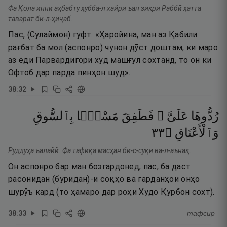
Фа Қола инни аҳбабту ҳубба-л хайри ъан зикри Раббӣ ҳатта
таварат би-л-ҳиҷаб.
Пас, (Сулаймон) гуфт: «Ҳаройина, ман аз Қабили
рағбат ба мол (аспонро) чунон дӯст доштам, ки маро
аз ёди Парвардигори худ машғул сохтанд, то он ки
Офтоб дар парда пинҳон шуд».
38
:
32
رُدُّوهَا
عَلَىَّ ۖ
فَطَفِقَ
مَسْحًۢا
بِٱلسُّوقِ
٣٣
۝
وَٱلْأَعْنَاقِ
Руддуҳа ъалайй. Фа тафиқа масҳан би-с-суқи ва-л-аънақ.
Он аспонро бар ман бозгардонед, пас, ба даст
расонидан (буридан)-и соқҳо ва гарданҳои онҳо
шурӯъ кард (то ҳамаро дар роҳи Худо Қурбон сохт).
38
:
33
тафсир