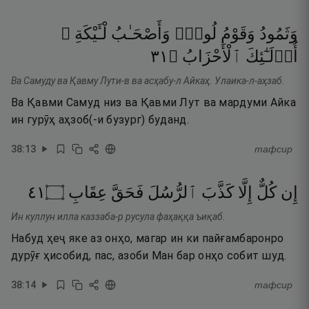
وَثَمُودُ
وَقَوْمُ
لُوطٍۢ
وَأَصْحَـٰبُ
لْـَٔيْكَةِ ۚ
١٣
۝
ٱلْأَحْزَابُ
أُو۟لَـٰٓئِكَ
Ва Самуду ва Қавму Лути-в ва асҳабу-л Айкаҳ. Улаика-л-аҳзаб.
Ва Қавми Самуд низ ва Қавми Лут ва мардуми Айка
ин гурӯҳ аҳзоб(-и бузург) буданд.
38
:
13
тафсир
١٤
۝
عِقَابِ
فَحَقَّ
ٱلرُّسُلَ
كَذَّبَ
إِلَّا
كُلٌّ
إِن
Ин куллун илла каззаба-р русула фаҳаққа ъиқаб.
Набуд ҳеҷ яке аз онҳо, магар ин ки пайғамбаронро
дурӯғ ҳисобид, пас, азоби Ман бар онҳо собит шуд.
38
:
14
тафсир