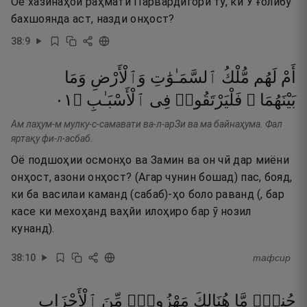
Оё хазинаҳои раҳмати Парвардигори ту, ки Ӯ ғолибу
бахшоянда аст, назди онҳост?
38
:
9
أَمْ
لَهُم
مُّلْكُ
ٱلسَّمَـٰوَٰتِ
وَٱلْأَرْضِ
وَمَا
١٠
۝
ٱلْأَسْبَـٰبِ
فِى
فَلْيَرْتَقُوا۟
بَيْنَهُمَا ۖ
Ам лаҳум-м мулку-с-самавати ва-л-арЗи ва ма байнаҳума. Фал
яртақу фи-л-асбаб.
Оё подшоҳии осмонҳо ва Замин ва он чӣ дар миёни
онҳост, азони онҳост? (Агар чунин бошад) пас, бояд,
ки ба василаи каманд (сабаб)-ҳо боло раванд (, бар
касе ки мехоҳанд ваҳйи илоҳиро бар ӯ нозил
кунанд).
38
:
10
тафсир
جُندٌۭ
مَّا
هُنَالِكَ
مَهْزُومٌۭ
مِّنَ
ٱلْأَحْزَابِ