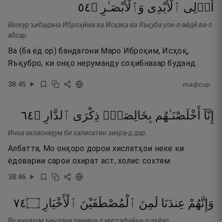
٤٥
۝
وَٱلْأَبْصَـٰرِ
ٱلْأَيْدِى
أُو۟لِى
Вазкур ъибадана Иброҳӣма ва Исҳақа ва Яъқуба ули-л-айдӣ ва-л
абсар.
Ва (ба ёд ор) бандагони Маро Иброҳим, Исҳоқ,
Яъқубро, ки онҳо неруманду соҳибназар буданд.
38
:
45
тафсир
٤٦
۝
ٱلدَّارِ
ذِكْرَى
بِخَالِصَةٍۢ
أَخْلَصْنَـٰهُم
إِنَّآ
Инна ахласнаҳум би халисатин зикра-д дар.
Албатта, Мо онҳоро дорои хислатҳои неке ки
ёдоварии сарои охират аст, холис сохтем.
38
:
46
٤٧
۝
ٱلْأَخْيَارِ
ٱلْمُصْطَفَيْنَ
لَمِنَ
عِندَنَا
وَإِنَّهُمْ
Ва иннаҳум ъиндана ламина-л мустафайна-л-ахйар.