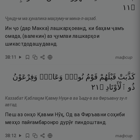
١١
۝
Ҷунду-м ма ҳуналика маҳзуму-м мина-л-аҳзаб.
Ин ҷо (дар Макка) лашкарҳоеанд, ки баҳам ҷамъ
омада, (валекин) аз ҷумлаи лашкарҳои
шикастдодашудаанд.
38
:
11
тафсир
كَذَّبَتْ
قَبْلَهُمْ
قَوْمُ
نُوحٍۢ
وَعَادٌۭ
وَفِرْعَوْنُ
١٢
۝
ٱلْأَوْتَادِ
ذُو
Каззабат Қаблаҳум Қавму Нуҳи-в ва Ъаду-в ва Фиръавну зу-л
автад.
Пеш аз онҳо Қавми Нӯҳ, Од ва Фиръавни соҳиби
мехҳо пайғамбаронро дурӯғ пиндоштанд.
38
:
12
тафсир