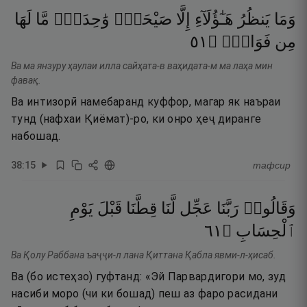
وَمَا
يَنظُرُ
هَـٰٓؤُلَآءِ
إِلَّا
صَيْحَةًۭ
وَٰحِدَةًۭ
مَّا
لَهَا
١٥
۝
فَوَاقٍۢ
مِن
Ва ма янзуру ҳаулаи илла сайҳата-в ваҳидата-м ма лаҳа мин
фавақ.
Ва интизорӣ намебаранд куффор, магар як наъраи
тунд (нафхаи Қиёмат)-ро, ки онро ҳеҷ диранге
набошад.
38
:
15
тафсир
وَقَالُوا۟
رَبَّنَا
عَجِّل
لَّنَا
قِطَّنَا
قَبْلَ
يَوْمِ
١٦
۝
ٱلْحِسَابِ
Ва Қолу Раббана ъаҷҷи-л лана Қиттана Қабла явми-л-ҳисаб.
Ва (бо истеҳзо) гуфтанд: «Эй Парвардигори мо, зуд
насиби моро (чи ки бошад) пеш аз фаро расидани