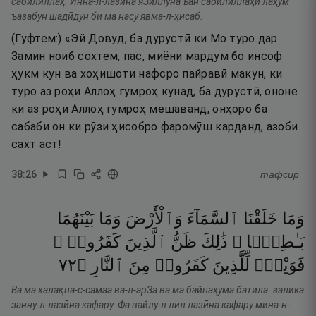
сабӣлиллаҳ. Инна-л-лазӣна яЗиллуна ъан сабӣлиллаҳи лаҳум
ъазабун шадӣдун би ма насу явма-л-ҳисаб.
(Гуфтем:) «Эй Довуд, ба дурустӣ ки Мо туро дар
Замин ноиб сохтем, пас, миёни мардум бо инсоф
ҳукм кун ва хоҳишоти нафсро пайравӣ макун, ки
туро аз роҳи Аллоҳ гумроҳ кунад, ба дурустӣ, ононе
ки аз роҳи Аллоҳ гумроҳ мешаванд, онҳоро ба
сабаби он ки рӯзи ҳисобро фаромӯш карданд, азоби
сахт аст!
38
:
26
тафсир
وَمَا
خَلَقْنَا
ٱلسَّمَآءَ
وَٱلْأَرْضَ
وَمَا
بَيْنَهُمَا
بَـٰطِلًۭا ۚ
ذَٰلِكَ
ظَنُّ
ٱلَّذِينَ
كَفَرُوا۟ ۚ
٢٧
۝
ٱلنَّارِ
مِنَ
كَفَرُوا۟
لِّلَّذِينَ
فَوَيْلٌۭ
Ва ма халақна-с-самаа ва-л-арЗа ва ма байнаҳума батила. залика
занну-л-лазӣна кафару. Фа вайлу-л лил лазӣна кафару мина-н-