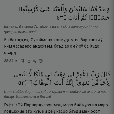
وَلَقَدْ
فَتَنَّا
سُلَيْمَـٰنَ
وَأَلْقَيْنَا
عَلَىٰ
كُرْسِيِّهِۦ
٣٤
۝
أَنَابَ
ثُمَّ
جَسَدًۭا
Ва лақад фатанна Сулаймана ва алқайна ъала курсиййиҳӣ
ҷасадан сумма анаб.
Ва батаҳқиқ, Сулаймонро озмудем ва бар тахти ӯ
ним ҷасадеро андохтем, баъд аз он ӯ рӯ ба Худо
овард.
38
:
34
قَالَ
رَبِّ
ٱغْفِرْ
لِى
وَهَبْ
لِى
مُلْكًۭا
لَّا
يَنۢبَغِى
٣٥
۝
ٱلْوَهَّابُ
أَنتَ
إِنَّكَ
بَعْدِىٓ ۖ
مِّنۢ
لِأَحَدٍۢ
Қола Раббиғфирлӣ ва ҳаб лӣ мулка-л ла янбағӣ ли аҳади-м мин
баъди. Иннака анта-л-Ваҳҳаб.
Гуфт: «Эй Парвардигори ман, маро биёмурз ва маро
подшоҳие ато кун, ки ҳеҷ касро баъди ман рост