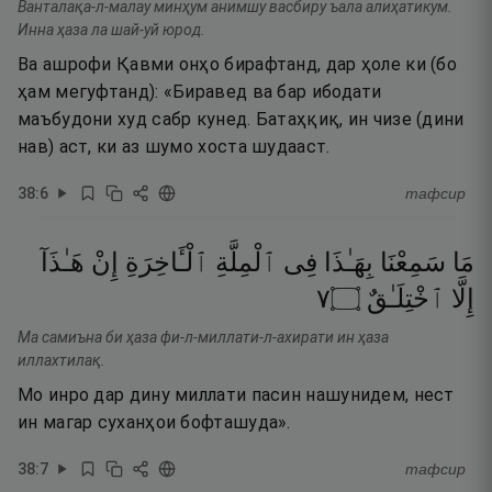
Ванталақа-л-малау минҳум анимшу васбиру ъала алиҳатикум.
Инна ҳаза ла шай-уй юрод.
Ва ашрофи Қавми онҳо бирафтанд, дар ҳоле ки (бо
ҳам мегуфтанд): «Биравед ва бар ибодати
маъбудони худ сабр кунед. Батаҳқиқ, ин чизе (дини
нав) аст, ки аз шумо хоста шудааст.
38
:
6
тафсир
مَا
سَمِعْنَا
بِهَـٰذَا
فِى
ٱلْمِلَّةِ
ٱلْـَٔاخِرَةِ
إِنْ
هَـٰذَآ
٧
۝
ٱخْتِلَـٰقٌ
إِلَّا
Ма самиъна би ҳаза фи-л-миллати-л-ахирати ин ҳаза
иллахтилақ.
Мо инро дар дину миллати пасин нашунидем, нест
ин магар суханҳои бофташуда».
38
:
7
тафсир