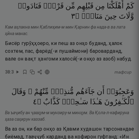
كَمْ
أَهْلَكْنَا
مِن
قَبْلِهِم
مِّن
قَرْنٍۢ
فَنَادَوا۟
٣
۝
مَنَاصٍۢ
حِينَ
وَّلَاتَ
Кам аҳлакна мин Қаблиҳим-м мин Қарнин фа нада-в ва лата
ҳӣна манас.
Бисёр гурӯҳҳоеро, ки пеш аз онҳо буданд, ҳалок
сохтем, пас, фарёд(-и пушаймони) бароварданд,
вале он вақт ҳангоми халосӣ(-и онҳо аз азоб) набуд.
38
:
3
тафсир
وَعَجِبُوٓا۟
أَن
جَآءَهُم
مُّنذِرٌۭ
مِّنْهُمْ ۖ
وَقَالَ
٤
۝
كَذَّابٌ
سَـٰحِرٌۭ
هَـٰذَا
ٱلْكَـٰفِرُونَ
Ва ъаҷибу ан ҷааҳум-м мунзиру-м минҳум. Ва Қола-л-кафируна
ҳаза саҳирун каззаб.
Ва аз он, ки бар онҳо аз Қавми худашон тарсонандае
биёмад, тааҷҷуб карданд ва кофирон гуфтанд: «Ин