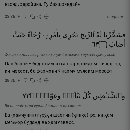
наояд, ҳаройина, Ту бахшояндаӣ».
38
:
35
тафсир
فَسَخَّرْنَا
لَهُ
ٱلرِّيحَ
تَجْرِى
بِأَمْرِهِۦ
رُخَآءً
حَيْثُ
٣٦
۝
أَصَابَ
Фа саххарна лаҳу-р-рӣҳа таҷрӣ би амриҳӣ рухаан ҳайсу асаб.
Пас барои ӯ бодро мусаххар гардонидем, ки ҳар ҷо,
ки мехост, ба фармони ӯ нарму мулоим мерафт.
38
:
36
٣٧
۝
وَغَوَّاصٍۢ
بَنَّآءٍۢ
كُلَّ
وَٱلشَّيَـٰطِينَ
Ва-ш-шайотӣна кулла баннаи-в ва ғаввас.
Ва (ҳамчунин) гурӯҳи шаётин (ҷинҳо)-ро, ки ҳам
меъмор буданд ва ҳам ғаввос.