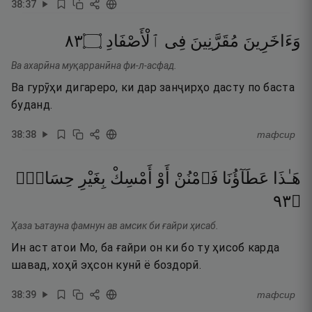
38
:
37
٣٨
۝
ٱلْأَصْفَادِ
فِى
مُقَرَّنِينَ
وَءَاخَرِينَ
Ва ахарӣна муқарранӣна фи-л-асфад.
Ва гурӯҳи дигареро, ки дар занҷирҳо дасту по баста
буданд.
38
:
38
тафсир
هَـٰذَا
عَطَآؤُنَا
فَٱمْنُنْ
أَوْ
أَمْسِكْ
بِغَيْرِ
حِسَابٍۢ
٣٩
۝
Ҳаза ъатауна фамнун ав амсик би ғайри ҳисаб.
Ин аст атои Мо, ба ғайри он ки бо ту ҳисоб карда
шавад, хоҳӣ эҳсон кунӣ ё боздорӣ.
38
:
39
тафсир