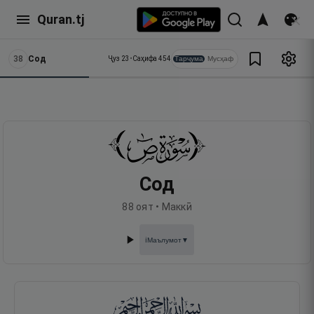
Quran.tj
38
Сод
Тарҷума
Мусҳаф
Ҷуз
23
•
Саҳифа
454
Сод
88
оят •
Маккӣ
Маълумот
▼
ℹ️