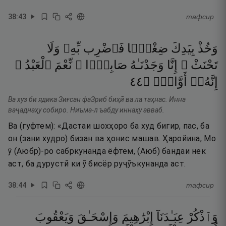
38
:
43
тафсир
وَخُذْ
بِيَدِكَ
ضِغْثًۭا
فَٱضْرِب
بِّهِۦ
وَلَا
تَحْنَثْ ۗ
إِنَّا
وَجَدْنَـٰهُ
صَابِرًۭا ۚ
نِّعْمَ
ٱلْعَبْدُ ۖ
٤٤
۝
أَوَّابٌۭ
إِنَّهُۥٓ
Ва хуз би ядика Зиғсан фаЗриб биҳӣ ва ла таҳнас. Инна
ваҷаднаҳу собиро. Ниъма-л ъабду иннаҳу авваб.
Ва (гуфтем): «Дастаи шохҳоро ба худ бигир, пас, ба
он (зани худро) бизан ва ҳонис машав. Ҳаройина, Мо
ӯ (Аюбр)-ро сабркунанда ёфтем, (Аюб) бандаи нек
аст, ба дурустӣ ки ӯ бисёр руҷӯъкунанда аст.
38
:
44
тафсир
وَٱذْكُرْ
عِبَـٰدَنَآ
إِبْرَٰهِيمَ
وَإِسْحَـٰقَ
وَيَعْقُوبَ