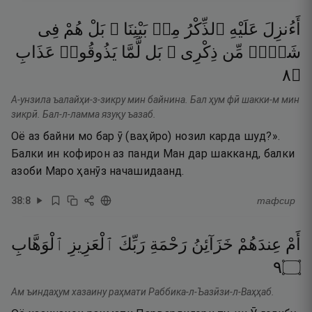
أَءُنزِلَ
عَلَيْهِ
ٱلذِّكْرُ
مِنۢ
بَيْنِنَا ۚ
بَلْ
هُمْ
فِى
شَكٍّۢ
مِّن
ذِكْرِى ۖ
بَل
لَّمَّا
يَذُوقُوا۟
عَذَابِ
٨
۝
А-унзила ъалайҳи-з-зикру мин байнина. Бал ҳум фӣ шакки-м мин
зикрӣ. Бал-л-ламма язуқу ъазаб.
Оё аз байни мо бар ӯ (ваҳйро) нозил карда шуд?».
Балки ин кофирон аз панди Ман дар шакканд, балки
азоби Маро ҳанӯз начашидаанд.
38
:
8
тафсир
أَمْ
عِندَهُمْ
خَزَآئِنُ
رَحْمَةِ
رَبِّكَ
ٱلْعَزِيزِ
ٱلْوَهَّابِ
٩
۝
Ам ъиндаҳум хазаину раҳмати Раббика-л-Ъазӣзи-л-Ваҳҳаб.