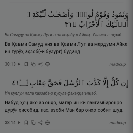
وَثَمُودُ
وَقَوْمُ
لُوطٍۢ
وَأَصْحَـٰبُ
لْـَٔيْكَةِ ۚ
١٣
۝
ٱلْأَحْزَابُ
أُو۟لَـٰٓئِكَ
Ва Самуду ва Қавму Лути-в ва асҳабу-л Айкаҳ. Улаика-л-аҳзаб.
Ва Қавми Самуд низ ва Қавми Лут ва мардуми Айка
ин гурӯҳ аҳзоб(-и бузург) буданд.
38
:
13
тафсир
١٤
۝
عِقَابِ
فَحَقَّ
ٱلرُّسُلَ
كَذَّبَ
إِلَّا
كُلٌّ
إِن
Ин куллун илла каззаба-р русула фаҳаққа ъиқаб.
Набуд ҳеҷ яке аз онҳо, магар ин ки пайғамбаронро
дурӯғ ҳисобид, пас, азоби Ман бар онҳо собит шуд.
38
:
14
тафсир