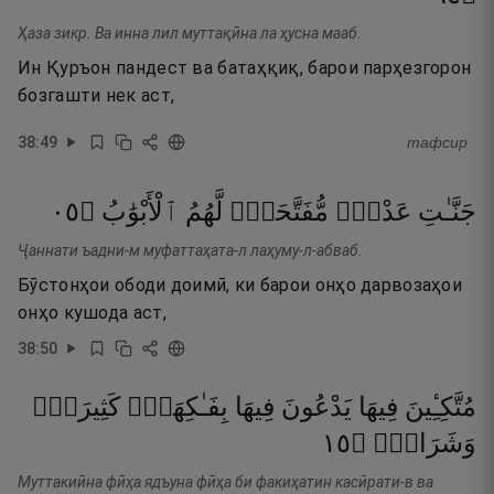
Ҳаза зикр. Ва инна лил муттақӣна ла ҳусна мааб.
Ин Қуръон пандест ва батаҳқиқ, барои парҳезгорон
бозгашти нек аст,
38
:
49
тафсир
٥٠
۝
ٱلْأَبْوَٰبُ
لَّهُمُ
مُّفَتَّحَةًۭ
عَدْنٍۢ
جَنَّـٰتِ
Ҷаннати ъадни-м муфаттаҳата-л лаҳуму-л-абваб.
Бӯстонҳои ободи доимӣ, ки барои онҳо дарвозаҳои
онҳо кушода аст,
38
:
50
مُتَّكِـِٔينَ
فِيهَا
يَدْعُونَ
فِيهَا
بِفَـٰكِهَةٍۢ
كَثِيرَةٍۢ
٥١
۝
وَشَرَابٍۢ
Муттакиӣна фӣҳа ядъуна фӣҳа би факиҳатин касӣрати-в ва