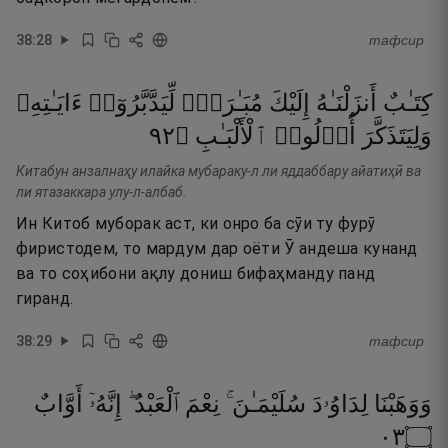
38
:
28
тафсир
كِتَـٰبٌ
أَنزَلْنَـٰهُ
إِلَيْكَ
مُبَـٰرَكٌۭ
لِّيَدَّبَّرُوٓا۟
ءَايَـٰتِهِۦ
٢٩
۝
ٱلْأَلْبَـٰبِ
أُو۟لُوا۟
وَلِيَتَذَكَّرَ
Китабун анзалнаҳу илайка мубараку-л ли яддаббару айатиҳӣ ва
ли ятазаккара улу-л-албаб.
Ин Китоб муборак аст, ки онро ба сӯи ту фурӯ
фиристодем, то мардум дар оёти Ӯ андеша кунанд
ва то соҳибони ақлу дониш бифаҳманду панд
гиранд.
38
:
29
тафсир
وَوَهَبْنَا
لِدَاوُۥدَ
سُلَيْمَـٰنَ ۚ
نِعْمَ
ٱلْعَبْدُ ۖ
إِنَّهُۥٓ
أَوَّابٌ
٣٠
۝