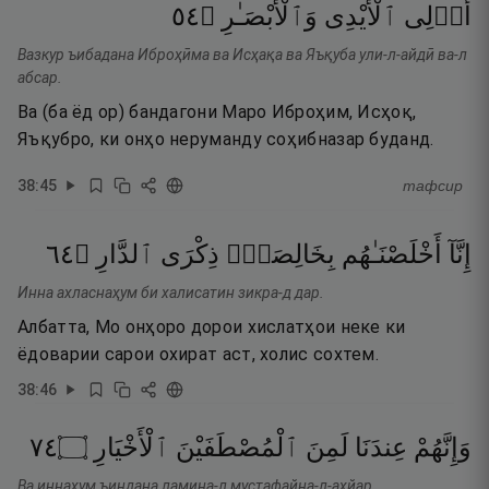
٤٥
۝
وَٱلْأَبْصَـٰرِ
ٱلْأَيْدِى
أُو۟لِى
Вазкур ъибадана Иброҳӣма ва Исҳақа ва Яъқуба ули-л-айдӣ ва-л
абсар.
Ва (ба ёд ор) бандагони Маро Иброҳим, Исҳоқ,
Яъқубро, ки онҳо неруманду соҳибназар буданд.
38
:
45
тафсир
٤٦
۝
ٱلدَّارِ
ذِكْرَى
بِخَالِصَةٍۢ
أَخْلَصْنَـٰهُم
إِنَّآ
Инна ахласнаҳум би халисатин зикра-д дар.
Албатта, Мо онҳоро дорои хислатҳои неке ки
ёдоварии сарои охират аст, холис сохтем.
38
:
46
٤٧
۝
ٱلْأَخْيَارِ
ٱلْمُصْطَفَيْنَ
لَمِنَ
عِندَنَا
وَإِنَّهُمْ
Ва иннаҳум ъиндана ламина-л мустафайна-л-ахйар.