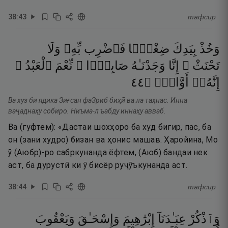
38
:
43
тафсир
وَخُذْ
بِيَدِكَ
ضِغْثًۭا
فَٱضْرِب
بِّهِۦ
وَلَا
تَحْنَثْ ۗ
إِنَّا
وَجَدْنَـٰهُ
صَابِرًۭا ۚ
نِّعْمَ
ٱلْعَبْدُ ۖ
٤٤
۝
أَوَّابٌۭ
إِنَّهُۥٓ
Ва хуз би ядика Зиғсан фаЗриб биҳӣ ва ла таҳнас. Инна
ваҷаднаҳу собиро. Ниъма-л ъабду иннаҳу авваб.
Ва (гуфтем): «Дастаи шохҳоро ба худ бигир, пас, ба
он (зани худро) бизан ва ҳонис машав. Ҳаройина, Мо
ӯ (Аюбр)-ро сабркунанда ёфтем, (Аюб) бандаи нек
аст, ба дурустӣ ки ӯ бисёр руҷӯъкунанда аст.
38
:
44
тафсир
وَٱذْكُرْ
عِبَـٰدَنَآ
إِبْرَٰهِيمَ
وَإِسْحَـٰقَ
وَيَعْقُوبَ