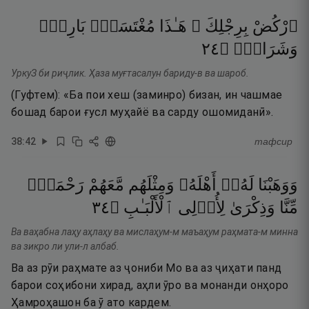
ٱرْكُضْ
بِرِجْلِكَ ۖ
هَـٰذَا
مُغْتَسَلٌۢ
بَارِدٌۭ
٤٢
۝
وَشَرَابٌۭ
УркуЗ би риҷлик. Ҳаза муғтасалун бариду-в ва шароб.
(Гуфтем): «Ба пои хеш (заминро) бизан, ин чашмае
бошад барои ғусл муҳайё ва сарду ошомиданӣ».
38
:
42
тафсир
وَوَهَبْنَا
لَهُۥٓ
أَهْلَهُۥ
وَمِثْلَهُم
مَّعَهُمْ
رَحْمَةًۭ
٤٣
۝
ٱلْأَلْبَـٰبِ
لِأُو۟لِى
وَذِكْرَىٰ
مِّنَّا
Ва ваҳабна лаҳу аҳлаҳу ва мислаҳум-м маъаҳум раҳмата-м минна
ва зикро ли ули-л албаб.
Ва аз рӯи раҳмате аз ҷониби Мо ва аз ҷиҳати панд
барои соҳибони хирад, аҳли ӯро ва монанди онҳоро
Ҳамроҳашон ба ӯ ато кардем.