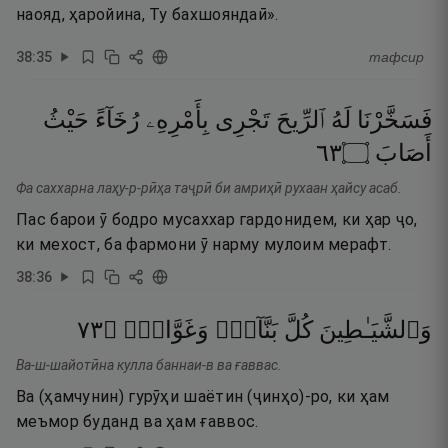
наояд, ҳаройина, Ту бахшояндаӣ».
38
:
35
тафсир
فَسَخَّرْنَا
لَهُ
ٱلرِّيحَ
تَجْرِى
بِأَمْرِهِۦ
رُخَآءً
حَيْثُ
٣٦
۝
أَصَابَ
Фа саххарна лаҳу-р-рӣҳа таҷрӣ би амриҳӣ рухаан ҳайсу асаб.
Пас барои ӯ бодро мусаххар гардонидем, ки ҳар ҷо,
ки мехост, ба фармони ӯ нарму мулоим мерафт.
38
:
36
٣٧
۝
وَغَوَّاصٍۢ
بَنَّآءٍۢ
كُلَّ
وَٱلشَّيَـٰطِينَ
Ва-ш-шайотӣна кулла баннаи-в ва ғаввас.
Ва (ҳамчунин) гурӯҳи шаётин (ҷинҳо)-ро, ки ҳам
меъмор буданд ва ҳам ғаввос.