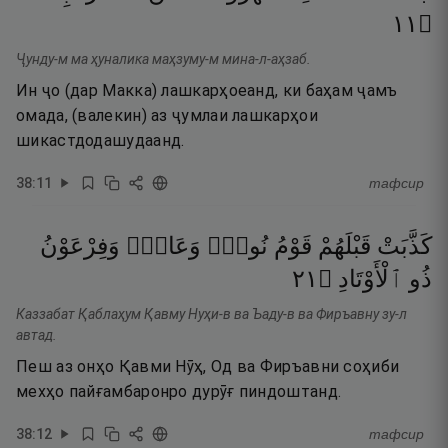
١١
۝
Ҷунду-м ма ҳуналика маҳзуму-м мина-л-аҳзаб.
Ин ҷо (дар Макка) лашкарҳоеанд, ки баҳам ҷамъ
омада, (валекин) аз ҷумлаи лашкарҳои
шикастдодашудаанд.
38
:
11
тафсир
كَذَّبَتْ
قَبْلَهُمْ
قَوْمُ
نُوحٍۢ
وَعَادٌۭ
وَفِرْعَوْنُ
١٢
۝
ٱلْأَوْتَادِ
ذُو
Каззабат Қаблаҳум Қавму Нуҳи-в ва Ъаду-в ва Фиръавну зу-л
автад.
Пеш аз онҳо Қавми Нӯҳ, Од ва Фиръавни соҳиби
мехҳо пайғамбаронро дурӯғ пиндоштанд.
38
:
12
тафсир