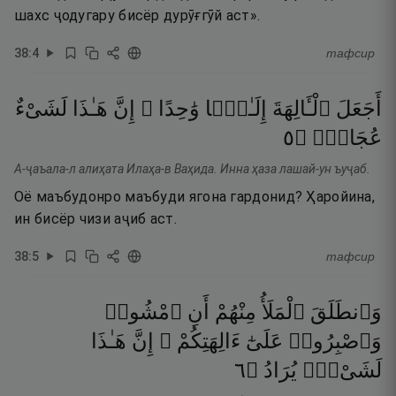
шахс ҷодугару бисёр дурӯғгӯй аст».
38
:
4
тафсир
أَجَعَلَ
ٱلْـَٔالِهَةَ
إِلَـٰهًۭا
وَٰحِدًا ۖ
إِنَّ
هَـٰذَا
لَشَىْءٌ
٥
۝
عُجَابٌۭ
А-ҷаъала-л алиҳата Илаҳа-в Ваҳида. Инна ҳаза лашай-ун ъуҷаб.
Оё маъбудонро маъбуди ягона гардонид? Ҳаройина,
ин бисёр чизи аҷиб аст.
38
:
5
тафсир
وَٱنطَلَقَ
ٱلْمَلَأُ
مِنْهُمْ
أَنِ
ٱمْشُوا۟
وَٱصْبِرُوا۟
عَلَىٰٓ
ءَالِهَتِكُمْ ۖ
إِنَّ
هَـٰذَا
٦
۝
يُرَادُ
لَشَىْءٌۭ