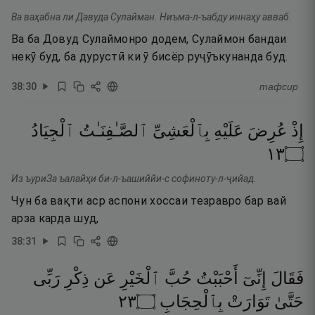
Ва ваҳабна ли Давуда Сулайман. Ниъма-л-ъабду иннаҳу авваб.
Ва ба Довуд Сулаймонро додем, Сулаймон бандаи
некӯ буд, ба дурустӣ ки ӯ бисёр руҷӯъкунанда буд.
38
:
30
тафсир
إِذْ
عُرِضَ
عَلَيْهِ
بِٱلْعَشِىِّ
ٱلصَّـٰفِنَـٰتُ
ٱلْجِيَادُ
٣١
۝
Из ъуриЗа ъалайҳи би-л-ъашиййи-с софиноту-л-ҷийад.
Чун ба вақти аср аспони хоссаи тезравро бар вай
арза карда шуд,
38
:
31
فَقَالَ
إِنِّىٓ
أَحْبَبْتُ
حُبَّ
ٱلْخَيْرِ
عَن
ذِكْرِ
رَبِّى
٣٢
۝
بِٱلْحِجَابِ
تَوَارَتْ
حَتَّىٰ