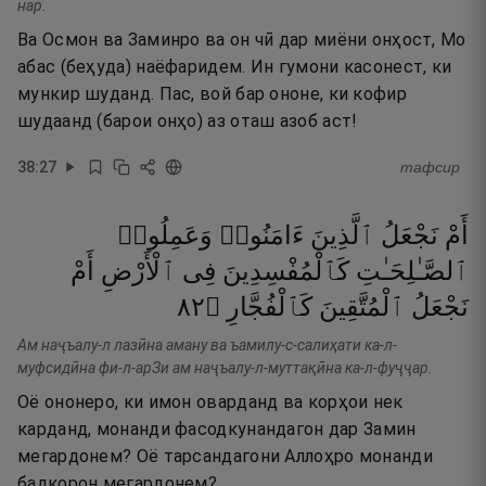
нар.
Ва Осмон ва Заминро ва он чӣ дар миёни онҳост, Мо
абас (беҳуда) наёфаридем. Ин гумони касонест, ки
мункир шуданд. Пас, вой бар ононе, ки кофир
шудаанд (барои онҳо) аз оташ азоб аст!
38
:
27
тафсир
أَمْ
نَجْعَلُ
ٱلَّذِينَ
ءَامَنُوا۟
وَعَمِلُوا۟
ٱلصَّـٰلِحَـٰتِ
كَٱلْمُفْسِدِينَ
فِى
ٱلْأَرْضِ
أَمْ
٢٨
۝
كَٱلْفُجَّارِ
ٱلْمُتَّقِينَ
نَجْعَلُ
Ам наҷъалу-л лазӣна аману ва ъамилу-с-салиҳати ка-л-
муфсидӣна фи-л-арЗи ам наҷъалу-л-муттақӣна ка-л-фуҷҷар.
Оё ононеро, ки имон оварданд ва корҳои нек
карданд, монанди фасодкунандагон дар Замин
мегардонем? Оё тарсандагони Аллоҳро монанди
бадкорон мегардонем?