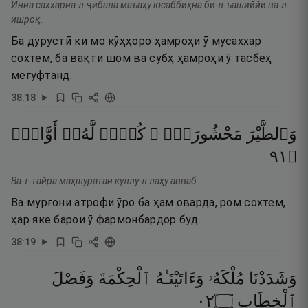
Инна саххарна-л-ҷибала маъаҳу юсаббиҳна би-л-ъашиййи ва-л-
ишроқ.
Ба дурустӣ ки мо кӯҳҳоро ҳамроҳи ӯ мусаххар
сохтем, ба вақти шом ва субҳ ҳамроҳи ӯ тасбеҳ
мегуфтанд.
38
:
18
وَٱلطَّيْرَ
مَحْشُورَةًۭ ۖ
كُلٌّۭ
لَّهُۥٓ
أَوَّابٌۭ
١٩
۝
Ва-т-тайра маҳшуратан куллу-л лаҳу авваб.
Ва мурғони атрофи ӯро ба ҳам оварда, ром сохтем,
ҳар яке барои ӯ фармонбардор буд.
38
:
19
وَشَدَدْنَا
مُلْكَهُۥ
وَءَاتَيْنَـٰهُ
ٱلْحِكْمَةَ
وَفَصْلَ
٢٠
۝
ٱلْخِطَابِ