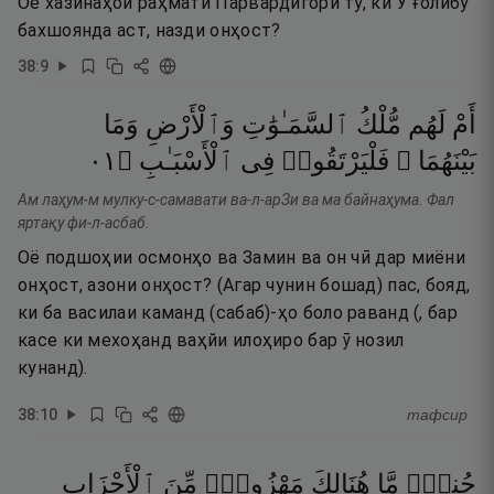
Оё хазинаҳои раҳмати Парвардигори ту, ки Ӯ ғолибу
бахшоянда аст, назди онҳост?
38
:
9
أَمْ
لَهُم
مُّلْكُ
ٱلسَّمَـٰوَٰتِ
وَٱلْأَرْضِ
وَمَا
١٠
۝
ٱلْأَسْبَـٰبِ
فِى
فَلْيَرْتَقُوا۟
بَيْنَهُمَا ۖ
Ам лаҳум-м мулку-с-самавати ва-л-арЗи ва ма байнаҳума. Фал
яртақу фи-л-асбаб.
Оё подшоҳии осмонҳо ва Замин ва он чӣ дар миёни
онҳост, азони онҳост? (Агар чунин бошад) пас, бояд,
ки ба василаи каманд (сабаб)-ҳо боло раванд (, бар
касе ки мехоҳанд ваҳйи илоҳиро бар ӯ нозил
кунанд).
38
:
10
тафсир
جُندٌۭ
مَّا
هُنَالِكَ
مَهْزُومٌۭ
مِّنَ
ٱلْأَحْزَابِ