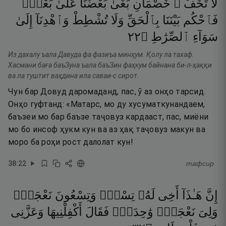
لَا
تَخَفْ ۖ
خَصْمَانِ
بَغَىٰ
بَعْضُنَا
عَلَىٰ
بَعْضٍۢ
فَٱحْكُم
بَيْنَنَا
بِٱلْحَقِّ
وَلَا
تُشْطِطْ
وَٱهْدِنَآ
إِلَىٰ
٢٢
۝
ٱلصِّرَٰطِ
سَوَآءِ
Из дахалу ъала Давуда фа фазиъа минҳум. Қолу ла тахаф.
Хасмани баға баъЗуна ъала баъЗин фаҳкум байнана би-л-ҳаққи
ва ла туштит ваҳдина ила саваи-с сирот.
Чун бар Довуд даромаданд, пас, ӯ аз онҳо тарсид.
Онҳо гуфтанд: «Матарс, мо ду хусуматкунандаем,
баъзеи мо бар баъзе таҷовуз кардааст, пас, миёни
мо бо инсоф ҳукм кун ва аз ҳақ таҷовуз макун ва
моро ба роҳи рост далолат кун!
38
:
22
тафсир
إِنَّ
هَـٰذَآ
أَخِى
لَهُۥ
تِسْعٌۭ
وَتِسْعُونَ
نَعْجَةًۭ
وَلِىَ
نَعْجَةٌۭ
وَٰحِدَةٌۭ
فَقَالَ
أَكْفِلْنِيهَا
وَعَزَّنِى