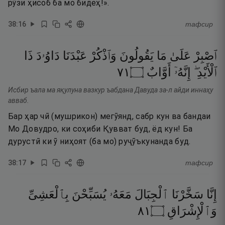
рӯзи ҳисоб ба мо бидеҳ!».
38
:
16
тафсир
ٱصْبِرْ
عَلَىٰ
مَا
يَقُولُونَ
وَٱذْكُرْ
عَبْدَنَا
دَاوُۥدَ
ذَا
١٧
۝
أَوَّابٌ
إِنَّهُۥٓ
ٱلْأَيْدِ ۖ
Исбир ъала ма яқулуна вазкур ъабдана Давуда за-л айди иннаҳу
авваб.
Бар ҳар чӣ (мушрикон) мегӯянд, сабр кун ва бандаи
Мо Довудро, ки соҳиби Қувват буд, ёд кун! Ба
дурустӣ ки ӯ ниҳоят (ба мо) руҷӯъкунанда буд.
38
:
17
тафсир
إِنَّا
سَخَّرْنَا
ٱلْجِبَالَ
مَعَهُۥ
يُسَبِّحْنَ
بِٱلْعَشِىِّ
١٨
۝
وَٱلْإِشْرَاقِ