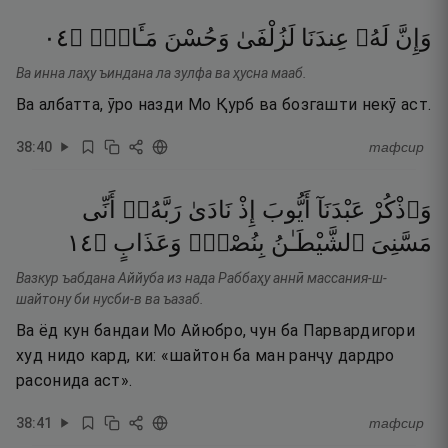
٤٠
۝
مَـَٔابٍۢ
وَحُسْنَ
لَزُلْفَىٰ
عِندَنَا
لَهُۥ
وَإِنَّ
Ва инна лаҳу ъиндана ла зулфа ва ҳусна мааб.
Ва албатта, ӯро назди Мо Қурб ва бозгашти некӯ аст.
38
:
40
тафсир
وَٱذْكُرْ
عَبْدَنَآ
أَيُّوبَ
إِذْ
نَادَىٰ
رَبَّهُۥٓ
أَنِّى
٤١
۝
وَعَذَابٍ
بِنُصْبٍۢ
ٱلشَّيْطَـٰنُ
مَسَّنِىَ
Вазкур ъабдана Аййуба из нада Раббаҳу аннӣ массания-ш-
шайтону би нусби-в ва ъазаб.
Ва ёд кун бандаи Мо Айюбро, чун ба Парвардигори
худ нидо кард, ки: «шайтон ба ман ранҷу дардро
расонида аст».
38
:
41
тафсир