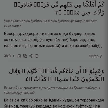
كَمْ
أَهْلَكْنَا
مِن
قَبْلِهِم
مِّن
قَرْنٍۢ
فَنَادَوا۟
٣
۝
مَنَاصٍۢ
حِينَ
وَّلَاتَ
Кам аҳлакна мин Қаблиҳим-м мин Қарнин фа нада-в ва лата
ҳӣна манас.
Бисёр гурӯҳҳоеро, ки пеш аз онҳо буданд, ҳалок
сохтем, пас, фарёд(-и пушаймони) бароварданд,
вале он вақт ҳангоми халосӣ(-и онҳо аз азоб) набуд.
38
:
3
тафсир
وَعَجِبُوٓا۟
أَن
جَآءَهُم
مُّنذِرٌۭ
مِّنْهُمْ ۖ
وَقَالَ
٤
۝
كَذَّابٌ
سَـٰحِرٌۭ
هَـٰذَا
ٱلْكَـٰفِرُونَ
Ва ъаҷибу ан ҷааҳум-м мунзиру-м минҳум. Ва Қола-л-кафируна
ҳаза саҳирун каззаб.
Ва аз он, ки бар онҳо аз Қавми худашон тарсонандае
биёмад, тааҷҷуб карданд ва кофирон гуфтанд: «Ин