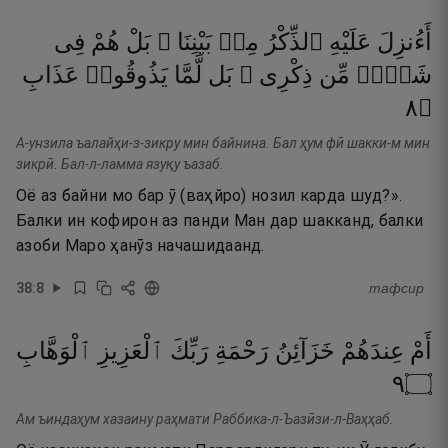
أَءُنزِلَ
عَلَيْهِ
ٱلذِّكْرُ
مِنۢ
بَيْنِنَا ۚ
بَلْ
هُمْ
فِى
شَكٍّۢ
مِّن
ذِكْرِى ۖ
بَل
لَّمَّا
يَذُوقُوا۟
عَذَابِ
٨
۝
А-унзила ъалайҳи-з-зикру мин байнина. Бал ҳум фӣ шакки-м мин
зикрӣ. Бал-л-ламма язуқу ъазаб.
Оё аз байни мо бар ӯ (ваҳйро) нозил карда шуд?».
Балки ин кофирон аз панди Ман дар шакканд, балки
азоби Маро ҳанӯз начашидаанд.
38
:
8
тафсир
أَمْ
عِندَهُمْ
خَزَآئِنُ
رَحْمَةِ
رَبِّكَ
ٱلْعَزِيزِ
ٱلْوَهَّابِ
٩
۝
Ам ъиндаҳум хазаину раҳмати Раббика-л-Ъазӣзи-л-Ваҳҳаб.