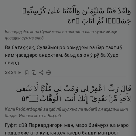
وَلَقَدْ
فَتَنَّا
سُلَيْمَـٰنَ
وَأَلْقَيْنَا
عَلَىٰ
كُرْسِيِّهِۦ
٣٤
۝
أَنَابَ
ثُمَّ
جَسَدًۭا
Ва лақад фатанна Сулаймана ва алқайна ъала курсиййиҳӣ
ҷасадан сумма анаб.
Ва батаҳқиқ, Сулаймонро озмудем ва бар тахти ӯ
ним ҷасадеро андохтем, баъд аз он ӯ рӯ ба Худо
овард.
38
:
34
قَالَ
رَبِّ
ٱغْفِرْ
لِى
وَهَبْ
لِى
مُلْكًۭا
لَّا
يَنۢبَغِى
٣٥
۝
ٱلْوَهَّابُ
أَنتَ
إِنَّكَ
بَعْدِىٓ ۖ
مِّنۢ
لِأَحَدٍۢ
Қола Раббиғфирлӣ ва ҳаб лӣ мулка-л ла янбағӣ ли аҳади-м мин
баъди. Иннака анта-л-Ваҳҳаб.
Гуфт: «Эй Парвардигори ман, маро биёмурз ва маро
подшоҳие ато кун, ки ҳеҷ касро баъди ман рост