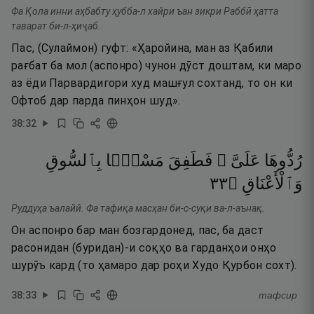
Фа Қола инни аҳбабту ҳубба-л хайри ъан зикри Раббӣ ҳатта
таварат би-л-ҳиҷаб.
Пас, (Сулаймон) гуфт: «Ҳаройина, ман аз Қабили
рағбат ба мол (аспонро) чунон дӯст доштам, ки маро
аз ёди Парвардигори худ машғул сохтанд, то он ки
Офтоб дар парда пинҳон шуд».
38
:
32
رُدُّوهَا
عَلَىَّ ۖ
فَطَفِقَ
مَسْحًۢا
بِٱلسُّوقِ
٣٣
۝
وَٱلْأَعْنَاقِ
Руддуҳа ъалайй. Фа тафиқа масҳан би-с-суқи ва-л-аънақ.
Он аспонро бар ман бозгардонед, пас, ба даст
расонидан (буридан)-и соқҳо ва гарданҳои онҳо
шурӯъ кард (то ҳамаро дар роҳи Худо Қурбон сохт).
38
:
33
тафсир