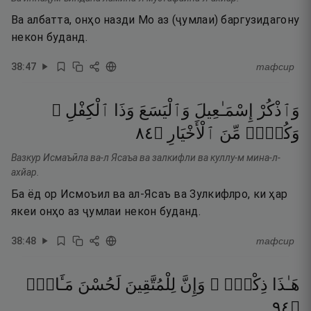
Ва албатта, онҳо назди Мо аз (ҷумлаи) баргузидагону
некон буданд.
38
:
47
тафсир
وَٱذْكُرْ
إِسْمَـٰعِيلَ
وَٱلْيَسَعَ
وَذَا
ٱلْكِفْلِ ۖ
٤٨
۝
ٱلْأَخْيَارِ
مِّنَ
وَكُلٌّۭ
Вазкур Исмаъӣла ва-л Ясаъа ва залкифли ва куллу-м мина-л-
ахйар.
Ба ёд ор Исмоъил ва ал-Ясаъ ва Зулкифлро, ки ҳар
якеи онҳо аз ҷумлаи некон буданд.
38
:
48
тафсир
هَـٰذَا
ذِكْرٌۭ ۚ
وَإِنَّ
لِلْمُتَّقِينَ
لَحُسْنَ
مَـَٔابٍۢ
٤٩
۝