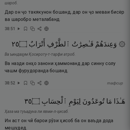
шароб.
Дар он ҷо такякунон бошанд, дар он ҷо меваи бисёр
ва шаробро металабанд.
38
:
51
٥٢
۝
أَتْرَابٌ
ٱلطَّرْفِ
قَـٰصِرَٰتُ
۞ وَعِندَهُمْ
Ва ъиндаҳум Қосироту-т-тарфи атроб.
Ва назди онҳо занони ҳаммонанд дар синну солу
чашм фурудоранда бошанд.
38
:
52
тафсир
٥٣
۝
ٱلْحِسَابِ
لِيَوْمِ
تُوعَدُونَ
مَا
هَـٰذَا
Ҳаза ма туъадуна ли явми-л-ҳисаб.
Ин аст он чӣ барои рӯзи ҳисоб ба он ваъда дода
мешудед.