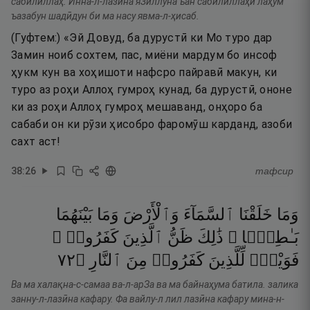
сабӣлиллаҳ. Инна-л-лазӣна яЗиллуна ъан сабӣлиллаҳи лаҳум
ъазабун шадӣдун би ма насу явма-л-ҳисаб.
(Гуфтем:) «Эй Довуд, ба дурустӣ ки Мо туро дар
Замин ноиб сохтем, пас, миёни мардум бо инсоф
ҳукм кун ва хоҳишоти нафсро пайравӣ макун, ки
туро аз роҳи Аллоҳ гумроҳ кунад, ба дурустӣ, ононе
ки аз роҳи Аллоҳ гумроҳ мешаванд, онҳоро ба
сабаби он ки рӯзи ҳисобро фаромӯш карданд, азоби
сахт аст!
38
:
26
тафсир
وَمَا
خَلَقْنَا
ٱلسَّمَآءَ
وَٱلْأَرْضَ
وَمَا
بَيْنَهُمَا
بَـٰطِلًۭا ۚ
ذَٰلِكَ
ظَنُّ
ٱلَّذِينَ
كَفَرُوا۟ ۚ
٢٧
۝
ٱلنَّارِ
مِنَ
كَفَرُوا۟
لِّلَّذِينَ
فَوَيْلٌۭ
Ва ма халақна-с-самаа ва-л-арЗа ва ма байнаҳума батила. залика
занну-л-лазӣна кафару. Фа вайлу-л лил лазӣна кафару мина-н-