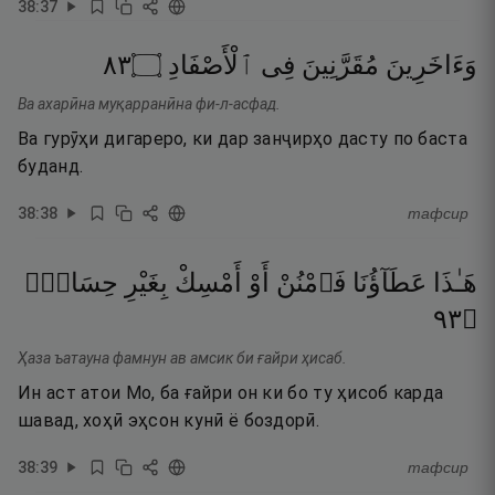
38
:
37
٣٨
۝
ٱلْأَصْفَادِ
فِى
مُقَرَّنِينَ
وَءَاخَرِينَ
Ва ахарӣна муқарранӣна фи-л-асфад.
Ва гурӯҳи дигареро, ки дар занҷирҳо дасту по баста
буданд.
38
:
38
тафсир
هَـٰذَا
عَطَآؤُنَا
فَٱمْنُنْ
أَوْ
أَمْسِكْ
بِغَيْرِ
حِسَابٍۢ
٣٩
۝
Ҳаза ъатауна фамнун ав амсик би ғайри ҳисаб.
Ин аст атои Мо, ба ғайри он ки бо ту ҳисоб карда
шавад, хоҳӣ эҳсон кунӣ ё боздорӣ.
38
:
39
тафсир