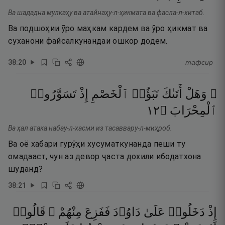
Ва шададна мулкаҳу ва атайнаҳу-л-ҳикмата ва фасла-л-хитаб.
Ва подшоҳии ӯро маҳкам кардем ва ӯро ҳикмат ва
суханони файсалкунандаи ошкор додем.
38
:
20
тафсир
۞ وَهَلْ
أَتَىٰكَ
نَبَؤُا۟
ٱلْخَصْمِ
إِذْ
تَسَوَّرُوا۟
٢١
۝
ٱلْمِحْرَابَ
Ва ҳал атака набау-л-хасми из тасаввару-л-миҳроб.
Ва оё хабари гурӯҳи хусуматкунанда пеши ту
омадааст, чун аз девор ҷаста дохили ибодатхона
шуданд?
38
:
21
إِذْ
دَخَلُوا۟
عَلَىٰ
دَاوُۥدَ
فَفَزِعَ
مِنْهُمْ ۖ
قَالُوا۟