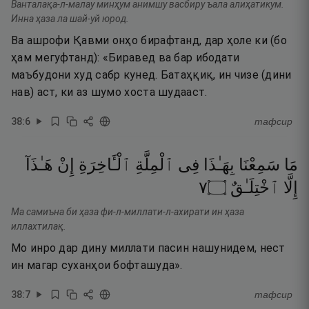
Ванталақа-л-малау минҳум анимшу васбиру ъала алиҳатикум.
Инна ҳаза ла шай-уй юрод.
Ва ашрофи Қавми онҳо бирафтанд, дар ҳоле ки (бо
ҳам мегуфтанд): «Биравед ва бар ибодати
маъбудони худ сабр кунед. Батаҳқиқ, ин чизе (дини
нав) аст, ки аз шумо хоста шудааст.
38
:
6
тафсир
مَا
سَمِعْنَا
بِهَـٰذَا
فِى
ٱلْمِلَّةِ
ٱلْـَٔاخِرَةِ
إِنْ
هَـٰذَآ
٧
۝
ٱخْتِلَـٰقٌ
إِلَّا
Ма самиъна би ҳаза фи-л-миллати-л-ахирати ин ҳаза
иллахтилақ.
Мо инро дар дину миллати пасин нашунидем, нест
ин магар суханҳои бофташуда».
38
:
7
тафсир