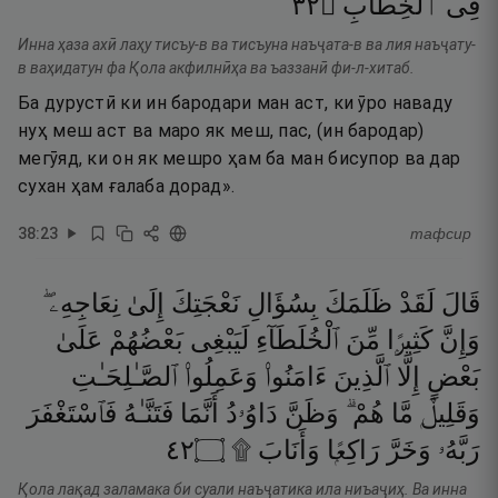
٢٣
۝
ٱلْخِطَابِ
فِى
Инна ҳаза ахӣ лаҳу тисъу-в ва тисъуна наъҷата-в ва лия наъҷату-
в ваҳидатун фа Қола акфилнӣҳа ва ъаззанӣ фи-л-хитаб.
Ба дурустӣ ки ин бародари ман аст, ки ӯро наваду
нуҳ меш аст ва маро як меш, пас, (ин бародар)
мегӯяд, ки он як мешро ҳам ба ман бисупор ва дар
сухан ҳам ғалаба дорад».
38
:
23
тафсир
قَالَ
لَقَدْ
ظَلَمَكَ
بِسُؤَالِ
نَعْجَتِكَ
إِلَىٰ
نِعَاجِهِۦ ۖ
وَإِنَّ
كَثِيرًۭا
مِّنَ
ٱلْخُلَطَآءِ
لَيَبْغِى
بَعْضُهُمْ
عَلَىٰ
بَعْضٍ
إِلَّا
ٱلَّذِينَ
ءَامَنُوا۟
وَعَمِلُوا۟
ٱلصَّـٰلِحَـٰتِ
وَقَلِيلٌۭ
مَّا
هُمْ ۗ
وَظَنَّ
دَاوُۥدُ
أَنَّمَا
فَتَنَّـٰهُ
فَٱسْتَغْفَرَ
٢٤
۝
وَأَنَابَ ۩
رَاكِعًۭا
وَخَرَّ
رَبَّهُۥ
Қола лақад заламака би суали наъҷатика ила ниъаҷиҳ. Ва инна