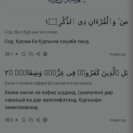
١
۝
ٱلذِّكْرِ
ذِى
وَٱلْقُرْءَانِ
صٓ ۚ
Сод. Ва-л-Қур-ани зи-з-зикр.
Сод. Қасам ба Қуръони соҳиби панд.
38
:
1
тафсир
٢
۝
وَشِقَاقٍۢ
عِزَّةٍۢ
فِى
كَفَرُوا۟
ٱلَّذِينَ
بَلِ
Бали-л-лазӣна кафару фӣ ъиззати-в ва шиқоқ.
Балки ононе ки кофир шуданд, (ҳамчунон) дар
саркашӣ ва дар мухолифатанд, Қуръонро
намепазиранд.
38
:
2
тафсир