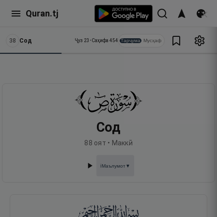
Quran.tj
38
Сод
Тарҷума
Мусҳаф
Ҷуз
23
•
Саҳифа
454
Сод
88
оят •
Маккӣ
Маълумот
▼
ℹ️