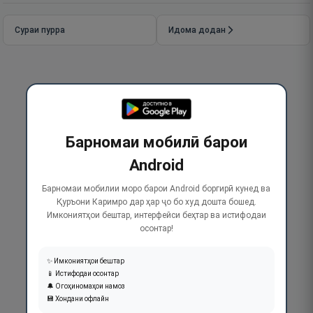
Сураи пурра
Идома додан
Барномаи мобилӣ барои
Android
Барномаи мобилии моро барои Android боргирӣ кунед ва
Қуръони Каримро дар ҳар ҷо бо худ дошта бошед.
Имкониятҳои бештар, интерфейси беҳтар ва истифодаи
осонтар!
✨ Имкониятҳои бештар
📱 Истифодаи осонтар
🔔 Огоҳиномаҳои намоз
💾 Хондани офлайн