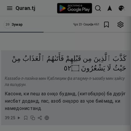
Quran.tj
39
Зумар
Ҷуз
23
•
Саҳифа
461
كَذَّبَ
ٱلَّذِينَ
مِن
قَبْلِهِمْ
فَأَتَىٰهُمُ
ٱلْعَذَابُ
مِنْ
٢٥
۝
يَشْعُرُونَ
لَا
حَيْثُ
Каззаба-л-лазӣна мин Қаблиҳим фа атаҳуму-л-ъазабу мин ҳайсу
ла яшъурун.
Касоне, ки пеш аз онҳо буданд, (китобҳоро) ба дурӯғ
нисбат доданд, пас, азоб онҳоро аз ҷое биёмад, ки
намедонистанд.
39
:
25