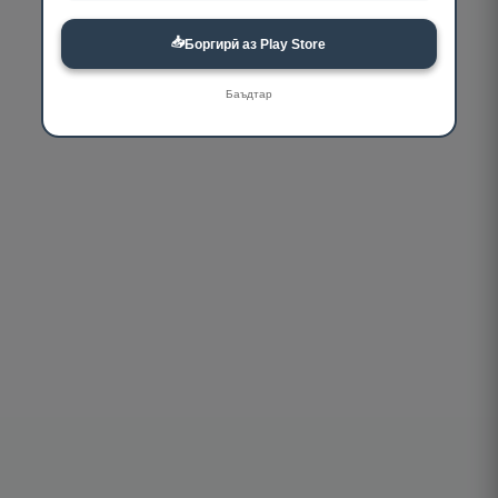
📥
Боргирӣ аз Play Store
Баъдтар