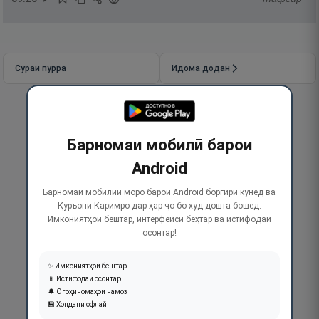
Сураи пурра
Идома додан
Барномаи мобилӣ барои
Android
Барномаи мобилии моро барои Android боргирӣ кунед ва
Қуръони Каримро дар ҳар ҷо бо худ дошта бошед.
Имкониятҳои бештар, интерфейси беҳтар ва истифодаи
осонтар!
✨ Имкониятҳои бештар
📱 Истифодаи осонтар
🔔 Огоҳиномаҳои намоз
💾 Хондани офлайн