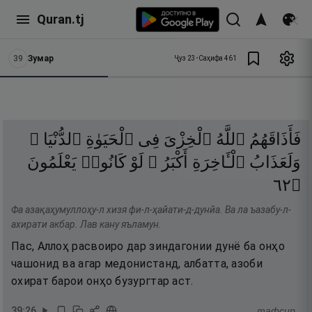
Quran.tj
39
Зумар
Ҷуз
23
•
Саҳифа
461
فَأَذَاقَهُمُ
ٱللَّهُ
ٱلْخِزْىَ
فِى
ٱلْحَيَوٰةِ
ٱلدُّنْيَا ۖ
وَلَعَذَابُ
ٱلْـَٔاخِرَةِ
أَكْبَرُ ۚ
لَوْ
كَانُوا۟
يَعْلَمُونَ
٢٦
۝
Фа азақаҳумуллоҳу-л хизя фи-л-ҳайати-д-дунйа. Ва ла ъазабу-л-
ахирати акбар. Лав кану яъламун.
Пас, Аллоҳ расвоиро дар зиндагонии дунё ба онҳо
чашонид ва агар медонистанд, албатта, азоби
охират барои онҳо бузургтар аст.
39
:
26
тафсир