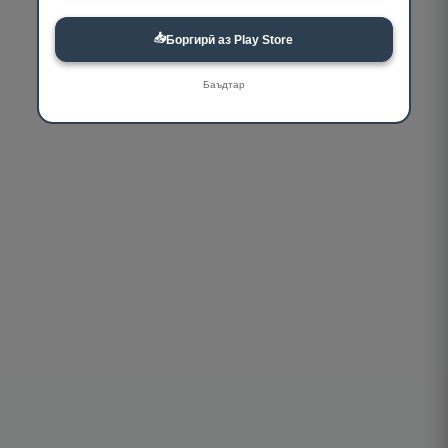
📥
Боргирӣ аз Play Store
Баъдтар