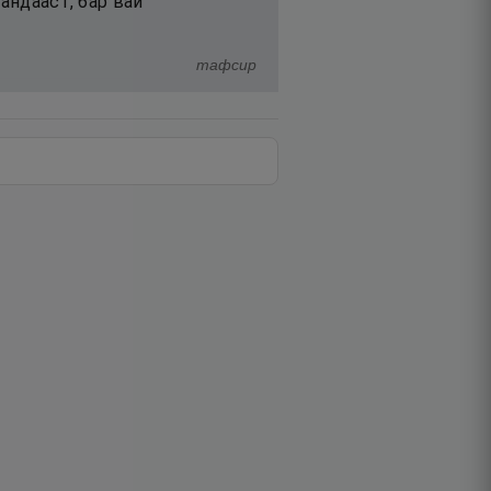
андааст, бар вай
тафсир