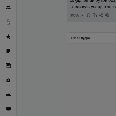
хоҳад, оё ин бутон бо
таваккулкунандагон т
Пайғамбарон
39
:
38
Дуоҳо
Асмоул Ҳусно
Сураи пурра
Фарзи айн
Галерея
Махзани Маърифат
Барномаи мобилӣ
Пахшҳои зинда