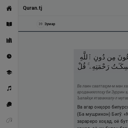
Quran.tj
Асосӣ
39
Зумар
Қуръон
Саҳеҳи Бухорӣ
عُونَ
مِن
دُونِ
ٱللَّهِ
Вақтҳои намоз
ِكَـٰتُ
رَحْمَتِهِۦ ۚ
قُلْ
Омӯзиш
Ва лаин саалтаҳум-м ман ха
Қироат
ароданияллоҳу би Зуррин ҳ
Ъалайҳи ятаваккалу-л мута
Иқтибосҳо аз Қуръон
Ва агар онҳоро бипурс
(Ба мушрикон) Бигӯ: «
зарареро хоҳад, оё бу
Зикрҳо