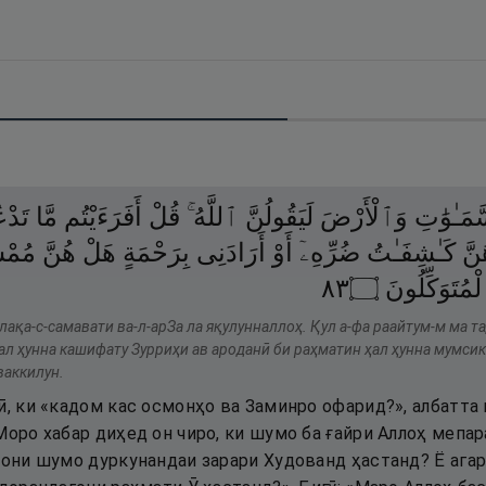
مَـٰوَٰتِ
وَٱلْأَرْضَ
لَيَقُولُنَّ
ٱللَّهُ ۚ
قُلْ
أَفَرَءَيْتُم
مَّا
تَدْ
نَّ
كَـٰشِفَـٰتُ
ضُرِّهِۦٓ
أَوْ
أَرَادَنِى
بِرَحْمَةٍ
هَلْ
هُنَّ
مُمْس
٣٨
۝
ْمُتَوَكِّلُونَ
лақа-с-самавати ва-л-арЗа ла яқулунналлоҳ. Қул а-фа раайтум-м ма т
ал ҳунна кашифату Зурриҳи ав ароданӣ би раҳматин ҳал ҳунна мумсик
ваккилун.
ӣ, ки «кадом кас осмонҳо ва Заминро офарид?», албатта 
Моро хабар диҳед он чиро, ки шумо ба ғайри Аллоҳ мепар
тони шумо дуркунандаи зарари Худованд ҳастанд? Ё агар