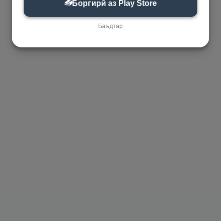
📥
Боргирӣ аз Play Store
Баъдтар