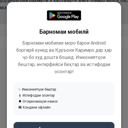
здорандагони раҳмати Ӯ ҳастанд?». Бигӯ: «Маро Аллоҳ бас
аваккул мекунанд».
Барномаи мобилӣ
Идома додан
Барномаи мобилии моро барои Android
боргирӣ кунед ва Қуръони Каримро дар ҳар
ҷо бо худ дошта бошед. Имкониятҳои
бештар, интерфейси беҳтар ва истифодаи
осонтар!
✨ Имкониятҳои бештар
📱 Истифодаи осонтар
🔔 Огоҳиномаҳои намоз
💾 Хондани офлайн