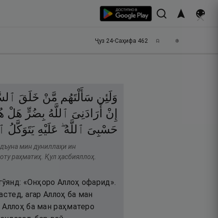
Ҷуз
24
•
Саҳифа
462
وَلَئِن
سَأَلْتَهُم
مَّنْ
خَلَقَ
ٱلسَّ
إِنْ
أَرَادَنِىَ
ٱللَّهُ
بِضُرٍّ
هَلْ
هُ
حَسْبِىَ
ٱللَّهُ ۖ
عَلَيْهِ
يَتَوَكَّلُ
ٱل
адъуна мин дуниллаҳи ин
оту раҳматиҳ. Қул ҳасбияллоҳ.
гӯянд: «Онҳоро Аллоҳ офарид».
астед, агар Аллоҳ ба ман
 Аллоҳ ба ман раҳматеро