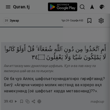
Quran.tj
39
Зумар
Ҷуз
24
•
Саҳифа
463
أَمِ
ٱتَّخَذُوا۟
مِن
دُونِ
ٱللَّهِ
شُفَعَآءَ ۚ
قُلْ
أَوَلَوْ
كَانُوا۟
٤٣
۝
يَعْقِلُونَ
وَلَا
شَيْـًۭٔا
يَمْلِكُونَ
لَا
Ам-иттахазу мин дуниллаҳи шуфаъаъ. Қул а-ва лав кану ла
ямликуна шай-ав ва ла яъқилун.
Оё ба ҷуз Аллоҳ шафоъаткунандагонро гирифтаанд?
Бигӯ: «Агарчи чизеро молик нестанд ва кореро ақл
намекунанд (оё шафоъат карда метавонанд)??».
39
:
43
тафсир