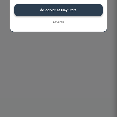
📥
Боргирӣ аз Play Store
Баъдтар