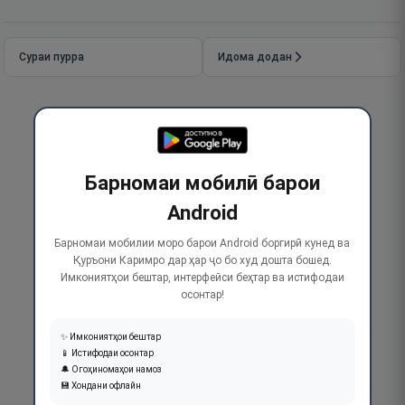
Сураи пурра
Идома додан
Барномаи мобилӣ барои
Android
Барномаи мобилии моро барои Android боргирӣ кунед ва
Қуръони Каримро дар ҳар ҷо бо худ дошта бошед.
Имкониятҳои бештар, интерфейси беҳтар ва истифодаи
осонтар!
✨ Имкониятҳои бештар
📱 Истифодаи осонтар
🔔 Огоҳиномаҳои намоз
💾 Хондани офлайн