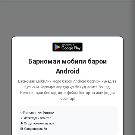
Барномаи мобилӣ барои
Android
Барномаи мобилии моро барои Android боргирӣ кунед ва
Қуръони Каримро дар ҳар ҷо бо худ дошта бошед.
Имкониятҳои бештар, интерфейси беҳтар ва истифодаи
осонтар!
✨ Имкониятҳои бештар
📱 Истифодаи осонтар
🔔 Огоҳиномаҳои намоз
💾 Хондани офлайн