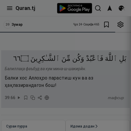
Quran.tj
39
Зумар
Ҷуз
24
•
Саҳифа
465
٦٦
۝
ٱلشَّـٰكِرِينَ
مِّنَ
وَكُن
فَٱعْبُدْ
ٱللَّهَ
بَلِ
Балиллаҳа фаъбуд ва кум мина-ш-шакирӣн.
Балки хос Аллоҳро парастиш кун ва аз
ҳақпазирандагон бош!
39
:
66
тафсир
Сураи пурра
Идома додан