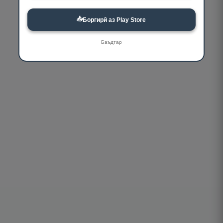
📥
Боргирӣ аз Play Store
Баъдтар