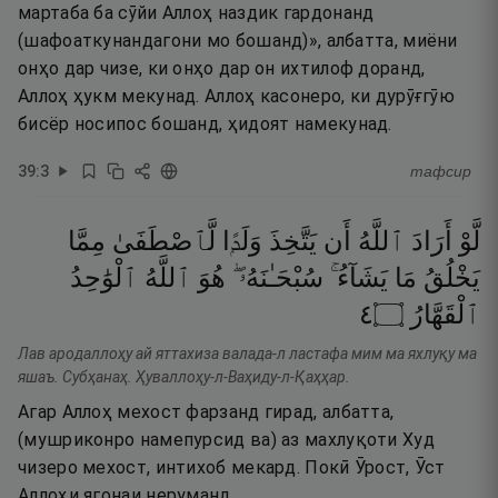
мартаба ба сӯйи Аллоҳ наздик гардонанд
(шафоаткунандагони мо бошанд)», албатта, миёни
онҳо дар чизе, ки онҳо дар он ихтилоф доранд,
Аллоҳ ҳукм мекунад. Аллоҳ касонеро, ки дурӯғгӯю
бисёр носипос бошанд, ҳидоят намекунад.
39
:
3
тафсир
لَّوْ
أَرَادَ
ٱللَّهُ
أَن
يَتَّخِذَ
وَلَدًۭا
لَّٱصْطَفَىٰ
مِمَّا
يَخْلُقُ
مَا
يَشَآءُ ۚ
سُبْحَـٰنَهُۥ ۖ
هُوَ
ٱللَّهُ
ٱلْوَٰحِدُ
٤
۝
ٱلْقَهَّارُ
Лав ародаллоҳу ай яттахиза валада-л ластафа мим ма яхлуқу ма
яшаъ. Субҳанаҳ. Ҳуваллоҳу-л-Ваҳиду-л-Қаҳҳар.
Агар Аллоҳ мехост фарзанд гирад, албатта,
(мушриконро намепурсид ва) аз махлуқоти Худ
чизеро мехост, интихоб мекард. Покӣ Ӯрост, Ӯст
Аллоҳи ягонаи неруманд.