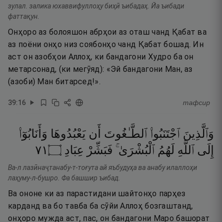
зулал. залика юхаввифуллоҳу биҳӣ ъибадаҳ. Йа ъибади
фаттақун.
Онҳоро аз болояшон абрҳои аз оташ чанд Қабат ва
аз поёни онҳо низ соябонҳо чанд Қабат бошад. Ин
аст он азобҳои Аллоҳ, ки бандагони Худро ба он
метарсонад, (ки мегӯяд): «Эй бандагони Ман, аз
(азоби) Ман битарсед!».
39
:
16
тафсир
وَٱلَّذِينَ
ٱجْتَنَبُوا۟
ٱلطَّـٰغُوتَ
أَن
يَعْبُدُوهَا
وَأَنَابُوٓا۟
١٧
۝
عِبَادِ
فَبَشِّرْ
ٱلْبُشْرَىٰ ۚ
لَهُمُ
ٱللَّهِ
إِلَى
Ва-л лазӣнаҷтанабу-т-тоғута ай яъбудуҳа ва анабу илаллоҳи
лаҳуму-л-бушро. Фа башшир ъибад.
Ва ононе ки аз парастидани шайтонҳо парҳез
карданд ва бо тавба ба сӯйи Аллоҳ бозгаштанд,
онҳоро мужда аст, пас, он бандагони Маро башорат