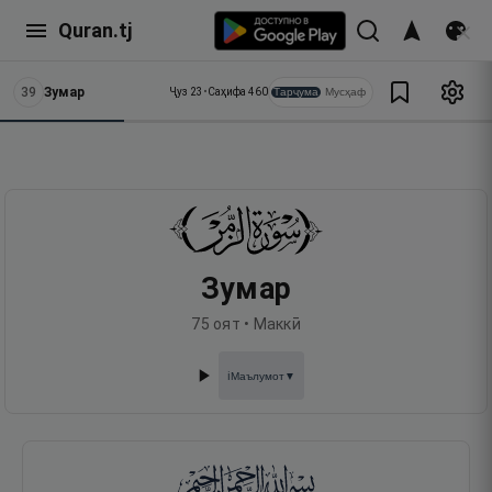
Quran.tj
39
Зумар
Тарҷума
Мусҳаф
Ҷуз
23
•
Саҳифа
460
Зумар
75
оят •
Маккӣ
Маълумот
▼
ℹ️