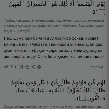
يَوْمَ
ٱلْقِيَـٰمَةِ ۗ
أَلَا
ذَٰلِكَ
هُوَ
ٱلْخُسْرَانُ
ٱلْمُبِينُ
١٥
۝
Фаъбуду ма шиътум-м мин дуниҳ. Қул инна-л хосирӣна-л-лазӣна
хасиру анфусаҳум ва аҳлӣҳим явма-л-Қийамаҳ. Ала залика ҳува-
л-хусрону-л-мубӣн.
Пас, шумо ҳам ба ғайри Аллоҳ чиро хоҳед, ибодат
кунед». Бигӯ: «Албатта, зиёнкорон ононеанд, ки дар
рӯзи Қиёмат нафсҳои худро ва аҳлу аёли худро дар
зиён андохтанд». Огоҳ бош: ҳамин аст зиёни ошкор!
39
:
15
тафсир
لَهُم
مِّن
فَوْقِهِمْ
ظُلَلٌۭ
مِّنَ
ٱلنَّارِ
وَمِن
تَحْتِهِمْ
ظُلَلٌۭ ۚ
ذَٰلِكَ
يُخَوِّفُ
ٱللَّهُ
بِهِۦ
عِبَادَهُۥ ۚ
يَـٰعِبَادِ
١٦
۝
فَٱتَّقُونِ
Лаҳум-м мин фавқиҳим зулалу-м мина-н-нари ва мин таҳтиҳим