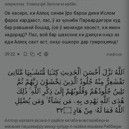
зикриллаҳ. Улаика фӣ Залоли-м мубӣн.
Оё касеро, ки Аллоҳ синаи ӯро барои дини Ислом
фарох кардааст, пас, ӯ аз ҷониби Парвардигори худ
бар равшанӣ бошад, (оё ӯ монанди касест, ки имон
надорад)? Пас, вой бар шахсоне ки дилҳои онҳо аз
ёди Аллоҳ сахт аст, онҳо ошкоро дар гумроҳиянд!
39
:
22
тафсир
ٱللَّهُ
نَزَّلَ
أَحْسَنَ
ٱلْحَدِيثِ
كِتَـٰبًۭا
مُّتَشَـٰبِهًۭا
مَّثَانِىَ
تَقْشَعِرُّ
مِنْهُ
جُلُودُ
ٱلَّذِينَ
يَخْشَوْنَ
رَبَّهُمْ
ثُمَّ
تَلِينُ
جُلُودُهُمْ
وَقُلُوبُهُمْ
إِلَىٰ
ذِكْرِ
ٱللَّهِ ۚ
ذَٰلِكَ
هُدَى
ٱللَّهِ
يَهْدِى
بِهِۦ
مَن
يَشَآءُ ۚ
وَمَن
يُضْلِلِ
٢٣
۝
هَادٍ
مِنْ
لَهُۥ
فَمَا
ٱللَّهُ
Аллоҳу наззала аҳсана-л ҳадӣси китаба-м муташабиҳа-м
масания тақшаъирру минҳу ҷулуду-л-лазӣна яхшавна Раббаҳум