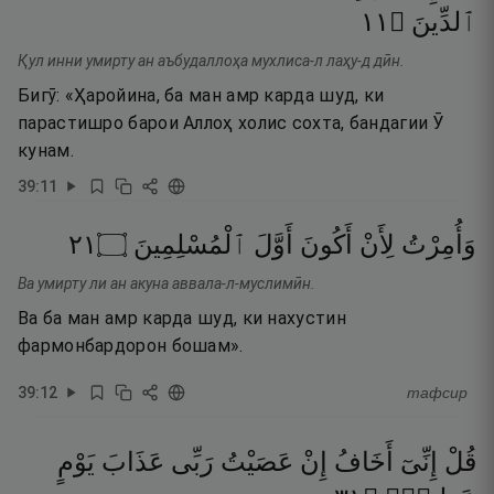
١١
۝
ٱلدِّينَ
Қул инни умирту ан аъбудаллоҳа мухлиса-л лаҳу-д дӣн.
Бигӯ: «Ҳаройина, ба ман амр карда шуд, ки
парастишро барои Аллоҳ холис сохта, бандагии Ӯ
кунам.
39
:
11
١٢
۝
ٱلْمُسْلِمِينَ
أَوَّلَ
أَكُونَ
لِأَنْ
وَأُمِرْتُ
Ва умирту ли ан акуна аввала-л-муслимӣн.
Ва ба ман амр карда шуд, ки нахустин
фармонбардорон бошам».
39
:
12
тафсир
قُلْ
إِنِّىٓ
أَخَافُ
إِنْ
عَصَيْتُ
رَبِّى
عَذَابَ
يَوْمٍ