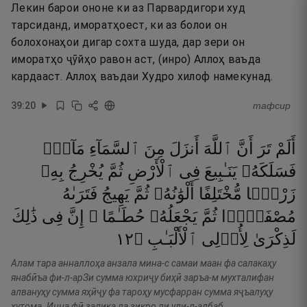
Лекин барои ононе ки аз Парвардигори худ
тарсиданд, иморатҳоест, ки аз болои он
болохонаҳои дигар сохта шуда, дар зери он
иморатҳо ҷӯйҳо равон аст, (инро) Аллоҳ ваъда
кардааст. Аллоҳ ваъдаи Худро хилоф намекунад.
39
:
20
тафсир
أَلَمْ
تَرَ
أَنَّ
ٱللَّهَ
أَنزَلَ
مِنَ
ٱلسَّمَآءِ
مَآءًۭ
فَسَلَكَهُۥ
يَنَـٰبِيعَ
فِى
ٱلْأَرْضِ
ثُمَّ
يُخْرِجُ
بِهِۦ
زَرْعًۭا
مُّخْتَلِفًا
أَلْوَٰنُهُۥ
ثُمَّ
يَهِيجُ
فَتَرَىٰهُ
مُصْفَرًّۭا
ثُمَّ
يَجْعَلُهُۥ
حُطَـٰمًا ۚ
إِنَّ
فِى
ذَٰلِكَ
٢١
۝
ٱلْأَلْبَـٰبِ
لِأُو۟لِى
لَذِكْرَىٰ
Алам тара анналлоҳа анзала мина-с самаи маан фа салакаҳу
янабӣъа фи-л-арЗи сумма юхриҷу биҳӣ заръа-м мухталифан
алвануҳу сумма яҳӣҷу фа тароҳу мусфарран сумма яҷъалуҳу
ҳутома. Инна фӣ залика ла зикро ли ули-л-албаб.