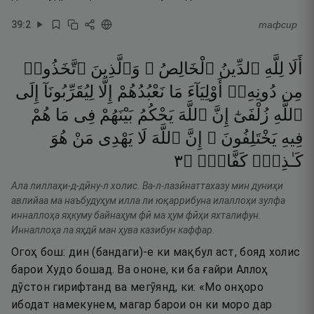
39
:
2
тафсир
أَلَا
لِلَّهِ
ٱلدِّينُ
ٱلْخَالِصُ ۚ
وَٱلَّذِينَ
ٱتَّخَذُوا۟
مِن
دُونِهِۦٓ
أَوْلِيَآءَ
مَا
نَعْبُدُهُمْ
إِلَّا
لِيُقَرِّبُونَآ
إِلَى
ٱللَّهِ
زُلْفَىٰٓ
إِنَّ
ٱللَّهَ
يَحْكُمُ
بَيْنَهُمْ
فِى
مَا
هُمْ
فِيهِ
يَخْتَلِفُونَ ۗ
إِنَّ
ٱللَّهَ
لَا
يَهْدِى
مَنْ
هُوَ
٣
۝
كَفَّارٌۭ
كَـٰذِبٌۭ
Ала лиллаҳи-д-дӣну-л холис. Ва-л-лазӣнаттахазу мин дуниҳи
авлийаа ма наъбудуҳум илла ли юқаррибуна илаллоҳи зулфа
инналлоҳа яҳкуму байнаҳум фӣ ма ҳум фӣҳи яхталифун.
Инналлоҳа ла яҳдӣ ман ҳува казибун каффар.
Огоҳ бош: дин (бандаги)-е ки мақбул аст, бояд холис
барои Худо бошад. Ва ононе, ки ба ғайри Аллоҳ
дӯстон гирифтанд ва мегӯянд, ки: «Мо онҳоро
ибодат намекунем, магар барои он ки моро дар