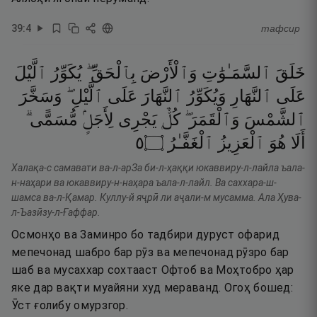
39
:
4
тафсир
خَلَقَ
ٱلسَّمَـٰوَٰتِ
وَٱلْأَرْضَ
بِٱلْحَقِّ ۖ
يُكَوِّرُ
ٱلَّيْلَ
عَلَى
ٱلنَّهَارِ
وَيُكَوِّرُ
ٱلنَّهَارَ
عَلَى
ٱلَّيْلِ ۖ
وَسَخَّرَ
ٱلشَّمْسَ
وَٱلْقَمَرَ ۖ
كُلٌّۭ
يَجْرِى
لِأَجَلٍۢ
مُّسَمًّى ۗ
٥
۝
ٱلْغَفَّـٰرُ
ٱلْعَزِيزُ
هُوَ
أَلَا
Халақа-с самавати ва-л-арЗа би-л-ҳаққи юкаввиру-л-лайла ъала-
н-наҳари ва юкаввиру-н-наҳара ъала-л-лайл. Ва саххара-ш-
шамса ва-л-Қамар. Куллу-й яҷрӣ ли аҷали-м мусамма. Ала Ҳува-
л-Ъазӣзу-л-Ғаффар.
Осмонҳо ва Заминро бо тадбири дуруст офарид
мепечонад шабро бар рӯз ва мепечонад рӯзро бар
шаб ва мусаххар сохтааст Офтоб ва Моҳтобро ҳар
яке дар вақти муайяни худ мераванд. Огоҳ бошед:
Ӯст ғолибу омурзгор.