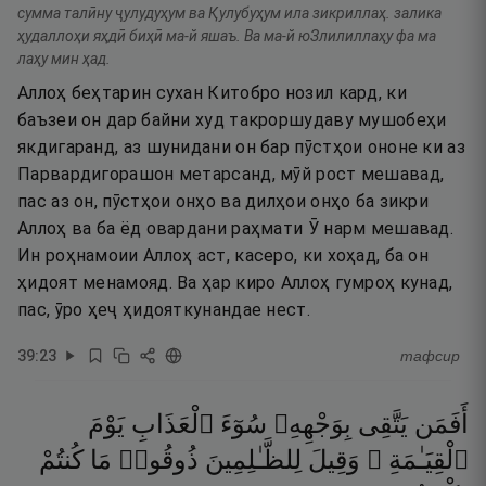
сумма талӣну ҷулудуҳум ва Қулубуҳум ила зикриллаҳ. залика
ҳудаллоҳи яҳдӣ биҳӣ ма-й яшаъ. Ва ма-й юЗлилиллаҳу фа ма
лаҳу мин ҳад.
Аллоҳ беҳтарин сухан Китобро нозил кард, ки
баъзеи он дар байни худ такроршудаву мушобеҳи
якдигаранд, аз шунидани он бар пӯстҳои ононе ки аз
Парвардигорашон метарсанд, мӯй рост мешавад,
пас аз он, пӯстҳои онҳо ва дилҳои онҳо ба зикри
Аллоҳ ва ба ёд овардани раҳмати Ӯ нарм мешавад.
Ин роҳнамоии Аллоҳ аст, касеро, ки хоҳад, ба он
ҳидоят менамояд. Ва ҳар киро Аллоҳ гумроҳ кунад,
пас, ӯро ҳеҷ ҳидояткунандае нест.
39
:
23
тафсир
أَفَمَن
يَتَّقِى
بِوَجْهِهِۦ
سُوٓءَ
ٱلْعَذَابِ
يَوْمَ
ٱلْقِيَـٰمَةِ ۚ
وَقِيلَ
لِلظَّـٰلِمِينَ
ذُوقُوا۟
مَا
كُنتُمْ