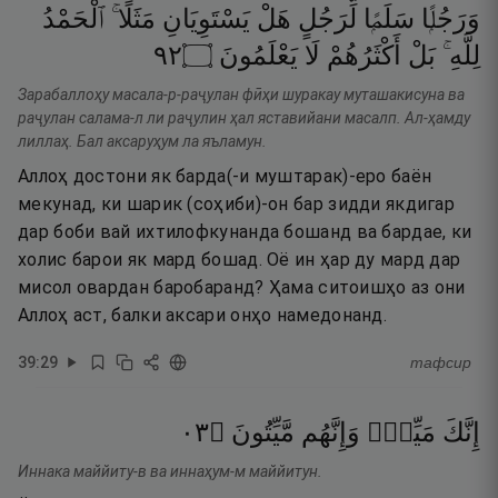
وَرَجُلًۭا
سَلَمًۭا
لِّرَجُلٍ
هَلْ
يَسْتَوِيَانِ
مَثَلًا ۚ
ٱلْحَمْدُ
٢٩
۝
يَعْلَمُونَ
لَا
أَكْثَرُهُمْ
بَلْ
لِلَّهِ ۚ
Зарабаллоҳу масала-р-раҷулан фӣҳи шуракау муташакисуна ва
раҷулан салама-л ли раҷулин ҳал яставийани масалп. Ал-ҳамду
лиллаҳ. Бал аксаруҳум ла яъламун.
Аллоҳ достони як барда(-и муштарак)-еро баён
мекунад, ки шарик (соҳиби)-он бар зидди якдигар
дар боби вай ихтилофкунанда бошанд ва бардае, ки
холис барои як мард бошад. Оё ин ҳар ду мард дар
мисол овардан баробаранд? Ҳама ситоишҳо аз они
Аллоҳ аст, балки аксари онҳо намедонанд.
39
:
29
тафсир
٣٠
۝
مَّيِّتُونَ
وَإِنَّهُم
مَيِّتٌۭ
إِنَّكَ
Иннака маййиту-в ва иннаҳум-м маййитун.