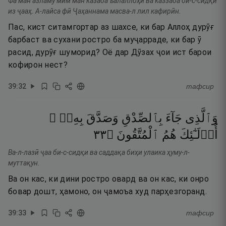
Фа ман азламу мим ман казаба ъалаллоҳи ва каззаба би-с-сидқи
из ҷааҳ. А-лайса фӣ Ҷаҳаннама масва-л лил кафирӣн.
Пас, кист ситамгортар аз шахсе, ки бар Аллоҳ дурӯғ
барбаст ва сухани ростро ба муҷарраде, ки бар ӯ
расид, дурӯғ шуморид? Оё дар Дӯзах ҷои ист барои
кофирон нест?
39
:
32
тафсир
وَٱلَّذِى
جَآءَ
بِٱلصِّدْقِ
وَصَدَّقَ
بِهِۦٓ ۙ
٣٣
۝
ٱلْمُتَّقُونَ
هُمُ
أُو۟لَـٰٓئِكَ
Ва-л-лазӣ ҷаа би-с-сидқи ва саддақа биҳи улаика ҳуму-л-
муттақун.
Ва он кас, ки дини ростро овард ва он кас, ки онро
бовар дошт, ҳамоно, он ҷамоъа худ парҳезгоранд.
39
:
33
тафсир