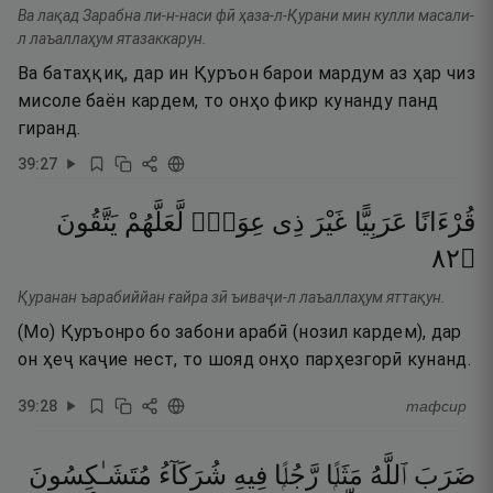
Ва лақад Зарабна ли-н-наси фӣ ҳаза-л-Қурани мин кулли масали-
л лаъаллаҳум ятазаккарун.
Ва батаҳқиқ, дар ин Қуръон барои мардум аз ҳар чиз
мисоле баён кардем, то онҳо фикр кунанду панд
гиранд.
39
:
27
قُرْءَانًا
عَرَبِيًّا
غَيْرَ
ذِى
عِوَجٍۢ
لَّعَلَّهُمْ
يَتَّقُونَ
٢٨
۝
Қуранан ъарабиййан ғайра зӣ ъиваҷи-л лаъаллаҳум яттақун.
(Мо) Қуръонро бо забони арабӣ (нозил кардем), дар
он ҳеҷ каҷие нест, то шояд онҳо парҳезгорӣ кунанд.
39
:
28
тафсир
ضَرَبَ
ٱللَّهُ
مَثَلًۭا
رَّجُلًۭا
فِيهِ
شُرَكَآءُ
مُتَشَـٰكِسُونَ