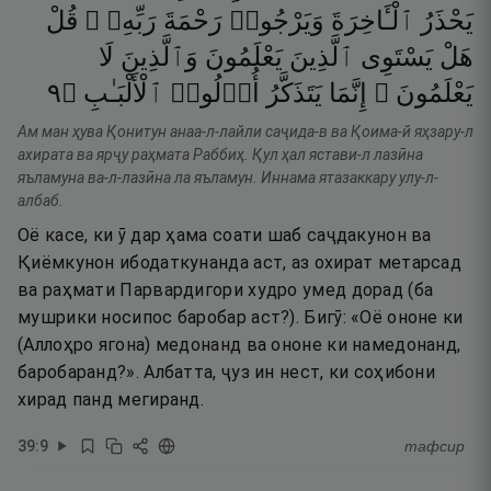
يَحْذَرُ
ٱلْـَٔاخِرَةَ
وَيَرْجُوا۟
رَحْمَةَ
رَبِّهِۦ ۗ
قُلْ
هَلْ
يَسْتَوِى
ٱلَّذِينَ
يَعْلَمُونَ
وَٱلَّذِينَ
لَا
٩
۝
ٱلْأَلْبَـٰبِ
أُو۟لُوا۟
يَتَذَكَّرُ
إِنَّمَا
يَعْلَمُونَ ۗ
Ам ман ҳува Қонитун анаа-л-лайли саҷида-в ва Қоима-й яҳзару-л
ахирата ва ярҷу раҳмата Раббиҳ. Қул ҳал ястави-л лазӣна
яъламуна ва-л-лазӣна ла яъламун. Иннама ятазаккару улу-л-
албаб.
Оё касе, ки ӯ дар ҳама соати шаб саҷдакунон ва
Қиёмкунон ибодаткунанда аст, аз охират метарсад
ва раҳмати Парвардигори худро умед дорад (ба
мушрики носипос баробар аст?). Бигӯ: «Оё ононе ки
(Аллоҳро ягона) медонанд ва ононе ки намедонанд,
баробаранд?». Албатта, ҷуз ин нест, ки соҳибони
хирад панд мегиранд.
39
:
9
тафсир