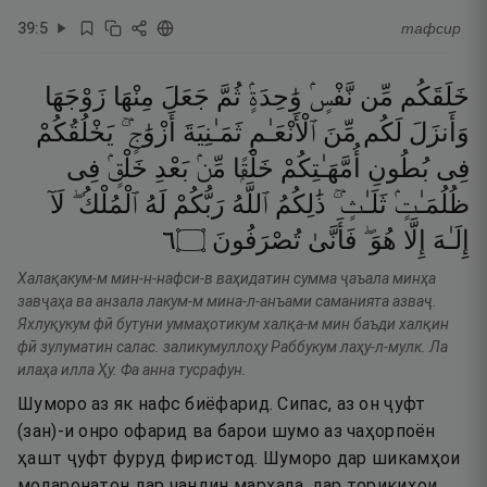
39
:
5
тафсир
خَلَقَكُم
مِّن
نَّفْسٍۢ
وَٰحِدَةٍۢ
ثُمَّ
جَعَلَ
مِنْهَا
زَوْجَهَا
وَأَنزَلَ
لَكُم
مِّنَ
ٱلْأَنْعَـٰمِ
ثَمَـٰنِيَةَ
أَزْوَٰجٍۢ ۚ
يَخْلُقُكُمْ
فِى
بُطُونِ
أُمَّهَـٰتِكُمْ
خَلْقًۭا
مِّنۢ
بَعْدِ
خَلْقٍۢ
فِى
ظُلُمَـٰتٍۢ
ثَلَـٰثٍۢ ۚ
ذَٰلِكُمُ
ٱللَّهُ
رَبُّكُمْ
لَهُ
ٱلْمُلْكُ ۖ
لَآ
٦
۝
تُصْرَفُونَ
فَأَنَّىٰ
هُوَ ۖ
إِلَّا
إِلَـٰهَ
Халақакум-м мин-н-нафси-в ваҳидатин сумма ҷаъала минҳа
завҷаҳа ва анзала лакум-м мина-л-анъами саманията азваҷ.
Яхлуқукум фӣ бутуни уммаҳотикум халқа-м мин баъди халқин
фӣ зулуматин салас. заликумуллоҳу Раббукум лаҳу-л-мулк. Ла
илаҳа илла Ҳу. Фа анна тусрафун.
Шуморо аз як нафс биёфарид. Сипас, аз он ҷуфт
(зан)-и онро офарид ва барои шумо аз чаҳорпоён
ҳашт ҷуфт фуруд фиристод. Шуморо дар шикамҳои
модаронатон дар чандин марҳала, дар торикиҳои