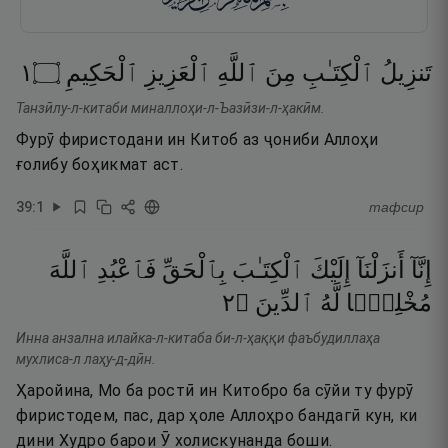
١
۝
ٱلْحَكِيمِ
ٱلْعَزِيزِ
ٱللَّهِ
مِنَ
ٱلْكِتَـٰبِ
تَنزِيلُ
Танзӣлу-л-китаби миналлоҳи-л-Ъазӣзи-л-ҳакӣм.
Фурӯ фиристодани ин Китоб аз ҷониби Аллоҳи
ғолибу боҳикмат аст.
39
:
1
тафсир
إِنَّآ
أَنزَلْنَآ
إِلَيْكَ
ٱلْكِتَـٰبَ
بِٱلْحَقِّ
فَٱعْبُدِ
ٱللَّهَ
٢
۝
ٱلدِّينَ
لَّهُ
مُخْلِصًۭا
Инна анзална илайка-л-китаба би-л-ҳаққи фаъбудиллаҳа
мухлиса-л лаҳу-д-дӣн.
Ҳаройина, Мо ба ростӣ ин Китобро ба сӯйи ту фурӯ
фиристодем, пас, дар ҳоле Аллоҳро бандагӣ кун, ки
дини Худро барои Ӯ холискунанда боши.