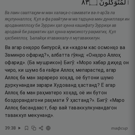
٣٨
۝
ٱلْمُتَوَكِّلُونَ
Ва лаин саалтаҳум-м ман халақа-с-самавати ва-л-арЗа ла
яқулунналлоҳ. Қул а-фа раайтум-м ма тадъуна мин дуниллаҳи ин
ароданияллоҳу би Зуррин ҳал ҳунна кашифату Зурриҳи ав
ароданӣ би раҳматин ҳал ҳунна мумсикоту раҳматиҳ. Қул
ҳасбияллоҳ. Ъалайҳи ятаваккалу-л мутаваккилун.
Ва агар онҳоро бипурсӣ, ки «кадом кас осмонҳо ва
Заминро офарид?», албатта гӯянд: «Онҳоро Аллоҳ
офарид». (Ба мушрикон) Бигӯ: «Моро хабар диҳед он
чиро, ки шумо ба ғайри Аллоҳ мепарастед, агар
Аллоҳ ба ман зарареро хоҳад, оё бутони шумо
дуркунандаи зарари Худованд ҳастанд? Ё агар
Аллоҳ ба ман раҳматеро хоҳад, оё ин бутон
боздорандагони раҳмати Ӯ ҳастанд?». Бигӯ: «Маро
Аллоҳ басандааст, бар вай таваккулкунандагон
таваккул мекунанд».
39
:
38
тафсир