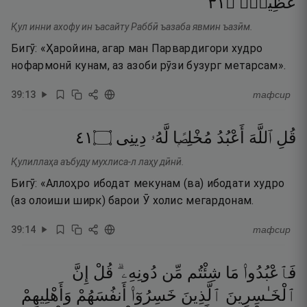
١٣
۝
عَظِيمٍۢ
Қул инни ахофу ин ъасайту Раббӣ ъазаба явмин ъазӣм.
Бигӯ: «Ҳаройина, агар ман Парвардигори худро
нофармонӣ кунам, аз азоби рӯзи бузург метарсам».
39
:
13
тафсир
١٤
۝
دِينِى
لَّهُۥ
مُخْلِصًۭا
أَعْبُدُ
ٱللَّهَ
قُلِ
Қулиллаҳа аъбуду мухлиса-л лаҳу дӣнӣ.
Бигӯ: «Аллоҳро ибодат мекунам (ва) ибодати худро
(аз олоиши ширк) барои Ӯ холис мегардонам.
39
:
14
тафсир
فَٱعْبُدُوا۟
مَا
شِئْتُم
مِّن
دُونِهِۦ ۗ
قُلْ
إِنَّ
ٱلْخَـٰسِرِينَ
ٱلَّذِينَ
خَسِرُوٓا۟
أَنفُسَهُمْ
وَأَهْلِيهِمْ