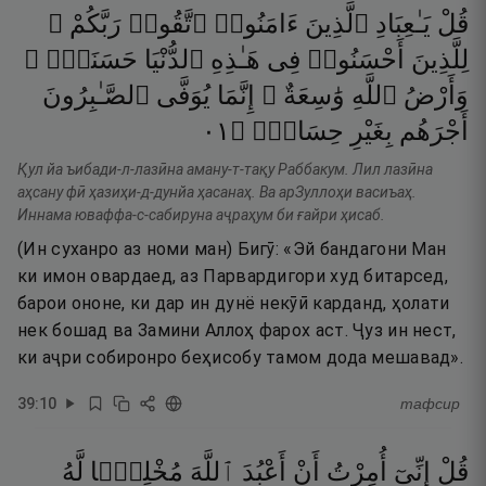
قُلْ
يَـٰعِبَادِ
ٱلَّذِينَ
ءَامَنُوا۟
ٱتَّقُوا۟
رَبَّكُمْ ۚ
لِلَّذِينَ
أَحْسَنُوا۟
فِى
هَـٰذِهِ
ٱلدُّنْيَا
حَسَنَةٌۭ ۗ
وَأَرْضُ
ٱللَّهِ
وَٰسِعَةٌ ۗ
إِنَّمَا
يُوَفَّى
ٱلصَّـٰبِرُونَ
١٠
۝
حِسَابٍۢ
بِغَيْرِ
أَجْرَهُم
Қул йа ъибади-л-лазӣна аману-т-тақу Раббакум. Лил лазӣна
аҳсану фӣ ҳазиҳи-д-дунйа ҳасанаҳ. Ва арЗуллоҳи васиъаҳ.
Иннама юваффа-с-сабируна аҷраҳум би ғайри ҳисаб.
(Ин суханро аз номи ман) Бигӯ: «Эй бандагони Ман
ки имон овардаед, аз Парвардигори худ битарсед,
барои ононе, ки дар ин дунё некӯӣ карданд, ҳолати
нек бошад ва Замини Аллоҳ фарох аст. Ҷуз ин нест,
ки аҷри собиронро беҳисобу тамом дода мешавад».
39
:
10
тафсир
قُلْ
إِنِّىٓ
أُمِرْتُ
أَنْ
أَعْبُدَ
ٱللَّهَ
مُخْلِصًۭا
لَّهُ