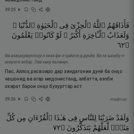
39
:
25
فَأَذَاقَهُمُ
ٱللَّهُ
ٱلْخِزْىَ
فِى
ٱلْحَيَوٰةِ
ٱلدُّنْيَا ۖ
وَلَعَذَابُ
ٱلْـَٔاخِرَةِ
أَكْبَرُ ۚ
لَوْ
كَانُوا۟
يَعْلَمُونَ
٢٦
۝
Фа азақаҳумуллоҳу-л хизя фи-л-ҳайати-д-дунйа. Ва ла ъазабу-л-
ахирати акбар. Лав кану яъламун.
Пас, Аллоҳ расвоиро дар зиндагонии дунё ба онҳо
чашонид ва агар медонистанд, албатта, азоби
охират барои онҳо бузургтар аст.
39
:
26
тафсир
وَلَقَدْ
ضَرَبْنَا
لِلنَّاسِ
فِى
هَـٰذَا
ٱلْقُرْءَانِ
مِن
كُلِّ
٢٧
۝
يَتَذَكَّرُونَ
لَّعَلَّهُمْ
مَثَلٍۢ