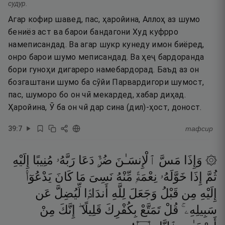
судур.
Агар кофир шавед, пас, ҳаройина, Аллоҳ аз шумо
бениёз аст ва барои бандагони Худ куфрро
намеписандад. Ва агар шукр кунеду имон биёред,
онро барои шумо меписандад. Ва ҳеҷ бардоранда
бори гуноҳи дигареро намебардорад. Баъд аз он
бозгаштани шумо ба сӯйи Парвардигори шумост,
пас, шуморо бо он чӣ мекардед, хабар диҳад.
Ҳаройина, Ӯ ба он чӣ дар сина (дил)-ҳост, доност.
39
:
7
тафсир
۞ وَإِذَا
مَسَّ
ٱلْإِنسَـٰنَ
ضُرٌّۭ
دَعَا
رَبَّهُۥ
مُنِيبًا
إِلَيْهِ
ثُمَّ
إِذَا
خَوَّلَهُۥ
نِعْمَةًۭ
مِّنْهُ
نَسِىَ
مَا
كَانَ
يَدْعُوٓا۟
إِلَيْهِ
مِن
قَبْلُ
وَجَعَلَ
لِلَّهِ
أَندَادًۭا
لِّيُضِلَّ
عَن
سَبِيلِهِۦ ۚ
قُلْ
تَمَتَّعْ
بِكُفْرِكَ
قَلِيلًا ۖ
إِنَّكَ
مِنْ