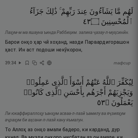
لَهُم
مَّا
يَشَآءُونَ
عِندَ
رَبِّهِمْ ۚ
ذَٰلِكَ
جَزَآءُ
٣٤
۝
ٱلْمُحْسِنِينَ
Лаҳум-м ма яшауна ъинда Раббиҳим. залика ҷазау-л-муҳсинӣн.
Барои онҳо ҳар чӣ хоҳанд, назди Парвардигорашон
ҳаст. Ин аст подоши некӯкорон,
39
:
34
тафсир
لِيُكَفِّرَ
ٱللَّهُ
عَنْهُمْ
أَسْوَأَ
ٱلَّذِى
عَمِلُوا۟
وَيَجْزِيَهُمْ
أَجْرَهُم
بِأَحْسَنِ
ٱلَّذِى
كَانُوا۟
٣٥
۝
يَعْمَلُونَ
Ли юкаффираллоҳу ъанҳум асваа-л-лазӣ ъамилу ва яҷзияҳум
аҷраҳум би аҳсани-л-лазӣ кану яъмалун.
То Аллоҳ аз онҳо амали бадеро, ки карданд, дур
кунад. Ва музди онҳоро нисбатан аз он амале, ки