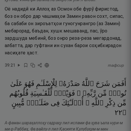
Оё надидӣ ки Аллоҳ аз Осмон обе фурӯ фиристод,
боз он обро дар чашмаҳои Замин равон сохт, сипас,
ба сабаби он зироъатҳои гуногунрангро (аз Замин)
мебарорад, баъдан, хушк мешаванд, пас, ӯро
зардшуда мебинӣ, боз онро реза-реза мегардонад,
албатта, дар гуфтани ин сухан барои соҳибхирадон
насиҳате ҳаст.
39
:
21
тафсир
أَفَمَن
شَرَحَ
ٱللَّهُ
صَدْرَهُۥ
لِلْإِسْلَـٰمِ
فَهُوَ
عَلَىٰ
نُورٍۢ
مِّن
رَّبِّهِۦ ۚ
فَوَيْلٌۭ
لِّلْقَـٰسِيَةِ
قُلُوبُهُم
مِّن
ذِكْرِ
ٱللَّهِ ۚ
أُو۟لَـٰٓئِكَ
فِى
ضَلَـٰلٍۢ
مُّبِينٍ
٢٢
۝
А-фаман шараҳаллоҳу садраҳу лил ислами фа ҳува ъала нури-м
ми-р-Раббиҳ. Фа вайлу-л лил Қасияти Қулубуҳум-м мин