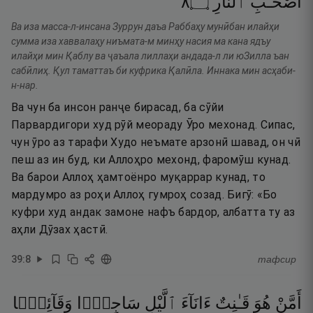
٨
۝
ٱلنَّارِ
أَصْحَـٰبِ
Ва иза масса-л-инсана Зуррун даъа Раббаҳу мунӣбан илайҳи
сумма иза хаввалаҳу ниъмата-м минҳу насия ма кана ядъу
илайҳи мин Қаблу ва ҷаъала лиллаҳи андада-л ли юЗилла ъан
сабӣлиҳ. Қул таматтаъ би куфрика Қалӣла. Иннака мин асҳаби-
н-нар.
Ва чун ба инсон ранҷе бирасад, ба сӯйи
Парвардигори худ рӯй меораду Ӯро мехонад. Сипас,
чун ӯро аз тарафи Худо неъмате арзонӣ шавад, он чӣ
пеш аз ин буд, ки Аллоҳро мехонд, фаромӯш кунад.
Ва барои Аллоҳ ҳамтоёнро муқаррар кунад, то
мардумро аз роҳи Аллоҳ гумроҳ созад. Бигӯ: «Бо
куфри худ андак замоне нафъ бардор, албатта ту аз
аҳли Дӯзах ҳастӣ.
39
:
8
тафсир
أَمَّنْ
هُوَ
قَـٰنِتٌ
ءَانَآءَ
ٱلَّيْلِ
سَاجِدًۭا
وَقَآئِمًۭا