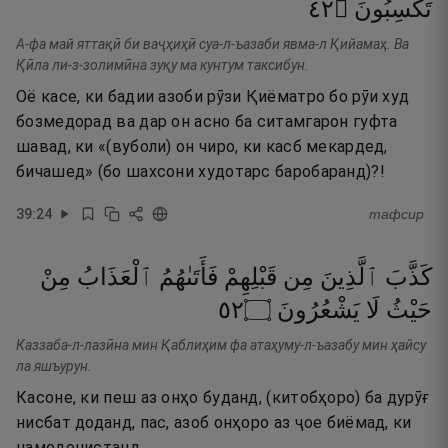
٢٤
۝
تَكْسِبُونَ
А-фа май яттақӣ би ваҷҳиҳӣ суа-л-ъазаби явма-л Қийамаҳ. Ва
Қӣла ли-з-золимӣна зуқу ма кунтум таксибун.
Оё касе, ки бадии азоби рӯзи Қиёматро бо рӯи худ
бозмедорад ва дар он асно ба ситамгарон гуфта
шавад, ки «(вуболи) он чиро, ки касб мекардед,
бичашед» (бо шахсони худотарс баробаранд)?!
39
:
24
тафсир
كَذَّبَ
ٱلَّذِينَ
مِن
قَبْلِهِمْ
فَأَتَىٰهُمُ
ٱلْعَذَابُ
مِنْ
٢٥
۝
يَشْعُرُونَ
لَا
حَيْثُ
Каззаба-л-лазӣна мин Қаблиҳим фа атаҳуму-л-ъазабу мин ҳайсу
ла яшъурун.
Касоне, ки пеш аз онҳо буданд, (китобҳоро) ба дурӯғ
нисбат доданд, пас, азоб онҳоро аз ҷое биёмад, ки
намедонистанд.