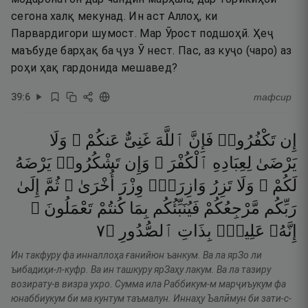
сегона халқ мекунад. Ин аст Аллоҳ, ки
Парвардигори шумост. Мар Ӯрост подшоҳӣ. Ҳеҷ
маъбуде барҳақ ба ҷуз Ӯ нест. Пас, аз куҷо (чаро) аз
роҳи ҳақ гардонида мешавед?
39
:
6
тафсир
إِن
تَكْفُرُوا۟
فَإِنَّ
ٱللَّهَ
غَنِىٌّ
عَنكُمْ ۖ
وَلَا
يَرْضَىٰ
لِعِبَادِهِ
ٱلْكُفْرَ ۖ
وَإِن
تَشْكُرُوا۟
يَرْضَهُ
لَكُمْ ۗ
وَلَا
تَزِرُ
وَازِرَةٌۭ
وِزْرَ
أُخْرَىٰ ۗ
ثُمَّ
إِلَىٰ
رَبِّكُم
مَّرْجِعُكُمْ
فَيُنَبِّئُكُم
بِمَا
كُنتُمْ
تَعْمَلُونَ ۚ
٧
۝
ٱلصُّدُورِ
بِذَاتِ
عَلِيمٌۢ
إِنَّهُۥ
Ин такфуру фа инналлоҳа ғанийюн ъанкум. Ва ла ярЗо ли
ъибадиҳи-л-куфр. Ва ин ташкуру ярЗаҳу лакум. Ва ла тазиру
возирату-в визра ухро. Сумма ила Раббикум-м марҷиъукум фа
юнаббиукум би ма кунтум таъмалун. Иннаҳу Ъалӣмун би зати-с-