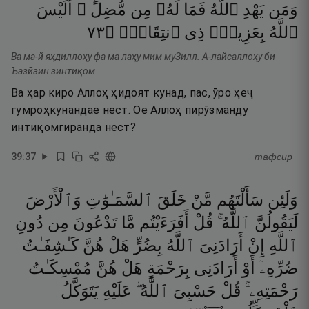
وَمَن
يَهْدِ
ٱللَّهُ
فَمَا
لَهُۥ
مِن
مُّضِلٍّ ۗ
أَلَيْسَ
٣٧
۝
ٱنتِقَامٍۢ
ذِى
بِعَزِيزٍۢ
ٱللَّهُ
Ва ма-й яҳдиллоҳу фа ма лаҳу мим муЗилл. А-лайсаллоҳу би
Ъазӣзин зинтиқом.
Ва ҳар киро Аллоҳ ҳидоят кунад, пас, ӯро ҳеҷ
гумроҳкунандае нест. Оё Аллоҳ пирӯзманду
интиқомгиранда нест?
39
:
37
тафсир
وَلَئِن
سَأَلْتَهُم
مَّنْ
خَلَقَ
ٱلسَّمَـٰوَٰتِ
وَٱلْأَرْضَ
لَيَقُولُنَّ
ٱللَّهُ ۚ
قُلْ
أَفَرَءَيْتُم
مَّا
تَدْعُونَ
مِن
دُونِ
ٱللَّهِ
إِنْ
أَرَادَنِىَ
ٱللَّهُ
بِضُرٍّ
هَلْ
هُنَّ
كَـٰشِفَـٰتُ
ضُرِّهِۦٓ
أَوْ
أَرَادَنِى
بِرَحْمَةٍ
هَلْ
هُنَّ
مُمْسِكَـٰتُ
رَحْمَتِهِۦ ۚ
قُلْ
حَسْبِىَ
ٱللَّهُ ۖ
عَلَيْهِ
يَتَوَكَّلُ