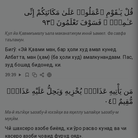
قُلْ
يَـٰقَوْمِ
ٱعْمَلُوا۟
عَلَىٰ
مَكَانَتِكُمْ
إِنِّى
٣٩
۝
تَعْلَمُونَ
فَسَوْفَ
عَـٰمِلٌۭ ۖ
Қул йа Қавмиъмалу ъала маканатикум иннӣ ъамил. Фа савфа
таъламун.
Бигӯ: «Эй Қавми ман, бар ҳоли худ амал кунед.
Албатта, ман (ҳам) (ба ҳоли худ) амалкунандаам. Пас,
зуд бошад бидонед, ки.
39
:
39
مَن
يَأْتِيهِ
عَذَابٌۭ
يُخْزِيهِ
وَيَحِلُّ
عَلَيْهِ
عَذَابٌۭ
٤٠
۝
مُّقِيمٌ
Ма-й яътӣҳи ъазабу-й юхзӣҳи ва яҳиллу ъалайҳи ъазабу-м
муқӣм.
Чӣ шахсеро азобе биёяд, ки ӯро расво кунад ва чи
касеро азоби ҷовид фуруд ояд».