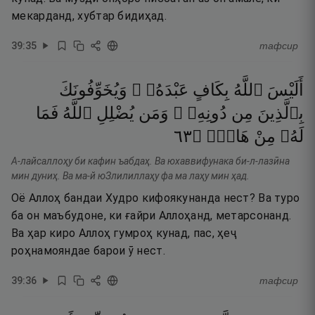
мекарданд, хубтар бидиҳад.
39
:
35
тафсир
أَلَيْسَ
ٱللَّهُ
بِكَافٍ
عَبْدَهُۥ ۖ
وَيُخَوِّفُونَكَ
بِٱلَّذِينَ
مِن
دُونِهِۦ ۚ
وَمَن
يُضْلِلِ
ٱللَّهُ
فَمَا
٣٦
۝
هَادٍۢ
مِنْ
لَهُۥ
А-лайсаллоҳу би кафин ъабдаҳ. Ва юхаввифунака би-л-лазӣна
мин дуниҳ. Ва ма-й юЗлилиллаҳу фа ма лаҳу мин ҳад.
Оё Аллоҳ бандаи Худро кифоякунанда нест? Ва туро
ба он маъбудоне, ки ғайри Аллоҳанд, метарсонанд.
Ва ҳар киро Аллоҳ гумроҳ кунад, пас, ҳеҷ
роҳнамояндае барои ӯ нест.
39
:
36
тафсир