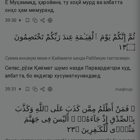
Ё Муҳаммад, ҳаройина, ту хоҳӣ мурд ва албатта
онҳо ҳам мемуранд,
39
:
30
ثُمَّ
إِنَّكُمْ
يَوْمَ
ٱلْقِيَـٰمَةِ
عِندَ
رَبِّكُمْ
تَخْتَصِمُونَ
٣١
۝
Сумма иннакум явма-л Қийамати ъинда Раббикум тахтасимун.
Сипас, рӯзи Қиёмат шумо назди Парвардигори худ,
албатта, бо якдигар хусуматкунандаед.
39
:
31
тафсир
۞ فَمَنْ
أَظْلَمُ
مِمَّن
كَذَبَ
عَلَى
ٱللَّهِ
وَكَذَّبَ
بِٱلصِّدْقِ
إِذْ
جَآءَهُۥٓ ۚ
أَلَيْسَ
فِى
جَهَنَّمَ
٣٢
۝
لِّلْكَـٰفِرِينَ
مَثْوًۭى