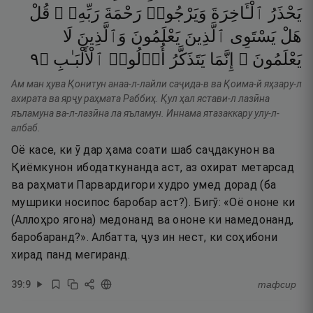
يَحْذَرُ
ٱلْـَٔاخِرَةَ
وَيَرْجُوا۟
رَحْمَةَ
رَبِّهِۦ ۗ
قُلْ
هَلْ
يَسْتَوِى
ٱلَّذِينَ
يَعْلَمُونَ
وَٱلَّذِينَ
لَا
٩
۝
ٱلْأَلْبَـٰبِ
أُو۟لُوا۟
يَتَذَكَّرُ
إِنَّمَا
يَعْلَمُونَ ۗ
Ам ман ҳува Қонитун анаа-л-лайли саҷида-в ва Қоима-й яҳзару-л
ахирата ва ярҷу раҳмата Раббиҳ. Қул ҳал ястави-л лазӣна
яъламуна ва-л-лазӣна ла яъламун. Иннама ятазаккару улу-л-
албаб.
Оё касе, ки ӯ дар ҳама соати шаб саҷдакунон ва
Қиёмкунон ибодаткунанда аст, аз охират метарсад
ва раҳмати Парвардигори худро умед дорад (ба
мушрики носипос баробар аст?). Бигӯ: «Оё ононе ки
(Аллоҳро ягона) медонанд ва ононе ки намедонанд,
баробаранд?». Албатта, ҷуз ин нест, ки соҳибони
хирад панд мегиранд.
39
:
9
тафсир