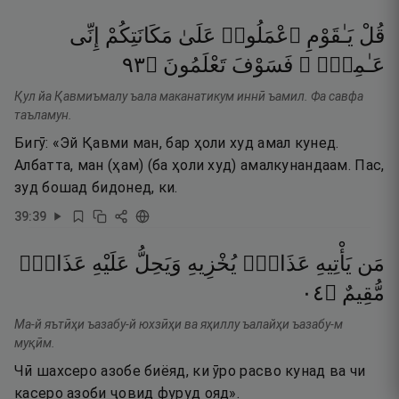
قُلْ
يَـٰقَوْمِ
ٱعْمَلُوا۟
عَلَىٰ
مَكَانَتِكُمْ
إِنِّى
٣٩
۝
تَعْلَمُونَ
فَسَوْفَ
عَـٰمِلٌۭ ۖ
Қул йа Қавмиъмалу ъала маканатикум иннӣ ъамил. Фа савфа
таъламун.
Бигӯ: «Эй Қавми ман, бар ҳоли худ амал кунед.
Албатта, ман (ҳам) (ба ҳоли худ) амалкунандаам. Пас,
зуд бошад бидонед, ки.
39
:
39
مَن
يَأْتِيهِ
عَذَابٌۭ
يُخْزِيهِ
وَيَحِلُّ
عَلَيْهِ
عَذَابٌۭ
٤٠
۝
مُّقِيمٌ
Ма-й яътӣҳи ъазабу-й юхзӣҳи ва яҳиллу ъалайҳи ъазабу-м
муқӣм.
Чӣ шахсеро азобе биёяд, ки ӯро расво кунад ва чи
касеро азоби ҷовид фуруд ояд».