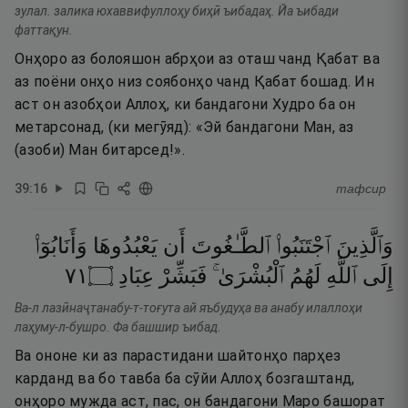
зулал. залика юхаввифуллоҳу биҳӣ ъибадаҳ. Йа ъибади
фаттақун.
Онҳоро аз болояшон абрҳои аз оташ чанд Қабат ва
аз поёни онҳо низ соябонҳо чанд Қабат бошад. Ин
аст он азобҳои Аллоҳ, ки бандагони Худро ба он
метарсонад, (ки мегӯяд): «Эй бандагони Ман, аз
(азоби) Ман битарсед!».
39
:
16
тафсир
وَٱلَّذِينَ
ٱجْتَنَبُوا۟
ٱلطَّـٰغُوتَ
أَن
يَعْبُدُوهَا
وَأَنَابُوٓا۟
١٧
۝
عِبَادِ
فَبَشِّرْ
ٱلْبُشْرَىٰ ۚ
لَهُمُ
ٱللَّهِ
إِلَى
Ва-л лазӣнаҷтанабу-т-тоғута ай яъбудуҳа ва анабу илаллоҳи
лаҳуму-л-бушро. Фа башшир ъибад.
Ва ононе ки аз парастидани шайтонҳо парҳез
карданд ва бо тавба ба сӯйи Аллоҳ бозгаштанд,
онҳоро мужда аст, пас, он бандагони Маро башорат