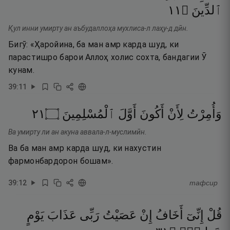
١١
۝
ٱلدِّينَ
Қул инни умирту ан аъбудаллоҳа мухлиса-л лаҳу-д дӣн.
Бигӯ: «Ҳаройина, ба ман амр карда шуд, ки
парастишро барои Аллоҳ холис сохта, бандагии Ӯ
кунам.
39
:
11
١٢
۝
ٱلْمُسْلِمِينَ
أَوَّلَ
أَكُونَ
لِأَنْ
وَأُمِرْتُ
Ва умирту ли ан акуна аввала-л-муслимӣн.
Ва ба ман амр карда шуд, ки нахустин
фармонбардорон бошам».
39
:
12
тафсир
قُلْ
إِنِّىٓ
أَخَافُ
إِنْ
عَصَيْتُ
رَبِّى
عَذَابَ
يَوْمٍ