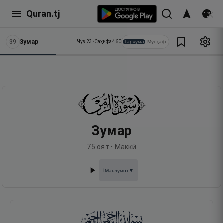
Quran.tj
39
Зумар
Тарҷума
Мусҳаф
Ҷуз
23
•
Саҳифа
460
Зумар
75
оят •
Маккӣ
Маълумот
▼
ℹ️