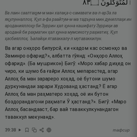
٣٨
۝
ٱلْمُتَوَكِّلُونَ
Ва лаин саалтаҳум-м ман халақа-с-самавати ва-л-арЗа ла
яқулунналлоҳ. Қул а-фа раайтум-м ма тадъуна мин дуниллаҳи ин
ароданияллоҳу би Зуррин ҳал ҳунна кашифату Зурриҳи ав
ароданӣ би раҳматин ҳал ҳунна мумсикоту раҳматиҳ. Қул
ҳасбияллоҳ. Ъалайҳи ятаваккалу-л мутаваккилун.
Ва агар онҳоро бипурсӣ, ки «кадом кас осмонҳо ва
Заминро офарид?», албатта гӯянд: «Онҳоро Аллоҳ
офарид». (Ба мушрикон) Бигӯ: «Моро хабар диҳед он
чиро, ки шумо ба ғайри Аллоҳ мепарастед, агар
Аллоҳ ба ман зарареро хоҳад, оё бутони шумо
дуркунандаи зарари Худованд ҳастанд? Ё агар
Аллоҳ ба ман раҳматеро хоҳад, оё ин бутон
боздорандагони раҳмати Ӯ ҳастанд?». Бигӯ: «Маро
Аллоҳ басандааст, бар вай таваккулкунандагон
таваккул мекунанд».
39
:
38
тафсир