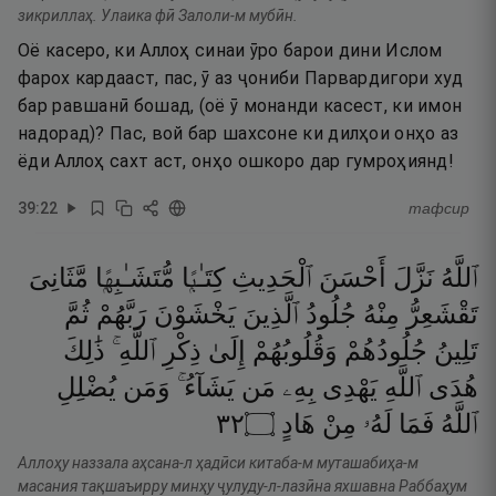
зикриллаҳ. Улаика фӣ Залоли-м мубӣн.
Оё касеро, ки Аллоҳ синаи ӯро барои дини Ислом
фарох кардааст, пас, ӯ аз ҷониби Парвардигори худ
бар равшанӣ бошад, (оё ӯ монанди касест, ки имон
надорад)? Пас, вой бар шахсоне ки дилҳои онҳо аз
ёди Аллоҳ сахт аст, онҳо ошкоро дар гумроҳиянд!
39
:
22
тафсир
ٱللَّهُ
نَزَّلَ
أَحْسَنَ
ٱلْحَدِيثِ
كِتَـٰبًۭا
مُّتَشَـٰبِهًۭا
مَّثَانِىَ
تَقْشَعِرُّ
مِنْهُ
جُلُودُ
ٱلَّذِينَ
يَخْشَوْنَ
رَبَّهُمْ
ثُمَّ
تَلِينُ
جُلُودُهُمْ
وَقُلُوبُهُمْ
إِلَىٰ
ذِكْرِ
ٱللَّهِ ۚ
ذَٰلِكَ
هُدَى
ٱللَّهِ
يَهْدِى
بِهِۦ
مَن
يَشَآءُ ۚ
وَمَن
يُضْلِلِ
٢٣
۝
هَادٍ
مِنْ
لَهُۥ
فَمَا
ٱللَّهُ
Аллоҳу наззала аҳсана-л ҳадӣси китаба-м муташабиҳа-м
масания тақшаъирру минҳу ҷулуду-л-лазӣна яхшавна Раббаҳум