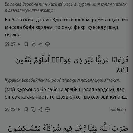
Ва лақад Зарабна ли-н-наси фӣ ҳаза-л-Қурани мин кулли масали-
л лаъаллаҳум ятазаккарун.
Ва батаҳқиқ, дар ин Қуръон барои мардум аз ҳар чиз
мисоле баён кардем, то онҳо фикр кунанду панд
гиранд.
39
:
27
قُرْءَانًا
عَرَبِيًّا
غَيْرَ
ذِى
عِوَجٍۢ
لَّعَلَّهُمْ
يَتَّقُونَ
٢٨
۝
Қуранан ъарабиййан ғайра зӣ ъиваҷи-л лаъаллаҳум яттақун.
(Мо) Қуръонро бо забони арабӣ (нозил кардем), дар
он ҳеҷ каҷие нест, то шояд онҳо парҳезгорӣ кунанд.
39
:
28
тафсир
ضَرَبَ
ٱللَّهُ
مَثَلًۭا
رَّجُلًۭا
فِيهِ
شُرَكَآءُ
مُتَشَـٰكِسُونَ