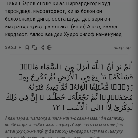
Лекин барои ононе ки аз Парвардигори худ
тарсиданд, иморатҳоест, ки аз болои он
болохонаҳои дигар сохта шуда, дар зери он
иморатҳо ҷӯйҳо равон аст, (инро) Аллоҳ ваъда
кардааст. Аллоҳ ваъдаи Худро хилоф намекунад.
39
:
20
тафсир
أَلَمْ
تَرَ
أَنَّ
ٱللَّهَ
أَنزَلَ
مِنَ
ٱلسَّمَآءِ
مَآءًۭ
فَسَلَكَهُۥ
يَنَـٰبِيعَ
فِى
ٱلْأَرْضِ
ثُمَّ
يُخْرِجُ
بِهِۦ
زَرْعًۭا
مُّخْتَلِفًا
أَلْوَٰنُهُۥ
ثُمَّ
يَهِيجُ
فَتَرَىٰهُ
مُصْفَرًّۭا
ثُمَّ
يَجْعَلُهُۥ
حُطَـٰمًا ۚ
إِنَّ
فِى
ذَٰلِكَ
٢١
۝
ٱلْأَلْبَـٰبِ
لِأُو۟لِى
لَذِكْرَىٰ
Алам тара анналлоҳа анзала мина-с самаи маан фа салакаҳу
янабӣъа фи-л-арЗи сумма юхриҷу биҳӣ заръа-м мухталифан
алвануҳу сумма яҳӣҷу фа тароҳу мусфарран сумма яҷъалуҳу
ҳутома. Инна фӣ залика ла зикро ли ули-л-албаб.