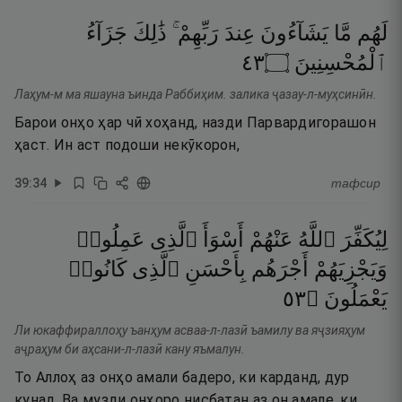
لَهُم
مَّا
يَشَآءُونَ
عِندَ
رَبِّهِمْ ۚ
ذَٰلِكَ
جَزَآءُ
٣٤
۝
ٱلْمُحْسِنِينَ
Лаҳум-м ма яшауна ъинда Раббиҳим. залика ҷазау-л-муҳсинӣн.
Барои онҳо ҳар чӣ хоҳанд, назди Парвардигорашон
ҳаст. Ин аст подоши некӯкорон,
39
:
34
тафсир
لِيُكَفِّرَ
ٱللَّهُ
عَنْهُمْ
أَسْوَأَ
ٱلَّذِى
عَمِلُوا۟
وَيَجْزِيَهُمْ
أَجْرَهُم
بِأَحْسَنِ
ٱلَّذِى
كَانُوا۟
٣٥
۝
يَعْمَلُونَ
Ли юкаффираллоҳу ъанҳум асваа-л-лазӣ ъамилу ва яҷзияҳум
аҷраҳум би аҳсани-л-лазӣ кану яъмалун.
То Аллоҳ аз онҳо амали бадеро, ки карданд, дур
кунад. Ва музди онҳоро нисбатан аз он амале, ки