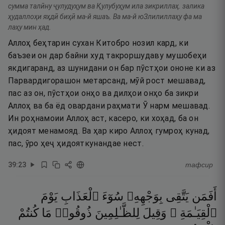
сумма талӣну ҷулудуҳум ва Қулубуҳум ила зикриллаҳ. залика
ҳудаллоҳи яҳдӣ биҳӣ ма-й яшаъ. Ва ма-й юЗлилиллаҳу фа ма
лаҳу мин ҳад.
Аллоҳ беҳтарин сухан Китобро нозил кард, ки
баъзеи он дар байни худ такроршудаву мушобеҳи
якдигаранд, аз шунидани он бар пӯстҳои ононе ки аз
Парвардигорашон метарсанд, мӯй рост мешавад,
пас аз он, пӯстҳои онҳо ва дилҳои онҳо ба зикри
Аллоҳ ва ба ёд овардани раҳмати Ӯ нарм мешавад.
Ин роҳнамоии Аллоҳ аст, касеро, ки хоҳад, ба он
ҳидоят менамояд. Ва ҳар киро Аллоҳ гумроҳ кунад,
пас, ӯро ҳеҷ ҳидояткунандае нест.
39
:
23
тафсир
أَفَمَن
يَتَّقِى
بِوَجْهِهِۦ
سُوٓءَ
ٱلْعَذَابِ
يَوْمَ
ٱلْقِيَـٰمَةِ ۚ
وَقِيلَ
لِلظَّـٰلِمِينَ
ذُوقُوا۟
مَا
كُنتُمْ