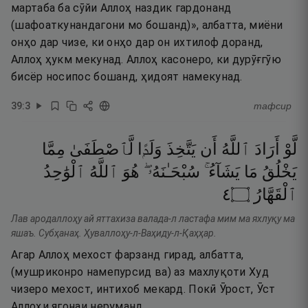
мартаба ба сӯйи Аллоҳ наздик гардонанд
(шафоаткунандагони мо бошанд)», албатта, миёни
онҳо дар чизе, ки онҳо дар он ихтилоф доранд,
Аллоҳ ҳукм мекунад. Аллоҳ касонеро, ки дурӯғгӯю
бисёр носипос бошанд, ҳидоят намекунад.
39
:
3
тафсир
لَّوْ
أَرَادَ
ٱللَّهُ
أَن
يَتَّخِذَ
وَلَدًۭا
لَّٱصْطَفَىٰ
مِمَّا
يَخْلُقُ
مَا
يَشَآءُ ۚ
سُبْحَـٰنَهُۥ ۖ
هُوَ
ٱللَّهُ
ٱلْوَٰحِدُ
٤
۝
ٱلْقَهَّارُ
Лав ародаллоҳу ай яттахиза валада-л ластафа мим ма яхлуқу ма
яшаъ. Субҳанаҳ. Ҳуваллоҳу-л-Ваҳиду-л-Қаҳҳар.
Агар Аллоҳ мехост фарзанд гирад, албатта,
(мушриконро намепурсид ва) аз махлуқоти Худ
чизеро мехост, интихоб мекард. Покӣ Ӯрост, Ӯст
Аллоҳи ягонаи неруманд.