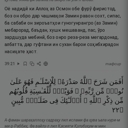
Оё надидӣ ки Аллоҳ аз Осмон обе фурӯ фиристод,
боз он обро дар чашмаҳои Замин равон сохт, сипас,
ба сабаби он зироъатҳои гуногунрангро (аз Замин)
мебарорад, баъдан, хушк мешаванд, пас, ӯро
зардшуда мебинӣ, боз онро реза-реза мегардонад,
албатта, дар гуфтани ин сухан барои соҳибхирадон
насиҳате ҳаст.
39
:
21
тафсир
أَفَمَن
شَرَحَ
ٱللَّهُ
صَدْرَهُۥ
لِلْإِسْلَـٰمِ
فَهُوَ
عَلَىٰ
نُورٍۢ
مِّن
رَّبِّهِۦ ۚ
فَوَيْلٌۭ
لِّلْقَـٰسِيَةِ
قُلُوبُهُم
مِّن
ذِكْرِ
ٱللَّهِ ۚ
أُو۟لَـٰٓئِكَ
فِى
ضَلَـٰلٍۢ
مُّبِينٍ
٢٢
۝
А-фаман шараҳаллоҳу садраҳу лил ислами фа ҳува ъала нури-м
ми-р-Раббиҳ. Фа вайлу-л лил Қасияти Қулубуҳум-м мин