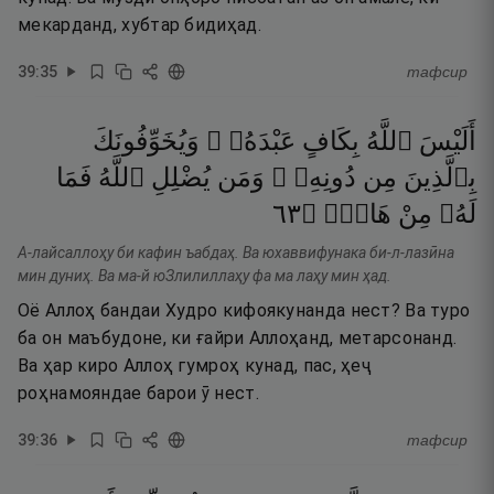
мекарданд, хубтар бидиҳад.
39
:
35
тафсир
أَلَيْسَ
ٱللَّهُ
بِكَافٍ
عَبْدَهُۥ ۖ
وَيُخَوِّفُونَكَ
بِٱلَّذِينَ
مِن
دُونِهِۦ ۚ
وَمَن
يُضْلِلِ
ٱللَّهُ
فَمَا
٣٦
۝
هَادٍۢ
مِنْ
لَهُۥ
А-лайсаллоҳу би кафин ъабдаҳ. Ва юхаввифунака би-л-лазӣна
мин дуниҳ. Ва ма-й юЗлилиллаҳу фа ма лаҳу мин ҳад.
Оё Аллоҳ бандаи Худро кифоякунанда нест? Ва туро
ба он маъбудоне, ки ғайри Аллоҳанд, метарсонанд.
Ва ҳар киро Аллоҳ гумроҳ кунад, пас, ҳеҷ
роҳнамояндае барои ӯ нест.
39
:
36
тафсир