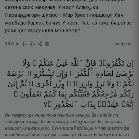
сегона халқ мекунад. Ин аст Аллоҳ, ки
Парвардигори шумост. Мар Ӯрост подшоҳӣ. Ҳеҷ
маъбуде барҳақ ба ҷуз Ӯ нест. Пас, аз куҷо (чаро) аз
роҳи ҳақ гардонида мешавед?
39
:
6
тафсир
إِن
تَكْفُرُوا۟
فَإِنَّ
ٱللَّهَ
غَنِىٌّ
عَنكُمْ ۖ
وَلَا
يَرْضَىٰ
لِعِبَادِهِ
ٱلْكُفْرَ ۖ
وَإِن
تَشْكُرُوا۟
يَرْضَهُ
لَكُمْ ۗ
وَلَا
تَزِرُ
وَازِرَةٌۭ
وِزْرَ
أُخْرَىٰ ۗ
ثُمَّ
إِلَىٰ
رَبِّكُم
مَّرْجِعُكُمْ
فَيُنَبِّئُكُم
بِمَا
كُنتُمْ
تَعْمَلُونَ ۚ
٧
۝
ٱلصُّدُورِ
بِذَاتِ
عَلِيمٌۢ
إِنَّهُۥ
Ин такфуру фа инналлоҳа ғанийюн ъанкум. Ва ла ярЗо ли
ъибадиҳи-л-куфр. Ва ин ташкуру ярЗаҳу лакум. Ва ла тазиру
возирату-в визра ухро. Сумма ила Раббикум-м марҷиъукум фа
юнаббиукум би ма кунтум таъмалун. Иннаҳу Ъалӣмун би зати-с-