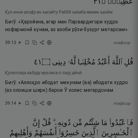
١٣
۝
عَظِيمٍۢ
Қул инни ахофу ин ъасайту Раббӣ ъазаба явмин ъазӣм.
Бигӯ: «Ҳаройина, агар ман Парвардигори худро
нофармонӣ кунам, аз азоби рӯзи бузург метарсам».
39
:
13
тафсир
١٤
۝
دِينِى
لَّهُۥ
مُخْلِصًۭا
أَعْبُدُ
ٱللَّهَ
قُلِ
Қулиллаҳа аъбуду мухлиса-л лаҳу дӣнӣ.
Бигӯ: «Аллоҳро ибодат мекунам (ва) ибодати худро
(аз олоиши ширк) барои Ӯ холис мегардонам.
39
:
14
тафсир
فَٱعْبُدُوا۟
مَا
شِئْتُم
مِّن
دُونِهِۦ ۗ
قُلْ
إِنَّ
ٱلْخَـٰسِرِينَ
ٱلَّذِينَ
خَسِرُوٓا۟
أَنفُسَهُمْ
وَأَهْلِيهِمْ