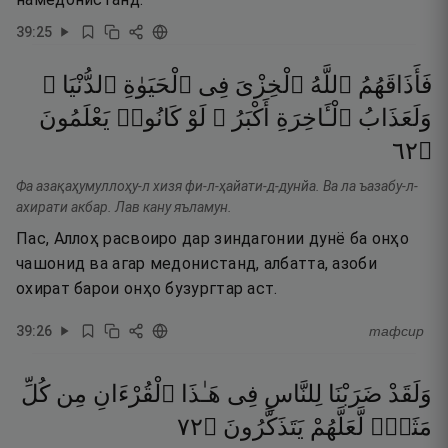
39
:
25
فَأَذَاقَهُمُ
ٱللَّهُ
ٱلْخِزْىَ
فِى
ٱلْحَيَوٰةِ
ٱلدُّنْيَا ۖ
وَلَعَذَابُ
ٱلْـَٔاخِرَةِ
أَكْبَرُ ۚ
لَوْ
كَانُوا۟
يَعْلَمُونَ
٢٦
۝
Фа азақаҳумуллоҳу-л хизя фи-л-ҳайати-д-дунйа. Ва ла ъазабу-л-
ахирати акбар. Лав кану яъламун.
Пас, Аллоҳ расвоиро дар зиндагонии дунё ба онҳо
чашонид ва агар медонистанд, албатта, азоби
охират барои онҳо бузургтар аст.
39
:
26
тафсир
وَلَقَدْ
ضَرَبْنَا
لِلنَّاسِ
فِى
هَـٰذَا
ٱلْقُرْءَانِ
مِن
كُلِّ
٢٧
۝
يَتَذَكَّرُونَ
لَّعَلَّهُمْ
مَثَلٍۢ