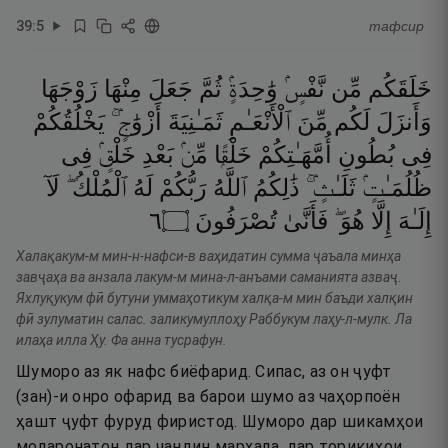
39
:
5
тафсир
خَلَقَكُم
مِّن
نَّفْسٍۢ
وَٰحِدَةٍۢ
ثُمَّ
جَعَلَ
مِنْهَا
زَوْجَهَا
وَأَنزَلَ
لَكُم
مِّنَ
ٱلْأَنْعَـٰمِ
ثَمَـٰنِيَةَ
أَزْوَٰجٍۢ ۚ
يَخْلُقُكُمْ
فِى
بُطُونِ
أُمَّهَـٰتِكُمْ
خَلْقًۭا
مِّنۢ
بَعْدِ
خَلْقٍۢ
فِى
ظُلُمَـٰتٍۢ
ثَلَـٰثٍۢ ۚ
ذَٰلِكُمُ
ٱللَّهُ
رَبُّكُمْ
لَهُ
ٱلْمُلْكُ ۖ
لَآ
٦
۝
تُصْرَفُونَ
فَأَنَّىٰ
هُوَ ۖ
إِلَّا
إِلَـٰهَ
Халақакум-м мин-н-нафси-в ваҳидатин сумма ҷаъала минҳа
завҷаҳа ва анзала лакум-м мина-л-анъами саманията азваҷ.
Яхлуқукум фӣ бутуни уммаҳотикум халқа-м мин баъди халқин
фӣ зулуматин салас. заликумуллоҳу Раббукум лаҳу-л-мулк. Ла
илаҳа илла Ҳу. Фа анна тусрафун.
Шуморо аз як нафс биёфарид. Сипас, аз он ҷуфт
(зан)-и онро офарид ва барои шумо аз чаҳорпоён
ҳашт ҷуфт фуруд фиристод. Шуморо дар шикамҳои
модаронатон дар чандин марҳала, дар торикиҳои