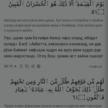
يَوْمَ
ٱلْقِيَـٰمَةِ ۗ
أَلَا
ذَٰلِكَ
هُوَ
ٱلْخُسْرَانُ
ٱلْمُبِينُ
١٥
۝
Фаъбуду ма шиътум-м мин дуниҳ. Қул инна-л хосирӣна-л-лазӣна
хасиру анфусаҳум ва аҳлӣҳим явма-л-Қийамаҳ. Ала залика ҳува-
л-хусрону-л-мубӣн.
Пас, шумо ҳам ба ғайри Аллоҳ чиро хоҳед, ибодат
кунед». Бигӯ: «Албатта, зиёнкорон ононеанд, ки дар
рӯзи Қиёмат нафсҳои худро ва аҳлу аёли худро дар
зиён андохтанд». Огоҳ бош: ҳамин аст зиёни ошкор!
39
:
15
тафсир
لَهُم
مِّن
فَوْقِهِمْ
ظُلَلٌۭ
مِّنَ
ٱلنَّارِ
وَمِن
تَحْتِهِمْ
ظُلَلٌۭ ۚ
ذَٰلِكَ
يُخَوِّفُ
ٱللَّهُ
بِهِۦ
عِبَادَهُۥ ۚ
يَـٰعِبَادِ
١٦
۝
فَٱتَّقُونِ
Лаҳум-м мин фавқиҳим зулалу-м мина-н-нари ва мин таҳтиҳим