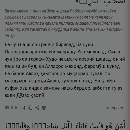
٨
۝
ٱلنَّارِ
أَصْحَـٰبِ
Ва иза масса-л-инсана Зуррун даъа Раббаҳу мунӣбан илайҳи
сумма иза хаввалаҳу ниъмата-м минҳу насия ма кана ядъу
илайҳи мин Қаблу ва ҷаъала лиллаҳи андада-л ли юЗилла ъан
сабӣлиҳ. Қул таматтаъ би куфрика Қалӣла. Иннака мин асҳаби-
н-нар.
Ва чун ба инсон ранҷе бирасад, ба сӯйи
Парвардигори худ рӯй меораду Ӯро мехонад. Сипас,
чун ӯро аз тарафи Худо неъмате арзонӣ шавад, он чӣ
пеш аз ин буд, ки Аллоҳро мехонд, фаромӯш кунад.
Ва барои Аллоҳ ҳамтоёнро муқаррар кунад, то
мардумро аз роҳи Аллоҳ гумроҳ созад. Бигӯ: «Бо
куфри худ андак замоне нафъ бардор, албатта ту аз
аҳли Дӯзах ҳастӣ.
39
:
8
тафсир
أَمَّنْ
هُوَ
قَـٰنِتٌ
ءَانَآءَ
ٱلَّيْلِ
سَاجِدًۭا
وَقَآئِمًۭا