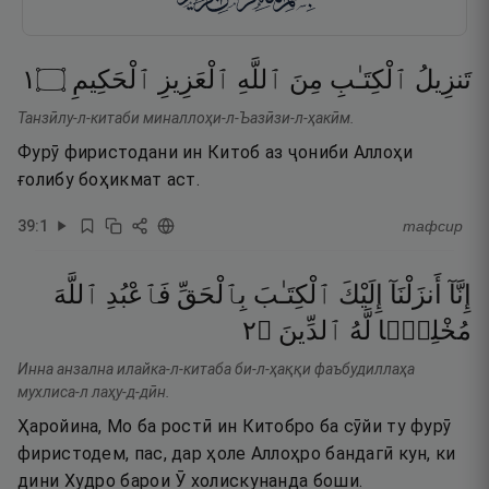
١
۝
ٱلْحَكِيمِ
ٱلْعَزِيزِ
ٱللَّهِ
مِنَ
ٱلْكِتَـٰبِ
تَنزِيلُ
Танзӣлу-л-китаби миналлоҳи-л-Ъазӣзи-л-ҳакӣм.
Фурӯ фиристодани ин Китоб аз ҷониби Аллоҳи
ғолибу боҳикмат аст.
39
:
1
тафсир
إِنَّآ
أَنزَلْنَآ
إِلَيْكَ
ٱلْكِتَـٰبَ
بِٱلْحَقِّ
فَٱعْبُدِ
ٱللَّهَ
٢
۝
ٱلدِّينَ
لَّهُ
مُخْلِصًۭا
Инна анзална илайка-л-китаба би-л-ҳаққи фаъбудиллаҳа
мухлиса-л лаҳу-д-дӣн.
Ҳаройина, Мо ба ростӣ ин Китобро ба сӯйи ту фурӯ
фиристодем, пас, дар ҳоле Аллоҳро бандагӣ кун, ки
дини Худро барои Ӯ холискунанда боши.