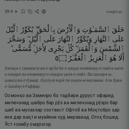
39
:
4
тафсир
خَلَقَ
ٱلسَّمَـٰوَٰتِ
وَٱلْأَرْضَ
بِٱلْحَقِّ ۖ
يُكَوِّرُ
ٱلَّيْلَ
عَلَى
ٱلنَّهَارِ
وَيُكَوِّرُ
ٱلنَّهَارَ
عَلَى
ٱلَّيْلِ ۖ
وَسَخَّرَ
ٱلشَّمْسَ
وَٱلْقَمَرَ ۖ
كُلٌّۭ
يَجْرِى
لِأَجَلٍۢ
مُّسَمًّى ۗ
٥
۝
ٱلْغَفَّـٰرُ
ٱلْعَزِيزُ
هُوَ
أَلَا
Халақа-с самавати ва-л-арЗа би-л-ҳаққи юкаввиру-л-лайла ъала-
н-наҳари ва юкаввиру-н-наҳара ъала-л-лайл. Ва саххара-ш-
шамса ва-л-Қамар. Куллу-й яҷрӣ ли аҷали-м мусамма. Ала Ҳува-
л-Ъазӣзу-л-Ғаффар.
Осмонҳо ва Заминро бо тадбири дуруст офарид
мепечонад шабро бар рӯз ва мепечонад рӯзро бар
шаб ва мусаххар сохтааст Офтоб ва Моҳтобро ҳар
яке дар вақти муайяни худ мераванд. Огоҳ бошед:
Ӯст ғолибу омурзгор.