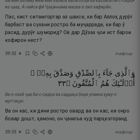
Фа ман азламу мим ман казаба ъалаллоҳи ва каззаба би-с-сидқи
из ҷааҳ. А-лайса фӣ Ҷаҳаннама масва-л лил кафирӣн.
Пас, кист ситамгортар аз шахсе, ки бар Аллоҳ дурӯғ
барбаст ва сухани ростро ба муҷарраде, ки бар ӯ
расид, дурӯғ шуморид? Оё дар Дӯзах ҷои ист барои
кофирон нест?
39
:
32
тафсир
وَٱلَّذِى
جَآءَ
بِٱلصِّدْقِ
وَصَدَّقَ
بِهِۦٓ ۙ
٣٣
۝
ٱلْمُتَّقُونَ
هُمُ
أُو۟لَـٰٓئِكَ
Ва-л-лазӣ ҷаа би-с-сидқи ва саддақа биҳи улаика ҳуму-л-
муттақун.
Ва он кас, ки дини ростро овард ва он кас, ки онро
бовар дошт, ҳамоно, он ҷамоъа худ парҳезгоранд.
39
:
33
тафсир