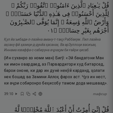
قُلْ
يَـٰعِبَادِ
ٱلَّذِينَ
ءَامَنُوا۟
ٱتَّقُوا۟
رَبَّكُمْ ۚ
لِلَّذِينَ
أَحْسَنُوا۟
فِى
هَـٰذِهِ
ٱلدُّنْيَا
حَسَنَةٌۭ ۗ
وَأَرْضُ
ٱللَّهِ
وَٰسِعَةٌ ۗ
إِنَّمَا
يُوَفَّى
ٱلصَّـٰبِرُونَ
١٠
۝
حِسَابٍۢ
بِغَيْرِ
أَجْرَهُم
Қул йа ъибади-л-лазӣна аману-т-тақу Раббакум. Лил лазӣна
аҳсану фӣ ҳазиҳи-д-дунйа ҳасанаҳ. Ва арЗуллоҳи васиъаҳ.
Иннама юваффа-с-сабируна аҷраҳум би ғайри ҳисаб.
(Ин суханро аз номи ман) Бигӯ: «Эй бандагони Ман
ки имон овардаед, аз Парвардигори худ битарсед,
барои ононе, ки дар ин дунё некӯӣ карданд, ҳолати
нек бошад ва Замини Аллоҳ фарох аст. Ҷуз ин нест,
ки аҷри собиронро беҳисобу тамом дода мешавад».
39
:
10
тафсир
قُلْ
إِنِّىٓ
أُمِرْتُ
أَنْ
أَعْبُدَ
ٱللَّهَ
مُخْلِصًۭا
لَّهُ