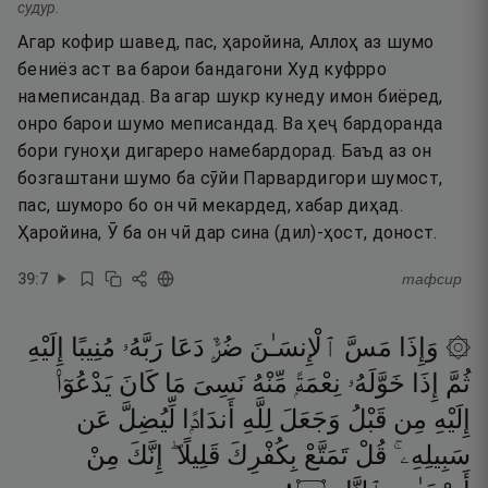
судур.
Агар кофир шавед, пас, ҳаройина, Аллоҳ аз шумо
бениёз аст ва барои бандагони Худ куфрро
намеписандад. Ва агар шукр кунеду имон биёред,
онро барои шумо меписандад. Ва ҳеҷ бардоранда
бори гуноҳи дигареро намебардорад. Баъд аз он
бозгаштани шумо ба сӯйи Парвардигори шумост,
пас, шуморо бо он чӣ мекардед, хабар диҳад.
Ҳаройина, Ӯ ба он чӣ дар сина (дил)-ҳост, доност.
39
:
7
тафсир
۞ وَإِذَا
مَسَّ
ٱلْإِنسَـٰنَ
ضُرٌّۭ
دَعَا
رَبَّهُۥ
مُنِيبًا
إِلَيْهِ
ثُمَّ
إِذَا
خَوَّلَهُۥ
نِعْمَةًۭ
مِّنْهُ
نَسِىَ
مَا
كَانَ
يَدْعُوٓا۟
إِلَيْهِ
مِن
قَبْلُ
وَجَعَلَ
لِلَّهِ
أَندَادًۭا
لِّيُضِلَّ
عَن
سَبِيلِهِۦ ۚ
قُلْ
تَمَتَّعْ
بِكُفْرِكَ
قَلِيلًا ۖ
إِنَّكَ
مِنْ