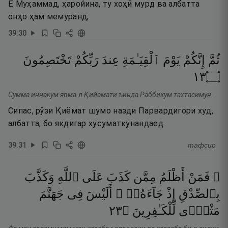
Ё Муҳаммад, ҳаройина, ту хоҳӣ мурд ва албатта
онҳо ҳам мемуранд,
39
:
30
ثُمَّ
إِنَّكُمْ
يَوْمَ
ٱلْقِيَـٰمَةِ
عِندَ
رَبِّكُمْ
تَخْتَصِمُونَ
٣١
۝
Сумма иннакум явма-л Қийамати ъинда Раббикум тахтасимун.
Сипас, рӯзи Қиёмат шумо назди Парвардигори худ,
албатта, бо якдигар хусуматкунандаед.
39
:
31
тафсир
۞ فَمَنْ
أَظْلَمُ
مِمَّن
كَذَبَ
عَلَى
ٱللَّهِ
وَكَذَّبَ
بِٱلصِّدْقِ
إِذْ
جَآءَهُۥٓ ۚ
أَلَيْسَ
فِى
جَهَنَّمَ
٣٢
۝
لِّلْكَـٰفِرِينَ
مَثْوًۭى