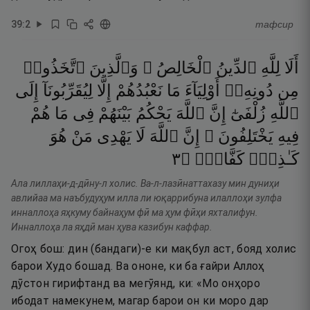
39
:
2
тафсир
أَلَا
لِلَّهِ
ٱلدِّينُ
ٱلْخَالِصُ ۚ
وَٱلَّذِينَ
ٱتَّخَذُوا۟
مِن
دُونِهِۦٓ
أَوْلِيَآءَ
مَا
نَعْبُدُهُمْ
إِلَّا
لِيُقَرِّبُونَآ
إِلَى
ٱللَّهِ
زُلْفَىٰٓ
إِنَّ
ٱللَّهَ
يَحْكُمُ
بَيْنَهُمْ
فِى
مَا
هُمْ
فِيهِ
يَخْتَلِفُونَ ۗ
إِنَّ
ٱللَّهَ
لَا
يَهْدِى
مَنْ
هُوَ
٣
۝
كَفَّارٌۭ
كَـٰذِبٌۭ
Ала лиллаҳи-д-дӣну-л холис. Ва-л-лазӣнаттахазу мин дуниҳи
авлийаа ма наъбудуҳум илла ли юқаррибуна илаллоҳи зулфа
инналлоҳа яҳкуму байнаҳум фӣ ма ҳум фӣҳи яхталифун.
Инналлоҳа ла яҳдӣ ман ҳува казибун каффар.
Огоҳ бош: дин (бандаги)-е ки мақбул аст, бояд холис
барои Худо бошад. Ва ононе, ки ба ғайри Аллоҳ
дӯстон гирифтанд ва мегӯянд, ки: «Мо онҳоро
ибодат намекунем, магар барои он ки моро дар