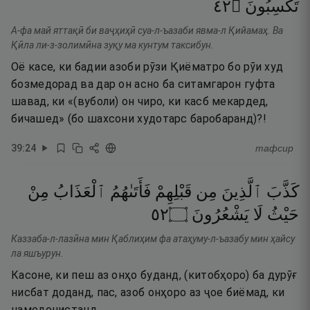
٢٤
۝
تَكْسِبُونَ
А-фа май яттақӣ би ваҷҳиҳӣ суа-л-ъазаби явма-л Қийамаҳ. Ва
Қӣла ли-з-золимӣна зуқу ма кунтум таксибун.
Оё касе, ки бадии азоби рӯзи Қиёматро бо рӯи худ
бозмедорад ва дар он асно ба ситамгарон гуфта
шавад, ки «(вуболи) он чиро, ки касб мекардед,
бичашед» (бо шахсони худотарс баробаранд)?!
39
:
24
тафсир
كَذَّبَ
ٱلَّذِينَ
مِن
قَبْلِهِمْ
فَأَتَىٰهُمُ
ٱلْعَذَابُ
مِنْ
٢٥
۝
يَشْعُرُونَ
لَا
حَيْثُ
Каззаба-л-лазӣна мин Қаблиҳим фа атаҳуму-л-ъазабу мин ҳайсу
ла яшъурун.
Касоне, ки пеш аз онҳо буданд, (китобҳоро) ба дурӯғ
нисбат доданд, пас, азоб онҳоро аз ҷое биёмад, ки
намедонистанд.