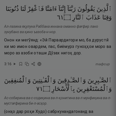
ٱلَّذِينَ
يَقُولُونَ
رَبَّنَآ
إِنَّنَآ
ءَامَنَّا
فَٱغْفِرْ
لَنَا
ذُنُوبَنَا
١٦
۝
ٱلنَّارِ
عَذَابَ
وَقِنَا
Ал-лазина яқулуна Раббана иннана оманно фағфир лано
зунубано ва қино ъазоба-н-нор.
Онон ки мегӯянд: «Эй Парвардигори мо, ба дурустӣ
ки мо имон овардем, пас, биёмурз гуноҳҳои моро ва
моро аз азоби оташи Дӯзах нигоҳ дор.
3
:
16
тафсир
ٱلصَّـٰبِرِينَ
وَٱلصَّـٰدِقِينَ
وَٱلْقَـٰنِتِينَ
وَٱلْمُنفِقِينَ
١٧
۝
بِٱلْأَسْحَارِ
وَٱلْمُسْتَغْفِرِينَ
Ас-собирина ва-с-содиқина ва-л-қонитина ва-л мунфиқина ва-л-
мустағфирина би-л-асҳор.
(онҳо дар роҳи Худо) сабркунандагонанд ва