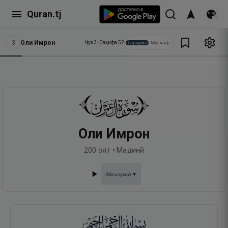
Quran.tj
3
Оли Имрон
Тарҷума
Мусҳаф
Ҷуз
3
•
Саҳифа
52
Оли Имрон
200
оят •
Мадинӣ
Маълумот
▼
ℹ️