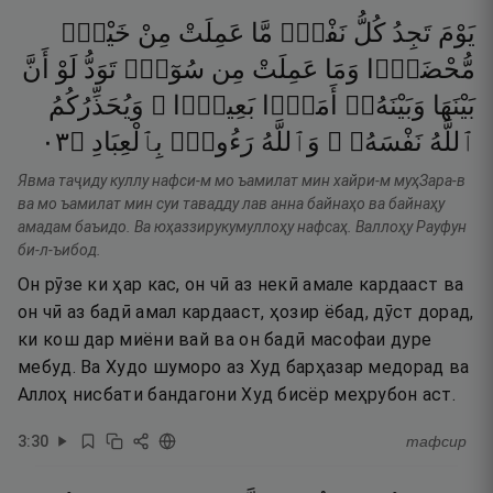
يَوْمَ
تَجِدُ
كُلُّ
نَفْسٍۢ
مَّا
عَمِلَتْ
مِنْ
خَيْرٍۢ
مُّحْضَرًۭا
وَمَا
عَمِلَتْ
مِن
سُوٓءٍۢ
تَوَدُّ
لَوْ
أَنَّ
بَيْنَهَا
وَبَيْنَهُۥٓ
أَمَدًۢا
بَعِيدًۭا ۗ
وَيُحَذِّرُكُمُ
٣٠
۝
بِٱلْعِبَادِ
رَءُوفٌۢ
وَٱللَّهُ
نَفْسَهُۥ ۗ
ٱللَّهُ
Явма таҷиду куллу нафси-м мо ъамилат мин хайри-м муҳЗара-в
ва мо ъамилат мин суи тавадду лав анна байнаҳо ва байнаҳу
амадам баъидо. Ва юҳаззирукумуллоҳу нафсаҳ. Валлоҳу Рауфун
би-л-ъибод.
Он рӯзе ки ҳар кас, он чӣ аз некӣ амале кардааст ва
он чӣ аз бадӣ амал кардааст, ҳозир ёбад, дӯст дорад,
ки кош дар миёни вай ва он бадӣ масофаи дуре
мебуд. Ва Худо шуморо аз Худ барҳазар медорад ва
Аллоҳ нисбати бандагони Худ бисёр меҳрубон аст.
3
:
30
тафсир