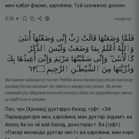
ман қабул фармо, ҳаройина, Туӣ шунавою донои».
3
:
35
тафсир
فَلَمَّا
وَضَعَتْهَا
قَالَتْ
رَبِّ
إِنِّى
وَضَعْتُهَآ
أُنثَىٰ
وَٱللَّهُ
أَعْلَمُ
بِمَا
وَضَعَتْ
وَلَيْسَ
ٱلذَّكَرُ
كَٱلْأُنثَىٰ ۖ
وَإِنِّى
سَمَّيْتُهَا
مَرْيَمَ
وَإِنِّىٓ
أُعِيذُهَا
بِكَ
٣٦
۝
ٱلرَّجِيمِ
ٱلشَّيْطَـٰنِ
مِنَ
وَذُرِّيَّتَهَا
Фа ламмо вазаъатҳо қолат Рабби инни вазаътуҳа унсао валлоҳу
аъламу би мо вазаъат ва лайса-з-закару кал унсао. Ва инни
саммайтуҳо Маряма ва иннӣ уъизуҳо бика ва зуррийятаҳо мина-
ш-шайтони-р-раҷим.
Пас, чун (Ҳаннаҳ) духтарро бизод, гуфт: «Эй
Парвардигори ман, ҳаройина, ман духтар зодам!» ва
Аллоҳ ба он чӣ вай бизод, донотараст. Ва (гуфт):
«Писар монанди духтар нест» ва ҳаройина, ман онро