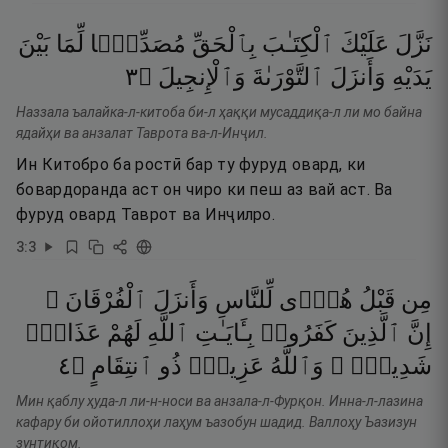
نَزَّلَ
عَلَيْكَ
ٱلْكِتَـٰبَ
بِٱلْحَقِّ
مُصَدِّقًۭا
لِّمَا
بَيْنَ
٣
۝
وَٱلْإِنجِيلَ
ٱلتَّوْرَىٰةَ
وَأَنزَلَ
يَدَيْهِ
Наззала ъалайка-л-китоба би-л ҳаққи мусаддиқа-л ли мо байна
ядайҳи ва анзалат Таврота ва-л-Инҷил.
Ин Китобро ба ростӣ бар ту фуруд овард, ки
бовардоранда аст он чиро ки пеш аз вай аст. Ва
фуруд овард Таврот ва Инҷилро.
3
:
3
مِن
قَبْلُ
هُدًۭى
لِّلنَّاسِ
وَأَنزَلَ
ٱلْفُرْقَانَ ۗ
إِنَّ
ٱلَّذِينَ
كَفَرُوا۟
بِـَٔايَـٰتِ
ٱللَّهِ
لَهُمْ
عَذَابٌۭ
٤
۝
ٱنتِقَامٍ
ذُو
عَزِيزٌۭ
وَٱللَّهُ
شَدِيدٌۭ ۗ
Мин қаблу ҳуда-л ли-н-носи ва анзала-л-Фурқон. Инна-л-лазина
кафару би ойотиллоҳи лаҳум ъазобун шадид. Валлоҳу Ъазизун
зунтиқом.