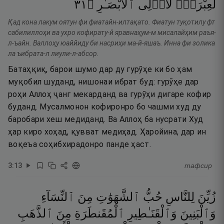
١٣
۝
ٱلْأَبْصَـٰرِ
لِّأُو۟لِى
لَعِبْرَةًۭ
Қад кона лакум оятун фи фиатайн-илтақато. Фиатун туқотилу фт
сабилиллоҳи ва ухро кофирату-й яравнаҳум-м мисалайҳим раъя-
л-ъайн. Валлоҳу юаййиду би насриҳи ма-й-яшаъ. Инна фи золика
ла ъибрата-л лиули-л-абсор.
Батаҳқиқ, барои шумо дар ду гурӯҳе ки бо ҳам
муқобил шуданд, нишонаи ибрат буд: гурӯҳе дар
роҳи Аллоҳ ҷанг мекарданд ва гурӯҳи дигаре кофир
буданд. Мусалмонон кофиронро бо чашми худ ду
баробари хеш медиданд. Ва Аллоҳ ба нусрати Худ
ҳар киро хоҳад, қувват медиҳад. Ҳаройина, дар ин
воқеъа соҳибхирадонро панде ҳаст.
3
:
13
тафсир
زُيِّنَ
لِلنَّاسِ
حُبُّ
ٱلشَّهَوَٰتِ
مِنَ
ٱلنِّسَآءِ
وَٱلْبَنِينَ
وَٱلْقَنَـٰطِيرِ
ٱلْمُقَنطَرَةِ
مِنَ
ٱلذَّهَبِ