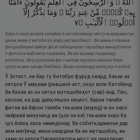
ٱللَّهُ ۗ
وَٱلرَّٰسِخُونَ
فِى
ٱلْعِلْمِ
يَقُولُونَ
ءَامَنَّا
بِهِۦ
كُلٌّۭ
مِّنْ
عِندِ
رَبِّنَا ۗ
وَمَا
يَذَّكَّرُ
إِلَّآ
٧
۝
ٱلْأَلْبَـٰبِ
أُو۟لُوا۟
Ҳува-л-лазӣ анзала ъалайка-л китоба минҳу ойоту-м муҳкамотун
ҳунна умму-л китоби ва ухару муташобиҳот. Фа амма-л-лазина
фи қулубиҳим зайғун фа яттабиъуна мо ташобаҳа минҳубтиғоа-
л-фитнати вабтиғоа таъвилиҳ. Ва мо яъламу таъвилаҳу
иллаллоҳ. Ва-р-росихуна фи-л ъилми яқулуна оманно биҳи
куллу-м мин ъинди Раббино. Ва мо яззаккару илла улу-л-албоб.
Ӯ Зотест, ки бар ту Китобро фуруд овард, баъзе аз
оятҳои Ӯ маҳкам (равшан)-аст, онҳо асли Китобанд.
Ва баъзе аз он оятҳо муташобеҳот (сир)-анд. Пас,
касоне, ки дар дилҳояшон каҷист, барои талаби
фитна ва барои талаби таъвили (мурод)-и он онро
пайравӣ мекунанд ва (ҳол он ки) таъвили онро ба
ҷуз Аллоҳ касе намедонад. Ва собитқадамони дар
илм мегӯянд: имон овардем ба ин муташобеҳ, ин
ҳама аз назди Парвардигори мост ва пандпазир