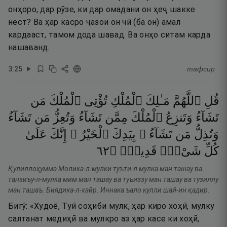
онҳоро, дар рӯзе, ки дар омадани он ҳеҷ шакке
нест? Ва ҳар касро ҷазои он чӣ (ба он) амал
кардааст, тамом дода шавад. Ва онҳо ситам карда
нашаванд.
3
:
25
тафсир
قُلِ
ٱللَّهُمَّ
مَـٰلِكَ
ٱلْمُلْكِ
تُؤْتِى
ٱلْمُلْكَ
مَن
تَشَآءُ
وَتَنزِعُ
ٱلْمُلْكَ
مِمَّن
تَشَآءُ
وَتُعِزُّ
مَن
تَشَآءُ
وَتُذِلُّ
مَن
تَشَآءُ ۖ
بِيَدِكَ
ٱلْخَيْرُ ۖ
إِنَّكَ
عَلَىٰ
٢٦
۝
قَدِيرٌۭ
شَىْءٍۢ
كُلِّ
Қулиллоҳумма Молика-л-мулки туъти-л мулка ман ташау ва
танзиъу-л-мулка мим ман ташау ва туъиззу ман ташау ва тузиллу
ман ташаъ. Биядика-л-хайр. Иннака ъало кулли шай-ин қадир.
Бигӯ: «Худоё, Туӣ соҳиби мулк, ҳар киро хоҳӣ, мулку
салтанат медиҳӣ ва мулкро аз ҳар касе ки хоҳӣ,