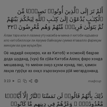
أَلَمْ
تَرَ
إِلَى
ٱلَّذِينَ
أُوتُوا۟
نَصِيبًۭا
مِّنَ
ٱلْكِتَـٰبِ
يُدْعَوْنَ
إِلَىٰ
كِتَـٰبِ
ٱللَّهِ
لِيَحْكُمَ
بَيْنَهُمْ
٢٣
۝
مُّعْرِضُونَ
وَهُم
مِّنْهُمْ
فَرِيقٌۭ
يَتَوَلَّىٰ
ثُمَّ
Алам тара ила-л-лазина уту насиба-м мина-л китоби юдъавна
ило китобиллоҳи ли яҳкума байнаҳум сумма ятавалло фариқум
минҳум ва ҳум муъриЗун.
Оё надидӣ онҳоеро, ки аз Китоб(-и осмонӣ) баҳрае
дода шуданд, (чун) ба сӯйи Китоби Аллоҳ фаро хонда
мешаванд, то миёни онҳо ҳукм кунад, пас, ҳамон
лаҳза гурӯҳе аз онҳо эърозкунон рӯй мегардонанд.
3
:
23
тафсир
ذَٰلِكَ
بِأَنَّهُمْ
قَالُوا۟
لَن
تَمَسَّنَا
ٱلنَّارُ
إِلَّآ
أَيَّامًۭا
مَّعْدُودَٰتٍۢ ۖ
وَغَرَّهُمْ
فِى
دِينِهِم
مَّا
كَانُوا۟