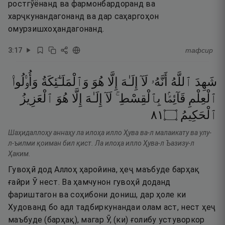
ростгӯёнанд ва фармонбардоранд ва
харҷкунандагонанд ва дар саҳаргоҳон
омурзишхоҳандагонанд.
3
:
17
тафсир
شَهِدَ
ٱللَّهُ
أَنَّهُۥ
لَآ
إِلَـٰهَ
إِلَّا
هُوَ
وَٱلْمَلَـٰٓئِكَةُ
وَأُو۟لُوا۟
ٱلْعِلْمِ
قَآئِمًۢا
بِٱلْقِسْطِ ۚ
لَآ
إِلَـٰهَ
إِلَّا
هُوَ
ٱلْعَزِيزُ
١٨
۝
ٱلْحَكِيمُ
Шаҳидаллоҳу аннаҳу ла илоҳа илло Ҳува ва-л малаикату ва улу-
л-ъилми қоиман бил қист. Ла илоҳа илло Ҳува-л Ъазизу-л
Ҳаким.
Гувоҳӣ дод Аллоҳ ҳаройина, ҳеҷ маъбуде барҳақ
ғайри Ӯ нест. Ва ҳамчунон гувоҳӣ доданд
фариштагон ва соҳибони дониш, дар ҳоле ки
Худованд бо адл тадбиркунандаи олам аст, нест ҳеҷ
маъбуде (барҳақ), магар Ӯ, (ки) ғолибу устуворкор