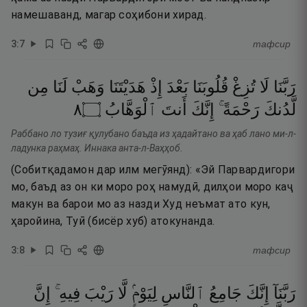
намешаванд, магар соҳибони хирад.
3
:
7
тафсир
رَبَّنَا
لَا
تُزِغْ
قُلُوبَنَا
بَعْدَ
إِذْ
هَدَيْتَنَا
وَهَبْ
لَنَا
مِن
٨
۝
ٱلْوَهَّابُ
أَنتَ
إِنَّكَ
رَحْمَةً ۚ
لَّدُنكَ
Раббано ло тузиғ қулубано баъда из ҳадайтано ва ҳаб лано ми-л-
ладунка раҳмаҳ. Иннака анта-л-Ваҳҳоб.
(Собитқадамон дар илм мегӯянд): «Эй Парвардигори
мо, баъд аз он ки моро роҳ намудӣ, дилҳои моро каҷ
макун ва барои мо аз назди Худ неъмат ато кун,
ҳаройина, Туӣ (бисёр хуб) атокунанда.
3
:
8
тафсир
رَبَّنَآ
إِنَّكَ
جَامِعُ
ٱلنَّاسِ
لِيَوْمٍۢ
لَّا
رَيْبَ
فِيهِ ۚ
إِنَّ