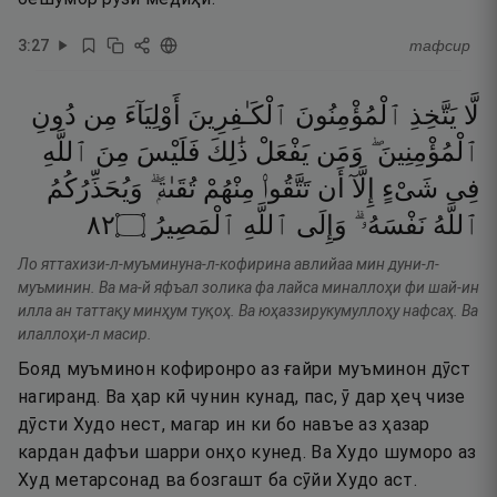
3
:
27
тафсир
لَّا
يَتَّخِذِ
ٱلْمُؤْمِنُونَ
ٱلْكَـٰفِرِينَ
أَوْلِيَآءَ
مِن
دُونِ
ٱلْمُؤْمِنِينَ ۖ
وَمَن
يَفْعَلْ
ذَٰلِكَ
فَلَيْسَ
مِنَ
ٱللَّهِ
فِى
شَىْءٍ
إِلَّآ
أَن
تَتَّقُوا۟
مِنْهُمْ
تُقَىٰةًۭ ۗ
وَيُحَذِّرُكُمُ
٢٨
۝
ٱلْمَصِيرُ
ٱللَّهِ
وَإِلَى
نَفْسَهُۥ ۗ
ٱللَّهُ
Ло яттахизи-л-муъминуна-л-кофирина авлийаа мин дуни-л-
муъминин. Ва ма-й яфъал золика фа лайса миналлоҳи фи шай-ин
илла ан таттақу минҳум туқоҳ. Ва юҳаззирукумуллоҳу нафсаҳ. Ва
илаллоҳи-л масир.
Бояд муъминон кофиронро аз ғайри муъминон дӯст
нагиранд. Ва ҳар кӣ чунин кунад, пас, ӯ дар ҳеҷ чизе
дӯсти Худо нест, магар ин ки бо навъе аз ҳазар
кардан дафъи шарри онҳо кунед. Ва Худо шуморо аз
Худ метарсонад ва бозгашт ба сӯйи Худо аст.