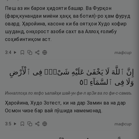
Пеш аз ин барои ҳидояти башар. Ва Фурқон
(фарқкунандаи миёни ҳаққ ва ботил)-ро ҳам фуруд
овард. Ҳаройина, касоне ки ба оятҳои Худо кофир
шуданд, онҳорост азоби сахт ва Аллоҳ ғолибу
соҳибинтиқом аст.
3
:
4
тафсир
إِنَّ
ٱللَّهَ
لَا
يَخْفَىٰ
عَلَيْهِ
شَىْءٌۭ
فِى
ٱلْأَرْضِ
٥
۝
ٱلسَّمَآءِ
فِى
وَلَا
Инналлоҳа ло яхфо ъалайҳи шай-ун фи-л арЗи ва ло фи-с-самаъ.
Ҳаройина, Худо Зотест, ки на дар Замин ва на дар
Осмон чизе бар вай пӯшида намемонад.
3
:
5
тафсир