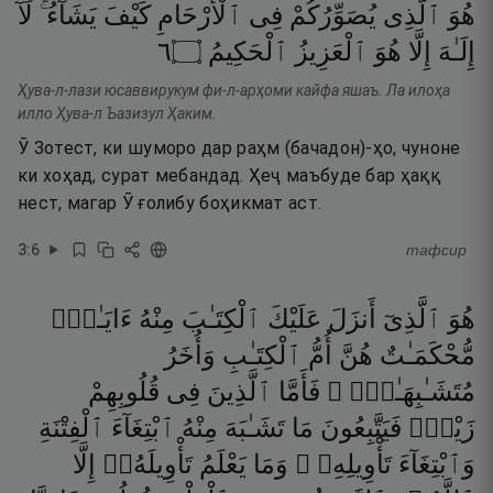
هُوَ
ٱلَّذِى
يُصَوِّرُكُمْ
فِى
ٱلْأَرْحَامِ
كَيْفَ
يَشَآءُ ۚ
لَآ
٦
۝
ٱلْحَكِيمُ
ٱلْعَزِيزُ
هُوَ
إِلَّا
إِلَـٰهَ
Ҳува-л-лази юсаввирукум фи-л-арҳоми кайфа яшаъ. Ла илоҳа
илло Ҳува-л Ъазизул Ҳаким.
Ӯ Зотест, ки шуморо дар раҳм (бачадон)-ҳо, чуноне
ки хоҳад, сурат мебандад. Ҳеҷ маъбуде бар ҳаққ
нест, магар Ӯ ғолибу боҳикмат аст.
3
:
6
тафсир
هُوَ
ٱلَّذِىٓ
أَنزَلَ
عَلَيْكَ
ٱلْكِتَـٰبَ
مِنْهُ
ءَايَـٰتٌۭ
مُّحْكَمَـٰتٌ
هُنَّ
أُمُّ
ٱلْكِتَـٰبِ
وَأُخَرُ
مُتَشَـٰبِهَـٰتٌۭ ۖ
فَأَمَّا
ٱلَّذِينَ
فِى
قُلُوبِهِمْ
زَيْغٌۭ
فَيَتَّبِعُونَ
مَا
تَشَـٰبَهَ
مِنْهُ
ٱبْتِغَآءَ
ٱلْفِتْنَةِ
وَٱبْتِغَآءَ
تَأْوِيلِهِۦ ۗ
وَمَا
يَعْلَمُ
تَأْوِيلَهُۥٓ
إِلَّا