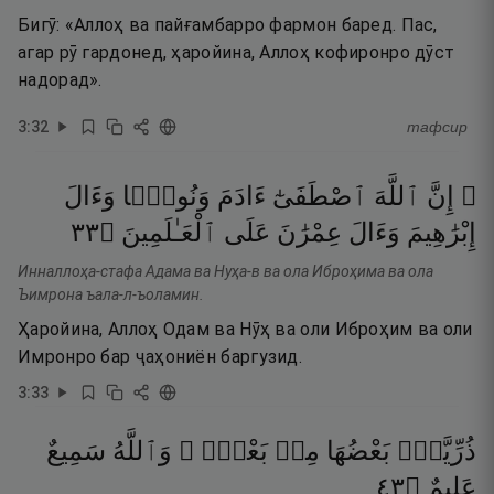
Бигӯ: «Аллоҳ ва пайғамбарро фармон баред. Пас,
агар рӯ гардонед, ҳаройина, Аллоҳ кофиронро дӯст
надорад».
3
:
32
тафсир
۞ إِنَّ
ٱللَّهَ
ٱصْطَفَىٰٓ
ءَادَمَ
وَنُوحًۭا
وَءَالَ
٣٣
۝
ٱلْعَـٰلَمِينَ
عَلَى
عِمْرَٰنَ
وَءَالَ
إِبْرَٰهِيمَ
Инналлоҳа-стафа Адама ва Нуҳа-в ва ола Иброҳима ва ола
Ъимрона ъала-л-ъоламин.
Ҳаройина, Аллоҳ Одам ва Нӯҳ ва оли Иброҳим ва оли
Имронро бар ҷаҳониён баргузид.
3
:
33
ذُرِّيَّةًۢ
بَعْضُهَا
مِنۢ
بَعْضٍۢ ۗ
وَٱللَّهُ
سَمِيعٌ
٣٤
۝
عَلِيمٌ