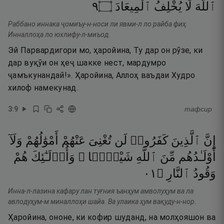
٩
۝
ٱلْمِيعَادَ
يُخْلِفُ
لَا
ٱللَّهَ
Раббано иннака ҷомиъу-н-носи ли явми-л ло райба фиҳ.
Инналлоҳа ло юхлифу-л-миъод.
Эй Парвардигори мо, ҳаройина, Ту дар он рӯзе, ки
дар вуқӯи он ҳеҷ шакке нест, мардумро
ҷамъкунандаӣ!». Ҳаройина, Аллоҳ ваъдаи Худро
хилоф намекунад.
3
:
9
тафсир
إِنَّ
ٱلَّذِينَ
كَفَرُوا۟
لَن
تُغْنِىَ
عَنْهُمْ
أَمْوَٰلُهُمْ
وَلَآ
أَوْلَـٰدُهُم
مِّنَ
ٱللَّهِ
شَيْـًۭٔا ۖ
وَأُو۟لَـٰٓئِكَ
هُمْ
١٠
۝
ٱلنَّارِ
وَقُودُ
Инна-л-лазина кафару лан туғния ъанҳум амволуҳум ва ла
авлодуҳум-м миналлоҳи шайа. Ва улаика ҳум вақуду-н-нор.
Ҳаройина, ононе, ки кофир шуданд, на молҳояшон ва