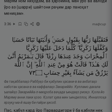
Марям ном ниҳодам, ва ҳаройина, ман ӯро ва авлоди
ӯро аз (шарри) шайтони раҷим дар паноҳат
мениҳам».
3
:
36
тафсир
فَتَقَبَّلَهَا
رَبُّهَا
بِقَبُولٍ
حَسَنٍۢ
وَأَنۢبَتَهَا
نَبَاتًا
حَسَنًۭا
وَكَفَّلَهَا
زَكَرِيَّا ۖ
كُلَّمَا
دَخَلَ
عَلَيْهَا
زَكَرِيَّا
ٱلْمِحْرَابَ
وَجَدَ
عِندَهَا
رِزْقًۭا ۖ
قَالَ
يَـٰمَرْيَمُ
أَنَّىٰ
لَكِ
هَـٰذَا ۖ
قَالَتْ
هُوَ
مِنْ
عِندِ
ٱللَّهِ ۖ
إِنَّ
ٱللَّهَ
٣٧
۝
حِسَابٍ
بِغَيْرِ
يَشَآءُ
مَن
يَرْزُقُ
Фа тақаббалаҳо Раббуҳо би қабулин ҳасани-в ва анбатаҳо
наботан ҳасана-в ва каффалаҳо Закариййо. Кулламо дахала
ъалайҳо Закариййа-л-миҳроба ваҷада ъиндаҳо ризқо. Қола йо
Маряму анни лаки ҳозо. Қолат ҳува мин ъиндиллоҳ. Инналлоҳа
ярзуқу ма-й яшау би ғайри ҳисоб.
Пас, қабул кард ӯро Парвардигори ӯ ба қабули нек