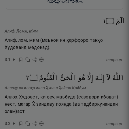
١
۝
الٓمٓ
Алиф, Ломм, Мим.
Алиф, лом, мим (маънои ин ҳарфҳоро танҳо
Худованд медонад).
3
:
1
тафсир
٢
۝
ٱلْقَيُّومُ
ٱلْحَىُّ
هُوَ
إِلَّا
إِلَـٰهَ
لَآ
ٱللَّهُ
Аллоҳу ла илоҳа илло Ҳува-л Ҳайюл Қаййум.
Аллоҳ Худоест, ки ҳеҷ маъбуде (сазовори ибодат)
нест, магар Ӯ, зиндаву поянда (ва тадбиркунандаи
олам)аст.
3
:
2
тафсир