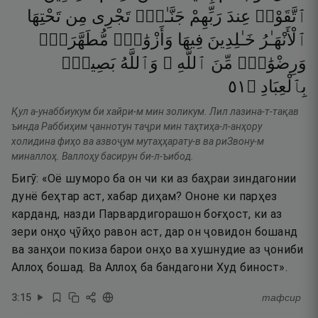
ٱتَّقَوْا۟
عِندَ
رَبِّهِمْ
جَنَّـٰتٌۭ
تَجْرِى
مِن
تَحْتِهَا
ٱلْأَنْهَـٰرُ
خَـٰلِدِينَ
فِيهَا
وَأَزْوَٰجٌۭ
مُّطَهَّرَةٌۭ
وَرِضْوَٰنٌۭ
مِّنَ
ٱللَّهِ ۗ
وَٱللَّهُ
بَصِيرٌۢ
١٥
۝
بِٱلْعِبَادِ
Қул а-унаббиукум би хайри-м мин золикум. Лил лазина-т-тақав
ъинда Раббиҳим ҷаннотун таҷри мин таҳтиҳа-л-анҳору
холидина фиҳо ва азвоҷум мутаҳҳарату-в ва риЗвону-м
миналлоҳ. Валлоҳу басирун би-л-ъибод.
Бигӯ: «Оё шуморо ба он чи ки аз баҳраи зиндагонии
дунё беҳтар аст, хабар диҳам? Ононе ки парҳез
карданд, назди Парвардигорашон боғҳост, ки аз
зери онҳо ҷӯйҳо равон аст, дар он ҷовидон бошанд
ва занҳои покиза барои онҳо ва хушнудие аз ҷониби
Аллоҳ бошад. Ва Аллоҳ ба бандагони Худ биност».
3
:
15
тафсир