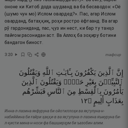
ононе ки Китоб дода шудаанд ва ба бесаводон: «Оё
(шумо чун мо) Ислом овардед?». Пас, агар Ислом
оварданд, батаҳқиқ, роҳи ростро ёфтаанд. Ва агар
рӯ гардониданд, пас, ҷуз ин нест, ки бар ту танҳо
пайғом расонидан аст. Ва Аллоҳ ба зоҳиру ботини
бандагон биност.
3
:
20
тафсир
إِنَّ
ٱلَّذِينَ
يَكْفُرُونَ
بِـَٔايَـٰتِ
ٱللَّهِ
وَيَقْتُلُونَ
ٱلنَّبِيِّـۧنَ
بِغَيْرِ
حَقٍّۢ
وَيَقْتُلُونَ
ٱلَّذِينَ
يَأْمُرُونَ
بِٱلْقِسْطِ
مِنَ
ٱلنَّاسِ
فَبَشِّرْهُم
٢١
۝
أَلِيمٍ
بِعَذَابٍ
Инна-л-лазина якфуруна би ойотиллоҳи ва яқтулуна-н-
набиййина би ғайри ҳаққи-в ва яқтулуна-л-лазина яъмуруна би-
л-қисти мина-н-носи фа башширҳум би ъазобин алим.