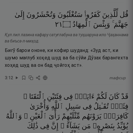
قُل
لِّلَّذِينَ
كَفَرُوا۟
سَتُغْلَبُونَ
وَتُحْشَرُونَ
إِلَىٰ
١٢
۝
ٱلْمِهَادُ
وَبِئْسَ
جَهَنَّمَ ۚ
Қул лил лазина кафару сатуғлабуна ва туҳшаруна ило Ҷаҳаннама
ва биъса-л-миҳод.
Бигӯ барои ононе, ки кофир шуданд: «Зуд аст, ки
шумо мағлуб хоҳед шуд ва ба сӯйи Дӯзах барангехта
хоҳед шуд ва он бад ҷойгоҳ аст».
3
:
12
тафсир
قَدْ
كَانَ
لَكُمْ
ءَايَةٌۭ
فِى
فِئَتَيْنِ
ٱلْتَقَتَا ۖ
فِئَةٌۭ
تُقَـٰتِلُ
فِى
سَبِيلِ
ٱللَّهِ
وَأُخْرَىٰ
كَافِرَةٌۭ
يَرَوْنَهُم
مِّثْلَيْهِمْ
رَأْىَ
ٱلْعَيْنِ ۚ
وَٱللَّهُ
يُؤَيِّدُ
بِنَصْرِهِۦ
مَن
يَشَآءُ ۗ
إِنَّ
فِى
ذَٰلِكَ