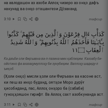
на авлодашон аз азоби Аллоҳ чизеро аз онҳо дафъ
накунад ва онҳо оташангези Дӯзаханд.
3
:
10
тафсир
كَدَأْبِ
ءَالِ
فِرْعَوْنَ
وَٱلَّذِينَ
مِن
قَبْلِهِمْ ۚ
كَذَّبُوا۟
بِـَٔايَـٰتِنَا
فَأَخَذَهُمُ
ٱللَّهُ
بِذُنُوبِهِمْ ۗ
وَٱللَّهُ
شَدِيدُ
١١
۝
ٱلْعِقَابِ
Ка даъби оли Фиръавна ва-л-лазина мин қаблиҳим. Каззабу би-
ойотино фа ахазаҳумуллоҳу би зунубиҳим. Валлоҳу шадиду-л
ъиқоб.
(Ҳоли онҳо) мисли ҳоли оли Фиръавн ва касоне аст,
ки пеш аз инҳо буданд, оятҳои Моро дурӯғ
ҳисобиданд, пас, Аллоҳ онҳоро ба (сабаби)
гуноҳҳояшон гирифт. Ва Аллоҳ сахт азобкунанда аст.
3
:
11
тафсир