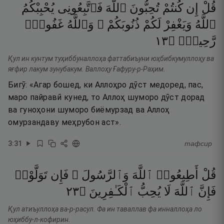
قُلْ
إِن
كُنتُمْ
تُحِبُّونَ
ٱللَّهَ
فَٱتَّبِعُونِى
يُحْبِبْكُمُ
ٱللَّهُ
وَيَغْفِرْ
لَكُمْ
ذُنُوبَكُمْ ۗ
وَٱللَّهُ
غَفُورٌۭ
٣١
۝
رَّحِيمٌۭ
Қул ин кунтум туҳиббуналлоҳа фаттабиъуни юҳбибкумуллоҳу ва
яғфир лакум зунубакум. Валлоҳу Ғафуру-р-Раҳим.
Бигӯ: «Агар бошед, ки Аллоҳро дӯст медоред, пас,
маро пайравӣ кунед, то Аллоҳ шуморо дӯст дорад
ва гуноҳони шуморо биёмурзад ва Аллоҳ
омурзандаву меҳрубон аст».
3
:
31
тафсир
قُلْ
أَطِيعُوا۟
ٱللَّهَ
وَٱلرَّسُولَ ۖ
فَإِن
تَوَلَّوْا۟
٣٢
۝
ٱلْكَـٰفِرِينَ
يُحِبُّ
لَا
ٱللَّهَ
فَإِنَّ
Қул атиъуллоҳа ва-р-расул. Фа ин таваллав фа инналлоҳа ло
юҳиббу-л-кофирин.