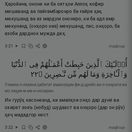
Ҳаройина, ононе ки ба оятҳои Аллоҳ кофир
мешаванд ва пайғамбаронро ба ғайри ҳақ
мекушанд ва аз мардум ононеро, ки ба адл амр
мекунанд, (онҳоро низ) мекушанд, пас, онҳоро, ба
азоби дарднок мужда деҳ.
3
:
21
тафсир
أُو۟لَـٰٓئِكَ
ٱلَّذِينَ
حَبِطَتْ
أَعْمَـٰلُهُمْ
فِى
ٱلدُّنْيَا
٢٢
۝
نَّـٰصِرِينَ
مِّن
لَهُم
وَمَا
وَٱلْـَٔاخِرَةِ
Улаика-л-лазина ҳабитат аъмолуҳум фи-д-дунйо ва-л-охирати ва
мо лаҳум-м ми-н-носирин.
Ин гурӯҳ касонеанд, ки амалҳои онҳо дар дунё ва
охират зоеъ (нобуд) шудааст ва онҳоро (дар он рӯз)
ҳеҷ мададгор нест.
3
:
22
тафсир