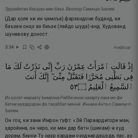
Зуррийятан баъзуҳо мин баъз. Валлоҳу Самиъун Ъалим.
(Дар ҳоле ки ин ҷамоъа) фарзандоне буданд, ки
баъзеи онҳо аз баъзе (пайдо шуда)-анд. Худованд
шунавову доност.
3
:
34
тафсир
إِذْ
قَالَتِ
ٱمْرَأَتُ
عِمْرَٰنَ
رَبِّ
إِنِّى
نَذَرْتُ
لَكَ
مَا
فِى
بَطْنِى
مُحَرَّرًۭا
فَتَقَبَّلْ
مِنِّىٓ ۖ
إِنَّكَ
أَنتَ
٣٥
۝
ٱلْعَلِيمُ
ٱلسَّمِيعُ
Из қолат-имраату Ъимрона Рабби инни назарту лака мо фи
батни муҳарраран фа тақаббал миннӣ. Иннака Анта-с-Самиъу-л-
Ъалим.
Он гоҳ, ки зани Имрон гуфт: «Эй Парвардигори ман,
ҳаройина, он чиро, ки ман дар батн (шикам)-и худ
дорам, барои Ту назр кардам озодкардашуда, пас, аз