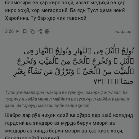
бозмегирӣ ва ҳар киро хоҳӣ, иззат медиҳӣ ва ҳар
киро хоҳӣ, хор мегардонӣ. Ба яди Туст ҳама некӣ.
Ҳаройина, Ту бар ҳар чиз тавоноӣ.
3
:
26
тафсир
تُولِجُ
ٱلَّيْلَ
فِى
ٱلنَّهَارِ
وَتُولِجُ
ٱلنَّهَارَ
فِى
ٱلَّيْلِ ۖ
وَتُخْرِجُ
ٱلْحَىَّ
مِنَ
ٱلْمَيِّتِ
وَتُخْرِجُ
ٱلْمَيِّتَ
مِنَ
ٱلْحَىِّ ۖ
وَتَرْزُقُ
مَن
تَشَآءُ
بِغَيْرِ
٢٧
۝
حِسَابٍۢ
Тулиҷу-л-лайла фи-н-наҳори ва тулиҷу-н наҳора фи-л-лайл. Ва
тухриҷу-л-ҳаййа мина-л маййити ва тухриҷу-л-маййита мина-л-
ҳайй. Ва тарзуқу ман ташау би ғайри ҳисоб.
Шабро дар рӯз ниҳон созӣ ва рӯзро дар шаб нопадид
гардонӣ ва зиндаро аз мурда берун меорӣ ва
мурдаро аз зинда берун меорӣ ва ҳар киро хоҳӣ,
бешумор рӯзӣ медиҳӣ.