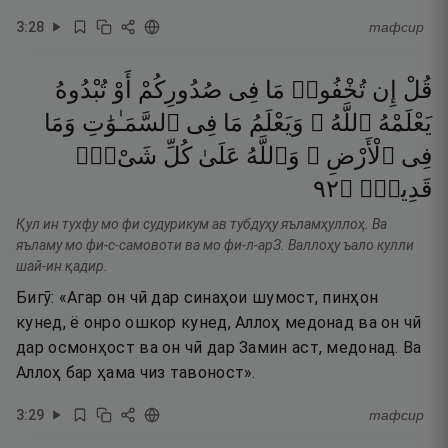
3
:
28
тафсир
قُلْ
إِن
تُخْفُوا۟
مَا
فِى
صُدُورِكُمْ
أَوْ
تُبْدُوهُ
يَعْلَمْهُ
ٱللَّهُ ۗ
وَيَعْلَمُ
مَا
فِى
ٱلسَّمَـٰوَٰتِ
وَمَا
فِى
ٱلْأَرْضِ ۗ
وَٱللَّهُ
عَلَىٰ
كُلِّ
شَىْءٍۢ
٢٩
۝
قَدِيرٌۭ
Қул ин тухфу мо фи судурикум ав тубдуҳу яъламҳуллоҳ. Ва
яъламу мо фи-с-самовоти ва мо фи-л-арЗ. Валлоҳу ъало кулли
шай-ин қадир.
Бигӯ: «Агар он чӣ дар синаҳои шумост, пинҳон
кунед, ё онро ошкор кунед, Аллоҳ медонад ва он чӣ
дар осмонҳост ва он чӣ дар Замин аст, медонад. Ва
Аллоҳ бар ҳама чиз тавоност».
3
:
29
тафсир