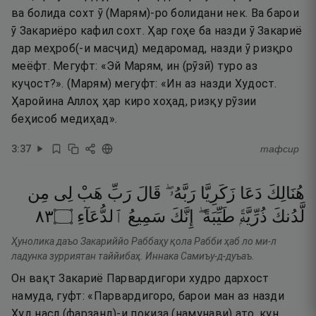
ва болида сохт ӯ (Марям)-ро болидани нек. Ва барои
ӯ Закариёро кафил сохт. Ҳар гоҳе ба назди ӯ Закариё
дар меҳроб(-и масҷид) медаромад, назди ӯ ризқро
меёфт. Мегуфт: «Эй Марям, ин (рӯзӣ) туро аз
куҷост?». (Марям) мегуфт: «Ин аз назди Худост.
Ҳаройина Аллоҳ ҳар киро хоҳад, ризқу рӯзии
беҳисоб медиҳад».
3
:
37
тафсир
هُنَالِكَ
دَعَا
زَكَرِيَّا
رَبَّهُۥ ۖ
قَالَ
رَبِّ
هَبْ
لِى
مِن
٣٨
۝
ٱلدُّعَآءِ
سَمِيعُ
إِنَّكَ
طَيِّبَةً ۖ
ذُرِّيَّةًۭ
لَّدُنكَ
Ҳунолика даъо Закариййо Раббаҳу қола Рабби ҳаб ло ми-л
ладунка зурриятан таййибаҳ. Иннака Самиъу-д-дуъаъ.
Он вақт Закариё Парвардигори худро дархост
намуда, гуфт: «Парвардигоро, барои ман аз назди
Худ насл (фарзанд)-и покиза (намунави) ато, кун,