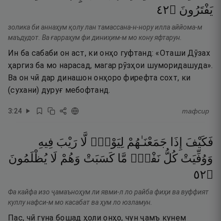
٢٤
۝
يَفْتَرُونَ
золика би аннаҳум қолу лан тамассана-н-нору илла аййома-м
маъдудот. Ва ғарраҳум фи диниҳим-м мо кону яфтарун.
Ин ба сабаби он аст, ки онҳо гуфтанд: «Оташи Дӯзах
ҳаргиз ба мо нарасад, магар рӯзҳои шуморидашуда».
Ва он чӣ дар динашон онҳоро фирефта сохт, ки
(сухани) дуруғ мебофтанд.
3
:
24
тафсир
فَكَيْفَ
إِذَا
جَمَعْنَـٰهُمْ
لِيَوْمٍۢ
لَّا
رَيْبَ
فِيهِ
وَوُفِّيَتْ
كُلُّ
نَفْسٍۢ
مَّا
كَسَبَتْ
وَهُمْ
لَا
يُظْلَمُونَ
٢٥
۝
Фа кайфа изо ҷамаъноҳум ли явми-л ло райба фиҳи ва вуффият
куллу нафси-м мо касабат ва ҳум ло юзламун.
Пас, чӣ гуна бошад ҳоли онҳо, чун ҷамъ кунем