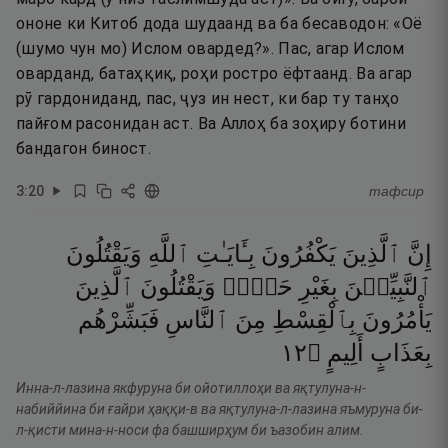
ононе ки Китоб дода шудаанд ва ба бесаводон: «Оё
(шумо чун мо) Ислом овардед?». Пас, агар Ислом
оварданд, батаҳқиқ, роҳи ростро ёфтаанд. Ва агар
рӯ гардониданд, пас, ҷуз ин нест, ки бар ту танҳо
пайғом расонидан аст. Ва Аллоҳ ба зоҳиру ботини
бандагон биност.
3
:
20
тафсир
إِنَّ
ٱلَّذِينَ
يَكْفُرُونَ
بِـَٔايَـٰتِ
ٱللَّهِ
وَيَقْتُلُونَ
ٱلنَّبِيِّـۧنَ
بِغَيْرِ
حَقٍّۢ
وَيَقْتُلُونَ
ٱلَّذِينَ
يَأْمُرُونَ
بِٱلْقِسْطِ
مِنَ
ٱلنَّاسِ
فَبَشِّرْهُم
٢١
۝
أَلِيمٍ
بِعَذَابٍ
Инна-л-лазина якфуруна би ойотиллоҳи ва яқтулуна-н-
набиййина би ғайри ҳаққи-в ва яқтулуна-л-лазина яъмуруна би-
л-қисти мина-н-носи фа башширҳум би ъазобин алим.