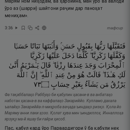
Марям ном ниҳодам, ва ҳаройина, ман ӯро ва авлоди
ӯро аз (шарри) шайтони раҷим дар паноҳат
мениҳам».
3
:
36
тафсир
فَتَقَبَّلَهَا
رَبُّهَا
بِقَبُولٍ
حَسَنٍۢ
وَأَنۢبَتَهَا
نَبَاتًا
حَسَنًۭا
وَكَفَّلَهَا
زَكَرِيَّا ۖ
كُلَّمَا
دَخَلَ
عَلَيْهَا
زَكَرِيَّا
ٱلْمِحْرَابَ
وَجَدَ
عِندَهَا
رِزْقًۭا ۖ
قَالَ
يَـٰمَرْيَمُ
أَنَّىٰ
لَكِ
هَـٰذَا ۖ
قَالَتْ
هُوَ
مِنْ
عِندِ
ٱللَّهِ ۖ
إِنَّ
ٱللَّهَ
٣٧
۝
حِسَابٍ
بِغَيْرِ
يَشَآءُ
مَن
يَرْزُقُ
Фа тақаббалаҳо Раббуҳо би қабулин ҳасани-в ва анбатаҳо
наботан ҳасана-в ва каффалаҳо Закариййо. Кулламо дахала
ъалайҳо Закариййа-л-миҳроба ваҷада ъиндаҳо ризқо. Қола йо
Маряму анни лаки ҳозо. Қолат ҳува мин ъиндиллоҳ. Инналлоҳа
ярзуқу ма-й яшау би ғайри ҳисоб.
Пас, қабул кард ӯро Парвардигори ӯ ба қабули нек