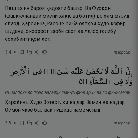
Пеш аз ин барои ҳидояти башар. Ва Фурқон
(фарқкунандаи миёни ҳаққ ва ботил)-ро ҳам фуруд
овард. Ҳаройина, касоне ки ба оятҳои Худо кофир
шуданд, онҳорост азоби сахт ва Аллоҳ ғолибу
соҳибинтиқом аст.
3
:
4
тафсир
إِنَّ
ٱللَّهَ
لَا
يَخْفَىٰ
عَلَيْهِ
شَىْءٌۭ
فِى
ٱلْأَرْضِ
٥
۝
ٱلسَّمَآءِ
فِى
وَلَا
Инналлоҳа ло яхфо ъалайҳи шай-ун фи-л арЗи ва ло фи-с-самаъ.
Ҳаройина, Худо Зотест, ки на дар Замин ва на дар
Осмон чизе бар вай пӯшида намемонад.
3
:
5
тафсир