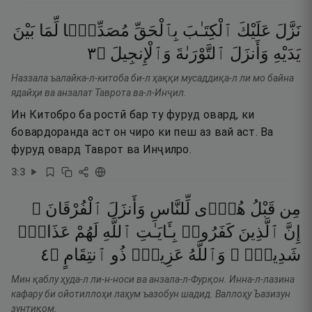
نَزَّلَ
عَلَيْكَ
ٱلْكِتَـٰبَ
بِٱلْحَقِّ
مُصَدِّقًۭا
لِّمَا
بَيْنَ
٣
۝
وَٱلْإِنجِيلَ
ٱلتَّوْرَىٰةَ
وَأَنزَلَ
يَدَيْهِ
Наззала ъалайка-л-китоба би-л ҳаққи мусаддиқа-л ли мо байна
ядайҳи ва анзалат Таврота ва-л-Инҷил.
Ин Китобро ба ростӣ бар ту фуруд овард, ки
бовардоранда аст он чиро ки пеш аз вай аст. Ва
фуруд овард Таврот ва Инҷилро.
3
:
3
مِن
قَبْلُ
هُدًۭى
لِّلنَّاسِ
وَأَنزَلَ
ٱلْفُرْقَانَ ۗ
إِنَّ
ٱلَّذِينَ
كَفَرُوا۟
بِـَٔايَـٰتِ
ٱللَّهِ
لَهُمْ
عَذَابٌۭ
٤
۝
ٱنتِقَامٍ
ذُو
عَزِيزٌۭ
وَٱللَّهُ
شَدِيدٌۭ ۗ
Мин қаблу ҳуда-л ли-н-носи ва анзала-л-Фурқон. Инна-л-лазина
кафару би ойотиллоҳи лаҳум ъазобун шадид. Валлоҳу Ъазизун
зунтиқом.