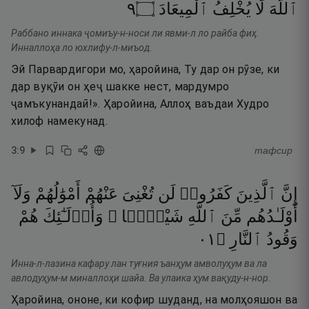
٩
۝
ٱلْمِيعَادَ
يُخْلِفُ
لَا
ٱللَّهَ
Раббано иннака ҷомиъу-н-носи ли явми-л ло райба фиҳ.
Инналлоҳа ло юхлифу-л-миъод.
Эй Парвардигори мо, ҳаройина, Ту дар он рӯзе, ки
дар вуқӯи он ҳеҷ шакке нест, мардумро
ҷамъкунандаӣ!». Ҳаройина, Аллоҳ ваъдаи Худро
хилоф намекунад.
3
:
9
тафсир
إِنَّ
ٱلَّذِينَ
كَفَرُوا۟
لَن
تُغْنِىَ
عَنْهُمْ
أَمْوَٰلُهُمْ
وَلَآ
أَوْلَـٰدُهُم
مِّنَ
ٱللَّهِ
شَيْـًۭٔا ۖ
وَأُو۟لَـٰٓئِكَ
هُمْ
١٠
۝
ٱلنَّارِ
وَقُودُ
Инна-л-лазина кафару лан туғния ъанҳум амволуҳум ва ла
авлодуҳум-м миналлоҳи шайа. Ва улаика ҳум вақуду-н-нор.
Ҳаройина, ононе, ки кофир шуданд, на молҳояшон ва