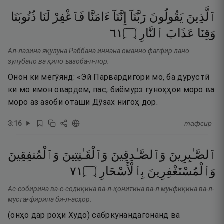
ٱلَّذِينَ
يَقُولُونَ
رَبَّنَآ
إِنَّنَآ
ءَامَنَّا
فَٱغْفِرْ
لَنَا
ذُنُوبَنَا
١٦
۝
ٱلنَّارِ
عَذَابَ
وَقِنَا
Ал-лазина яқулуна Раббана иннана оманно фағфир лано
зунубано ва қино ъазоба-н-нор.
Онон ки мегӯянд: «Эй Парвардигори мо, ба дурустӣ
ки мо имон овардем, пас, биёмурз гуноҳҳои моро ва
моро аз азоби оташи Дӯзах нигоҳ дор.
3
:
16
тафсир
ٱلصَّـٰبِرِينَ
وَٱلصَّـٰدِقِينَ
وَٱلْقَـٰنِتِينَ
وَٱلْمُنفِقِينَ
١٧
۝
بِٱلْأَسْحَارِ
وَٱلْمُسْتَغْفِرِينَ
Ас-собирина ва-с-содиқина ва-л-қонитина ва-л мунфиқина ва-л-
мустағфирина би-л-асҳор.
(онҳо дар роҳи Худо) сабркунандагонанд ва