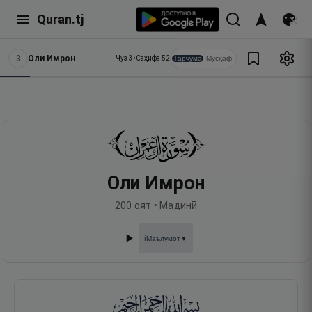
Quran.tj
3
Оли Имрон
Тарҷума
Мусҳаф
Ҷуз
3
•
Саҳифа
52
Оли Имрон
200
оят •
Мадинӣ
Маълумот
▼
ℹ️