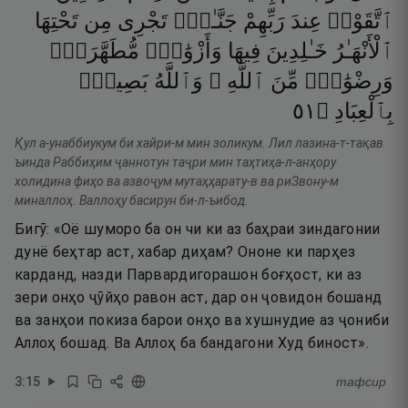
ٱتَّقَوْا۟
عِندَ
رَبِّهِمْ
جَنَّـٰتٌۭ
تَجْرِى
مِن
تَحْتِهَا
ٱلْأَنْهَـٰرُ
خَـٰلِدِينَ
فِيهَا
وَأَزْوَٰجٌۭ
مُّطَهَّرَةٌۭ
وَرِضْوَٰنٌۭ
مِّنَ
ٱللَّهِ ۗ
وَٱللَّهُ
بَصِيرٌۢ
١٥
۝
بِٱلْعِبَادِ
Қул а-унаббиукум би хайри-м мин золикум. Лил лазина-т-тақав
ъинда Раббиҳим ҷаннотун таҷри мин таҳтиҳа-л-анҳору
холидина фиҳо ва азвоҷум мутаҳҳарату-в ва риЗвону-м
миналлоҳ. Валлоҳу басирун би-л-ъибод.
Бигӯ: «Оё шуморо ба он чи ки аз баҳраи зиндагонии
дунё беҳтар аст, хабар диҳам? Ононе ки парҳез
карданд, назди Парвардигорашон боғҳост, ки аз
зери онҳо ҷӯйҳо равон аст, дар он ҷовидон бошанд
ва занҳои покиза барои онҳо ва хушнудие аз ҷониби
Аллоҳ бошад. Ва Аллоҳ ба бандагони Худ биност».
3
:
15
тафсир