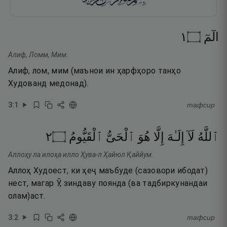
١
۝
الٓمٓ
Алиф, Ломм, Мим.
Алиф, лом, мим (маънои ин ҳарфҳоро танҳо
Худованд медонад).
3
:
1
тафсир
٢
۝
ٱلْقَيُّومُ
ٱلْحَىُّ
هُوَ
إِلَّا
إِلَـٰهَ
لَآ
ٱللَّهُ
Аллоҳу ла илоҳа илло Ҳува-л Ҳайюл Қаййум.
Аллоҳ Худоест, ки ҳеҷ маъбуде (сазовори ибодат)
нест, магар Ӯ, зиндаву поянда (ва тадбиркунандаи
олам)аст.
3
:
2
тафсир