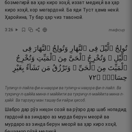
бозмегирӣ ва ҳар киро хоҳӣ, иззат медиҳӣ ва ҳар
киро хоҳӣ, хор мегардонӣ. Ба яди Туст ҳама некӣ.
Ҳаройина, Ту бар ҳар чиз тавоноӣ.
3
:
26
тафсир
تُولِجُ
ٱلَّيْلَ
فِى
ٱلنَّهَارِ
وَتُولِجُ
ٱلنَّهَارَ
فِى
ٱلَّيْلِ ۖ
وَتُخْرِجُ
ٱلْحَىَّ
مِنَ
ٱلْمَيِّتِ
وَتُخْرِجُ
ٱلْمَيِّتَ
مِنَ
ٱلْحَىِّ ۖ
وَتَرْزُقُ
مَن
تَشَآءُ
بِغَيْرِ
٢٧
۝
حِسَابٍۢ
Тулиҷу-л-лайла фи-н-наҳори ва тулиҷу-н наҳора фи-л-лайл. Ва
тухриҷу-л-ҳаййа мина-л маййити ва тухриҷу-л-маййита мина-л-
ҳайй. Ва тарзуқу ман ташау би ғайри ҳисоб.
Шабро дар рӯз ниҳон созӣ ва рӯзро дар шаб нопадид
гардонӣ ва зиндаро аз мурда берун меорӣ ва
мурдаро аз зинда берун меорӣ ва ҳар киро хоҳӣ,
бешумор рӯзӣ медиҳӣ.