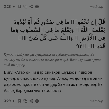
3
:
28
тафсир
قُلْ
إِن
تُخْفُوا۟
مَا
فِى
صُدُورِكُمْ
أَوْ
تُبْدُوهُ
يَعْلَمْهُ
ٱللَّهُ ۗ
وَيَعْلَمُ
مَا
فِى
ٱلسَّمَـٰوَٰتِ
وَمَا
فِى
ٱلْأَرْضِ ۗ
وَٱللَّهُ
عَلَىٰ
كُلِّ
شَىْءٍۢ
٢٩
۝
قَدِيرٌۭ
Қул ин тухфу мо фи судурикум ав тубдуҳу яъламҳуллоҳ. Ва
яъламу мо фи-с-самовоти ва мо фи-л-арЗ. Валлоҳу ъало кулли
шай-ин қадир.
Бигӯ: «Агар он чӣ дар синаҳои шумост, пинҳон
кунед, ё онро ошкор кунед, Аллоҳ медонад ва он чӣ
дар осмонҳост ва он чӣ дар Замин аст, медонад. Ва
Аллоҳ бар ҳама чиз тавоност».
3
:
29
тафсир