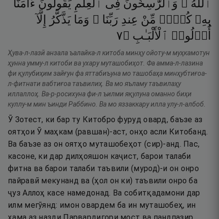
ٱللَّهُ ۗ
وَٱلرَّٰسِخُونَ
فِى
ٱلْعِلْمِ
يَقُولُونَ
ءَامَنَّا
بِهِۦ
كُلٌّۭ
مِّنْ
عِندِ
رَبِّنَا ۗ
وَمَا
يَذَّكَّرُ
إِلَّآ
٧
۝
ٱلْأَلْبَـٰبِ
أُو۟لُوا۟
Ҳува-л-лазӣ анзала ъалайка-л китоба минҳу ойоту-м муҳкамотун
ҳунна умму-л китоби ва ухару муташобиҳот. Фа амма-л-лазина
фи қулубиҳим зайғун фа яттабиъуна мо ташобаҳа минҳубтиғоа-
л-фитнати вабтиғоа таъвилиҳ. Ва мо яъламу таъвилаҳу
иллаллоҳ. Ва-р-росихуна фи-л ъилми яқулуна оманно биҳи
куллу-м мин ъинди Раббино. Ва мо яззаккару илла улу-л-албоб.
Ӯ Зотест, ки бар ту Китобро фуруд овард, баъзе аз
оятҳои Ӯ маҳкам (равшан)-аст, онҳо асли Китобанд.
Ва баъзе аз он оятҳо муташобеҳот (сир)-анд. Пас,
касоне, ки дар дилҳояшон каҷист, барои талаби
фитна ва барои талаби таъвили (мурод)-и он онро
пайравӣ мекунанд ва (ҳол он ки) таъвили онро ба
ҷуз Аллоҳ касе намедонад. Ва собитқадамони дар
илм мегӯянд: имон овардем ба ин муташобеҳ, ин
ҳама аз назди Парвардигори мост ва пандпазир