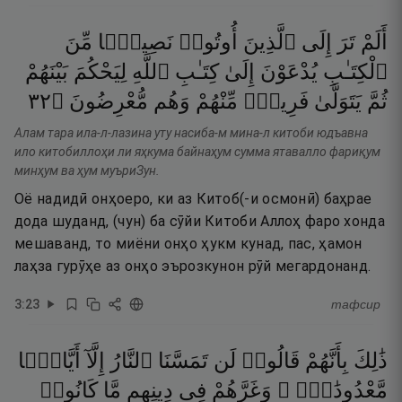
أَلَمْ
تَرَ
إِلَى
ٱلَّذِينَ
أُوتُوا۟
نَصِيبًۭا
مِّنَ
ٱلْكِتَـٰبِ
يُدْعَوْنَ
إِلَىٰ
كِتَـٰبِ
ٱللَّهِ
لِيَحْكُمَ
بَيْنَهُمْ
٢٣
۝
مُّعْرِضُونَ
وَهُم
مِّنْهُمْ
فَرِيقٌۭ
يَتَوَلَّىٰ
ثُمَّ
Алам тара ила-л-лазина уту насиба-м мина-л китоби юдъавна
ило китобиллоҳи ли яҳкума байнаҳум сумма ятавалло фариқум
минҳум ва ҳум муъриЗун.
Оё надидӣ онҳоеро, ки аз Китоб(-и осмонӣ) баҳрае
дода шуданд, (чун) ба сӯйи Китоби Аллоҳ фаро хонда
мешаванд, то миёни онҳо ҳукм кунад, пас, ҳамон
лаҳза гурӯҳе аз онҳо эърозкунон рӯй мегардонанд.
3
:
23
тафсир
ذَٰلِكَ
بِأَنَّهُمْ
قَالُوا۟
لَن
تَمَسَّنَا
ٱلنَّارُ
إِلَّآ
أَيَّامًۭا
مَّعْدُودَٰتٍۢ ۖ
وَغَرَّهُمْ
فِى
دِينِهِم
مَّا
كَانُوا۟