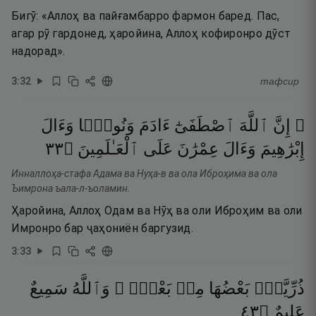
Бигӯ: «Аллоҳ ва пайғамбарро фармон баред. Пас,
агар рӯ гардонед, ҳаройина, Аллоҳ кофиронро дӯст
надорад».
3
:
32
тафсир
۞ إِنَّ
ٱللَّهَ
ٱصْطَفَىٰٓ
ءَادَمَ
وَنُوحًۭا
وَءَالَ
٣٣
۝
ٱلْعَـٰلَمِينَ
عَلَى
عِمْرَٰنَ
وَءَالَ
إِبْرَٰهِيمَ
Инналлоҳа-стафа Адама ва Нуҳа-в ва ола Иброҳима ва ола
Ъимрона ъала-л-ъоламин.
Ҳаройина, Аллоҳ Одам ва Нӯҳ ва оли Иброҳим ва оли
Имронро бар ҷаҳониён баргузид.
3
:
33
ذُرِّيَّةًۢ
بَعْضُهَا
مِنۢ
بَعْضٍۢ ۗ
وَٱللَّهُ
سَمِيعٌ
٣٤
۝
عَلِيمٌ