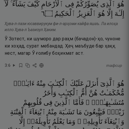
هُوَ
ٱلَّذِى
يُصَوِّرُكُمْ
فِى
ٱلْأَرْحَامِ
كَيْفَ
يَشَآءُ ۚ
لَآ
٦
۝
ٱلْحَكِيمُ
ٱلْعَزِيزُ
هُوَ
إِلَّا
إِلَـٰهَ
Ҳува-л-лази юсаввирукум фи-л-арҳоми кайфа яшаъ. Ла илоҳа
илло Ҳува-л Ъазизул Ҳаким.
Ӯ Зотест, ки шуморо дар раҳм (бачадон)-ҳо, чуноне
ки хоҳад, сурат мебандад. Ҳеҷ маъбуде бар ҳаққ
нест, магар Ӯ ғолибу боҳикмат аст.
3
:
6
тафсир
هُوَ
ٱلَّذِىٓ
أَنزَلَ
عَلَيْكَ
ٱلْكِتَـٰبَ
مِنْهُ
ءَايَـٰتٌۭ
مُّحْكَمَـٰتٌ
هُنَّ
أُمُّ
ٱلْكِتَـٰبِ
وَأُخَرُ
مُتَشَـٰبِهَـٰتٌۭ ۖ
فَأَمَّا
ٱلَّذِينَ
فِى
قُلُوبِهِمْ
زَيْغٌۭ
فَيَتَّبِعُونَ
مَا
تَشَـٰبَهَ
مِنْهُ
ٱبْتِغَآءَ
ٱلْفِتْنَةِ
وَٱبْتِغَآءَ
تَأْوِيلِهِۦ ۗ
وَمَا
يَعْلَمُ
تَأْوِيلَهُۥٓ
إِلَّا