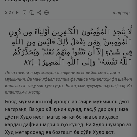
3
:
27
тафсир
لَّا
يَتَّخِذِ
ٱلْمُؤْمِنُونَ
ٱلْكَـٰفِرِينَ
أَوْلِيَآءَ
مِن
دُونِ
ٱلْمُؤْمِنِينَ ۖ
وَمَن
يَفْعَلْ
ذَٰلِكَ
فَلَيْسَ
مِنَ
ٱللَّهِ
فِى
شَىْءٍ
إِلَّآ
أَن
تَتَّقُوا۟
مِنْهُمْ
تُقَىٰةًۭ ۗ
وَيُحَذِّرُكُمُ
٢٨
۝
ٱلْمَصِيرُ
ٱللَّهِ
وَإِلَى
نَفْسَهُۥ ۗ
ٱللَّهُ
Ло яттахизи-л-муъминуна-л-кофирина авлийаа мин дуни-л-
муъминин. Ва ма-й яфъал золика фа лайса миналлоҳи фи шай-ин
илла ан таттақу минҳум туқоҳ. Ва юҳаззирукумуллоҳу нафсаҳ. Ва
илаллоҳи-л масир.
Бояд муъминон кофиронро аз ғайри муъминон дӯст
нагиранд. Ва ҳар кӣ чунин кунад, пас, ӯ дар ҳеҷ чизе
дӯсти Худо нест, магар ин ки бо навъе аз ҳазар
кардан дафъи шарри онҳо кунед. Ва Худо шуморо аз
Худ метарсонад ва бозгашт ба сӯйи Худо аст.