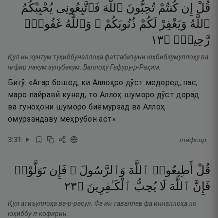
قُلْ
إِن
كُنتُمْ
تُحِبُّونَ
ٱللَّهَ
فَٱتَّبِعُونِى
يُحْبِبْكُمُ
ٱللَّهُ
وَيَغْفِرْ
لَكُمْ
ذُنُوبَكُمْ ۗ
وَٱللَّهُ
غَفُورٌۭ
٣١
۝
رَّحِيمٌۭ
Қул ин кунтум туҳиббуналлоҳа фаттабиъуни юҳбибкумуллоҳу ва
яғфир лакум зунубакум. Валлоҳу Ғафуру-р-Раҳим.
Бигӯ: «Агар бошед, ки Аллоҳро дӯст медоред, пас,
маро пайравӣ кунед, то Аллоҳ шуморо дӯст дорад
ва гуноҳони шуморо биёмурзад ва Аллоҳ
омурзандаву меҳрубон аст».
3
:
31
тафсир
قُلْ
أَطِيعُوا۟
ٱللَّهَ
وَٱلرَّسُولَ ۖ
فَإِن
تَوَلَّوْا۟
٣٢
۝
ٱلْكَـٰفِرِينَ
يُحِبُّ
لَا
ٱللَّهَ
فَإِنَّ
Қул атиъуллоҳа ва-р-расул. Фа ин таваллав фа инналлоҳа ло
юҳиббу-л-кофирин.