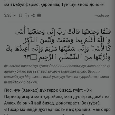
ман қабул фармо, ҳаройина, Туӣ шунавою донои».
3
:
35
тафсир
فَلَمَّا
وَضَعَتْهَا
قَالَتْ
رَبِّ
إِنِّى
وَضَعْتُهَآ
أُنثَىٰ
وَٱللَّهُ
أَعْلَمُ
بِمَا
وَضَعَتْ
وَلَيْسَ
ٱلذَّكَرُ
كَٱلْأُنثَىٰ ۖ
وَإِنِّى
سَمَّيْتُهَا
مَرْيَمَ
وَإِنِّىٓ
أُعِيذُهَا
بِكَ
٣٦
۝
ٱلرَّجِيمِ
ٱلشَّيْطَـٰنِ
مِنَ
وَذُرِّيَّتَهَا
Фа ламмо вазаъатҳо қолат Рабби инни вазаътуҳа унсао валлоҳу
аъламу би мо вазаъат ва лайса-з-закару кал унсао. Ва инни
саммайтуҳо Маряма ва иннӣ уъизуҳо бика ва зуррийятаҳо мина-
ш-шайтони-р-раҷим.
Пас, чун (Ҳаннаҳ) духтарро бизод, гуфт: «Эй
Парвардигори ман, ҳаройина, ман духтар зодам!» ва
Аллоҳ ба он чӣ вай бизод, донотараст. Ва (гуфт):
«Писар монанди духтар нест» ва ҳаройина, ман онро