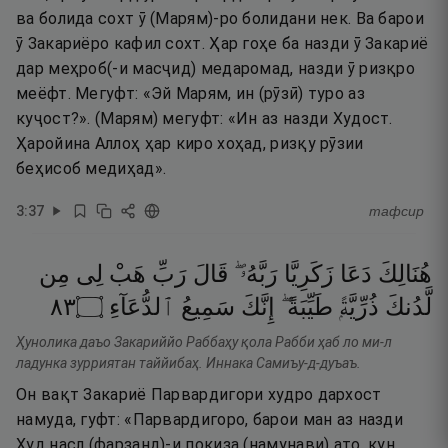
ва болида сохт ӯ (Марям)-ро болидани нек. Ва барои
ӯ Закариёро кафил сохт. Ҳар гоҳе ба назди ӯ Закариё
дар меҳроб(-и масҷид) медаромад, назди ӯ ризқро
меёфт. Мегуфт: «Эй Марям, ин (рӯзӣ) туро аз
куҷост?». (Марям) мегуфт: «Ин аз назди Худост.
Ҳаройина Аллоҳ ҳар киро хоҳад, ризқу рӯзии
беҳисоб медиҳад».
3
:
37
тафсир
هُنَالِكَ
دَعَا
زَكَرِيَّا
رَبَّهُۥ ۖ
قَالَ
رَبِّ
هَبْ
لِى
مِن
٣٨
۝
ٱلدُّعَآءِ
سَمِيعُ
إِنَّكَ
طَيِّبَةً ۖ
ذُرِّيَّةًۭ
لَّدُنكَ
Ҳунолика даъо Закариййо Раббаҳу қола Рабби ҳаб ло ми-л
ладунка зурриятан таййибаҳ. Иннака Самиъу-д-дуъаъ.
Он вақт Закариё Парвардигори худро дархост
намуда, гуфт: «Парвардигоро, барои ман аз назди
Худ насл (фарзанд)-и покиза (намунави) ато, кун,