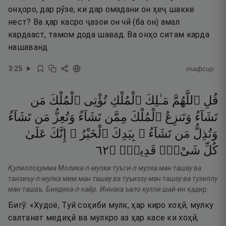
онҳоро, дар рӯзе, ки дар омадани он ҳеҷ шакке
нест? Ва ҳар касро ҷазои он чӣ (ба он) амал
кардааст, тамом дода шавад. Ва онҳо ситам карда
нашаванд.
3
:
25
тафсир
قُلِ
ٱللَّهُمَّ
مَـٰلِكَ
ٱلْمُلْكِ
تُؤْتِى
ٱلْمُلْكَ
مَن
تَشَآءُ
وَتَنزِعُ
ٱلْمُلْكَ
مِمَّن
تَشَآءُ
وَتُعِزُّ
مَن
تَشَآءُ
وَتُذِلُّ
مَن
تَشَآءُ ۖ
بِيَدِكَ
ٱلْخَيْرُ ۖ
إِنَّكَ
عَلَىٰ
٢٦
۝
قَدِيرٌۭ
شَىْءٍۢ
كُلِّ
Қулиллоҳумма Молика-л-мулки туъти-л мулка ман ташау ва
танзиъу-л-мулка мим ман ташау ва туъиззу ман ташау ва тузиллу
ман ташаъ. Биядика-л-хайр. Иннака ъало кулли шай-ин қадир.
Бигӯ: «Худоё, Туӣ соҳиби мулк, ҳар киро хоҳӣ, мулку
салтанат медиҳӣ ва мулкро аз ҳар касе ки хоҳӣ,