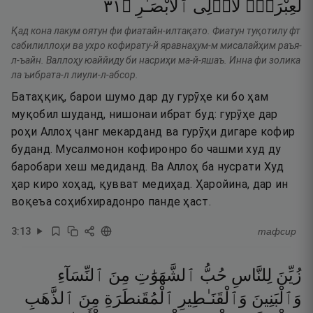
١٣
۝
ٱلْأَبْصَـٰرِ
لِّأُو۟لِى
لَعِبْرَةًۭ
Қад кона лакум оятун фи фиатайн-илтақато. Фиатун туқотилу фт
сабилиллоҳи ва ухро кофирату-й яравнаҳум-м мисалайҳим раъя-
л-ъайн. Валлоҳу юаййиду би насриҳи ма-й-яшаъ. Инна фи золика
ла ъибрата-л лиули-л-абсор.
Батаҳқиқ, барои шумо дар ду гурӯҳе ки бо ҳам
муқобил шуданд, нишонаи ибрат буд: гурӯҳе дар
роҳи Аллоҳ ҷанг мекарданд ва гурӯҳи дигаре кофир
буданд. Мусалмонон кофиронро бо чашми худ ду
баробари хеш медиданд. Ва Аллоҳ ба нусрати Худ
ҳар киро хоҳад, қувват медиҳад. Ҳаройина, дар ин
воқеъа соҳибхирадонро панде ҳаст.
3
:
13
тафсир
زُيِّنَ
لِلنَّاسِ
حُبُّ
ٱلشَّهَوَٰتِ
مِنَ
ٱلنِّسَآءِ
وَٱلْبَنِينَ
وَٱلْقَنَـٰطِيرِ
ٱلْمُقَنطَرَةِ
مِنَ
ٱلذَّهَبِ