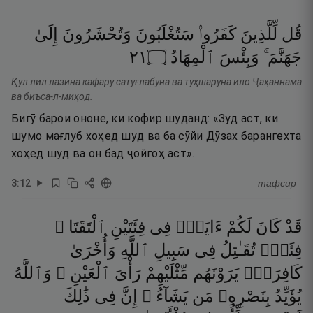
قُل
لِّلَّذِينَ
كَفَرُوا۟
سَتُغْلَبُونَ
وَتُحْشَرُونَ
إِلَىٰ
١٢
۝
ٱلْمِهَادُ
وَبِئْسَ
جَهَنَّمَ ۚ
Қул лил лазина кафару сатуғлабуна ва туҳшаруна ило Ҷаҳаннама
ва биъса-л-миҳод.
Бигӯ барои ононе, ки кофир шуданд: «Зуд аст, ки
шумо мағлуб хоҳед шуд ва ба сӯйи Дӯзах барангехта
хоҳед шуд ва он бад ҷойгоҳ аст».
3
:
12
тафсир
قَدْ
كَانَ
لَكُمْ
ءَايَةٌۭ
فِى
فِئَتَيْنِ
ٱلْتَقَتَا ۖ
فِئَةٌۭ
تُقَـٰتِلُ
فِى
سَبِيلِ
ٱللَّهِ
وَأُخْرَىٰ
كَافِرَةٌۭ
يَرَوْنَهُم
مِّثْلَيْهِمْ
رَأْىَ
ٱلْعَيْنِ ۚ
وَٱللَّهُ
يُؤَيِّدُ
بِنَصْرِهِۦ
مَن
يَشَآءُ ۗ
إِنَّ
فِى
ذَٰلِكَ