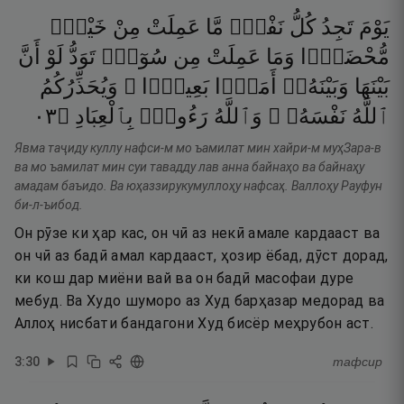
يَوْمَ
تَجِدُ
كُلُّ
نَفْسٍۢ
مَّا
عَمِلَتْ
مِنْ
خَيْرٍۢ
مُّحْضَرًۭا
وَمَا
عَمِلَتْ
مِن
سُوٓءٍۢ
تَوَدُّ
لَوْ
أَنَّ
بَيْنَهَا
وَبَيْنَهُۥٓ
أَمَدًۢا
بَعِيدًۭا ۗ
وَيُحَذِّرُكُمُ
٣٠
۝
بِٱلْعِبَادِ
رَءُوفٌۢ
وَٱللَّهُ
نَفْسَهُۥ ۗ
ٱللَّهُ
Явма таҷиду куллу нафси-м мо ъамилат мин хайри-м муҳЗара-в
ва мо ъамилат мин суи тавадду лав анна байнаҳо ва байнаҳу
амадам баъидо. Ва юҳаззирукумуллоҳу нафсаҳ. Валлоҳу Рауфун
би-л-ъибод.
Он рӯзе ки ҳар кас, он чӣ аз некӣ амале кардааст ва
он чӣ аз бадӣ амал кардааст, ҳозир ёбад, дӯст дорад,
ки кош дар миёни вай ва он бадӣ масофаи дуре
мебуд. Ва Худо шуморо аз Худ барҳазар медорад ва
Аллоҳ нисбати бандагони Худ бисёр меҳрубон аст.
3
:
30
тафсир