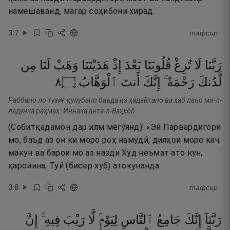
намешаванд, магар соҳибони хирад.
3
:
7
тафсир
رَبَّنَا
لَا
تُزِغْ
قُلُوبَنَا
بَعْدَ
إِذْ
هَدَيْتَنَا
وَهَبْ
لَنَا
مِن
٨
۝
ٱلْوَهَّابُ
أَنتَ
إِنَّكَ
رَحْمَةً ۚ
لَّدُنكَ
Раббано ло тузиғ қулубано баъда из ҳадайтано ва ҳаб лано ми-л-
ладунка раҳмаҳ. Иннака анта-л-Ваҳҳоб.
(Собитқадамон дар илм мегӯянд): «Эй Парвардигори
мо, баъд аз он ки моро роҳ намудӣ, дилҳои моро каҷ
макун ва барои мо аз назди Худ неъмат ато кун,
ҳаройина, Туӣ (бисёр хуб) атокунанда.
3
:
8
тафсир
رَبَّنَآ
إِنَّكَ
جَامِعُ
ٱلنَّاسِ
لِيَوْمٍۢ
لَّا
رَيْبَ
فِيهِ ۚ
إِنَّ