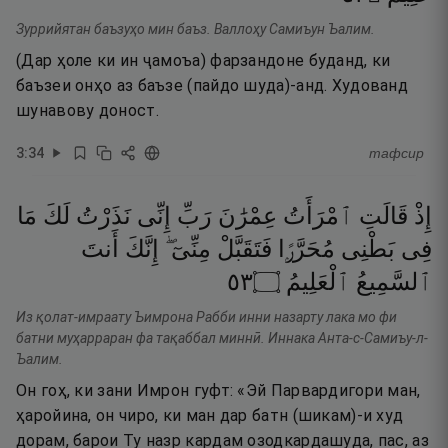
Зуррийятан баъзуҳо мин баъз. Валлоҳу Самиъун Ъалим.
(Дар ҳоле ки ин ҷамоъа) фарзандоне буданд, ки
баъзеи онҳо аз баъзе (пайдо шуда)-анд. Худованд
шунавову доност.
3
:
34
тафсир
إِذْ
قَالَتِ
ٱمْرَأَتُ
عِمْرَٰنَ
رَبِّ
إِنِّى
نَذَرْتُ
لَكَ
مَا
فِى
بَطْنِى
مُحَرَّرًۭا
فَتَقَبَّلْ
مِنِّىٓ ۖ
إِنَّكَ
أَنتَ
٣٥
۝
ٱلْعَلِيمُ
ٱلسَّمِيعُ
Из қолат-имраату Ъимрона Рабби инни назарту лака мо фи
батни муҳарраран фа тақаббал миннӣ. Иннака Анта-с-Самиъу-л-
Ъалим.
Он гоҳ, ки зани Имрон гуфт: «Эй Парвардигори ман,
ҳаройина, он чиро, ки ман дар батн (шикам)-и худ
дорам, барои Ту назр кардам озодкардашуда, пас, аз