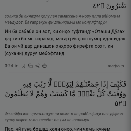
٢٤
۝
يَفْتَرُونَ
золика би аннаҳум қолу лан тамассана-н-нору илла аййома-м
маъдудот. Ва ғарраҳум фи диниҳим-м мо кону яфтарун.
Ин ба сабаби он аст, ки онҳо гуфтанд: «Оташи Дӯзах
ҳаргиз ба мо нарасад, магар рӯзҳои шуморидашуда».
Ва он чӣ дар динашон онҳоро фирефта сохт, ки
(сухани) дуруғ мебофтанд.
3
:
24
тафсир
فَكَيْفَ
إِذَا
جَمَعْنَـٰهُمْ
لِيَوْمٍۢ
لَّا
رَيْبَ
فِيهِ
وَوُفِّيَتْ
كُلُّ
نَفْسٍۢ
مَّا
كَسَبَتْ
وَهُمْ
لَا
يُظْلَمُونَ
٢٥
۝
Фа кайфа изо ҷамаъноҳум ли явми-л ло райба фиҳи ва вуффият
куллу нафси-м мо касабат ва ҳум ло юзламун.
Пас, чӣ гуна бошад ҳоли онҳо, чун ҷамъ кунем