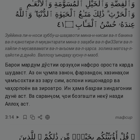
وَٱلْفِضَّةِ
وَٱلْخَيْلِ
ٱلْمُسَوَّمَةِ
وَٱلْأَنْعَـٰمِ
وَٱلْحَرْثِ ۗ
ذَٰلِكَ
مَتَـٰعُ
ٱلْحَيَوٰةِ
ٱلدُّنْيَا ۖ
وَٱللَّهُ
١٤
۝
ٱلْمَـَٔابِ
حُسْنُ
عِندَهُۥ
Зуййина ли-н-носи ҳуббу-ш-шаҳавоти мина-н-нисаи ва-л банина
ва-л-қанотири-л-муқантарати мина-з заҳаби ва-л-фиЗЗати ва-л-
хайли-л-мусаввамати ва-л-анъоми ва-л-ҳарса. золика матоъу-л-
ҳайоти-д дунйо. Валлоҳу ъиндаҳу ҳусну-л-маоб.
Барои мардум дӯстии орзуҳои нафсро ороста карда
шудааст. Аз он ҷумла занон, фарзандон, хазинаҳои
ҷамъсохтаи аз зару сим, аспони нишонадор ва
чаҳорпоён ва зироатро. Ин ҳама баҳраи зиндагонии
дунё аст. Ва саранҷом, ҷои бозгашти некӯ назди
Аллоҳ аст.
3
:
14
тафсир
۞ قُلْ
أَؤُنَبِّئُكُم
بِخَيْرٍۢ
مِّن
ذَٰلِكُمْ ۚ
لِلَّذِينَ