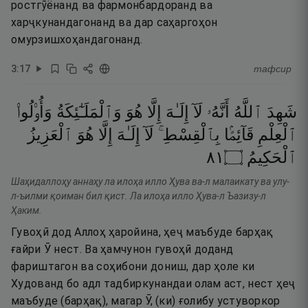
ростгӯёнанд ва фармонбардоранд ва
харҷкунандагонанд ва дар саҳаргоҳон
омурзишхоҳандагонанд.
3
:
17
тафсир
شَهِدَ
ٱللَّهُ
أَنَّهُۥ
لَآ
إِلَـٰهَ
إِلَّا
هُوَ
وَٱلْمَلَـٰٓئِكَةُ
وَأُو۟لُوا۟
ٱلْعِلْمِ
قَآئِمًۢا
بِٱلْقِسْطِ ۚ
لَآ
إِلَـٰهَ
إِلَّا
هُوَ
ٱلْعَزِيزُ
١٨
۝
ٱلْحَكِيمُ
Шаҳидаллоҳу аннаҳу ла илоҳа илло Ҳува ва-л малаикату ва улу-
л-ъилми қоиман бил қист. Ла илоҳа илло Ҳува-л Ъазизу-л
Ҳаким.
Гувоҳӣ дод Аллоҳ ҳаройина, ҳеҷ маъбуде барҳақ
ғайри Ӯ нест. Ва ҳамчунон гувоҳӣ доданд
фариштагон ва соҳибони дониш, дар ҳоле ки
Худованд бо адл тадбиркунандаи олам аст, нест ҳеҷ
маъбуде (барҳақ), магар Ӯ, (ки) ғолибу устуворкор