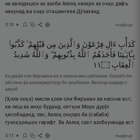
на авлодашон аз азоби Аллоҳ чизеро аз онҳо дафъ
накунад ва онҳо оташангези Дӯзаханд.
3
:
10
тафсир
كَدَأْبِ
ءَالِ
فِرْعَوْنَ
وَٱلَّذِينَ
مِن
قَبْلِهِمْ ۚ
كَذَّبُوا۟
بِـَٔايَـٰتِنَا
فَأَخَذَهُمُ
ٱللَّهُ
بِذُنُوبِهِمْ ۗ
وَٱللَّهُ
شَدِيدُ
١١
۝
ٱلْعِقَابِ
Ка даъби оли Фиръавна ва-л-лазина мин қаблиҳим. Каззабу би-
ойотино фа ахазаҳумуллоҳу би зунубиҳим. Валлоҳу шадиду-л
ъиқоб.
(Ҳоли онҳо) мисли ҳоли оли Фиръавн ва касоне аст,
ки пеш аз инҳо буданд, оятҳои Моро дурӯғ
ҳисобиданд, пас, Аллоҳ онҳоро ба (сабаби)
гуноҳҳояшон гирифт. Ва Аллоҳ сахт азобкунанда аст.
3
:
11
тафсир