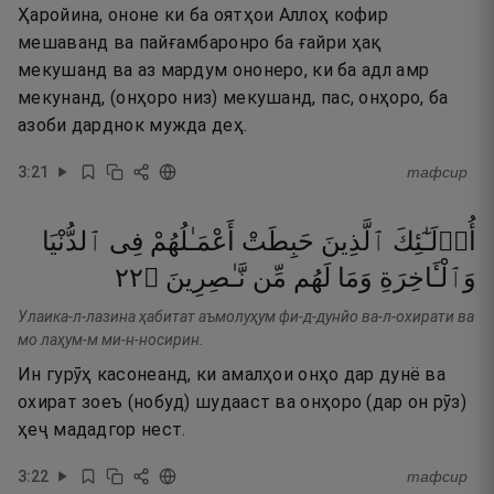
Ҳаройина, ононе ки ба оятҳои Аллоҳ кофир
мешаванд ва пайғамбаронро ба ғайри ҳақ
мекушанд ва аз мардум ононеро, ки ба адл амр
мекунанд, (онҳоро низ) мекушанд, пас, онҳоро, ба
азоби дарднок мужда деҳ.
3
:
21
тафсир
أُو۟لَـٰٓئِكَ
ٱلَّذِينَ
حَبِطَتْ
أَعْمَـٰلُهُمْ
فِى
ٱلدُّنْيَا
٢٢
۝
نَّـٰصِرِينَ
مِّن
لَهُم
وَمَا
وَٱلْـَٔاخِرَةِ
Улаика-л-лазина ҳабитат аъмолуҳум фи-д-дунйо ва-л-охирати ва
мо лаҳум-м ми-н-носирин.
Ин гурӯҳ касонеанд, ки амалҳои онҳо дар дунё ва
охират зоеъ (нобуд) шудааст ва онҳоро (дар он рӯз)
ҳеҷ мададгор нест.
3
:
22
тафсир