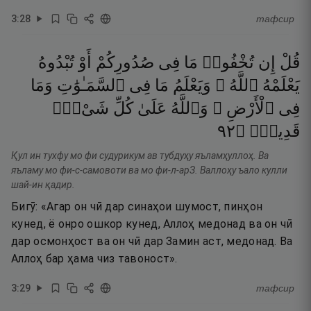
3
:
28
тафсир
قُلْ
إِن
تُخْفُوا۟
مَا
فِى
صُدُورِكُمْ
أَوْ
تُبْدُوهُ
يَعْلَمْهُ
ٱللَّهُ ۗ
وَيَعْلَمُ
مَا
فِى
ٱلسَّمَـٰوَٰتِ
وَمَا
فِى
ٱلْأَرْضِ ۗ
وَٱللَّهُ
عَلَىٰ
كُلِّ
شَىْءٍۢ
٢٩
۝
قَدِيرٌۭ
Қул ин тухфу мо фи судурикум ав тубдуҳу яъламҳуллоҳ. Ва
яъламу мо фи-с-самовоти ва мо фи-л-арЗ. Валлоҳу ъало кулли
шай-ин қадир.
Бигӯ: «Агар он чӣ дар синаҳои шумост, пинҳон
кунед, ё онро ошкор кунед, Аллоҳ медонад ва он чӣ
дар осмонҳост ва он чӣ дар Замин аст, медонад. Ва
Аллоҳ бар ҳама чиз тавоност».
3
:
29
тафсир