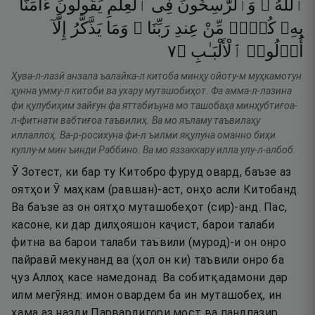
ٱللَّهُ ۗ
وَٱلرَّٰسِخُونَ
فِى
ٱلْعِلْمِ
يَقُولُونَ
ءَامَنَّا
بِهِۦ
كُلٌّۭ
مِّنْ
عِندِ
رَبِّنَا ۗ
وَمَا
يَذَّكَّرُ
إِلَّآ
٧
۝
ٱلْأَلْبَـٰبِ
أُو۟لُوا۟
Ҳува-л-лазӣ анзала ъалайка-л китоба минҳу ойоту-м муҳкамотун
ҳунна умму-л китоби ва ухару муташобиҳот. Фа амма-л-лазина
фи қулубиҳим зайғун фа яттабиъуна мо ташобаҳа минҳубтиғоа-
л-фитнати вабтиғоа таъвилиҳ. Ва мо яъламу таъвилаҳу
иллаллоҳ. Ва-р-росихуна фи-л ъилми яқулуна оманно биҳи
куллу-м мин ъинди Раббино. Ва мо яззаккару илла улу-л-албоб.
Ӯ Зотест, ки бар ту Китобро фуруд овард, баъзе аз
оятҳои Ӯ маҳкам (равшан)-аст, онҳо асли Китобанд.
Ва баъзе аз он оятҳо муташобеҳот (сир)-анд. Пас,
касоне, ки дар дилҳояшон каҷист, барои талаби
фитна ва барои талаби таъвили (мурод)-и он онро
пайравӣ мекунанд ва (ҳол он ки) таъвили онро ба
ҷуз Аллоҳ касе намедонад. Ва собитқадамони дар
илм мегӯянд: имон овардем ба ин муташобеҳ, ин
ҳама аз назди Парвардигори мост ва пандпазир