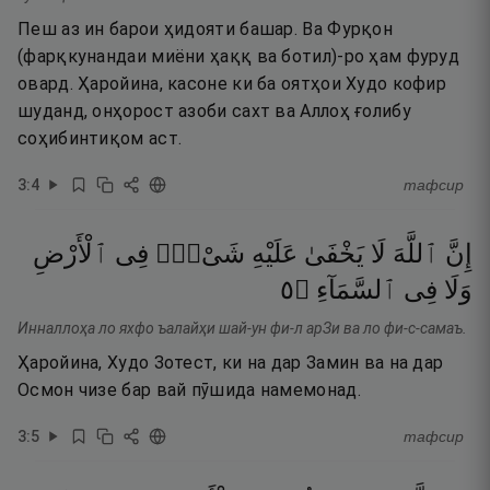
Пеш аз ин барои ҳидояти башар. Ва Фурқон
(фарқкунандаи миёни ҳаққ ва ботил)-ро ҳам фуруд
овард. Ҳаройина, касоне ки ба оятҳои Худо кофир
шуданд, онҳорост азоби сахт ва Аллоҳ ғолибу
соҳибинтиқом аст.
3
:
4
тафсир
إِنَّ
ٱللَّهَ
لَا
يَخْفَىٰ
عَلَيْهِ
شَىْءٌۭ
فِى
ٱلْأَرْضِ
٥
۝
ٱلسَّمَآءِ
فِى
وَلَا
Инналлоҳа ло яхфо ъалайҳи шай-ун фи-л арЗи ва ло фи-с-самаъ.
Ҳаройина, Худо Зотест, ки на дар Замин ва на дар
Осмон чизе бар вай пӯшида намемонад.
3
:
5
тафсир