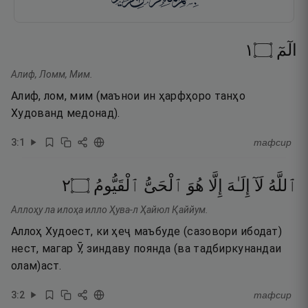
١
۝
الٓمٓ
Алиф, Ломм, Мим.
Алиф, лом, мим (маънои ин ҳарфҳоро танҳо
Худованд медонад).
3
:
1
тафсир
٢
۝
ٱلْقَيُّومُ
ٱلْحَىُّ
هُوَ
إِلَّا
إِلَـٰهَ
لَآ
ٱللَّهُ
Аллоҳу ла илоҳа илло Ҳува-л Ҳайюл Қаййум.
Аллоҳ Худоест, ки ҳеҷ маъбуде (сазовори ибодат)
нест, магар Ӯ, зиндаву поянда (ва тадбиркунандаи
олам)аст.
3
:
2
тафсир