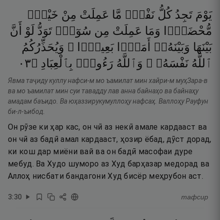
يَوْمَ
تَجِدُ
كُلُّ
نَفْسٍۢ
مَّا
عَمِلَتْ
مِنْ
خَيْرٍۢ
مُّحْضَرًۭا
وَمَا
عَمِلَتْ
مِن
سُوٓءٍۢ
تَوَدُّ
لَوْ
أَنَّ
بَيْنَهَا
وَبَيْنَهُۥٓ
أَمَدًۢا
بَعِيدًۭا ۗ
وَيُحَذِّرُكُمُ
٣٠
۝
بِٱلْعِبَادِ
رَءُوفٌۢ
وَٱللَّهُ
نَفْسَهُۥ ۗ
ٱللَّهُ
Явма таҷиду куллу нафси-м мо ъамилат мин хайри-м муҳЗара-в
ва мо ъамилат мин суи тавадду лав анна байнаҳо ва байнаҳу
амадам баъидо. Ва юҳаззирукумуллоҳу нафсаҳ. Валлоҳу Рауфун
би-л-ъибод.
Он рӯзе ки ҳар кас, он чӣ аз некӣ амале кардааст ва
он чӣ аз бадӣ амал кардааст, ҳозир ёбад, дӯст дорад,
ки кош дар миёни вай ва он бадӣ масофаи дуре
мебуд. Ва Худо шуморо аз Худ барҳазар медорад ва
Аллоҳ нисбати бандагони Худ бисёр меҳрубон аст.
3
:
30
тафсир