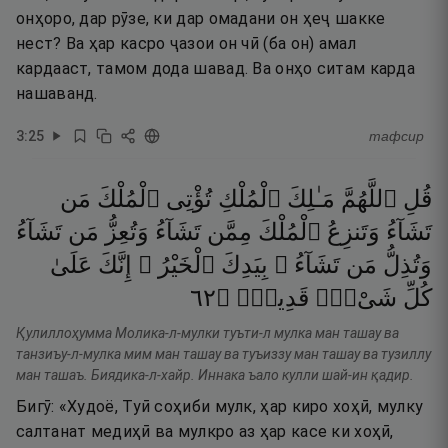
онҳоро, дар рӯзе, ки дар омадани он ҳеҷ шакке
нест? Ва ҳар касро ҷазои он чӣ (ба он) амал
кардааст, тамом дода шавад. Ва онҳо ситам карда
нашаванд.
3
:
25
тафсир
قُلِ
ٱللَّهُمَّ
مَـٰلِكَ
ٱلْمُلْكِ
تُؤْتِى
ٱلْمُلْكَ
مَن
تَشَآءُ
وَتَنزِعُ
ٱلْمُلْكَ
مِمَّن
تَشَآءُ
وَتُعِزُّ
مَن
تَشَآءُ
وَتُذِلُّ
مَن
تَشَآءُ ۖ
بِيَدِكَ
ٱلْخَيْرُ ۖ
إِنَّكَ
عَلَىٰ
٢٦
۝
قَدِيرٌۭ
شَىْءٍۢ
كُلِّ
Қулиллоҳумма Молика-л-мулки туъти-л мулка ман ташау ва
танзиъу-л-мулка мим ман ташау ва туъиззу ман ташау ва тузиллу
ман ташаъ. Биядика-л-хайр. Иннака ъало кулли шай-ин қадир.
Бигӯ: «Худоё, Туӣ соҳиби мулк, ҳар киро хоҳӣ, мулку
салтанат медиҳӣ ва мулкро аз ҳар касе ки хоҳӣ,