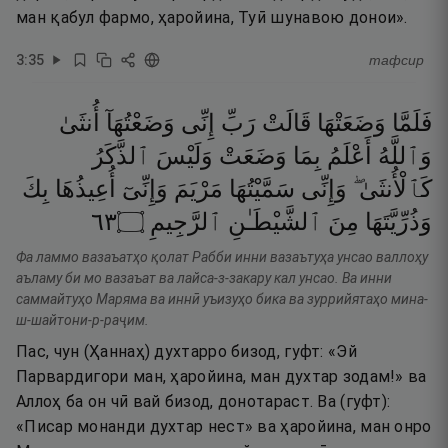
ман қабул фармо, ҳаройина, Туӣ шунавою донои».
3
:
35
тафсир
فَلَمَّا
وَضَعَتْهَا
قَالَتْ
رَبِّ
إِنِّى
وَضَعْتُهَآ
أُنثَىٰ
وَٱللَّهُ
أَعْلَمُ
بِمَا
وَضَعَتْ
وَلَيْسَ
ٱلذَّكَرُ
كَٱلْأُنثَىٰ ۖ
وَإِنِّى
سَمَّيْتُهَا
مَرْيَمَ
وَإِنِّىٓ
أُعِيذُهَا
بِكَ
٣٦
۝
ٱلرَّجِيمِ
ٱلشَّيْطَـٰنِ
مِنَ
وَذُرِّيَّتَهَا
Фа ламмо вазаъатҳо қолат Рабби инни вазаътуҳа унсао валлоҳу
аъламу би мо вазаъат ва лайса-з-закару кал унсао. Ва инни
саммайтуҳо Маряма ва иннӣ уъизуҳо бика ва зуррийятаҳо мина-
ш-шайтони-р-раҷим.
Пас, чун (Ҳаннаҳ) духтарро бизод, гуфт: «Эй
Парвардигори ман, ҳаройина, ман духтар зодам!» ва
Аллоҳ ба он чӣ вай бизод, донотараст. Ва (гуфт):
«Писар монанди духтар нест» ва ҳаройина, ман онро