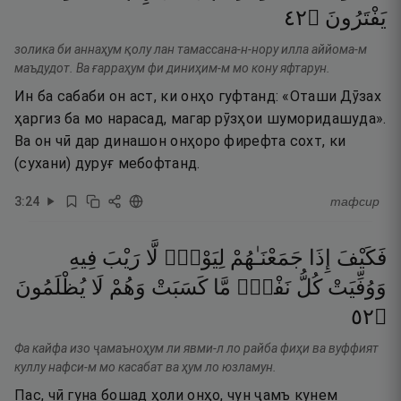
٢٤
۝
يَفْتَرُونَ
золика би аннаҳум қолу лан тамассана-н-нору илла аййома-м
маъдудот. Ва ғарраҳум фи диниҳим-м мо кону яфтарун.
Ин ба сабаби он аст, ки онҳо гуфтанд: «Оташи Дӯзах
ҳаргиз ба мо нарасад, магар рӯзҳои шуморидашуда».
Ва он чӣ дар динашон онҳоро фирефта сохт, ки
(сухани) дуруғ мебофтанд.
3
:
24
тафсир
فَكَيْفَ
إِذَا
جَمَعْنَـٰهُمْ
لِيَوْمٍۢ
لَّا
رَيْبَ
فِيهِ
وَوُفِّيَتْ
كُلُّ
نَفْسٍۢ
مَّا
كَسَبَتْ
وَهُمْ
لَا
يُظْلَمُونَ
٢٥
۝
Фа кайфа изо ҷамаъноҳум ли явми-л ло райба фиҳи ва вуффият
куллу нафси-м мо касабат ва ҳум ло юзламун.
Пас, чӣ гуна бошад ҳоли онҳо, чун ҷамъ кунем