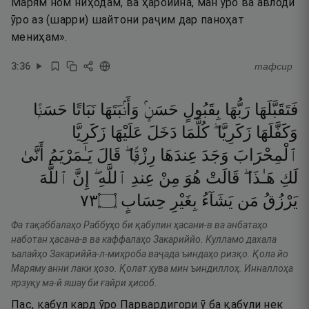
Марям ном ниҳодам, ва ҳаройина, ман ӯро ва авлоди
ӯро аз (шарри) шайтони раҷим дар паноҳат
мениҳам».
3
:
36
тафсир
فَتَقَبَّلَهَا
رَبُّهَا
بِقَبُولٍ
حَسَنٍۢ
وَأَنۢبَتَهَا
نَبَاتًا
حَسَنًۭا
وَكَفَّلَهَا
زَكَرِيَّا ۖ
كُلَّمَا
دَخَلَ
عَلَيْهَا
زَكَرِيَّا
ٱلْمِحْرَابَ
وَجَدَ
عِندَهَا
رِزْقًۭا ۖ
قَالَ
يَـٰمَرْيَمُ
أَنَّىٰ
لَكِ
هَـٰذَا ۖ
قَالَتْ
هُوَ
مِنْ
عِندِ
ٱللَّهِ ۖ
إِنَّ
ٱللَّهَ
٣٧
۝
حِسَابٍ
بِغَيْرِ
يَشَآءُ
مَن
يَرْزُقُ
Фа тақаббалаҳо Раббуҳо би қабулин ҳасани-в ва анбатаҳо
наботан ҳасана-в ва каффалаҳо Закариййо. Кулламо дахала
ъалайҳо Закариййа-л-миҳроба ваҷада ъиндаҳо ризқо. Қола йо
Маряму анни лаки ҳозо. Қолат ҳува мин ъиндиллоҳ. Инналлоҳа
ярзуқу ма-й яшау би ғайри ҳисоб.
Пас, қабул кард ӯро Парвардигори ӯ ба қабули нек