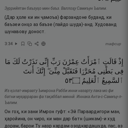
Зуррийятан баъзуҳо мин баъз. Валлоҳу Самиъун Ъалим.
(Дар ҳоле ки ин ҷамоъа) фарзандоне буданд, ки
баъзеи онҳо аз баъзе (пайдо шуда)-анд. Худованд
шунавову доност.
3
:
34
тафсир
إِذْ
قَالَتِ
ٱمْرَأَتُ
عِمْرَٰنَ
رَبِّ
إِنِّى
نَذَرْتُ
لَكَ
مَا
فِى
بَطْنِى
مُحَرَّرًۭا
فَتَقَبَّلْ
مِنِّىٓ ۖ
إِنَّكَ
أَنتَ
٣٥
۝
ٱلْعَلِيمُ
ٱلسَّمِيعُ
Из қолат-имраату Ъимрона Рабби инни назарту лака мо фи
батни муҳарраран фа тақаббал миннӣ. Иннака Анта-с-Самиъу-л-
Ъалим.
Он гоҳ, ки зани Имрон гуфт: «Эй Парвардигори ман,
ҳаройина, он чиро, ки ман дар батн (шикам)-и худ
дорам, барои Ту назр кардам озодкардашуда, пас, аз