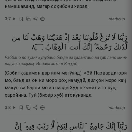
намешаванд, магар соҳибони хирад.
3
:
7
тафсир
رَبَّنَا
لَا
تُزِغْ
قُلُوبَنَا
بَعْدَ
إِذْ
هَدَيْتَنَا
وَهَبْ
لَنَا
مِن
٨
۝
ٱلْوَهَّابُ
أَنتَ
إِنَّكَ
رَحْمَةً ۚ
لَّدُنكَ
Раббано ло тузиғ қулубано баъда из ҳадайтано ва ҳаб лано ми-л-
ладунка раҳмаҳ. Иннака анта-л-Ваҳҳоб.
(Собитқадамон дар илм мегӯянд): «Эй Парвардигори
мо, баъд аз он ки моро роҳ намудӣ, дилҳои моро каҷ
макун ва барои мо аз назди Худ неъмат ато кун,
ҳаройина, Туӣ (бисёр хуб) атокунанда.
3
:
8
тафсир
رَبَّنَآ
إِنَّكَ
جَامِعُ
ٱلنَّاسِ
لِيَوْمٍۢ
لَّا
رَيْبَ
فِيهِ ۚ
إِنَّ