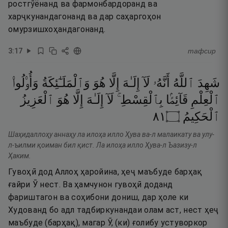
ростгӯёнанд ва фармонбардоранд ва
харҷкунандагонанд ва дар саҳаргоҳон
омурзишхоҳандагонанд.
3
:
17
тафсир
شَهِدَ
ٱللَّهُ
أَنَّهُۥ
لَآ
إِلَـٰهَ
إِلَّا
هُوَ
وَٱلْمَلَـٰٓئِكَةُ
وَأُو۟لُوا۟
ٱلْعِلْمِ
قَآئِمًۢا
بِٱلْقِسْطِ ۚ
لَآ
إِلَـٰهَ
إِلَّا
هُوَ
ٱلْعَزِيزُ
١٨
۝
ٱلْحَكِيمُ
Шаҳидаллоҳу аннаҳу ла илоҳа илло Ҳува ва-л малаикату ва улу-
л-ъилми қоиман бил қист. Ла илоҳа илло Ҳува-л Ъазизу-л
Ҳаким.
Гувоҳӣ дод Аллоҳ ҳаройина, ҳеҷ маъбуде барҳақ
ғайри Ӯ нест. Ва ҳамчунон гувоҳӣ доданд
фариштагон ва соҳибони дониш, дар ҳоле ки
Худованд бо адл тадбиркунандаи олам аст, нест ҳеҷ
маъбуде (барҳақ), магар Ӯ, (ки) ғолибу устуворкор