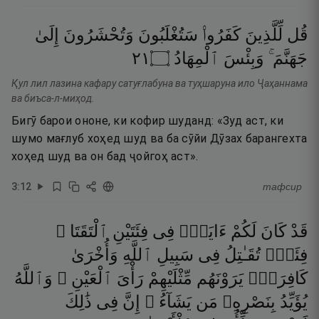
قُل
لِّلَّذِينَ
كَفَرُوا۟
سَتُغْلَبُونَ
وَتُحْشَرُونَ
إِلَىٰ
١٢
۝
ٱلْمِهَادُ
وَبِئْسَ
جَهَنَّمَ ۚ
Қул лил лазина кафару сатуғлабуна ва туҳшаруна ило Ҷаҳаннама
ва биъса-л-миҳод.
Бигӯ барои ононе, ки кофир шуданд: «Зуд аст, ки
шумо мағлуб хоҳед шуд ва ба сӯйи Дӯзах барангехта
хоҳед шуд ва он бад ҷойгоҳ аст».
3
:
12
тафсир
قَدْ
كَانَ
لَكُمْ
ءَايَةٌۭ
فِى
فِئَتَيْنِ
ٱلْتَقَتَا ۖ
فِئَةٌۭ
تُقَـٰتِلُ
فِى
سَبِيلِ
ٱللَّهِ
وَأُخْرَىٰ
كَافِرَةٌۭ
يَرَوْنَهُم
مِّثْلَيْهِمْ
رَأْىَ
ٱلْعَيْنِ ۚ
وَٱللَّهُ
يُؤَيِّدُ
بِنَصْرِهِۦ
مَن
يَشَآءُ ۗ
إِنَّ
فِى
ذَٰلِكَ