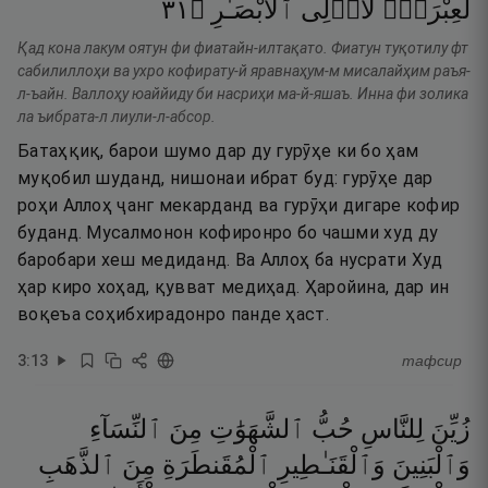
١٣
۝
ٱلْأَبْصَـٰرِ
لِّأُو۟لِى
لَعِبْرَةًۭ
Қад кона лакум оятун фи фиатайн-илтақато. Фиатун туқотилу фт
сабилиллоҳи ва ухро кофирату-й яравнаҳум-м мисалайҳим раъя-
л-ъайн. Валлоҳу юаййиду би насриҳи ма-й-яшаъ. Инна фи золика
ла ъибрата-л лиули-л-абсор.
Батаҳқиқ, барои шумо дар ду гурӯҳе ки бо ҳам
муқобил шуданд, нишонаи ибрат буд: гурӯҳе дар
роҳи Аллоҳ ҷанг мекарданд ва гурӯҳи дигаре кофир
буданд. Мусалмонон кофиронро бо чашми худ ду
баробари хеш медиданд. Ва Аллоҳ ба нусрати Худ
ҳар киро хоҳад, қувват медиҳад. Ҳаройина, дар ин
воқеъа соҳибхирадонро панде ҳаст.
3
:
13
тафсир
زُيِّنَ
لِلنَّاسِ
حُبُّ
ٱلشَّهَوَٰتِ
مِنَ
ٱلنِّسَآءِ
وَٱلْبَنِينَ
وَٱلْقَنَـٰطِيرِ
ٱلْمُقَنطَرَةِ
مِنَ
ٱلذَّهَبِ