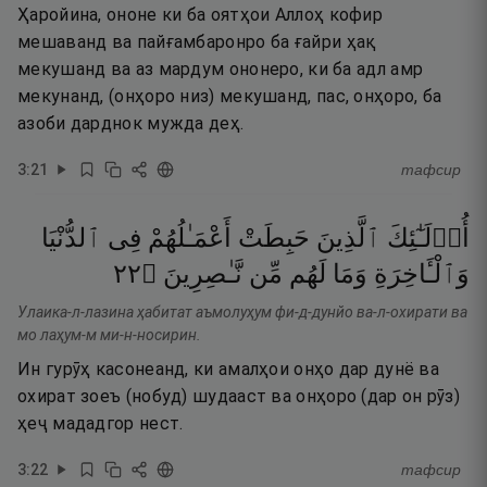
Ҳаройина, ононе ки ба оятҳои Аллоҳ кофир
мешаванд ва пайғамбаронро ба ғайри ҳақ
мекушанд ва аз мардум ононеро, ки ба адл амр
мекунанд, (онҳоро низ) мекушанд, пас, онҳоро, ба
азоби дарднок мужда деҳ.
3
:
21
тафсир
أُو۟لَـٰٓئِكَ
ٱلَّذِينَ
حَبِطَتْ
أَعْمَـٰلُهُمْ
فِى
ٱلدُّنْيَا
٢٢
۝
نَّـٰصِرِينَ
مِّن
لَهُم
وَمَا
وَٱلْـَٔاخِرَةِ
Улаика-л-лазина ҳабитат аъмолуҳум фи-д-дунйо ва-л-охирати ва
мо лаҳум-м ми-н-носирин.
Ин гурӯҳ касонеанд, ки амалҳои онҳо дар дунё ва
охират зоеъ (нобуд) шудааст ва онҳоро (дар он рӯз)
ҳеҷ мададгор нест.
3
:
22
тафсир