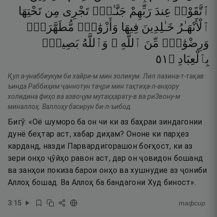
ٱتَّقَوْا۟
عِندَ
رَبِّهِمْ
جَنَّـٰتٌۭ
تَجْرِى
مِن
تَحْتِهَا
ٱلْأَنْهَـٰرُ
خَـٰلِدِينَ
فِيهَا
وَأَزْوَٰجٌۭ
مُّطَهَّرَةٌۭ
وَرِضْوَٰنٌۭ
مِّنَ
ٱللَّهِ ۗ
وَٱللَّهُ
بَصِيرٌۢ
١٥
۝
بِٱلْعِبَادِ
Қул а-унаббиукум би хайри-м мин золикум. Лил лазина-т-тақав
ъинда Раббиҳим ҷаннотун таҷри мин таҳтиҳа-л-анҳору
холидина фиҳо ва азвоҷум мутаҳҳарату-в ва риЗвону-м
миналлоҳ. Валлоҳу басирун би-л-ъибод.
Бигӯ: «Оё шуморо ба он чи ки аз баҳраи зиндагонии
дунё беҳтар аст, хабар диҳам? Ононе ки парҳез
карданд, назди Парвардигорашон боғҳост, ки аз
зери онҳо ҷӯйҳо равон аст, дар он ҷовидон бошанд
ва занҳои покиза барои онҳо ва хушнудие аз ҷониби
Аллоҳ бошад. Ва Аллоҳ ба бандагони Худ биност».
3
:
15
тафсир