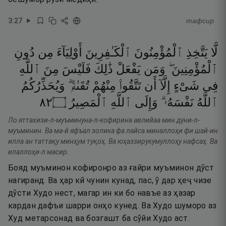
3
:
27
тафсир
لَّا
يَتَّخِذِ
ٱلْمُؤْمِنُونَ
ٱلْكَـٰفِرِينَ
أَوْلِيَآءَ
مِن
دُونِ
ٱلْمُؤْمِنِينَ ۖ
وَمَن
يَفْعَلْ
ذَٰلِكَ
فَلَيْسَ
مِنَ
ٱللَّهِ
فِى
شَىْءٍ
إِلَّآ
أَن
تَتَّقُوا۟
مِنْهُمْ
تُقَىٰةًۭ ۗ
وَيُحَذِّرُكُمُ
٢٨
۝
ٱلْمَصِيرُ
ٱللَّهِ
وَإِلَى
نَفْسَهُۥ ۗ
ٱللَّهُ
Ло яттахизи-л-муъминуна-л-кофирина авлийаа мин дуни-л-
муъминин. Ва ма-й яфъал золика фа лайса миналлоҳи фи шай-ин
илла ан таттақу минҳум туқоҳ. Ва юҳаззирукумуллоҳу нафсаҳ. Ва
илаллоҳи-л масир.
Бояд муъминон кофиронро аз ғайри муъминон дӯст
нагиранд. Ва ҳар кӣ чунин кунад, пас, ӯ дар ҳеҷ чизе
дӯсти Худо нест, магар ин ки бо навъе аз ҳазар
кардан дафъи шарри онҳо кунед. Ва Худо шуморо аз
Худ метарсонад ва бозгашт ба сӯйи Худо аст.