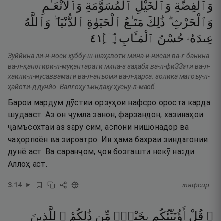
وَٱلْفِضَّةِ
وَٱلْخَيْلِ
ٱلْمُسَوَّمَةِ
وَٱلْأَنْعَـٰمِ
وَٱلْحَرْثِ ۗ
ذَٰلِكَ
مَتَـٰعُ
ٱلْحَيَوٰةِ
ٱلدُّنْيَا ۖ
وَٱللَّهُ
١٤
۝
ٱلْمَـَٔابِ
حُسْنُ
عِندَهُۥ
Зуййина ли-н-носи ҳуббу-ш-шаҳавоти мина-н-нисаи ва-л банина
ва-л-қанотири-л-муқантарати мина-з заҳаби ва-л-фиЗЗати ва-л-
хайли-л-мусаввамати ва-л-анъоми ва-л-ҳарса. золика матоъу-л-
ҳайоти-д дунйо. Валлоҳу ъиндаҳу ҳусну-л-маоб.
Барои мардум дӯстии орзуҳои нафсро ороста карда
шудааст. Аз он ҷумла занон, фарзандон, хазинаҳои
ҷамъсохтаи аз зару сим, аспони нишонадор ва
чаҳорпоён ва зироатро. Ин ҳама баҳраи зиндагонии
дунё аст. Ва саранҷом, ҷои бозгашти некӯ назди
Аллоҳ аст.
3
:
14
тафсир
۞ قُلْ
أَؤُنَبِّئُكُم
بِخَيْرٍۢ
مِّن
ذَٰلِكُمْ ۚ
لِلَّذِينَ