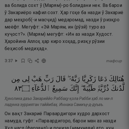
ва болида сохт ӯ (Марям)-ро болидани нек. Ва барои
ӯ Закариёро кафил сохт. Ҳар гоҳе ба назди ӯ Закариё
дар меҳроб(-и масҷид) медаромад, назди ӯ ризқро
меёфт. Мегуфт: «Эй Марям, ин (рӯзӣ) туро аз
куҷост?». (Марям) мегуфт: «Ин аз назди Худост.
Ҳаройина Аллоҳ ҳар киро хоҳад, ризқу рӯзии
беҳисоб медиҳад».
3
:
37
тафсир
هُنَالِكَ
دَعَا
زَكَرِيَّا
رَبَّهُۥ ۖ
قَالَ
رَبِّ
هَبْ
لِى
مِن
٣٨
۝
ٱلدُّعَآءِ
سَمِيعُ
إِنَّكَ
طَيِّبَةً ۖ
ذُرِّيَّةًۭ
لَّدُنكَ
Ҳунолика даъо Закариййо Раббаҳу қола Рабби ҳаб ло ми-л
ладунка зурриятан таййибаҳ. Иннака Самиъу-д-дуъаъ.
Он вақт Закариё Парвардигори худро дархост
намуда, гуфт: «Парвардигоро, барои ман аз назди
Худ насл (фарзанд)-и покиза (намунави) ато, кун,