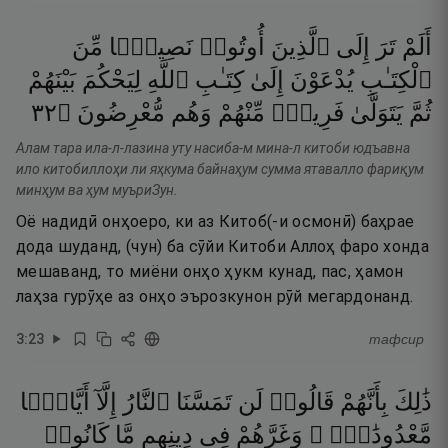
أَلَمْ
تَرَ
إِلَى
ٱلَّذِينَ
أُوتُوا۟
نَصِيبًۭا
مِّنَ
ٱلْكِتَـٰبِ
يُدْعَوْنَ
إِلَىٰ
كِتَـٰبِ
ٱللَّهِ
لِيَحْكُمَ
بَيْنَهُمْ
٢٣
۝
مُّعْرِضُونَ
وَهُم
مِّنْهُمْ
فَرِيقٌۭ
يَتَوَلَّىٰ
ثُمَّ
Алам тара ила-л-лазина уту насиба-м мина-л китоби юдъавна
ило китобиллоҳи ли яҳкума байнаҳум сумма ятавалло фариқум
минҳум ва ҳум муъриЗун.
Оё надидӣ онҳоеро, ки аз Китоб(-и осмонӣ) баҳрае
дода шуданд, (чун) ба сӯйи Китоби Аллоҳ фаро хонда
мешаванд, то миёни онҳо ҳукм кунад, пас, ҳамон
лаҳза гурӯҳе аз онҳо эърозкунон рӯй мегардонанд.
3
:
23
тафсир
ذَٰلِكَ
بِأَنَّهُمْ
قَالُوا۟
لَن
تَمَسَّنَا
ٱلنَّارُ
إِلَّآ
أَيَّامًۭا
مَّعْدُودَٰتٍۢ ۖ
وَغَرَّهُمْ
فِى
دِينِهِم
مَّا
كَانُوا۟