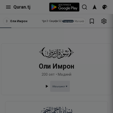
Quran.tj
3
Оли Имрон
Тарҷума
Мусҳаф
Ҷуз
3
•
Саҳифа
52
Оли Имрон
200
оят •
Мадинӣ
Маълумот
▼
ℹ️