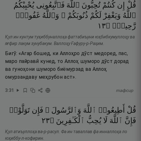
قُلْ
إِن
كُنتُمْ
تُحِبُّونَ
ٱللَّهَ
فَٱتَّبِعُونِى
يُحْبِبْكُمُ
ٱللَّهُ
وَيَغْفِرْ
لَكُمْ
ذُنُوبَكُمْ ۗ
وَٱللَّهُ
غَفُورٌۭ
٣١
۝
رَّحِيمٌۭ
Қул ин кунтум туҳиббуналлоҳа фаттабиъуни юҳбибкумуллоҳу ва
яғфир лакум зунубакум. Валлоҳу Ғафуру-р-Раҳим.
Бигӯ: «Агар бошед, ки Аллоҳро дӯст медоред, пас,
маро пайравӣ кунед, то Аллоҳ шуморо дӯст дорад
ва гуноҳони шуморо биёмурзад ва Аллоҳ
омурзандаву меҳрубон аст».
3
:
31
тафсир
قُلْ
أَطِيعُوا۟
ٱللَّهَ
وَٱلرَّسُولَ ۖ
فَإِن
تَوَلَّوْا۟
٣٢
۝
ٱلْكَـٰفِرِينَ
يُحِبُّ
لَا
ٱللَّهَ
فَإِنَّ
Қул атиъуллоҳа ва-р-расул. Фа ин таваллав фа инналлоҳа ло
юҳиббу-л-кофирин.