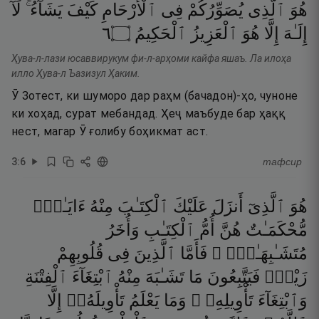
هُوَ
ٱلَّذِى
يُصَوِّرُكُمْ
فِى
ٱلْأَرْحَامِ
كَيْفَ
يَشَآءُ ۚ
لَآ
٦
۝
ٱلْحَكِيمُ
ٱلْعَزِيزُ
هُوَ
إِلَّا
إِلَـٰهَ
Ҳува-л-лази юсаввирукум фи-л-арҳоми кайфа яшаъ. Ла илоҳа
илло Ҳува-л Ъазизул Ҳаким.
Ӯ Зотест, ки шуморо дар раҳм (бачадон)-ҳо, чуноне
ки хоҳад, сурат мебандад. Ҳеҷ маъбуде бар ҳаққ
нест, магар Ӯ ғолибу боҳикмат аст.
3
:
6
тафсир
هُوَ
ٱلَّذِىٓ
أَنزَلَ
عَلَيْكَ
ٱلْكِتَـٰبَ
مِنْهُ
ءَايَـٰتٌۭ
مُّحْكَمَـٰتٌ
هُنَّ
أُمُّ
ٱلْكِتَـٰبِ
وَأُخَرُ
مُتَشَـٰبِهَـٰتٌۭ ۖ
فَأَمَّا
ٱلَّذِينَ
فِى
قُلُوبِهِمْ
زَيْغٌۭ
فَيَتَّبِعُونَ
مَا
تَشَـٰبَهَ
مِنْهُ
ٱبْتِغَآءَ
ٱلْفِتْنَةِ
وَٱبْتِغَآءَ
تَأْوِيلِهِۦ ۗ
وَمَا
يَعْلَمُ
تَأْوِيلَهُۥٓ
إِلَّا