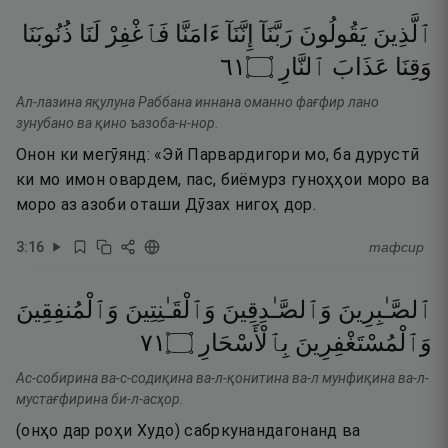
ٱلَّذِينَ
يَقُولُونَ
رَبَّنَآ
إِنَّنَآ
ءَامَنَّا
فَٱغْفِرْ
لَنَا
ذُنُوبَنَا
١٦
۝
ٱلنَّارِ
عَذَابَ
وَقِنَا
Ал-лазина яқулуна Раббана иннана оманно фағфир лано
зунубано ва қино ъазоба-н-нор.
Онон ки мегӯянд: «Эй Парвардигори мо, ба дурустӣ
ки мо имон овардем, пас, биёмурз гуноҳҳои моро ва
моро аз азоби оташи Дӯзах нигоҳ дор.
3
:
16
тафсир
ٱلصَّـٰبِرِينَ
وَٱلصَّـٰدِقِينَ
وَٱلْقَـٰنِتِينَ
وَٱلْمُنفِقِينَ
١٧
۝
بِٱلْأَسْحَارِ
وَٱلْمُسْتَغْفِرِينَ
Ас-собирина ва-с-содиқина ва-л-қонитина ва-л мунфиқина ва-л-
мустағфирина би-л-асҳор.
(онҳо дар роҳи Худо) сабркунандагонанд ва