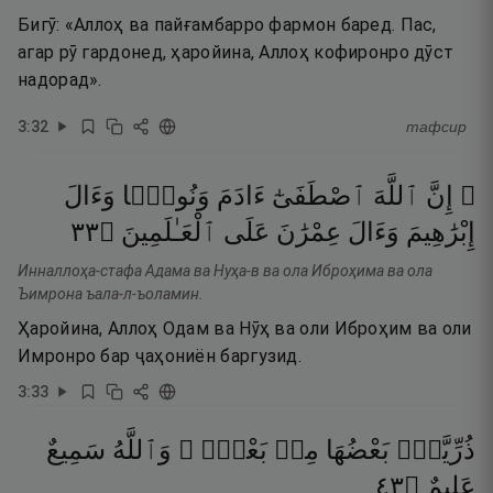
Бигӯ: «Аллоҳ ва пайғамбарро фармон баред. Пас,
агар рӯ гардонед, ҳаройина, Аллоҳ кофиронро дӯст
надорад».
3
:
32
тафсир
۞ إِنَّ
ٱللَّهَ
ٱصْطَفَىٰٓ
ءَادَمَ
وَنُوحًۭا
وَءَالَ
٣٣
۝
ٱلْعَـٰلَمِينَ
عَلَى
عِمْرَٰنَ
وَءَالَ
إِبْرَٰهِيمَ
Инналлоҳа-стафа Адама ва Нуҳа-в ва ола Иброҳима ва ола
Ъимрона ъала-л-ъоламин.
Ҳаройина, Аллоҳ Одам ва Нӯҳ ва оли Иброҳим ва оли
Имронро бар ҷаҳониён баргузид.
3
:
33
ذُرِّيَّةًۢ
بَعْضُهَا
مِنۢ
بَعْضٍۢ ۗ
وَٱللَّهُ
سَمِيعٌ
٣٤
۝
عَلِيمٌ