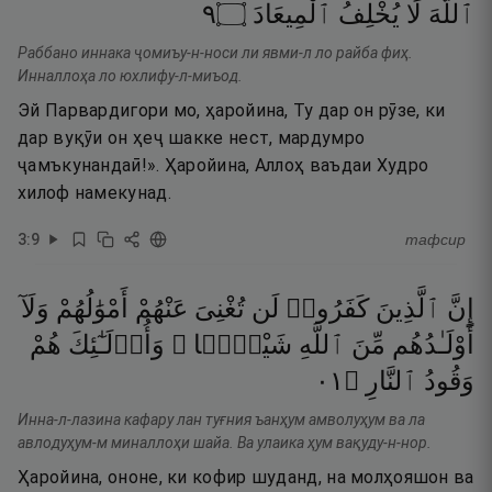
٩
۝
ٱلْمِيعَادَ
يُخْلِفُ
لَا
ٱللَّهَ
Раббано иннака ҷомиъу-н-носи ли явми-л ло райба фиҳ.
Инналлоҳа ло юхлифу-л-миъод.
Эй Парвардигори мо, ҳаройина, Ту дар он рӯзе, ки
дар вуқӯи он ҳеҷ шакке нест, мардумро
ҷамъкунандаӣ!». Ҳаройина, Аллоҳ ваъдаи Худро
хилоф намекунад.
3
:
9
тафсир
إِنَّ
ٱلَّذِينَ
كَفَرُوا۟
لَن
تُغْنِىَ
عَنْهُمْ
أَمْوَٰلُهُمْ
وَلَآ
أَوْلَـٰدُهُم
مِّنَ
ٱللَّهِ
شَيْـًۭٔا ۖ
وَأُو۟لَـٰٓئِكَ
هُمْ
١٠
۝
ٱلنَّارِ
وَقُودُ
Инна-л-лазина кафару лан туғния ъанҳум амволуҳум ва ла
авлодуҳум-м миналлоҳи шайа. Ва улаика ҳум вақуду-н-нор.
Ҳаройина, ононе, ки кофир шуданд, на молҳояшон ва