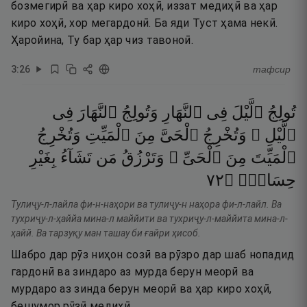
бозмегирӣ ва ҳар киро хоҳӣ, иззат медиҳӣ ва ҳар
киро хоҳӣ, хор мегардонӣ. Ба яди Туст ҳама некӣ.
Ҳаройина, Ту бар ҳар чиз тавоноӣ.
3
:
26
тафсир
تُولِجُ
ٱلَّيْلَ
فِى
ٱلنَّهَارِ
وَتُولِجُ
ٱلنَّهَارَ
فِى
ٱلَّيْلِ ۖ
وَتُخْرِجُ
ٱلْحَىَّ
مِنَ
ٱلْمَيِّتِ
وَتُخْرِجُ
ٱلْمَيِّتَ
مِنَ
ٱلْحَىِّ ۖ
وَتَرْزُقُ
مَن
تَشَآءُ
بِغَيْرِ
٢٧
۝
حِسَابٍۢ
Тулиҷу-л-лайла фи-н-наҳори ва тулиҷу-н наҳора фи-л-лайл. Ва
тухриҷу-л-ҳаййа мина-л маййити ва тухриҷу-л-маййита мина-л-
ҳайй. Ва тарзуқу ман ташау би ғайри ҳисоб.
Шабро дар рӯз ниҳон созӣ ва рӯзро дар шаб нопадид
гардонӣ ва зиндаро аз мурда берун меорӣ ва
мурдаро аз зинда берун меорӣ ва ҳар киро хоҳӣ,
бешумор рӯзӣ медиҳӣ.