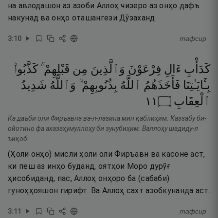
на авлодашон аз азоби Аллоҳ чизеро аз онҳо дафъ
накунад ва онҳо оташангези Дӯзаханд.
3
:
10
тафсир
كَدَأْبِ
ءَالِ
فِرْعَوْنَ
وَٱلَّذِينَ
مِن
قَبْلِهِمْ ۚ
كَذَّبُوا۟
بِـَٔايَـٰتِنَا
فَأَخَذَهُمُ
ٱللَّهُ
بِذُنُوبِهِمْ ۗ
وَٱللَّهُ
شَدِيدُ
١١
۝
ٱلْعِقَابِ
Ка даъби оли Фиръавна ва-л-лазина мин қаблиҳим. Каззабу би-
ойотино фа ахазаҳумуллоҳу би зунубиҳим. Валлоҳу шадиду-л
ъиқоб.
(Ҳоли онҳо) мисли ҳоли оли Фиръавн ва касоне аст,
ки пеш аз инҳо буданд, оятҳои Моро дурӯғ
ҳисобиданд, пас, Аллоҳ онҳоро ба (сабаби)
гуноҳҳояшон гирифт. Ва Аллоҳ сахт азобкунанда аст.
3
:
11
тафсир