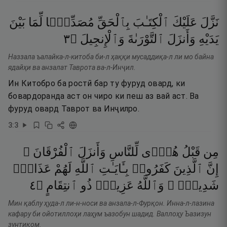
نَزَّلَ
عَلَيْكَ
ٱلْكِتَـٰبَ
بِٱلْحَقِّ
مُصَدِّقًۭا
لِّمَا
بَيْنَ
٣
۝
وَٱلْإِنجِيلَ
ٱلتَّوْرَىٰةَ
وَأَنزَلَ
يَدَيْهِ
Наззала ъалайка-л-китоба би-л ҳаққи мусаддиқа-л ли мо байна
ядайҳи ва анзалат Таврота ва-л-Инҷил.
Ин Китобро ба ростӣ бар ту фуруд овард, ки
бовардоранда аст он чиро ки пеш аз вай аст. Ва
фуруд овард Таврот ва Инҷилро.
3
:
3
مِن
قَبْلُ
هُدًۭى
لِّلنَّاسِ
وَأَنزَلَ
ٱلْفُرْقَانَ ۗ
إِنَّ
ٱلَّذِينَ
كَفَرُوا۟
بِـَٔايَـٰتِ
ٱللَّهِ
لَهُمْ
عَذَابٌۭ
٤
۝
ٱنتِقَامٍ
ذُو
عَزِيزٌۭ
وَٱللَّهُ
شَدِيدٌۭ ۗ
Мин қаблу ҳуда-л ли-н-носи ва анзала-л-Фурқон. Инна-л-лазина
кафару би ойотиллоҳи лаҳум ъазобун шадид. Валлоҳу Ъазизун
зунтиқом.