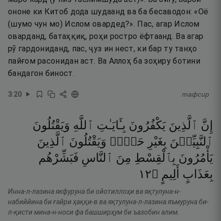
ононе ки Китоб дода шудаанд ва ба бесаводон: «Оё
(шумо чун мо) Ислом овардед?». Пас, агар Ислом
оварданд, батаҳқиқ, роҳи ростро ёфтаанд. Ва агар
рӯ гардониданд, пас, ҷуз ин нест, ки бар ту танҳо
пайғом расонидан аст. Ва Аллоҳ ба зоҳиру ботини
бандагон биност.
3
:
20
тафсир
إِنَّ
ٱلَّذِينَ
يَكْفُرُونَ
بِـَٔايَـٰتِ
ٱللَّهِ
وَيَقْتُلُونَ
ٱلنَّبِيِّـۧنَ
بِغَيْرِ
حَقٍّۢ
وَيَقْتُلُونَ
ٱلَّذِينَ
يَأْمُرُونَ
بِٱلْقِسْطِ
مِنَ
ٱلنَّاسِ
فَبَشِّرْهُم
٢١
۝
أَلِيمٍ
بِعَذَابٍ
Инна-л-лазина якфуруна би ойотиллоҳи ва яқтулуна-н-
набиййина би ғайри ҳаққи-в ва яқтулуна-л-лазина яъмуруна би-
л-қисти мина-н-носи фа башширҳум би ъазобин алим.