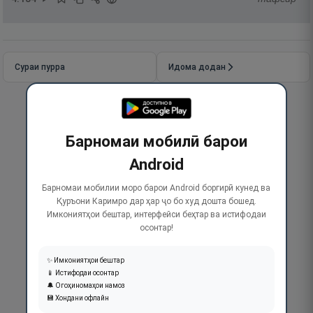
Сураи пурра
Идома додан
Барномаи мобилӣ барои
Android
Барномаи мобилии моро барои Android боргирӣ кунед ва
Қуръони Каримро дар ҳар ҷо бо худ дошта бошед.
Имкониятҳои бештар, интерфейси беҳтар ва истифодаи
осонтар!
✨ Имкониятҳои бештар
📱 Истифодаи осонтар
🔔 Огоҳиномаҳои намоз
💾 Хондани офлайн