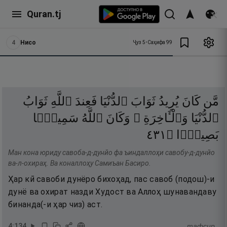
Quran.tj
4
Нисо
Ҷуз
5
•
Саҳифа
99
مَّن
كَانَ
يُرِيدُ
ثَوَابَ
ٱلدُّنْيَا
فَعِندَ
ٱللَّهِ
ثَوَابُ
ٱلدُّنْيَا
وَٱلْـَٔاخِرَةِ ۚ
وَكَانَ
ٱللَّهُ
سَمِيعًۢا
١٣٤
۝
بَصِيرًۭا
Ман кона юриду савоба-д-дунйо фа ъиндаллоҳи савобу-д-дунйо
ва-л-охираҳ. Ва коналлоҳу Самиъан Басиро.
Ҳар кӣ савоби дунёро бихоҳад, пас савоб (подош)-и
дунё ва охират назди Худост ва Аллоҳ шунавандаву
бинанда(-и ҳар чиз) аст.
4
:
134
тафсир