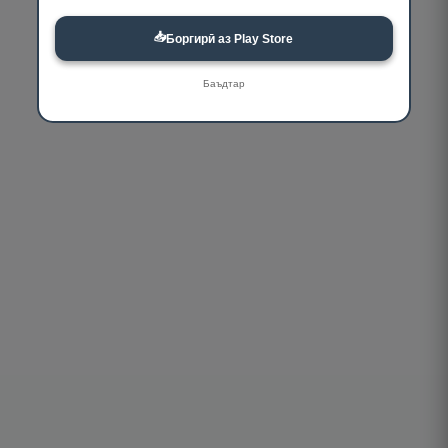
📥
Боргирӣ аз Play Store
Баъдтар