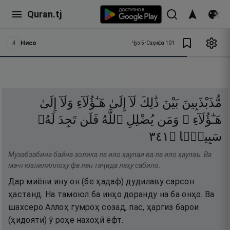
Quran.tj
4
Нисо
Ҷуз
5
•
Саҳифа
101
مُّذَبْذَبِينَ
بَيْنَ
ذَٰلِكَ
لَآ
إِلَىٰ
هَـٰٓؤُلَآءِ
وَلَآ
إِلَىٰ
هَـٰٓؤُلَآءِ ۚ
وَمَن
يُضْلِلِ
ٱللَّهُ
فَلَن
تَجِدَ
لَهُۥ
١٤٣
۝
سَبِيلًۭا
Музабзабина байна золика ла ило ҳаулаи ва ла ило ҳаулаъ. Ва
ма-н юзлилиллоҳу фа лан таҷида лаҳу сабило.
Дар миёни ину он (бе ҳадаф) дудилаву сарсон
ҳастанд. На тамоюл ба инҳо доранду на ба онҳо. Ва
шахсеро Аллоҳ гумроҳ созад, пас, ҳаргиз барои
(ҳидояти) ӯ роҳе нахоҳӣ ёфт.