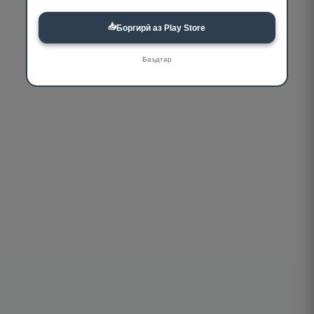
📥
Боргирӣ аз Play Store
Баъдтар