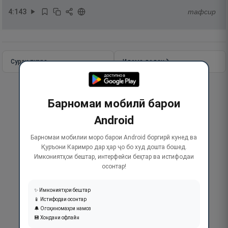
4
:
143
тафсир
Сураи пурра
Идома додан
Барномаи мобилӣ барои
Android
Барномаи мобилии моро барои Android боргирӣ кунед ва
Қуръони Каримро дар ҳар ҷо бо худ дошта бошед.
Имкониятҳои бештар, интерфейси беҳтар ва истифодаи
осонтар!
✨ Имкониятҳои бештар
📱 Истифодаи осонтар
🔔 Огоҳиномаҳои намоз
💾 Хондани офлайн