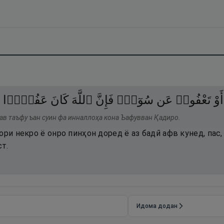
أَوْ
تَعْفُوا۟
عَن
سُوٓءٍۢ
فَإِنَّ
ٱللَّهَ
كَانَ
عَفُوًّۭا
 ав таъфу ъан суин фа инналлоҳа кона Ъафувван Қадиро.
ори некро ё онро пинҳон доред ё аз бадӣ афв кунед, пас,
т.
Идома додан