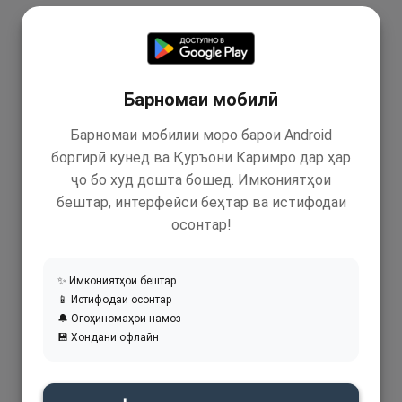
Барномаи мобилӣ
Барномаи мобилии моро барои Android
боргирӣ кунед ва Қуръони Каримро дар ҳар
ҷо бо худ дошта бошед. Имкониятҳои
бештар, интерфейси беҳтар ва истифодаи
осонтар!
✨ Имкониятҳои бештар
📱 Истифодаи осонтар
🔔 Огоҳиномаҳои намоз
💾 Хондани офлайн