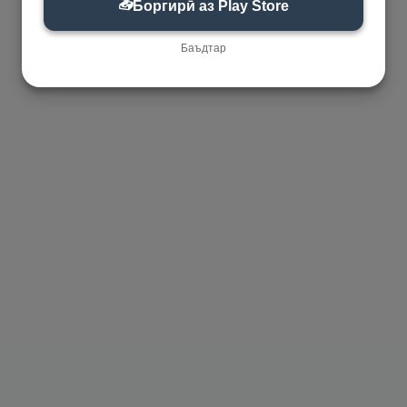
📥
Боргирӣ аз Play Store
Баъдтар