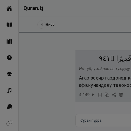
Quran.tj
Асосӣ
4
Нисо
Қуръон
Саҳеҳи Бухорӣ
١٤٩
۝
قَدِيرًا
Вақтҳои намоз
Ин тубду хайран ав тухфуҳу
Омӯзиш
Агар зоҳир гардонед к
афвкунандаву тавонос
Қироат
4
:
149
Иқтибосҳо аз Қуръон
Сураи пурра
Зикрҳо