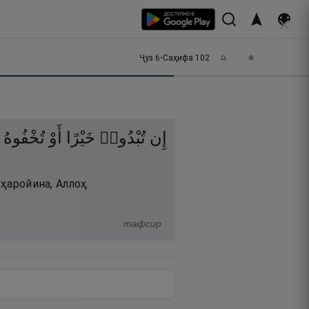
Ҷуз
6
•
Саҳифа
102
إِن
تُبْدُوا۟
خَيْرًا
أَوْ
تُخْفُوهُ
 ҳаройина, Аллоҳ
тафсир