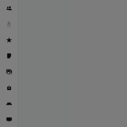
Пайғамбарон
Дуоҳо
Асмоул Ҳусно
Фарзи айн
Галерея
Махзани Маърифат
Барномаи мобилӣ
Пахшҳои зинда