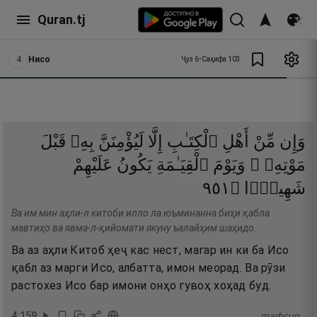
Quran.tj
4
Нисо
Ҷуз
6
•
Саҳифа
103
وَإِن
مِّنْ
أَهْلِ
ٱلْكِتَـٰبِ
إِلَّا
لَيُؤْمِنَنَّ
بِهِۦ
قَبْلَ
مَوْتِهِۦ ۖ
وَيَوْمَ
ٱلْقِيَـٰمَةِ
يَكُونُ
عَلَيْهِمْ
١٥٩
۝
شَهِيدًۭا
Ва им мин аҳли-л китоби илло ла юъминанна биҳи қабла
мавтиҳо ва явма-л-қийомати якуну ъалайҳим шаҳидо.
Ва аз аҳли Китоб ҳеҷ кас нест, магар ин ки ба Исо
қабл аз марги Исо, албатта, имон меорад. Ва рӯзи
растохез Исо бар имони онҳо гувоҳ хоҳад буд.
4
:
159
тафсир