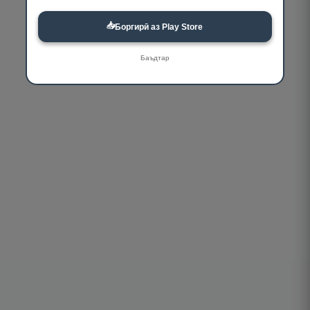
📥
Боргирӣ аз Play Store
Баъдтар