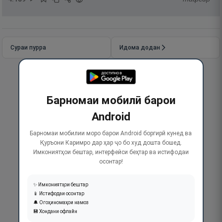
Сураи пурра
Идома додан
Барномаи мобилӣ барои
Android
Барномаи мобилии моро барои Android боргирӣ кунед ва
Қуръони Каримро дар ҳар ҷо бо худ дошта бошед.
Имкониятҳои бештар, интерфейси беҳтар ва истифодаи
осонтар!
✨ Имкониятҳои бештар
📱 Истифодаи осонтар
🔔 Огоҳиномаҳои намоз
💾 Хондани офлайн