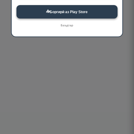
📥
Боргирӣ аз Play Store
Баъдтар