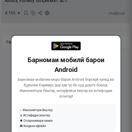
Аллоҳ ғолибу боҳикмат аст.
4
:
165
тафсир
Сураи пурра
Идома додан
Барномаи мобилӣ барои
Android
Барномаи мобилии моро барои Android боргирӣ кунед ва
Қуръони Каримро дар ҳар ҷо бо худ дошта бошед.
Имкониятҳои бештар, интерфейси беҳтар ва истифодаи
осонтар!
✨ Имкониятҳои бештар
📱 Истифодаи осонтар
🔔 Огоҳиномаҳои намоз
💾 Хондани офлайн