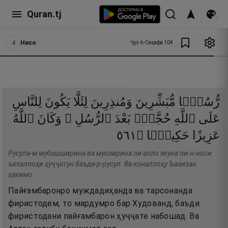
Quran.tj
4
Нисо
Ҷуз
6
•
Саҳифа
104
رُّسُلًۭا
مُّبَشِّرِينَ
وَمُنذِرِينَ
لِئَلَّا
يَكُونَ
لِلنَّاسِ
عَلَى
ٱللَّهِ
حُجَّةٌۢ
بَعْدَ
ٱلرُّسُلِ ۚ
وَكَانَ
ٱللَّهُ
١٦٥
۝
حَكِيمًۭا
عَزِيزًا
Русула-м мубашширина ва мунзирина ли алло якуна ли-н-носи
ъалаллоҳи ҳуҷҷатун баъда-р-русул. Ва коналлоҳу Ъазизан
ҳакимо.
Пайғамбаронро муждадиҳанда ва тарсонанда
фиристодем, то мардумро бар Худованд, баъди
фиристодани пайғамбарон ҳуҷҷате набошад. Ва