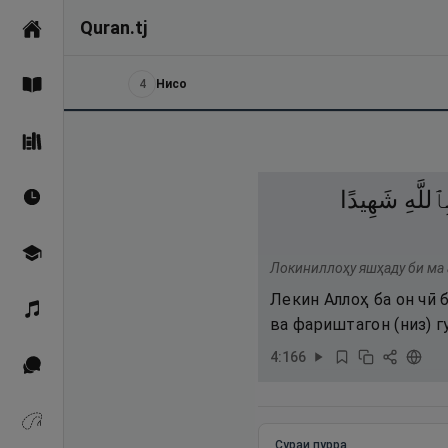
Quran.tj
Асосӣ
4
Нисо
Қуръон
Саҳеҳи Бухорӣ
ِٱللَّهِ
شَهِيدًا
Вақтҳои намоз
Омӯзиш
Локиниллоҳу яшҳаду би ма 
Лекин Аллоҳ ба он чӣ 
Қироат
ва фариштагон (низ) г
4
:
166
Иқтибосҳо аз Қуръон
Зикрҳо
Сураи пурра