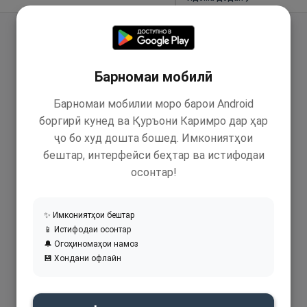
Барномаи мобилӣ
Барномаи мобилии моро барои Android
боргирӣ кунед ва Қуръони Каримро дар ҳар
ҷо бо худ дошта бошед. Имкониятҳои
бештар, интерфейси беҳтар ва истифодаи
осонтар!
✨ Имкониятҳои бештар
📱 Истифодаи осонтар
🔔 Огоҳиномаҳои намоз
💾 Хондани офлайн