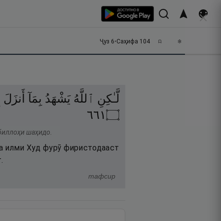
Ҷуз
6
•
Саҳифа
104
لَّـٰكِنِ
ٱللَّهُ
يَشْهَدُ
بِمَآ
أَنزَلَ
ۖ
١٦٦
۝
 биллоҳи шаҳидо.
ба илми Худ фурӯ фиристодааст
.
тафсир