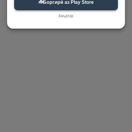
📥
Боргирӣ аз Play Store
Баъдтар