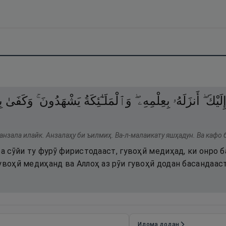
إِلَيْكَ 
أَنزَلَهُۥ
بِعِلْمِهِۦ ۖ
وَٱلْمَلَـٰٓئِكَةُ
يَشْهَدُونَ ۚ
وَكَفَىٰ
ب
анзала илайк. Анзалаҳу би ъилмиҳ. Ва-л-малаикату яшҳадун. Ва кафо
ба сӯйи ту фурӯ фиристодааст, гувоҳӣ медиҳад, ки онро 
увоҳӣ медиҳанд ва Аллоҳ аз рӯи гувоҳӣ додан басандааст
Идома додан