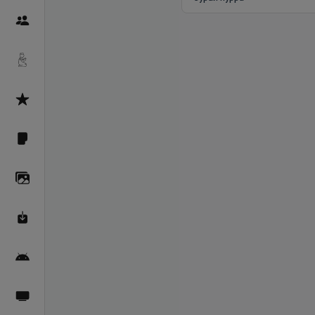
Пайғамбарон
Дуоҳо
Асмоул Ҳусно
Фарзи айн
Галерея
Махзани Маърифат
Барномаи мобилӣ
Пахшҳои зинда