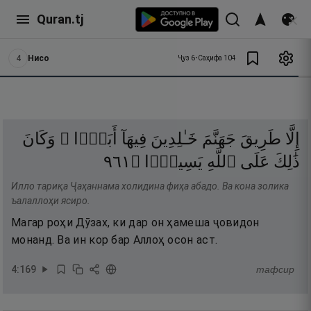
Quran.tj
4
Нисо
Ҷуз
6
•
Саҳифа
104
إِلَّا
طَرِيقَ
جَهَنَّمَ
خَـٰلِدِينَ
فِيهَآ
أَبَدًۭا ۚ
وَكَانَ
١٦٩
۝
يَسِيرًۭا
ٱللَّهِ
عَلَى
ذَٰلِكَ
Илло тариқа Ҷаҳаннама холидина фиҳа абадо. Ва кона золика
ъалаллоҳи ясиро.
Магар роҳи Дӯзах, ки дар он ҳамеша ҷовидон
монанд. Ва ин кор бар Аллоҳ осон аст.
4
:
169
тафсир