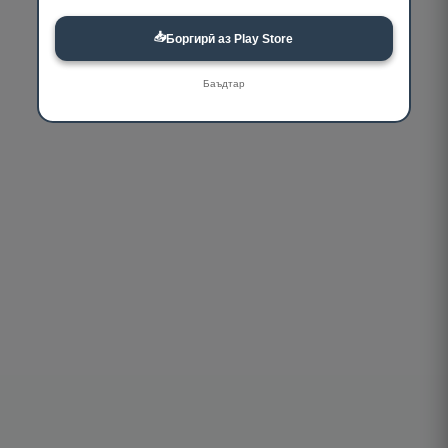
📥
Боргирӣ аз Play Store
Баъдтар