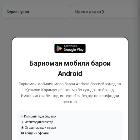
Сураи пурра
Идома додан
Барномаи мобилӣ барои
Android
Барномаи мобилии моро барои Android боргирӣ кунед ва
Қуръони Каримро дар ҳар ҷо бо худ дошта бошед.
Имкониятҳои бештар, интерфейси беҳтар ва истифодаи
осонтар!
✨ Имкониятҳои бештар
📱 Истифодаи осонтар
🔔 Огоҳиномаҳои намоз
💾 Хондани офлайн