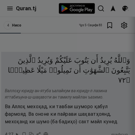
Quran.tj
4
Нисо
Ҷуз
5
•
Саҳифа
83
وَٱللَّهُ
يُرِيدُ
أَن
يَتُوبَ
عَلَيْكُمْ
وَيُرِيدُ
ٱلَّذِينَ
يَتَّبِعُونَ
ٱلشَّهَوَٰتِ
أَن
تَمِيلُوا۟
مَيْلًا
عَظِيمًۭا
٢٧
۝
Валлоҳу юриду ан-ятуба ъалайкум ва юриду-л лазина
яттабиъуна-ш-шаҳавоти ан тамилу майлан ъазимо.
Ва Аллоҳ мехоҳад, ки тавбаи шуморо қабул
фармояд. Ва ононе ки пайрави шаҳватҳоянд,
мехоҳанд ки шумо (ба бадиҳо) сахт майл кунед.
4
:
27
тафсир