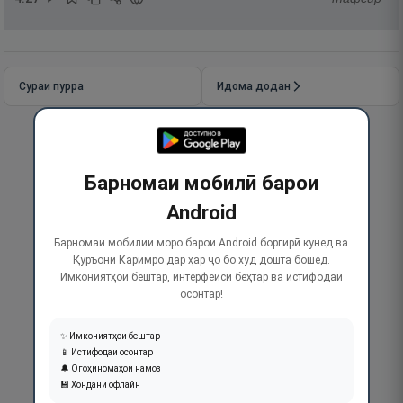
Сураи пурра
Идома додан
Барномаи мобилӣ барои
Android
Барномаи мобилии моро барои Android боргирӣ кунед ва
Қуръони Каримро дар ҳар ҷо бо худ дошта бошед.
Имкониятҳои бештар, интерфейси беҳтар ва истифодаи
осонтар!
✨ Имкониятҳои бештар
📱 Истифодаи осонтар
🔔 Огоҳиномаҳои намоз
💾 Хондани офлайн