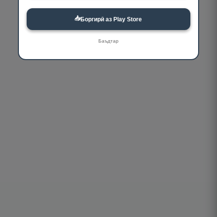
📥
Боргирӣ аз Play Store
Баъдтар