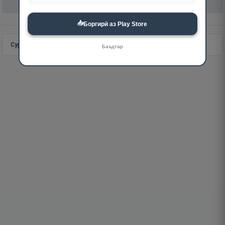
📥
Боргирӣ аз Play Store
Сураи пурра
Идома додан
Баъдтар