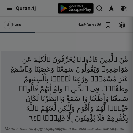
Quran.tj
4
Нисо
Ҷуз
5
•
Саҳифа
86
مِّنَ
ٱلَّذِينَ
هَادُوا۟
يُحَرِّفُونَ
ٱلْكَلِمَ
عَن
مَّوَاضِعِهِۦ
وَيَقُولُونَ
سَمِعْنَا
وَعَصَيْنَا
وَٱسْمَعْ
غَيْرَ
مُسْمَعٍۢ
وَرَٰعِنَا
لَيًّۢا
بِأَلْسِنَتِهِمْ
وَطَعْنًۭا
فِى
ٱلدِّينِ ۚ
وَلَوْ
أَنَّهُمْ
قَالُوا۟
سَمِعْنَا
وَأَطَعْنَا
وَٱسْمَعْ
وَٱنظُرْنَا
لَكَانَ
خَيْرًۭا
لَّهُمْ
وَأَقْوَمَ
وَلَـٰكِن
لَّعَنَهُمُ
ٱللَّهُ
٤٦
۝
قَلِيلًۭا
إِلَّا
يُؤْمِنُونَ
فَلَا
بِكُفْرِهِمْ
Мина-л-лазина ҳоду юҳаррифуна-л-калима ъам мавозиъиҳо ва