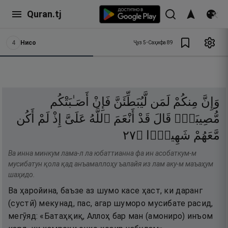
Quran.tj
4
Нисо
Ҷуз
5
•
Саҳифа
89
وَإِنَّ
مِنكُمْ
لَمَن
لَّيُبَطِّئَنَّ
فَإِنْ
أَصَـٰبَتْكُم
مُّصِيبَةٌۭ
قَالَ
قَدْ
أَنْعَمَ
ٱللَّهُ
عَلَىَّ
إِذْ
لَمْ
أَكُن
٧٢
۝
شَهِيدًۭا
مَّعَهُمْ
Ва инна минкум лама-л ла юбаттианна фа ин асобаткум-м
мусибатун қола қад анъамаллоҳу ъалайя из лам аку-м маъаҳум
шаҳидо.
Ва ҳаройина, баъзе аз шумо касе ҳаст, ки даранг
(сустӣ) мекунад, пас, агар шуморо мусибате расид,
мегӯяд: «Батаҳқиқ, Аллоҳ бар ман (амониро) инъом