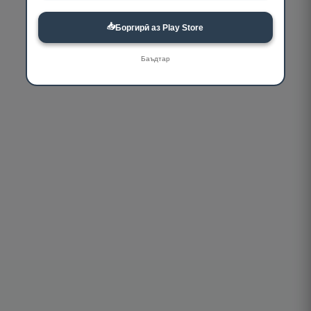
📥
Боргирӣ аз Play Store
Баъдтар