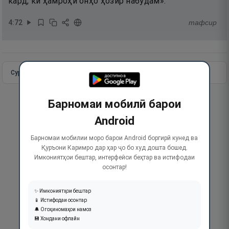
кард, ки ҳамроҳи онҳо ҳозир набудам».
4
:
72
тафсир
Сураи пурра
Идома додан
Барномаи мобилӣ барои
Android
Барномаи мобилии моро барои Android боргирӣ кунед ва
Қуръони Каримро дар ҳар ҷо бо худ дошта бошед.
Имкониятҳои бештар, интерфейси беҳтар ва истифодаи
осонтар!
✨ Имкониятҳои бештар
📱 Истифодаи осонтар
🔔 Огоҳиномаҳои намоз
💾 Хондани офлайн