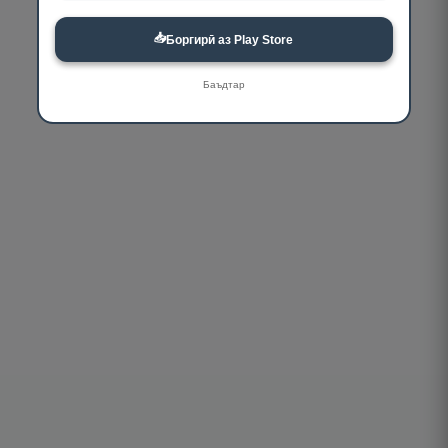
📥
Боргирӣ аз Play Store
Баъдтар