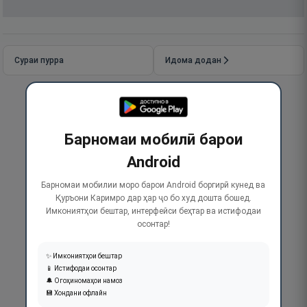
Сураи пурра
Идома додан
Барномаи мобилӣ барои
Android
Барномаи мобилии моро барои Android боргирӣ кунед ва
Қуръони Каримро дар ҳар ҷо бо худ дошта бошед.
Имкониятҳои бештар, интерфейси беҳтар ва истифодаи
осонтар!
✨ Имкониятҳои бештар
📱 Истифодаи осонтар
🔔 Огоҳиномаҳои намоз
💾 Хондани офлайн