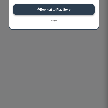
📥
Боргирӣ аз Play Store
Баъдтар