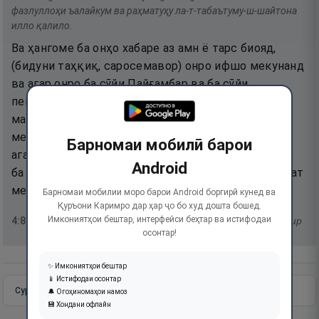
фазлуллоҳи ъалайкум ва раҳматуҳу ла-т-табаътуму-ш-шайтона
илло қалило.
Ва ҳангоме ба онҳо хабаре аз амн ё тарс биояд,
(бидуни таҳқиқ, саросемавор) онро ифшо мекунанд
ва агар онро ба сӯйи Пайғамбар ва ба сӯйи
пешвоёни худ ҳавола мекарданд, ҳаройина,
маслиҳат ва ҳукми он хабарро аз шахсоне ки
метавонанд истимбот (ҳал) кунанд, меёфтанд. Ва
Барномаи мобилӣ барои
агар фазли Аллоҳ ва раҳмати Ӯ бар шумо намебуд,
Android
ба ҷуз андаке аз шумо, албатта, шайтонро мутобиат
мекардед.
Барномаи мобилии моро барои Android боргирӣ кунед ва
Қуръони Каримро дар ҳар ҷо бо худ дошта бошед.
Имкониятҳои бештар, интерфейси беҳтар ва истифодаи
4
:
83
тафсир
осонтар!
✨ Имкониятҳои бештар
📱 Истифодаи осонтар
Сураи пурра
Идома додан
🔔 Огоҳиномаҳои намоз
💾 Хондани офлайн