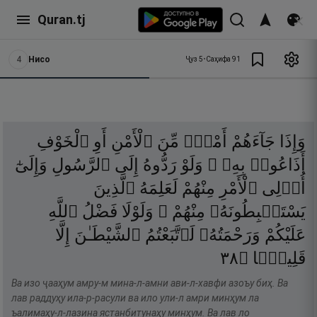
Quran.tj
4
Нисо
Ҷуз
5
•
Саҳифа
91
وَإِذَا
جَآءَهُمْ
أَمْرٌۭ
مِّنَ
ٱلْأَمْنِ
أَوِ
ٱلْخَوْفِ
أَذَاعُوا۟
بِهِۦ ۖ
وَلَوْ
رَدُّوهُ
إِلَى
ٱلرَّسُولِ
وَإِلَىٰٓ
أُو۟لِى
ٱلْأَمْرِ
مِنْهُمْ
لَعَلِمَهُ
ٱلَّذِينَ
يَسْتَنۢبِطُونَهُۥ
مِنْهُمْ ۗ
وَلَوْلَا
فَضْلُ
ٱللَّهِ
عَلَيْكُمْ
وَرَحْمَتُهُۥ
لَٱتَّبَعْتُمُ
ٱلشَّيْطَـٰنَ
إِلَّا
٨٣
۝
قَلِيلًۭا
Ва изо ҷааҳум амру-м мина-л-амни ави-л-хавфи азоъу биҳ. Ва
лав раддуҳу ила-р-расули ва ило ули-л амри минҳум ла
ъалимаҳу-л-лазина ястанбитунаҳу минҳум. Ва лав ло