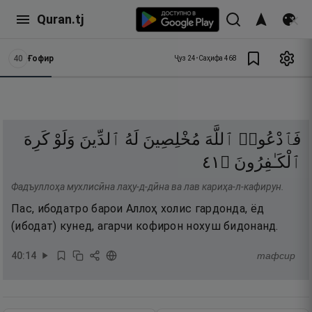
Quran.tj
40
Ғофир
Ҷуз
24
•
Саҳифа
468
فَٱدْعُوا۟
ٱللَّهَ
مُخْلِصِينَ
لَهُ
ٱلدِّينَ
وَلَوْ
كَرِهَ
١٤
۝
ٱلْكَـٰفِرُونَ
Фадъуллоҳа мухлисӣна лаҳу-д-дӣна ва лав кариҳа-л-кафирун.
Пас, ибодатро барои Аллоҳ холис гардонда, ёд
(ибодат) кунед, агарчи кофирон нохуш бидонанд.
40
:
14
тафсир