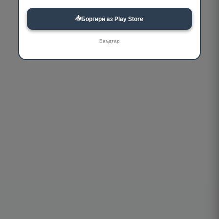
📥
Боргирӣ аз Play Store
Баъдтар