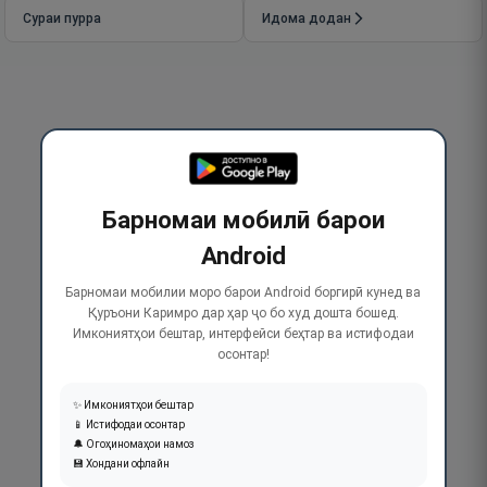
Сураи пурра
Идома додан
Барномаи мобилӣ барои
Android
Барномаи мобилии моро барои Android боргирӣ кунед ва
Қуръони Каримро дар ҳар ҷо бо худ дошта бошед.
Имкониятҳои бештар, интерфейси беҳтар ва истифодаи
осонтар!
✨ Имкониятҳои бештар
📱 Истифодаи осонтар
🔔 Огоҳиномаҳои намоз
💾 Хондани офлайн