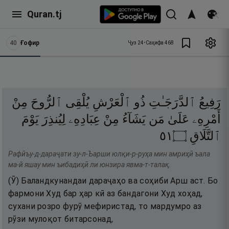
Quran.tj
40
Ғофир
Ҷуз
24
•
Саҳифа
468
رَفِيعُ
ٱلدَّرَجَـٰتِ
ذُو
ٱلْعَرْشِ
يُلْقِى
ٱلرُّوحَ
مِنْ
أَمْرِهِۦ
عَلَىٰ
مَن
يَشَآءُ
مِنْ
عِبَادِهِۦ
لِيُنذِرَ
يَوْمَ
١٥
۝
ٱلتَّلَاقِ
Рафӣъу-д-дараҷати зу-л-Ъарши юлқи-р-руҳа мин амриҳӣ ъала
ма-й яшау мин ъибадиҳӣ ли юнзира явма-т-талақ.
(Ӯ) Баландкунандаи дараҷаҳо ва соҳиби Арш аст. Бо
фармони Худ бар ҳар кӣ аз бандагони Худ хоҳад,
сухани розро фурӯ мефиристад, то мардумро аз
рӯзи мулоқот битарсонад,