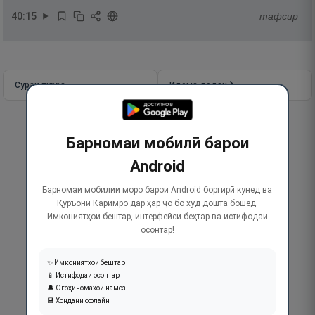
40
:
15
тафсир
Сураи пурра
Идома додан
Барномаи мобилӣ барои
Android
Барномаи мобилии моро барои Android боргирӣ кунед ва
Қуръони Каримро дар ҳар ҷо бо худ дошта бошед.
Имкониятҳои бештар, интерфейси беҳтар ва истифодаи
осонтар!
✨ Имкониятҳои бештар
📱 Истифодаи осонтар
🔔 Огоҳиномаҳои намоз
💾 Хондани офлайн