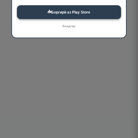
📥
Боргирӣ аз Play Store
Баъдтар