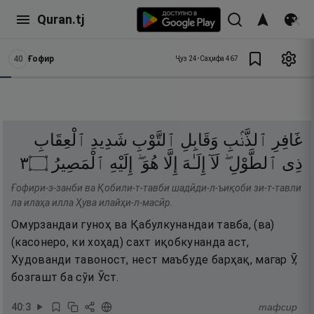
Quran.tj
40
Ғофир
Ҷуз
24
•
Саҳифа
467
غَافِرِ
ٱلذَّنۢبِ
وَقَابِلِ
ٱلتَّوْبِ
شَدِيدِ
ٱلْعِقَابِ
٣
۝
ٱلْمَصِيرُ
إِلَيْهِ
هُوَ ۖ
إِلَّا
إِلَـٰهَ
لَآ
ٱلطَّوْلِ ۖ
ذِى
Ғофири-з-занби ва Қобили-т-тавби шадӣди-л-ъиқоби зи-т-тавли
ла илаҳа илла Ҳува илайҳи-л-масӣр.
Омурзандаи гуноҳ ва Қабулкунандаи тавба, (ва)
(касонеро, ки хоҳад) сахт иқобкунанда аст,
Худованди тавоност, нест маъбуде барҳақ, магар Ӯ,
бозгашт ба сӯи Ӯст.
40
:
3
тафсир