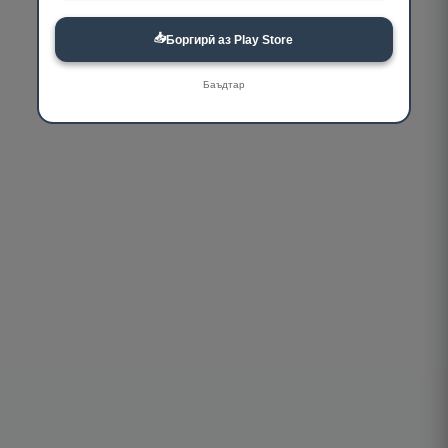
📥
Боргирӣ аз Play Store
Баъдтар