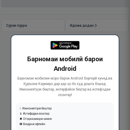
Сураи пурра
Идома додан
Барномаи мобилӣ барои
Android
Барномаи мобилии моро барои Android боргирӣ кунед ва
Қуръони Каримро дар ҳар ҷо бо худ дошта бошед.
Имкониятҳои бештар, интерфейси беҳтар ва истифодаи
осонтар!
✨ Имкониятҳои бештар
📱 Истифодаи осонтар
🔔 Огоҳиномаҳои намоз
💾 Хондани офлайн