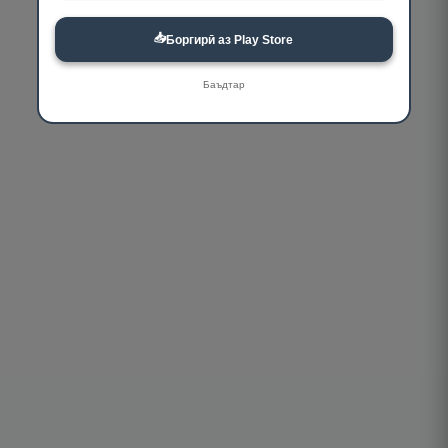
📥
Боргирӣ аз Play Store
Баъдтар