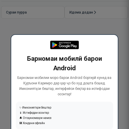
Сураи пурра
Идома додан
Барномаи мобилӣ барои
Android
Барномаи мобилии моро барои Android боргирӣ кунед ва
Қуръони Каримро дар ҳар ҷо бо худ дошта бошед.
Имкониятҳои бештар, интерфейси беҳтар ва истифодаи
осонтар!
✨ Имкониятҳои бештар
📱 Истифодаи осонтар
🔔 Огоҳиномаҳои намоз
💾 Хондани офлайн