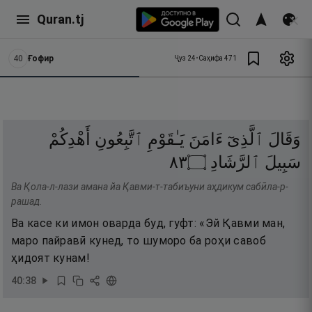
Quran.tj
40
Ғофир
Ҷуз
24
•
Саҳифа
471
وَقَالَ
ٱلَّذِىٓ
ءَامَنَ
يَـٰقَوْمِ
ٱتَّبِعُونِ
أَهْدِكُمْ
٣٨
۝
ٱلرَّشَادِ
سَبِيلَ
Ва Қола-л-лази амана йа Қавми-т-табиъуни аҳдикум сабӣла-р-
рашад.
Ва касе ки имон оварда буд, гуфт: «Эй Қавми ман,
маро пайравӣ кунед, то шуморо ба роҳи савоб
ҳидоят кунам!
40
:
38