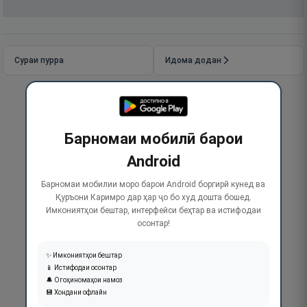
Сураи пурра
Идома додан
Барномаи мобилӣ барои
Android
Барномаи мобилии моро барои Android боргирӣ кунед ва
Қуръони Каримро дар ҳар ҷо бо худ дошта бошед.
Имкониятҳои бештар, интерфейси беҳтар ва истифодаи
осонтар!
✨ Имкониятҳои бештар
📱 Истифодаи осонтар
🔔 Огоҳиномаҳои намоз
💾 Хондани офлайн