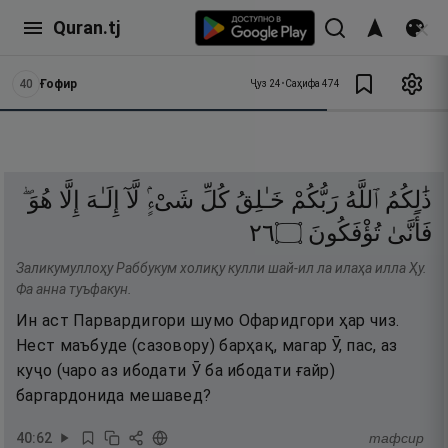
Quran.tj
40
Ғофир
Ҷуз
24
•
Саҳифа
474
ذَٰلِكُمُ
ٱللَّهُ
رَبُّكُمْ
خَـٰلِقُ
كُلِّ
شَىْءٍۢ
لَّآ
إِلَـٰهَ
إِلَّا
هُوَ ۖ
٦٢
۝
تُؤْفَكُونَ
فَأَنَّىٰ
Заликумуллоҳу Раббукум холиқу кулли шай-ил ла илаҳа илла Ҳу.
Фа анна туъфакун.
Ин аст Парвардигори шумо Офаридгори ҳар чиз.
Нест маъбуде (сазовору) барҳақ, магар Ӯ, пас, аз
куҷо (чаро аз ибодати Ӯ ба ибодати ғайр)
баргардонида мешавед?
40
:
62
тафсир