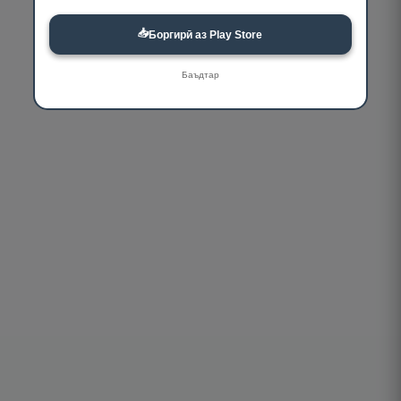
📥
Боргирӣ аз Play Store
Баъдтар