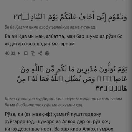
٣٢
۝
ٱلتَّنَادِ
يَوْمَ
عَلَيْكُمْ
أَخَافُ
إِنِّىٓ
وَيَـٰقَوْمِ
Ва йа Қавми инни ахофу ъалайкум явма-т-танад.
Ва эй Қавми ман, албатта, ман бар шумо аз рӯзи бо
якдигар овоз додан метарсам.
40
:
32
يَوْمَ
تُوَلُّونَ
مُدْبِرِينَ
مَا
لَكُم
مِّنَ
ٱللَّهِ
مِنْ
عَاصِمٍۢ ۗ
وَمَن
يُضْلِلِ
ٱللَّهُ
فَمَا
لَهُۥ
مِنْ
٣٣
۝
هَادٍۢ
Явма туваллуна мудбирӣна ма лакум-м миналлоҳи мин ъасим.
Ва ма-й юЗлилиллоҳу фа ма лаҳу мин ҳад.
Рӯзе, ки (аз мавқиф) ҳамагӣ пуштгардону
рӯйгардонед, шуморо аз Аллоҳ дар он рӯз ҳеҷ
нигоҳдорандае нест. Ва ҳар киро Аллоҳ гумроҳ