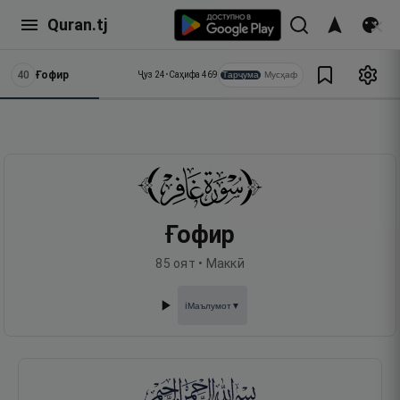
Quran.tj
40
Ғофир
Тарҷума
Мусҳаф
Ҷуз
24
•
Саҳифа
469
Ғофир
85
оят •
Маккӣ
Маълумот
▼
ℹ️