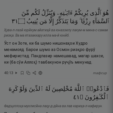
هُوَ
ٱلَّذِى
يُرِيكُمْ
ءَايَـٰتِهِۦ
وَيُنَزِّلُ
لَكُم
مِّنَ
١٣
۝
يُنِيبُ
مَن
إِلَّا
يَتَذَكَّرُ
وَمَا
رِزْقًۭا ۚ
ٱلسَّمَآءِ
Ҳува-л-лазӣ юрӣкум айатиҳӣ ва юназзилу лакум-м мина-с-самаи
ризқа. Ва ма ятазаккару илла ма-й юнӣб.
Ӯст он Зоте, ки ба шумо нишонаҳои Худро
менамояд. Барои шумо аз Осмон ризқро фурӯ
мефиристад. Пандпазир намешавад, магар шахсе,
ки (ба сӯи Аллоҳ) тавбакунон руҷӯъ мекунад.
40
:
13
тафсир
فَٱدْعُوا۟
ٱللَّهَ
مُخْلِصِينَ
لَهُ
ٱلدِّينَ
وَلَوْ
كَرِهَ
١٤
۝
ٱلْكَـٰفِرُونَ
Фадъуллоҳа мухлисӣна лаҳу-д-дӣна ва лав кариҳа-л-кафирун.