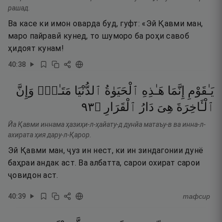
рашад.
Ва касе ки имон оварда буд, гуфт: «Эй Қавми ман,
маро пайравӣ кунед, то шуморо ба роҳи савоб
ҳидоят кунам!
40
:
38
يَـٰقَوْمِ
إِنَّمَا
هَـٰذِهِ
ٱلْحَيَوٰةُ
ٱلدُّنْيَا
مَتَـٰعٌۭ
وَإِنَّ
٣٩
۝
ٱلْقَرَارِ
دَارُ
هِىَ
ٱلْـَٔاخِرَةَ
Йа Қавми иннама ҳазиҳи-л-ҳайату-д дунйа матаъу-в ва инна-л-
ахирата ҳия дару-л-Қарор.
Эй Қавми ман, ҷуз ин нест, ки ин зиндагонии дунё
баҳраи андак аст. Ва албатта, сарои охират сарои
ҷовидон аст.
40
:
39
тафсир