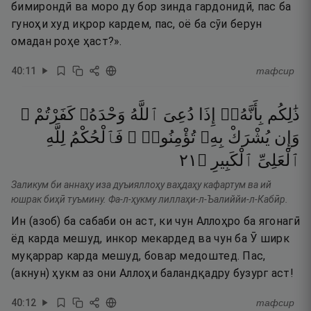
бимирондӣ ва моро ду бор зинда гардонидӣ, пас ба
гуноҳи худ иқрор кардем, пас, оё ба сӯи берун
омадан роҳе ҳаст?».
40
:
11
тафсир
ذَٰلِكُم
بِأَنَّهُۥٓ
إِذَا
دُعِىَ
ٱللَّهُ
وَحْدَهُۥ
كَفَرْتُمْ ۖ
وَإِن
يُشْرَكْ
بِهِۦ
تُؤْمِنُوا۟ ۚ
فَٱلْحُكْمُ
لِلَّهِ
١٢
۝
ٱلْكَبِيرِ
ٱلْعَلِىِّ
Заликум би аннаҳу иза дуъияллоҳу ваҳдаҳу кафартум ва ий
юшрак биҳӣ туъмину. Фа-л-ҳукму лиллаҳи-л-Ъалиййи-л-Кабӣр.
Ин (азоб) ба сабаби он аст, ки чун Аллоҳро ба ягонагӣ
ёд карда мешуд, инкор мекардед ва чун ба Ӯ ширк
муқаррар карда мешуд, бовар медоштед. Пас,
(акнун) ҳукм аз они Аллоҳи баландқадру бузург аст!
40
:
12
тафсир