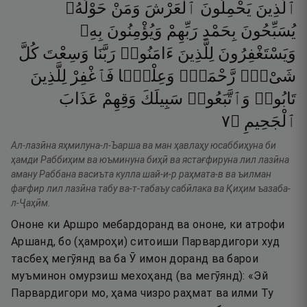
ٱلَّذِينَ
يَحْمِلُونَ
ٱلْعَرْشَ
وَمَنْ
حَوْلَهُۥ
يُسَبِّحُونَ
بِحَمْدِ
رَبِّهِمْ
وَيُؤْمِنُونَ
بِهِۦ
وَيَسْتَغْفِرُونَ
لِلَّذِينَ
ءَامَنُوا۟
رَبَّنَا
وَسِعْتَ
كُلَّ
شَىْءٍۢ
رَّحْمَةًۭ
وَعِلْمًۭا
فَٱغْفِرْ
لِلَّذِينَ
تَابُوا۟
وَٱتَّبَعُوا۟
سَبِيلَكَ
وَقِهِمْ
عَذَابَ
٧
۝
ٱلْجَحِيمِ
Ал-лазӣна яҳмилуна-л-Ъарша ва ман ҳавлаҳу юсаббиҳуна би
ҳамди Раббиҳим ва юъминуна биҳӣ ва ястағфируна лил лазӣна
аману Раббана васиъта кулла шай-и-р раҳмата-в ва ъилман
фағфир лил лазӣна табу ва-т-табаъу сабӣлака ва Қиҳим ъазаба-
л-Ҷаҳӣм.
Ононе ки Аршро мебардоранд ва ононе, ки атрофи
Аршанд, бо (ҳамроҳи) ситоиши Парвардигори худ
тасбеҳ мегӯянд ва ба Ӯ имон доранд ва барои
муъминон омурзиш мехоҳанд (ва мегӯянд): «Эй
Парвардигори мо, ҳама чизро раҳмат ва илми Ту