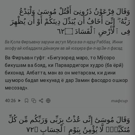
وَقَالَ
فِرْعَوْنُ
ذَرُونِىٓ
أَقْتُلْ
مُوسَىٰ
وَلْيَدْعُ
رَبَّهُۥٓ ۖ
إِنِّىٓ
أَخَافُ
أَن
يُبَدِّلَ
دِينَكُمْ
أَوْ
أَن
يُظْهِرَ
٢٦
۝
ٱلْفَسَادَ
ٱلْأَرْضِ
فِى
Ва Қола Фиръавну заруни ақтул Муса ва-л-ядъу Раббаҳ. Инни
ахофу ай юбаддила дӣнакум ав ай юзҳира фи-л-арЗи-л фасад.
Ва Фиръавн гуфт: «Бигузоред маро, то Мӯсоро
бикушам ва бояд, ки Парвардигори худро (ба ёрӣ)
бихонад. Албатта, ман аз он метарсам, ки дини
шуморо бадал мекунад ё дар Замин фасодро ошкор
месозад».
40
:
26
тафсир
وَقَالَ
مُوسَىٰٓ
إِنِّى
عُذْتُ
بِرَبِّى
وَرَبِّكُم
مِّن
كُلِّ
٢٧
۝
ٱلْحِسَابِ
بِيَوْمِ
يُؤْمِنُ
لَّا
مُتَكَبِّرٍۢ