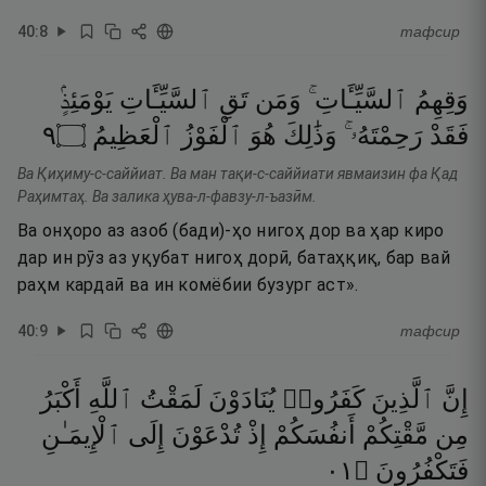
40
:
8
тафсир
وَقِهِمُ
ٱلسَّيِّـَٔاتِ ۚ
وَمَن
تَقِ
ٱلسَّيِّـَٔاتِ
يَوْمَئِذٍۢ
٩
۝
ٱلْعَظِيمُ
ٱلْفَوْزُ
هُوَ
وَذَٰلِكَ
رَحِمْتَهُۥ ۚ
فَقَدْ
Ва Қиҳиму-с-саййиат. Ва ман тақи-с-саййиати явмаизин фа Қад
Раҳимтаҳ. Ва залика ҳува-л-фавзу-л-ъазӣм.
Ва онҳоро аз азоб (бади)-ҳо нигоҳ дор ва ҳар киро
дар ин рӯз аз уқубат нигоҳ дорӣ, батаҳқиқ, бар вай
раҳм кардаӣ ва ин комёбии бузург аст».
40
:
9
тафсир
إِنَّ
ٱلَّذِينَ
كَفَرُوا۟
يُنَادَوْنَ
لَمَقْتُ
ٱللَّهِ
أَكْبَرُ
مِن
مَّقْتِكُمْ
أَنفُسَكُمْ
إِذْ
تُدْعَوْنَ
إِلَى
ٱلْإِيمَـٰنِ
١٠
۝
فَتَكْفُرُونَ