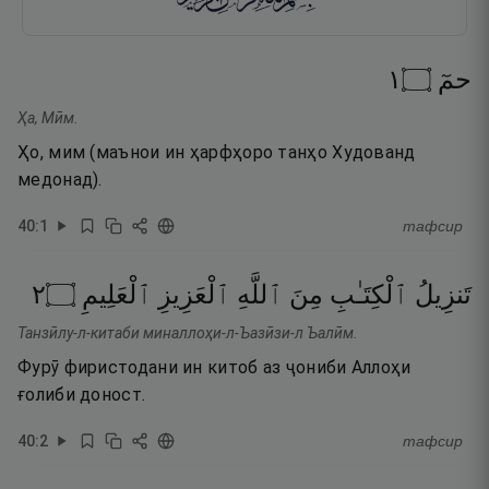
١
۝
حمٓ
Ҳа, Мӣм.
Ҳо, мим (маънои ин ҳарфҳоро танҳо Худованд
медонад).
40
:
1
тафсир
٢
۝
ٱلْعَلِيمِ
ٱلْعَزِيزِ
ٱللَّهِ
مِنَ
ٱلْكِتَـٰبِ
تَنزِيلُ
Танзӣлу-л-китаби миналлоҳи-л-Ъазӣзи-л Ъалӣм.
Фурӯ фиристодани ин китоб аз ҷониби Аллоҳи
ғолиби доност.
40
:
2
тафсир