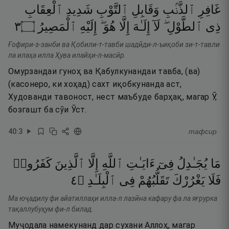
غَافِرِ
ٱلذَّنۢبِ
وَقَابِلِ
ٱلتَّوْبِ
شَدِيدِ
ٱلْعِقَابِ
٣
۝
ٱلْمَصِيرُ
إِلَيْهِ
هُوَ ۖ
إِلَّا
إِلَـٰهَ
لَآ
ٱلطَّوْلِ ۖ
ذِى
Ғофири-з-занби ва Қобили-т-тавби шадӣди-л-ъиқоби зи-т-тавли
ла илаҳа илла Ҳува илайҳи-л-масӣр.
Омурзандаи гуноҳ ва Қабулкунандаи тавба, (ва)
(касонеро, ки хоҳад) сахт иқобкунанда аст,
Худованди тавоност, нест маъбуде барҳақ, магар Ӯ,
бозгашт ба сӯи Ӯст.
40
:
3
тафсир
مَا
يُجَـٰدِلُ
فِىٓ
ءَايَـٰتِ
ٱللَّهِ
إِلَّا
ٱلَّذِينَ
كَفَرُوا۟
٤
۝
ٱلْبِلَـٰدِ
فِى
تَقَلُّبُهُمْ
يَغْرُرْكَ
فَلَا
Ма юҷадилу фи айатиллаҳи илла-л лазӣна кафару фа ла яғрурка
тақаллубуҳум фи-л билад.
Муҷодала намекунанд дар сухани Аллоҳ, магар