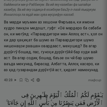
баййинати ми-р-Раббикум. Ва ий яку казибан фа ъалайҳи
казибуҳ. Ва ий яку содиқа-й юсибкум баъЗу-л-лазӣ яъидукум.
Инналлоҳа ла яҳдӣ ман ҳува мусрифун каззаб.
Ва марди муъмин аз хешони Фиръавн, ки имони
худро пинҳон медошт, гуфт: «Оё мардеро ба сабаби
он, ки мегӯяд: «Парвардигори ман Аллоҳ аст», ҳол он
ки дар ҳақиқат ба шумо аз Парвардигори шумо
нишонаҳои равшан овардааст, мекушед? Ва агар
дурӯғгӯ бошад, пас, гуноҳи дурӯғгӯйӣ бар худи вай
аст. Ва агар содиқ бошад, баъзе он чӣ бар шумо
ваъда мекунад, бирасад. Албатта, Аллоҳ касеро, ки
аз ҳад гузарандаи дурӯғгӯй аст, ҳидоят намекунад.
40
:
28
тафсир
يَـٰقَوْمِ
لَكُمُ
ٱلْمُلْكُ
ٱلْيَوْمَ
ظَـٰهِرِينَ
فِى
ٱلْأَرْضِ
فَمَن
يَنصُرُنَا
مِنۢ
بَأْسِ
ٱللَّهِ
إِن
جَآءَنَا ۚ