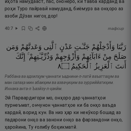
иҳота намудааст, пас, ононеро, ки тавба карданд ва
роҳи Туро пайравӣ намуданд, биёмурз ва онҳоро аз
азоби Дӯзах нигоҳ дор!
40
:
7
тафсир
رَبَّنَا
وَأَدْخِلْهُمْ
جَنَّـٰتِ
عَدْنٍ
ٱلَّتِى
وَعَدتَّهُمْ
وَمَن
صَلَحَ
مِنْ
ءَابَآئِهِمْ
وَأَزْوَٰجِهِمْ
وَذُرِّيَّـٰتِهِمْ ۚ
إِنَّكَ
٨
۝
ٱلْحَكِيمُ
ٱلْعَزِيزُ
أَنتَ
Раббана ва адхилҳум ҷаннати ъаднини-л-латӣ ваъаттаҳум ва
ман салаҳа мин абаиҳим ва азваҷиҳим ва зурриййатиҳим.
Иннака анта-л Ъазӣзу-л-ҳакӣм.
Эй Парвардигори мо, онҳоро дар ҷаннатҳои
пурнеъмат, ончунон ҷаннатҳое ки ба онҳо ваъда
кардаӣ, ворид кун. Ва низ ҳар ки некӯкор бошад аз
падарони онҳо ва занони онҳо ва фарзандони онҳо,
ҳаройина, Ту ғолибу боҳикматӣ.