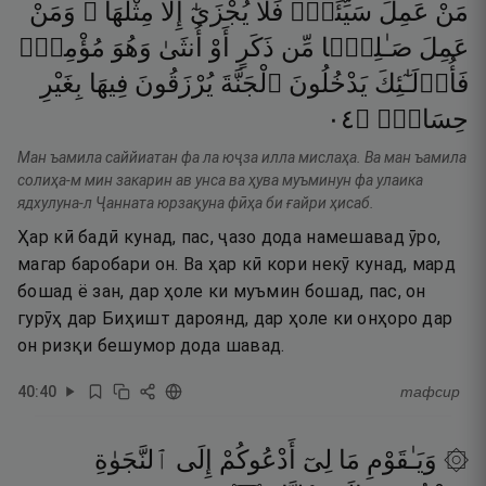
مَنْ
عَمِلَ
سَيِّئَةًۭ
فَلَا
يُجْزَىٰٓ
إِلَّا
مِثْلَهَا ۖ
وَمَنْ
عَمِلَ
صَـٰلِحًۭا
مِّن
ذَكَرٍ
أَوْ
أُنثَىٰ
وَهُوَ
مُؤْمِنٌۭ
فَأُو۟لَـٰٓئِكَ
يَدْخُلُونَ
ٱلْجَنَّةَ
يُرْزَقُونَ
فِيهَا
بِغَيْرِ
٤٠
۝
حِسَابٍۢ
Ман ъамила саййиатан фа ла юҷза илла мислаҳа. Ва ман ъамила
солиҳа-м мин закарин ав унса ва ҳува муъминун фа улаика
ядхулуна-л Ҷанната юрзақуна фӣҳа би ғайри ҳисаб.
Ҳар кӣ бадӣ кунад, пас, ҷазо дода намешавад ӯро,
магар баробари он. Ва ҳар кӣ кори некӯ кунад, мард
бошад ё зан, дар ҳоле ки муъмин бошад, пас, он
гурӯҳ дар Биҳишт дароянд, дар ҳоле ки онҳоро дар
он ризқи бешумор дода шавад.
40
:
40
тафсир
۞ وَيَـٰقَوْمِ
مَا
لِىٓ
أَدْعُوكُمْ
إِلَى
ٱلنَّجَوٰةِ