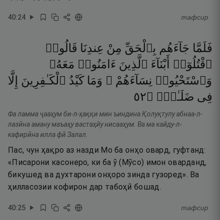
40
:
24
тафсир
فَلَمَّا
جَآءَهُم
بِٱلْحَقِّ
مِنْ
عِندِنَا
قَالُوا۟
ٱقْتُلُوٓا۟
أَبْنَآءَ
ٱلَّذِينَ
ءَامَنُوا۟
مَعَهُۥ
وَٱسْتَحْيُوا۟
نِسَآءَهُمْ ۚ
وَمَا
كَيْدُ
ٱلْكَـٰفِرِينَ
إِلَّا
٢٥
۝
ضَلَـٰلٍۢ
فِى
Фа ламма ҷааҳум би-л-ҳаққи мин ъиндина Қолуқтулу абнаа-л-
лазӣна аману маъаҳу вастаҳйу нисааҳум. Ва ма кайду-л-
кафирӣна илла фӣ Залал.
Пас, чун ҳақро аз назди Мо ба онҳо овард, гуфтанд:
«Писарони касонеро, ки ба ӯ (Мӯсо) имон оварданд,
бикушед ва духтарони онҳоро зинда гузоред». Ва
ҳилласозии кофирон дар табоҳӣ бошад.
40
:
25
тафсир