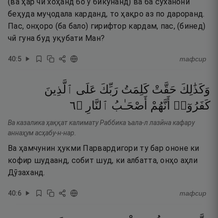
(ва ҳар чи хоҳанд бо ӯ бикунанд) ва ба суханони
беҳуда муҷодала карданд, то ҳақро аз по дароранд.
Пас, онҳоро (ба бало) гирифтор кардам, пас, (бинед)
чӣ гуна буд уқубати Ман?
40
:
5
тафсир
وَكَذَٰلِكَ
حَقَّتْ
كَلِمَتُ
رَبِّكَ
عَلَى
ٱلَّذِينَ
٦
۝
ٱلنَّارِ
أَصْحَـٰبُ
أَنَّهُمْ
كَفَرُوٓا۟
Ва казалика ҳаққат калимату Раббика ъала-л лазӣна кафару
аннаҳум асҳабу-н-нар.
Ва ҳамчунин ҳукми Парвардигори ту бар ононе ки
кофир шудаанд, собит шуд, ки албатта, онҳо аҳли
Дӯзаханд.
40
:
6
тафсир