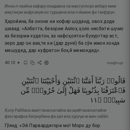
Инна-л-лазӣна кафару юнадавна ла мақтуллоҳи акбару мим
мақтикум анфусакум из тудъавна ила-л-ӣмани фа такфурун.
Ҳаройина, ба ононе ки кофир шуданд, овоз дода
шавад: «Албатта, безории Аллоҳ ҳоло нисбати шумо
аз безории худатон, аз нафсҳоятон бузургтар аст,
зеро дар он вақте ки (дар дунё) ба сӯи имон хонда
мешудед, дар куфратон боқӣ мемондед».
40
:
10
тафсир
قَالُوا۟
رَبَّنَآ
أَمَتَّنَا
ٱثْنَتَيْنِ
وَأَحْيَيْتَنَا
ٱثْنَتَيْنِ
فَٱعْتَرَفْنَا
بِذُنُوبِنَا
فَهَلْ
إِلَىٰ
خُرُوجٍۢ
مِّن
١١
۝
سَبِيلٍۢ
Қолу Раббана аматтанаснатайни ва аҳяйтанаснатайни
фаътарафна бизунубина фа ҳал ила хуруҷи-м мин сабӣл.
Гӯянд: «Эй Парвардигори мо! Моро ду бор