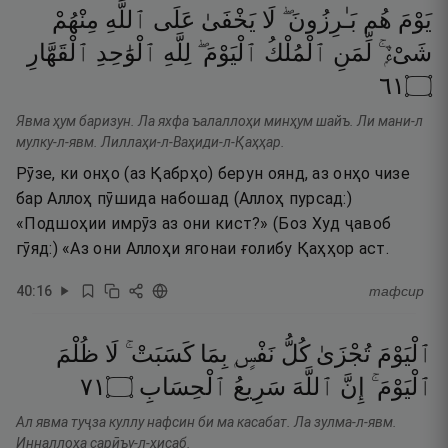
يَوْمَ
هُم
بَـٰرِزُونَ ۖ
لَا
يَخْفَىٰ
عَلَى
ٱللَّهِ
مِنْهُمْ
شَىْءٌۭ ۚ
لِّمَنِ
ٱلْمُلْكُ
ٱلْيَوْمَ ۖ
لِلَّهِ
ٱلْوَٰحِدِ
ٱلْقَهَّارِ
١٦
۝
Явма ҳум баризун. Ла яхфа ъалаллоҳи минҳум шайъ. Ли мани-л
мулку-л-явм. Лиллаҳи-л-Ваҳиди-л-Қаҳҳар.
Рӯзе, ки онҳо (аз Қабрҳо) берун оянд, аз онҳо чизе
бар Аллоҳ пӯшида набошад (Аллоҳ пурсад:)
«Подшоҳии имрӯз аз они кист?» (Боз Худ ҷавоб
гӯяд:) «Аз они Аллоҳи ягонаи ғолибу Қаҳҳор аст.
40
:
16
тафсир
ٱلْيَوْمَ
تُجْزَىٰ
كُلُّ
نَفْسٍۭ
بِمَا
كَسَبَتْ ۚ
لَا
ظُلْمَ
١٧
۝
ٱلْحِسَابِ
سَرِيعُ
ٱللَّهَ
إِنَّ
ٱلْيَوْمَ ۚ
Ал явма туҷза куллу нафсин би ма касабат. Ла зулма-л-явм.
Инналлоҳа сарӣъу-л-ҳисаб.