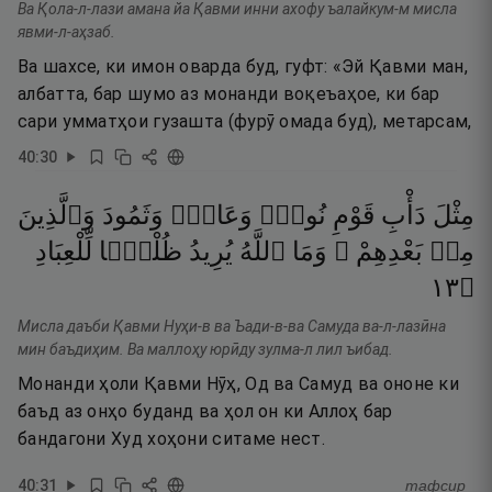
Ва Қола-л-лази амана йа Қавми инни ахофу ъалайкум-м мисла
явми-л-аҳзаб.
Ва шахсе, ки имон оварда буд, гуфт: «Эй Қавми ман,
албатта, бар шумо аз монанди воқеъаҳое, ки бар
сари умматҳои гузашта (фурӯ омада буд), метарсам,
40
:
30
مِثْلَ
دَأْبِ
قَوْمِ
نُوحٍۢ
وَعَادٍۢ
وَثَمُودَ
وَٱلَّذِينَ
مِنۢ
بَعْدِهِمْ ۚ
وَمَا
ٱللَّهُ
يُرِيدُ
ظُلْمًۭا
لِّلْعِبَادِ
٣١
۝
Мисла даъби Қавми Нуҳи-в ва Ъади-в-ва Самуда ва-л-лазӣна
мин баъдиҳим. Ва маллоҳу юрӣду зулма-л лил ъибад.
Монанди ҳоли Қавми Нӯҳ, Од ва Самуд ва ононе ки
баъд аз онҳо буданд ва ҳол он ки Аллоҳ бар
бандагони Худ хоҳони ситаме нест.
40
:
31
тафсир