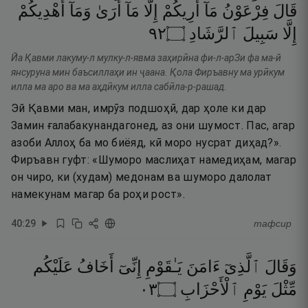
قَالَ
فِرْعَوْنُ
مَآ
أُرِيكُمْ
إِلَّا
مَآ
أَرَىٰ
وَمَآ
أَهْدِيكُمْ
٢٩
۝
ٱلرَّشَادِ
سَبِيلَ
إِلَّا
Йа Қавми лакуму-л мулку-л-явма заҳирӣна фи-л-арЗи фа ма-й
янсуруна мин баъсиллаҳи ин ҷаана. Қола Фиръавну ма урӣкум
илла ма аро ва ма аҳдӣкум илла сабӣла-р-рашад.
Эй Қавми ман, имрӯз подшоҳӣ, дар ҳоле ки дар
Замин ғалабакунандагонед, аз они шумост. Пас, агар
азоби Аллоҳ ба мо биёяд, кӣ моро нусрат диҳад?».
Фиръавн гуфт: «Шуморо маслиҳат намедиҳам, магар
он чиро, ки (худам) медонам ва шуморо далолат
намекунам магар ба роҳи рост».
40
:
29
тафсир
وَقَالَ
ٱلَّذِىٓ
ءَامَنَ
يَـٰقَوْمِ
إِنِّىٓ
أَخَافُ
عَلَيْكُم
٣٠
۝
ٱلْأَحْزَابِ
يَوْمِ
مِّثْلَ