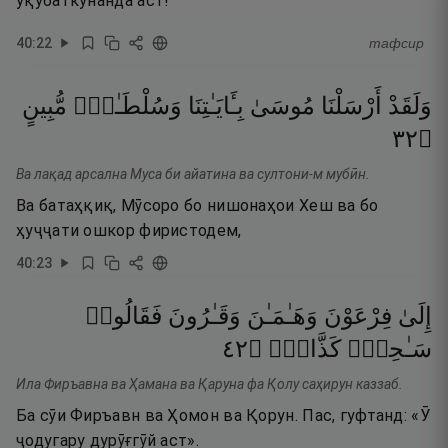
уқубаткунанда аст!
40
:
22
тафсир
وَلَقَدْ
أَرْسَلْنَا
مُوسَىٰ
بِـَٔايَـٰتِنَا
وَسُلْطَـٰنٍۢ
مُّبِينٍ
٢٣
۝
Ва лақад арсална Муса би айатина ва султони-м мубӣн.
Ва батаҳқиқ, Мӯсоро бо нишонаҳои Хеш ва бо
ҳуҷҷати ошкор фиристодем,
40
:
23
إِلَىٰ
فِرْعَوْنَ
وَهَـٰمَـٰنَ
وَقَـٰرُونَ
فَقَالُوا۟
٢٤
۝
كَذَّابٌۭ
سَـٰحِرٌۭ
Ила Фиръавна ва Ҳамана ва Қаруна фа Қолу саҳирун каззаб.
Ба сӯи Фиръавн ва Ҳомон ва Қорун. Пас, гуфтанд: «Ӯ
ҷодугару дурӯғгӯй аст».