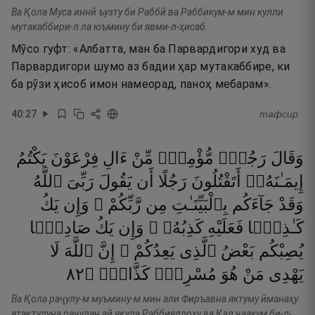
Ва Қола Муса иннӣ ъузту би Раббӣ ва Раббикум-м мин кулли
мутакаббири-л ла юъмину би явми-л-ҳисаб.
Мӯсо гуфт: «Албатта, ман ба Парвардигори худ ва
Парвардигори шумо аз бадии ҳар мутакаббире, ки
ба рӯзи ҳисоб имон намеорад, паноҳ мебарам».
40
:
27
тафсир
وَقَالَ
رَجُلٌۭ
مُّؤْمِنٌۭ
مِّنْ
ءَالِ
فِرْعَوْنَ
يَكْتُمُ
إِيمَـٰنَهُۥٓ
أَتَقْتُلُونَ
رَجُلًا
أَن
يَقُولَ
رَبِّىَ
ٱللَّهُ
وَقَدْ
جَآءَكُم
بِٱلْبَيِّنَـٰتِ
مِن
رَّبِّكُمْ ۖ
وَإِن
يَكُ
كَـٰذِبًۭا
فَعَلَيْهِ
كَذِبُهُۥ ۖ
وَإِن
يَكُ
صَادِقًۭا
يُصِبْكُم
بَعْضُ
ٱلَّذِى
يَعِدُكُمْ ۖ
إِنَّ
ٱللَّهَ
لَا
٢٨
۝
كَذَّابٌۭ
مُسْرِفٌۭ
هُوَ
مَنْ
يَهْدِى
Ва Қола раҷулу-м муъмину-м мин али Фиръавна яктуму ӣманаҳу
атақтулуна раҷулан ай яқула Раббияллоҳу ва Қад ҷаакум би-л-