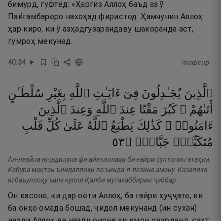
бимурд, гуфтед: «Ҳаргиз Аллоҳ баъд аз ӯ
Пайғамбареро нахоҳад фиристод. Ҳамчунин Аллоҳ
ҳар киро, ки ӯ азҳадгузарандаву шакоранда аст,
гумроҳ мекунад.
40
:
34
тафсир
ٱلَّذِينَ
يُجَـٰدِلُونَ
فِىٓ
ءَايَـٰتِ
ٱللَّهِ
بِغَيْرِ
سُلْطَـٰنٍ
أَتَىٰهُمْ ۖ
كَبُرَ
مَقْتًا
عِندَ
ٱللَّهِ
وَعِندَ
ٱلَّذِينَ
ءَامَنُوا۟ ۚ
كَذَٰلِكَ
يَطْبَعُ
ٱللَّهُ
عَلَىٰ
كُلِّ
قَلْبِ
٣٥
۝
جَبَّارٍۢ
مُتَكَبِّرٍۢ
Ал-лазӣна юҷадилуна фи айатиллаҳи би ғайри султонин атаҳум.
Кабура мақтан ъиндаллоҳи ва ъинда-л-лазӣна аману. Казалика
ятбаъуллоҳу ъала кулли Қалби мутакаббирин ҷаббар.
Он касоне, ки дар оёти Аллоҳ, ба ғайри ҳуҷҷате, ки
ба онҳо омада бошад, ҷидол мекунанд (ин сухан)
назди Аллоҳ ва назди ононе ки имон оварданд, сахт