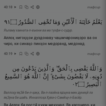
40
:
18
тафсир
١٩
۝
ٱلصُّدُورُ
تُخْفِى
وَمَا
ٱلْأَعْيُنِ
خَآئِنَةَ
يَعْلَمُ
Яъламу хаината-л-аъюни ва ма тухфи-с-судур.
Аллоҳ нигоҳҳои дуздонаву чашмчарониҳоро ва он
чиро, ки синаҳо пинҳон медоранд, медонад.
40
:
19
тафсир
وَٱللَّهُ
يَقْضِى
بِٱلْحَقِّ ۖ
وَٱلَّذِينَ
يَدْعُونَ
مِن
دُونِهِۦ
لَا
يَقْضُونَ
بِشَىْءٍ ۗ
إِنَّ
ٱللَّهَ
هُوَ
ٱلسَّمِيعُ
٢٠
۝
ٱلْبَصِيرُ
Валлоҳу яқЗӣ би-л-ҳаққ. Ва-л-лазӣна ядъуна мин дуниҳӣ ла
яқЗуна би шайъ. Инналлоҳа Ҳува-с-Самӣъу-л-Басӣр.
Ва Аллоҳ ба ростӣ ҳукм мекунад. Ва касонеро, ки