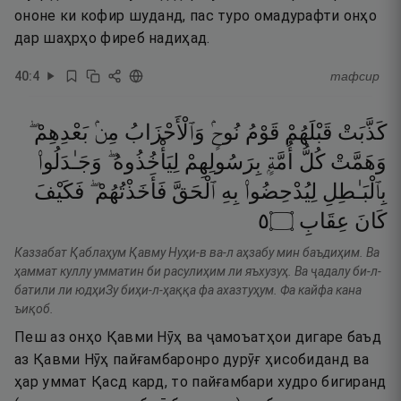
ононе ки кофир шуданд, пас туро омадурафти онҳо
дар шаҳрҳо фиреб надиҳад.
40
:
4
тафсир
كَذَّبَتْ
قَبْلَهُمْ
قَوْمُ
نُوحٍۢ
وَٱلْأَحْزَابُ
مِنۢ
بَعْدِهِمْ ۖ
وَهَمَّتْ
كُلُّ
أُمَّةٍۭ
بِرَسُولِهِمْ
لِيَأْخُذُوهُ ۖ
وَجَـٰدَلُوا۟
بِٱلْبَـٰطِلِ
لِيُدْحِضُوا۟
بِهِ
ٱلْحَقَّ
فَأَخَذْتُهُمْ ۖ
فَكَيْفَ
٥
۝
عِقَابِ
كَانَ
Каззабат Қаблаҳум Қавму Нуҳи-в ва-л аҳзабу мин баъдиҳим. Ва
ҳаммат куллу умматин би расулиҳим ли яъхузуҳ. Ва ҷадалу би-л-
батили ли юдҳиЗу биҳи-л-ҳаққа фа ахазтуҳум. Фа кайфа кана
ъиқоб.
Пеш аз онҳо Қавми Нӯҳ ва ҷамоъатҳои дигаре баъд
аз Қавми Нӯҳ пайғамбаронро дурӯғ ҳисобиданд ва
ҳар уммат Қасд кард, то пайғамбари худро бигиранд