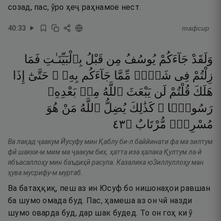
созад, пас, ӯро ҳеҷ раҳнамое нест.
40
:
33
тафсир
وَلَقَدْ
جَآءَكُمْ
يُوسُفُ
مِن
قَبْلُ
بِٱلْبَيِّنَـٰتِ
فَمَا
زِلْتُمْ
فِى
شَكٍّۢ
مِّمَّا
جَآءَكُم
بِهِۦ ۖ
حَتَّىٰٓ
إِذَا
هَلَكَ
قُلْتُمْ
لَن
يَبْعَثَ
ٱللَّهُ
مِنۢ
بَعْدِهِۦ
رَسُولًۭا ۚ
كَذَٰلِكَ
يُضِلُّ
ٱللَّهُ
مَنْ
هُوَ
٣٤
۝
مُّرْتَابٌ
مُسْرِفٌۭ
Ва лақад ҷаакум Йусуфу мин Қаблу би-л баййинати фа ма зилтум
фӣ шакки-м мим ма ҷаакум биҳ. ҳатта иза ҳалака Қултум ла-й
ябъасаллоҳу мин баъдиҳӣ расула. Казалика юЗиллуллоҳу ман
ҳува мусрифу-м муртаб.
Ва батаҳқиқ, пеш аз ин Юсуф бо нишонаҳои равшан
ба шумо омада буд. Пас, ҳамеша аз он чӣ назди
шумо оварда буд, дар шак будед. То он гоҳ ки ӯ