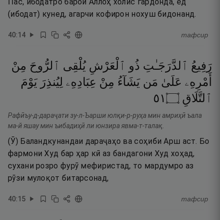
Пас, ибодатро барои Аллоҳ холис гардонда, ёд
(ибодат) кунед, агарчи кофирон нохуш бидонанд.
40
:
14
тафсир
رَفِيعُ
ٱلدَّرَجَـٰتِ
ذُو
ٱلْعَرْشِ
يُلْقِى
ٱلرُّوحَ
مِنْ
أَمْرِهِۦ
عَلَىٰ
مَن
يَشَآءُ
مِنْ
عِبَادِهِۦ
لِيُنذِرَ
يَوْمَ
١٥
۝
ٱلتَّلَاقِ
Рафӣъу-д-дараҷати зу-л-Ъарши юлқи-р-руҳа мин амриҳӣ ъала
ма-й яшау мин ъибадиҳӣ ли юнзира явма-т-талақ.
(Ӯ) Баландкунандаи дараҷаҳо ва соҳиби Арш аст. Бо
фармони Худ бар ҳар кӣ аз бандагони Худ хоҳад,
сухани розро фурӯ мефиристад, то мардумро аз
рӯзи мулоқот битарсонад,
40
:
15
тафсир