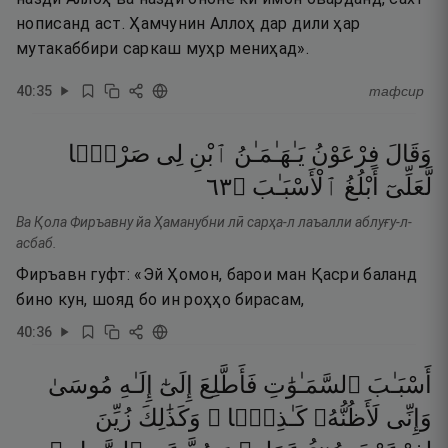
нописанд аст. Ҳамчунин Аллоҳ дар дили ҳар
мутакаббири саркаш муҳр мениҳад».
40
:
35
тафсир
وَقَالَ
فِرْعَوْنُ
يَـٰهَـٰمَـٰنُ
ٱبْنِ
لِى
صَرْحًۭا
٣٦
۝
ٱلْأَسْبَـٰبَ
أَبْلُغُ
لَّعَلِّىٓ
Ва Қола Фиръавну йа Ҳаманубни лӣ сарҳа-л лаъалли аблуғу-л-
асбаб.
Фиръавн гуфт: «Эй Ҳомон, барои ман Қасри баланд
бино кун, шояд бо ин роҳҳо бирасам,
40
:
36
أَسْبَـٰبَ
ٱلسَّمَـٰوَٰتِ
فَأَطَّلِعَ
إِلَىٰٓ
إِلَـٰهِ
مُوسَىٰ
وَإِنِّى
لَأَظُنُّهُۥ
كَـٰذِبًۭا ۚ
وَكَذَٰلِكَ
زُيِّنَ