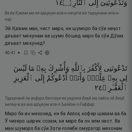
٤١
۝
ٱلنَّارِ
إِلَى
وَتَدْعُونَنِىٓ
Ва йа Қавми ма ли адъукум ила-н-наҷати ва тадъунани ила-н-
нар.
Эй Қавми ман, чист маро, ки шуморо ба сӯи наҷот
даъват мекунам ва шумо бошед маро ба сӯи Дӯзах
даъват мекунед?
40
:
41
تَدْعُونَنِى
لِأَكْفُرَ
بِٱللَّهِ
وَأُشْرِكَ
بِهِۦ
مَا
لَيْسَ
لِى
بِهِۦ
عِلْمٌۭ
وَأَنَا۠
أَدْعُوكُمْ
إِلَى
ٱلْعَزِيزِ
٤٢
۝
ٱلْغَفَّـٰرِ
Тадъунанӣ ли акфура биллаҳи ва ушрика биҳӣ ма лайса лӣ биҳӣ
ъилму-в ва ана адъукум ила-л-Ъазӣзи-л-Ғаффар.
Маро ба ин мехонед, ки ба Аллоҳ кофир шавам ва ба
Ӯ чизеро шарик созам, ки маро ба он илм нест. Ва
ман шуморо ба сӯи Зоти ғолиби омурзгор мехонам.