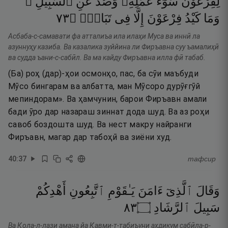
لِفِرْعَوْنَ
سُوٓءُ
عَمَلِهِۦ
وَصُدَّ
عَنِ
ٱلسَّبِيلِ ۚ
٣٧
۝
تَبَابٍۢ
فِى
إِلَّا
فِرْعَوْنَ
كَيْدُ
وَمَا
Асбаба-с-самавати фа атталиъа ила илаҳи Муса ва иннӣ ла
азуннуҳу казиба. Ва казалика зуййина ли Фиръавна суу ъамалиҳӣ
ва судда ъани-с-сабӣл. Ва ма кайду Фиръавна илла фӣ табаб.
(Ба) роҳ (дар)-ҳои осмонҳо, пас, ба сӯи маъбуди
Мӯсо бингарам ва албатта, ман Мӯсоро дурӯғгӯй
мепиндорам». Ва ҳамчунин, барои Фиръавн амали
бади ӯро дар назараш зиннат дода шуд. Ва аз роҳи
савоб боздошта шуд. Ва нест макру найранги
Фиръавн, магар дар табоҳӣ ва зиёни худ.
40
:
37
тафсир
وَقَالَ
ٱلَّذِىٓ
ءَامَنَ
يَـٰقَوْمِ
ٱتَّبِعُونِ
أَهْدِكُمْ
٣٨
۝
ٱلرَّشَادِ
سَبِيلَ
Ва Қола-л-лази амана йа Қавми-т-табиъуни аҳдикум сабӣла-р-