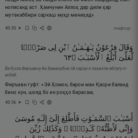
нописанд аст. Ҳамчунин Аллоҳ дар дили ҳар
мутакаббири саркаш муҳр мениҳад».
40
:
35
тафсир
وَقَالَ
فِرْعَوْنُ
يَـٰهَـٰمَـٰنُ
ٱبْنِ
لِى
صَرْحًۭا
٣٦
۝
ٱلْأَسْبَـٰبَ
أَبْلُغُ
لَّعَلِّىٓ
Ва Қола Фиръавну йа Ҳаманубни лӣ сарҳа-л лаъалли аблуғу-л-
асбаб.
Фиръавн гуфт: «Эй Ҳомон, барои ман Қасри баланд
бино кун, шояд бо ин роҳҳо бирасам,
40
:
36
أَسْبَـٰبَ
ٱلسَّمَـٰوَٰتِ
فَأَطَّلِعَ
إِلَىٰٓ
إِلَـٰهِ
مُوسَىٰ
وَإِنِّى
لَأَظُنُّهُۥ
كَـٰذِبًۭا ۚ
وَكَذَٰلِكَ
زُيِّنَ