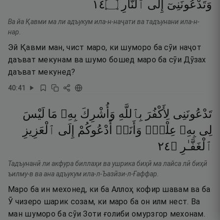
٤١
۝
ٱلنَّارِ
إِلَى
وَتَدْعُونَنِىٓ
Ва йа Қавми ма ли адъукум ила-н-наҷати ва тадъунани ила-н-
нар.
Эй Қавми ман, чист маро, ки шуморо ба сӯи наҷот
даъват мекунам ва шумо бошед маро ба сӯи Дӯзах
даъват мекунед?
40
:
41
تَدْعُونَنِى
لِأَكْفُرَ
بِٱللَّهِ
وَأُشْرِكَ
بِهِۦ
مَا
لَيْسَ
لِى
بِهِۦ
عِلْمٌۭ
وَأَنَا۠
أَدْعُوكُمْ
إِلَى
ٱلْعَزِيزِ
٤٢
۝
ٱلْغَفَّـٰرِ
Тадъунанӣ ли акфура биллаҳи ва ушрика биҳӣ ма лайса лӣ биҳӣ
ъилму-в ва ана адъукум ила-л-Ъазӣзи-л-Ғаффар.
Маро ба ин мехонед, ки ба Аллоҳ кофир шавам ва ба
Ӯ чизеро шарик созам, ки маро ба он илм нест. Ва
ман шуморо ба сӯи Зоти ғолиби омурзгор мехонам.