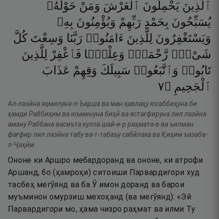
ٱلَّذِينَ
يَحْمِلُونَ
ٱلْعَرْشَ
وَمَنْ
حَوْلَهُۥ
يُسَبِّحُونَ
بِحَمْدِ
رَبِّهِمْ
وَيُؤْمِنُونَ
بِهِۦ
وَيَسْتَغْفِرُونَ
لِلَّذِينَ
ءَامَنُوا۟
رَبَّنَا
وَسِعْتَ
كُلَّ
شَىْءٍۢ
رَّحْمَةًۭ
وَعِلْمًۭا
فَٱغْفِرْ
لِلَّذِينَ
تَابُوا۟
وَٱتَّبَعُوا۟
سَبِيلَكَ
وَقِهِمْ
عَذَابَ
٧
۝
ٱلْجَحِيمِ
Ал-лазӣна яҳмилуна-л-Ъарша ва ман ҳавлаҳу юсаббиҳуна би
ҳамди Раббиҳим ва юъминуна биҳӣ ва ястағфируна лил лазӣна
аману Раббана васиъта кулла шай-и-р раҳмата-в ва ъилман
фағфир лил лазӣна табу ва-т-табаъу сабӣлака ва Қиҳим ъазаба-
л-Ҷаҳӣм.
Ононе ки Аршро мебардоранд ва ононе, ки атрофи
Аршанд, бо (ҳамроҳи) ситоиши Парвардигори худ
тасбеҳ мегӯянд ва ба Ӯ имон доранд ва барои
муъминон омурзиш мехоҳанд (ва мегӯянд): «Эй
Парвардигори мо, ҳама чизро раҳмат ва илми Ту