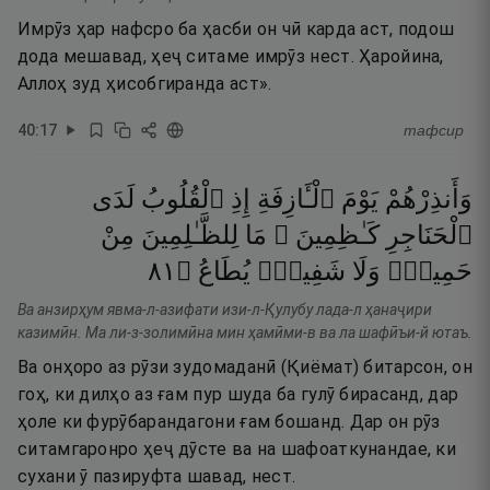
Имрӯз ҳар нафсро ба ҳасби он чӣ карда аст, подош
дода мешавад, ҳеҷ ситаме имрӯз нест. Ҳаройина,
Аллоҳ зуд ҳисобгиранда аст».
40
:
17
тафсир
وَأَنذِرْهُمْ
يَوْمَ
ٱلْـَٔازِفَةِ
إِذِ
ٱلْقُلُوبُ
لَدَى
ٱلْحَنَاجِرِ
كَـٰظِمِينَ ۚ
مَا
لِلظَّـٰلِمِينَ
مِنْ
١٨
۝
يُطَاعُ
شَفِيعٍۢ
وَلَا
حَمِيمٍۢ
Ва анзирҳум явма-л-азифати изи-л-Қулубу лада-л ҳанаҷири
казимӣн. Ма ли-з-золимӣна мин ҳамӣми-в ва ла шафӣъи-й ютаъ.
Ва онҳоро аз рӯзи зудомаданӣ (Қиёмат) битарсон, он
гоҳ, ки дилҳо аз ғам пур шуда ба гулӯ бирасанд, дар
ҳоле ки фурӯбарандагони ғам бошанд. Дар он рӯз
ситамгаронро ҳеҷ дӯсте ва на шафоаткунандае, ки
сухани ӯ пазируфта шавад, нест.