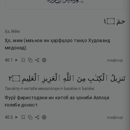
١
۝
حمٓ
Ҳа, Мӣм.
Ҳо, мим (маънои ин ҳарфҳоро танҳо Худованд
медонад).
40
:
1
тафсир
٢
۝
ٱلْعَلِيمِ
ٱلْعَزِيزِ
ٱللَّهِ
مِنَ
ٱلْكِتَـٰبِ
تَنزِيلُ
Танзӣлу-л-китаби миналлоҳи-л-Ъазӣзи-л Ъалӣм.
Фурӯ фиристодани ин китоб аз ҷониби Аллоҳи
ғолиби доност.
40
:
2
тафсир