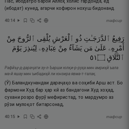
Пас, ибодатро барои Аллоҳ холис гардонда, ёд
(ибодат) кунед, агарчи кофирон нохуш бидонанд.
40
:
14
тафсир
رَفِيعُ
ٱلدَّرَجَـٰتِ
ذُو
ٱلْعَرْشِ
يُلْقِى
ٱلرُّوحَ
مِنْ
أَمْرِهِۦ
عَلَىٰ
مَن
يَشَآءُ
مِنْ
عِبَادِهِۦ
لِيُنذِرَ
يَوْمَ
١٥
۝
ٱلتَّلَاقِ
Рафӣъу-д-дараҷати зу-л-Ъарши юлқи-р-руҳа мин амриҳӣ ъала
ма-й яшау мин ъибадиҳӣ ли юнзира явма-т-талақ.
(Ӯ) Баландкунандаи дараҷаҳо ва соҳиби Арш аст. Бо
фармони Худ бар ҳар кӣ аз бандагони Худ хоҳад,
сухани розро фурӯ мефиристад, то мардумро аз
рӯзи мулоқот битарсонад,
40
:
15
тафсир