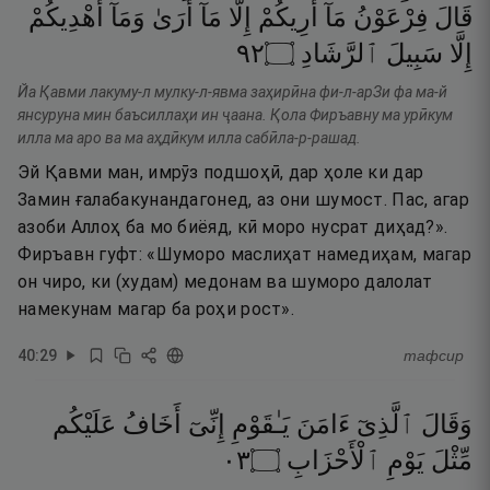
قَالَ
فِرْعَوْنُ
مَآ
أُرِيكُمْ
إِلَّا
مَآ
أَرَىٰ
وَمَآ
أَهْدِيكُمْ
٢٩
۝
ٱلرَّشَادِ
سَبِيلَ
إِلَّا
Йа Қавми лакуму-л мулку-л-явма заҳирӣна фи-л-арЗи фа ма-й
янсуруна мин баъсиллаҳи ин ҷаана. Қола Фиръавну ма урӣкум
илла ма аро ва ма аҳдӣкум илла сабӣла-р-рашад.
Эй Қавми ман, имрӯз подшоҳӣ, дар ҳоле ки дар
Замин ғалабакунандагонед, аз они шумост. Пас, агар
азоби Аллоҳ ба мо биёяд, кӣ моро нусрат диҳад?».
Фиръавн гуфт: «Шуморо маслиҳат намедиҳам, магар
он чиро, ки (худам) медонам ва шуморо далолат
намекунам магар ба роҳи рост».
40
:
29
тафсир
وَقَالَ
ٱلَّذِىٓ
ءَامَنَ
يَـٰقَوْمِ
إِنِّىٓ
أَخَافُ
عَلَيْكُم
٣٠
۝
ٱلْأَحْزَابِ
يَوْمِ
مِّثْلَ