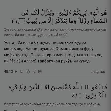
هُوَ
ٱلَّذِى
يُرِيكُمْ
ءَايَـٰتِهِۦ
وَيُنَزِّلُ
لَكُم
مِّنَ
١٣
۝
يُنِيبُ
مَن
إِلَّا
يَتَذَكَّرُ
وَمَا
رِزْقًۭا ۚ
ٱلسَّمَآءِ
Ҳува-л-лазӣ юрӣкум айатиҳӣ ва юназзилу лакум-м мина-с-самаи
ризқа. Ва ма ятазаккару илла ма-й юнӣб.
Ӯст он Зоте, ки ба шумо нишонаҳои Худро
менамояд. Барои шумо аз Осмон ризқро фурӯ
мефиристад. Пандпазир намешавад, магар шахсе,
ки (ба сӯи Аллоҳ) тавбакунон руҷӯъ мекунад.
40
:
13
тафсир
فَٱدْعُوا۟
ٱللَّهَ
مُخْلِصِينَ
لَهُ
ٱلدِّينَ
وَلَوْ
كَرِهَ
١٤
۝
ٱلْكَـٰفِرُونَ
Фадъуллоҳа мухлисӣна лаҳу-д-дӣна ва лав кариҳа-л-кафирун.