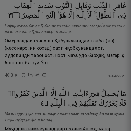
غَافِرِ
ٱلذَّنۢبِ
وَقَابِلِ
ٱلتَّوْبِ
شَدِيدِ
ٱلْعِقَابِ
٣
۝
ٱلْمَصِيرُ
إِلَيْهِ
هُوَ ۖ
إِلَّا
إِلَـٰهَ
لَآ
ٱلطَّوْلِ ۖ
ذِى
Ғофири-з-занби ва Қобили-т-тавби шадӣди-л-ъиқоби зи-т-тавли
ла илаҳа илла Ҳува илайҳи-л-масӣр.
Омурзандаи гуноҳ ва Қабулкунандаи тавба, (ва)
(касонеро, ки хоҳад) сахт иқобкунанда аст,
Худованди тавоност, нест маъбуде барҳақ, магар Ӯ,
бозгашт ба сӯи Ӯст.
40
:
3
тафсир
مَا
يُجَـٰدِلُ
فِىٓ
ءَايَـٰتِ
ٱللَّهِ
إِلَّا
ٱلَّذِينَ
كَفَرُوا۟
٤
۝
ٱلْبِلَـٰدِ
فِى
تَقَلُّبُهُمْ
يَغْرُرْكَ
فَلَا
Ма юҷадилу фи айатиллаҳи илла-л лазӣна кафару фа ла яғрурка
тақаллубуҳум фи-л билад.
Муҷодала намекунанд дар сухани Аллоҳ, магар