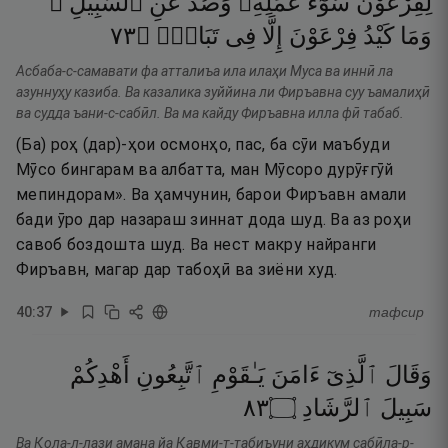
لِفِرْعَوْنَ
سُوٓءُ
عَمَلِهِۦ
وَصُدَّ
عَنِ
ٱلسَّبِيلِ ۚ
٣٧
۝
تَبَابٍۢ
فِى
إِلَّا
فِرْعَوْنَ
كَيْدُ
وَمَا
Асбаба-с-самавати фа атталиъа ила илаҳи Муса ва иннӣ ла
азуннуҳу казиба. Ва казалика зуййина ли Фиръавна суу ъамалиҳӣ
ва судда ъани-с-сабӣл. Ва ма кайду Фиръавна илла фӣ табаб.
(Ба) роҳ (дар)-ҳои осмонҳо, пас, ба сӯи маъбуди
Мӯсо бингарам ва албатта, ман Мӯсоро дурӯғгӯй
мепиндорам». Ва ҳамчунин, барои Фиръавн амали
бади ӯро дар назараш зиннат дода шуд. Ва аз роҳи
савоб боздошта шуд. Ва нест макру найранги
Фиръавн, магар дар табоҳӣ ва зиёни худ.
40
:
37
тафсир
وَقَالَ
ٱلَّذِىٓ
ءَامَنَ
يَـٰقَوْمِ
ٱتَّبِعُونِ
أَهْدِكُمْ
٣٨
۝
ٱلرَّشَادِ
سَبِيلَ
Ва Қола-л-лази амана йа Қавми-т-табиъуни аҳдикум сабӣла-р-