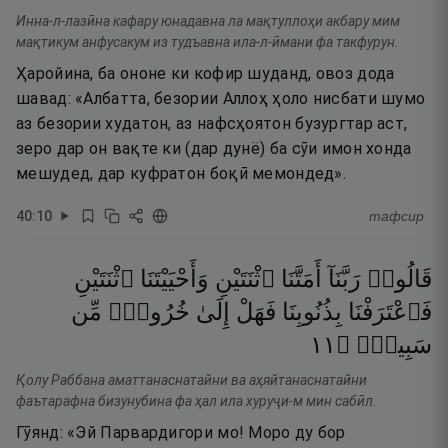
Инна-л-лазӣна кафару юнадавна ла мақтуллоҳи акбару мим
мақтикум анфусакум из тудъавна ила-л-ӣмани фа такфурун.
Ҳаройина, ба ононе ки кофир шуданд, овоз дода
шавад: «Албатта, безории Аллоҳ ҳоло нисбати шумо
аз безории худатон, аз нафсҳоятон бузургтар аст,
зеро дар он вақте ки (дар дунё) ба сӯи имон хонда
мешудед, дар куфратон боқӣ мемондед».
40
:
10
тафсир
قَالُوا۟
رَبَّنَآ
أَمَتَّنَا
ٱثْنَتَيْنِ
وَأَحْيَيْتَنَا
ٱثْنَتَيْنِ
فَٱعْتَرَفْنَا
بِذُنُوبِنَا
فَهَلْ
إِلَىٰ
خُرُوجٍۢ
مِّن
١١
۝
سَبِيلٍۢ
Қолу Раббана аматтанаснатайни ва аҳяйтанаснатайни
фаътарафна бизунубина фа ҳал ила хуруҷи-м мин сабӣл.
Гӯянд: «Эй Парвардигори мо! Моро ду бор