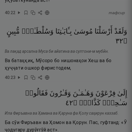
уқубаткунанда аст!
40
:
22
тафсир
وَلَقَدْ
أَرْسَلْنَا
مُوسَىٰ
بِـَٔايَـٰتِنَا
وَسُلْطَـٰنٍۢ
مُّبِينٍ
٢٣
۝
Ва лақад арсална Муса би айатина ва султони-м мубӣн.
Ва батаҳқиқ, Мӯсоро бо нишонаҳои Хеш ва бо
ҳуҷҷати ошкор фиристодем,
40
:
23
إِلَىٰ
فِرْعَوْنَ
وَهَـٰمَـٰنَ
وَقَـٰرُونَ
فَقَالُوا۟
٢٤
۝
كَذَّابٌۭ
سَـٰحِرٌۭ
Ила Фиръавна ва Ҳамана ва Қаруна фа Қолу саҳирун каззаб.
Ба сӯи Фиръавн ва Ҳомон ва Қорун. Пас, гуфтанд: «Ӯ
ҷодугару дурӯғгӯй аст».