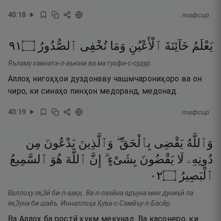
40
:
18
тафсир
١٩
۝
ٱلصُّدُورُ
تُخْفِى
وَمَا
ٱلْأَعْيُنِ
خَآئِنَةَ
يَعْلَمُ
Яъламу хаината-л-аъюни ва ма тухфи-с-судур.
Аллоҳ нигоҳҳои дуздонаву чашмчарониҳоро ва он
чиро, ки синаҳо пинҳон медоранд, медонад.
40
:
19
тафсир
وَٱللَّهُ
يَقْضِى
بِٱلْحَقِّ ۖ
وَٱلَّذِينَ
يَدْعُونَ
مِن
دُونِهِۦ
لَا
يَقْضُونَ
بِشَىْءٍ ۗ
إِنَّ
ٱللَّهَ
هُوَ
ٱلسَّمِيعُ
٢٠
۝
ٱلْبَصِيرُ
Валлоҳу яқЗӣ би-л-ҳаққ. Ва-л-лазӣна ядъуна мин дуниҳӣ ла
яқЗуна би шайъ. Инналлоҳа Ҳува-с-Самӣъу-л-Басӣр.
Ва Аллоҳ ба ростӣ ҳукм мекунад. Ва касонеро, ки