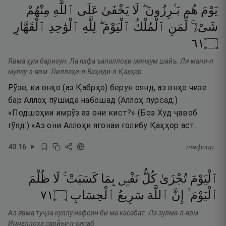
يَوْمَ
هُم
بَـٰرِزُونَ ۖ
لَا
يَخْفَىٰ
عَلَى
ٱللَّهِ
مِنْهُمْ
شَىْءٌۭ ۚ
لِّمَنِ
ٱلْمُلْكُ
ٱلْيَوْمَ ۖ
لِلَّهِ
ٱلْوَٰحِدِ
ٱلْقَهَّارِ
١٦
۝
Явма ҳум баризун. Ла яхфа ъалаллоҳи минҳум шайъ. Ли мани-л
мулку-л-явм. Лиллаҳи-л-Ваҳиди-л-Қаҳҳар.
Рӯзе, ки онҳо (аз Қабрҳо) берун оянд, аз онҳо чизе
бар Аллоҳ пӯшида набошад (Аллоҳ пурсад:)
«Подшоҳии имрӯз аз они кист?» (Боз Худ ҷавоб
гӯяд:) «Аз они Аллоҳи ягонаи ғолибу Қаҳҳор аст.
40
:
16
тафсир
ٱلْيَوْمَ
تُجْزَىٰ
كُلُّ
نَفْسٍۭ
بِمَا
كَسَبَتْ ۚ
لَا
ظُلْمَ
١٧
۝
ٱلْحِسَابِ
سَرِيعُ
ٱللَّهَ
إِنَّ
ٱلْيَوْمَ ۚ
Ал явма туҷза куллу нафсин би ма касабат. Ла зулма-л-явм.
Инналлоҳа сарӣъу-л-ҳисаб.