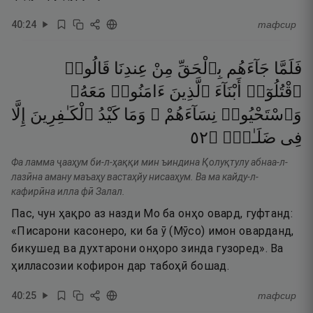
40
:
24
тафсир
فَلَمَّا
جَآءَهُم
بِٱلْحَقِّ
مِنْ
عِندِنَا
قَالُوا۟
ٱقْتُلُوٓا۟
أَبْنَآءَ
ٱلَّذِينَ
ءَامَنُوا۟
مَعَهُۥ
وَٱسْتَحْيُوا۟
نِسَآءَهُمْ ۚ
وَمَا
كَيْدُ
ٱلْكَـٰفِرِينَ
إِلَّا
٢٥
۝
ضَلَـٰلٍۢ
فِى
Фа ламма ҷааҳум би-л-ҳаққи мин ъиндина Қолуқтулу абнаа-л-
лазӣна аману маъаҳу вастаҳйу нисааҳум. Ва ма кайду-л-
кафирӣна илла фӣ Залал.
Пас, чун ҳақро аз назди Мо ба онҳо овард, гуфтанд:
«Писарони касонеро, ки ба ӯ (Мӯсо) имон оварданд,
бикушед ва духтарони онҳоро зинда гузоред». Ва
ҳилласозии кофирон дар табоҳӣ бошад.
40
:
25
тафсир