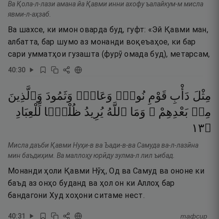
Ва Қола-л-лази амана йа Қавми инни ахофу ъалайкум-м мисла
явми-л-аҳзаб.
Ва шахсе, ки имон оварда буд, гуфт: «Эй Қавми ман,
албатта, бар шумо аз монанди воқеъаҳое, ки бар
сари умматҳои гузашта (фурӯ омада буд), метарсам,
40
:
30
مِثْلَ
دَأْبِ
قَوْمِ
نُوحٍۢ
وَعَادٍۢ
وَثَمُودَ
وَٱلَّذِينَ
مِنۢ
بَعْدِهِمْ ۚ
وَمَا
ٱللَّهُ
يُرِيدُ
ظُلْمًۭا
لِّلْعِبَادِ
٣١
۝
Мисла даъби Қавми Нуҳи-в ва Ъади-в-ва Самуда ва-л-лазӣна
мин баъдиҳим. Ва маллоҳу юрӣду зулма-л лил ъибад.
Монанди ҳоли Қавми Нӯҳ, Од ва Самуд ва ононе ки
баъд аз онҳо буданд ва ҳол он ки Аллоҳ бар
бандагони Худ хоҳони ситаме нест.
40
:
31
тафсир