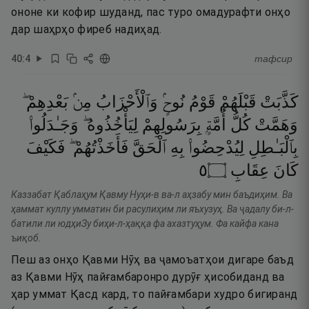
ононе ки кофир шуданд, пас туро омадурафти онҳо
дар шаҳрҳо фиреб надиҳад.
40
:
4
тафсир
كَذَّبَتْ
قَبْلَهُمْ
قَوْمُ
نُوحٍۢ
وَٱلْأَحْزَابُ
مِنۢ
بَعْدِهِمْ ۖ
وَهَمَّتْ
كُلُّ
أُمَّةٍۭ
بِرَسُولِهِمْ
لِيَأْخُذُوهُ ۖ
وَجَـٰدَلُوا۟
بِٱلْبَـٰطِلِ
لِيُدْحِضُوا۟
بِهِ
ٱلْحَقَّ
فَأَخَذْتُهُمْ ۖ
فَكَيْفَ
٥
۝
عِقَابِ
كَانَ
Каззабат Қаблаҳум Қавму Нуҳи-в ва-л аҳзабу мин баъдиҳим. Ва
ҳаммат куллу умматин би расулиҳим ли яъхузуҳ. Ва ҷадалу би-л-
батили ли юдҳиЗу биҳи-л-ҳаққа фа ахазтуҳум. Фа кайфа кана
ъиқоб.
Пеш аз онҳо Қавми Нӯҳ ва ҷамоъатҳои дигаре баъд
аз Қавми Нӯҳ пайғамбаронро дурӯғ ҳисобиданд ва
ҳар уммат Қасд кард, то пайғамбари худро бигиранд