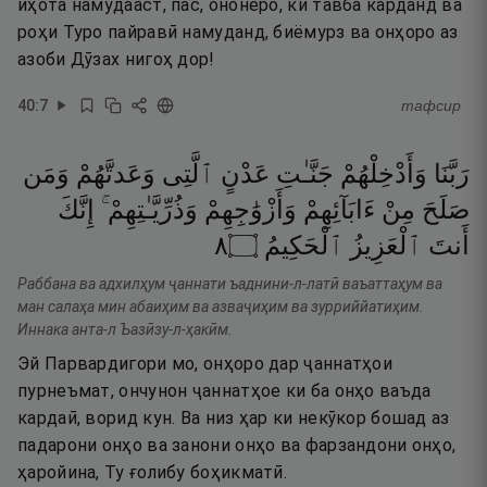
иҳота намудааст, пас, ононеро, ки тавба карданд ва
роҳи Туро пайравӣ намуданд, биёмурз ва онҳоро аз
азоби Дӯзах нигоҳ дор!
40
:
7
тафсир
رَبَّنَا
وَأَدْخِلْهُمْ
جَنَّـٰتِ
عَدْنٍ
ٱلَّتِى
وَعَدتَّهُمْ
وَمَن
صَلَحَ
مِنْ
ءَابَآئِهِمْ
وَأَزْوَٰجِهِمْ
وَذُرِّيَّـٰتِهِمْ ۚ
إِنَّكَ
٨
۝
ٱلْحَكِيمُ
ٱلْعَزِيزُ
أَنتَ
Раббана ва адхилҳум ҷаннати ъаднини-л-латӣ ваъаттаҳум ва
ман салаҳа мин абаиҳим ва азваҷиҳим ва зурриййатиҳим.
Иннака анта-л Ъазӣзу-л-ҳакӣм.
Эй Парвардигори мо, онҳоро дар ҷаннатҳои
пурнеъмат, ончунон ҷаннатҳое ки ба онҳо ваъда
кардаӣ, ворид кун. Ва низ ҳар ки некӯкор бошад аз
падарони онҳо ва занони онҳо ва фарзандони онҳо,
ҳаройина, Ту ғолибу боҳикматӣ.