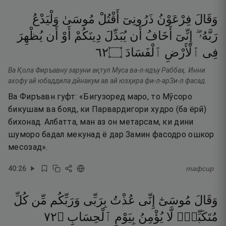
وَقَالَ
فِرْعَوْنُ
ذَرُونِىٓ
أَقْتُلْ
مُوسَىٰ
وَلْيَدْعُ
رَبَّهُۥٓ ۖ
إِنِّىٓ
أَخَافُ
أَن
يُبَدِّلَ
دِينَكُمْ
أَوْ
أَن
يُظْهِرَ
٢٦
۝
ٱلْفَسَادَ
ٱلْأَرْضِ
فِى
Ва Қола Фиръавну заруни ақтул Муса ва-л-ядъу Раббаҳ. Инни
ахофу ай юбаддила дӣнакум ав ай юзҳира фи-л-арЗи-л фасад.
Ва Фиръавн гуфт: «Бигузоред маро, то Мӯсоро
бикушам ва бояд, ки Парвардигори худро (ба ёрӣ)
бихонад. Албатта, ман аз он метарсам, ки дини
шуморо бадал мекунад ё дар Замин фасодро ошкор
месозад».
40
:
26
тафсир
وَقَالَ
مُوسَىٰٓ
إِنِّى
عُذْتُ
بِرَبِّى
وَرَبِّكُم
مِّن
كُلِّ
٢٧
۝
ٱلْحِسَابِ
بِيَوْمِ
يُؤْمِنُ
لَّا
مُتَكَبِّرٍۢ