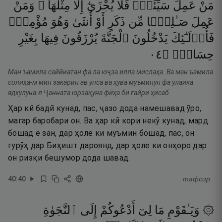
مَنْ
عَمِلَ
سَيِّئَةًۭ
فَلَا
يُجْزَىٰٓ
إِلَّا
مِثْلَهَا ۖ
وَمَنْ
عَمِلَ
صَـٰلِحًۭا
مِّن
ذَكَرٍ
أَوْ
أُنثَىٰ
وَهُوَ
مُؤْمِنٌۭ
فَأُو۟لَـٰٓئِكَ
يَدْخُلُونَ
ٱلْجَنَّةَ
يُرْزَقُونَ
فِيهَا
بِغَيْرِ
٤٠
۝
حِسَابٍۢ
Ман ъамила саййиатан фа ла юҷза илла мислаҳа. Ва ман ъамила
солиҳа-м мин закарин ав унса ва ҳува муъминун фа улаика
ядхулуна-л Ҷанната юрзақуна фӣҳа би ғайри ҳисаб.
Ҳар кӣ бадӣ кунад, пас, ҷазо дода намешавад ӯро,
магар баробари он. Ва ҳар кӣ кори некӯ кунад, мард
бошад ё зан, дар ҳоле ки муъмин бошад, пас, он
гурӯҳ дар Биҳишт дароянд, дар ҳоле ки онҳоро дар
он ризқи бешумор дода шавад.
40
:
40
тафсир
۞ وَيَـٰقَوْمِ
مَا
لِىٓ
أَدْعُوكُمْ
إِلَى
ٱلنَّجَوٰةِ