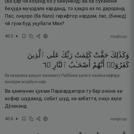
(ва ҳар чи хоҳанд бо ӯ бикунанд) ва ба суханони
беҳуда муҷодала карданд, то ҳақро аз по дароранд.
Пас, онҳоро (ба бало) гирифтор кардам, пас, (бинед)
чӣ гуна буд уқубати Ман?
40
:
5
тафсир
وَكَذَٰلِكَ
حَقَّتْ
كَلِمَتُ
رَبِّكَ
عَلَى
ٱلَّذِينَ
٦
۝
ٱلنَّارِ
أَصْحَـٰبُ
أَنَّهُمْ
كَفَرُوٓا۟
Ва казалика ҳаққат калимату Раббика ъала-л лазӣна кафару
аннаҳум асҳабу-н-нар.
Ва ҳамчунин ҳукми Парвардигори ту бар ононе ки
кофир шудаанд, собит шуд, ки албатта, онҳо аҳли
Дӯзаханд.
40
:
6
тафсир