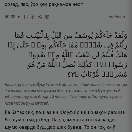
созад, пас, ӯро ҳеҷ раҳнамое нест.
40
:
33
тафсир
وَلَقَدْ
جَآءَكُمْ
يُوسُفُ
مِن
قَبْلُ
بِٱلْبَيِّنَـٰتِ
فَمَا
زِلْتُمْ
فِى
شَكٍّۢ
مِّمَّا
جَآءَكُم
بِهِۦ ۖ
حَتَّىٰٓ
إِذَا
هَلَكَ
قُلْتُمْ
لَن
يَبْعَثَ
ٱللَّهُ
مِنۢ
بَعْدِهِۦ
رَسُولًۭا ۚ
كَذَٰلِكَ
يُضِلُّ
ٱللَّهُ
مَنْ
هُوَ
٣٤
۝
مُّرْتَابٌ
مُسْرِفٌۭ
Ва лақад ҷаакум Йусуфу мин Қаблу би-л баййинати фа ма зилтум
фӣ шакки-м мим ма ҷаакум биҳ. ҳатта иза ҳалака Қултум ла-й
ябъасаллоҳу мин баъдиҳӣ расула. Казалика юЗиллуллоҳу ман
ҳува мусрифу-м муртаб.
Ва батаҳқиқ, пеш аз ин Юсуф бо нишонаҳои равшан
ба шумо омада буд. Пас, ҳамеша аз он чӣ назди
шумо оварда буд, дар шак будед. То он гоҳ ки ӯ