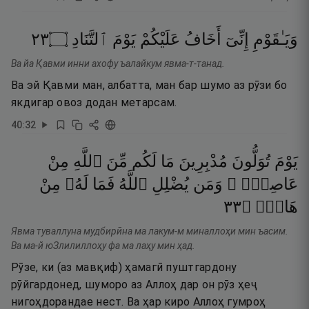
٣٢
۝
ٱلتَّنَادِ
يَوْمَ
عَلَيْكُمْ
أَخَافُ
إِنِّىٓ
وَيَـٰقَوْمِ
Ва йа Қавми инни ахофу ъалайкум явма-т-танад.
Ва эй Қавми ман, албатта, ман бар шумо аз рӯзи бо
якдигар овоз додан метарсам.
40
:
32
يَوْمَ
تُوَلُّونَ
مُدْبِرِينَ
مَا
لَكُم
مِّنَ
ٱللَّهِ
مِنْ
عَاصِمٍۢ ۗ
وَمَن
يُضْلِلِ
ٱللَّهُ
فَمَا
لَهُۥ
مِنْ
٣٣
۝
هَادٍۢ
Явма туваллуна мудбирӣна ма лакум-м миналлоҳи мин ъасим.
Ва ма-й юЗлилиллоҳу фа ма лаҳу мин ҳад.
Рӯзе, ки (аз мавқиф) ҳамагӣ пуштгардону
рӯйгардонед, шуморо аз Аллоҳ дар он рӯз ҳеҷ
нигоҳдорандае нест. Ва ҳар киро Аллоҳ гумроҳ