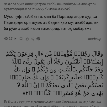
Ва Қола Муса иннӣ ъузту би Раббӣ ва Раббикум-м мин кулли
мутакаббири-л ла юъмину би явми-л-ҳисаб.
Мӯсо гуфт: «Албатта, ман ба Парвардигори худ ва
Парвардигори шумо аз бадии ҳар мутакаббире, ки
ба рӯзи ҳисоб имон намеорад, паноҳ мебарам».
40
:
27
тафсир
وَقَالَ
رَجُلٌۭ
مُّؤْمِنٌۭ
مِّنْ
ءَالِ
فِرْعَوْنَ
يَكْتُمُ
إِيمَـٰنَهُۥٓ
أَتَقْتُلُونَ
رَجُلًا
أَن
يَقُولَ
رَبِّىَ
ٱللَّهُ
وَقَدْ
جَآءَكُم
بِٱلْبَيِّنَـٰتِ
مِن
رَّبِّكُمْ ۖ
وَإِن
يَكُ
كَـٰذِبًۭا
فَعَلَيْهِ
كَذِبُهُۥ ۖ
وَإِن
يَكُ
صَادِقًۭا
يُصِبْكُم
بَعْضُ
ٱلَّذِى
يَعِدُكُمْ ۖ
إِنَّ
ٱللَّهَ
لَا
٢٨
۝
كَذَّابٌۭ
مُسْرِفٌۭ
هُوَ
مَنْ
يَهْدِى
Ва Қола раҷулу-м муъмину-м мин али Фиръавна яктуму ӣманаҳу
атақтулуна раҷулан ай яқула Раббияллоҳу ва Қад ҷаакум би-л-