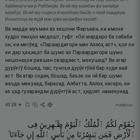
баййинати ми-р-Раббикум. Ва ий яку казибан фа ъалайҳи
казибуҳ. Ва ий яку содиқа-й юсибкум баъЗу-л-лазӣ яъидукум.
Инналлоҳа ла яҳдӣ ман ҳува мусрифун каззаб.
Ва марди муъмин аз хешони Фиръавн, ки имони
худро пинҳон медошт, гуфт: «Оё мардеро ба сабаби
он, ки мегӯяд: «Парвардигори ман Аллоҳ аст», ҳол он
ки дар ҳақиқат ба шумо аз Парвардигори шумо
нишонаҳои равшан овардааст, мекушед? Ва агар
дурӯғгӯ бошад, пас, гуноҳи дурӯғгӯйӣ бар худи вай
аст. Ва агар содиқ бошад, баъзе он чӣ бар шумо
ваъда мекунад, бирасад. Албатта, Аллоҳ касеро, ки
аз ҳад гузарандаи дурӯғгӯй аст, ҳидоят намекунад.
40
:
28
тафсир
يَـٰقَوْمِ
لَكُمُ
ٱلْمُلْكُ
ٱلْيَوْمَ
ظَـٰهِرِينَ
فِى
ٱلْأَرْضِ
فَمَن
يَنصُرُنَا
مِنۢ
بَأْسِ
ٱللَّهِ
إِن
جَآءَنَا ۚ