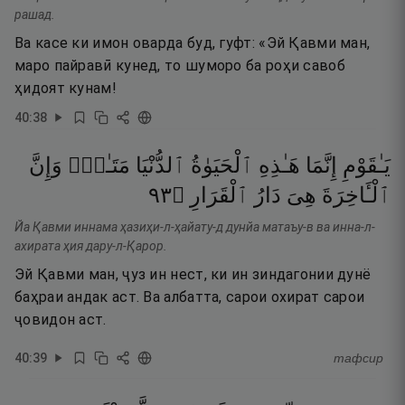
рашад.
Ва касе ки имон оварда буд, гуфт: «Эй Қавми ман,
маро пайравӣ кунед, то шуморо ба роҳи савоб
ҳидоят кунам!
40
:
38
يَـٰقَوْمِ
إِنَّمَا
هَـٰذِهِ
ٱلْحَيَوٰةُ
ٱلدُّنْيَا
مَتَـٰعٌۭ
وَإِنَّ
٣٩
۝
ٱلْقَرَارِ
دَارُ
هِىَ
ٱلْـَٔاخِرَةَ
Йа Қавми иннама ҳазиҳи-л-ҳайату-д дунйа матаъу-в ва инна-л-
ахирата ҳия дару-л-Қарор.
Эй Қавми ман, ҷуз ин нест, ки ин зиндагонии дунё
баҳраи андак аст. Ва албатта, сарои охират сарои
ҷовидон аст.
40
:
39
тафсир