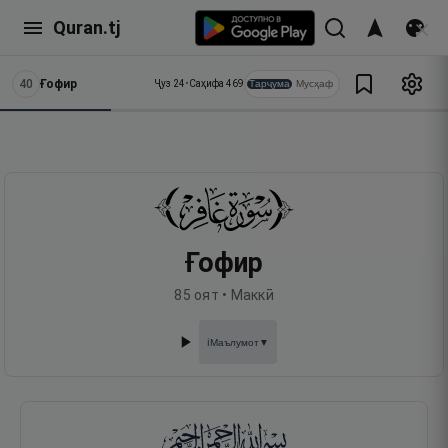
Quran.tj
40
Ғофир
Тарҷума
Мусҳаф
Ҷуз
24
•
Саҳифа
469
Ғофир
85
оят •
Маккӣ
Маълумот
▼
ℹ️