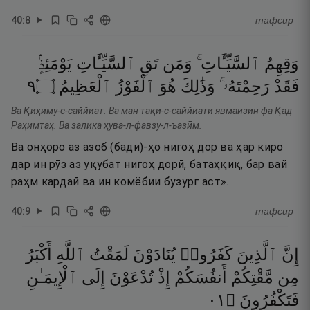
40
:
8
тафсир
وَقِهِمُ
ٱلسَّيِّـَٔاتِ ۚ
وَمَن
تَقِ
ٱلسَّيِّـَٔاتِ
يَوْمَئِذٍۢ
٩
۝
ٱلْعَظِيمُ
ٱلْفَوْزُ
هُوَ
وَذَٰلِكَ
رَحِمْتَهُۥ ۚ
فَقَدْ
Ва Қиҳиму-с-саййиат. Ва ман тақи-с-саййиати явмаизин фа Қад
Раҳимтаҳ. Ва залика ҳува-л-фавзу-л-ъазӣм.
Ва онҳоро аз азоб (бади)-ҳо нигоҳ дор ва ҳар киро
дар ин рӯз аз уқубат нигоҳ дорӣ, батаҳқиқ, бар вай
раҳм кардаӣ ва ин комёбии бузург аст».
40
:
9
тафсир
إِنَّ
ٱلَّذِينَ
كَفَرُوا۟
يُنَادَوْنَ
لَمَقْتُ
ٱللَّهِ
أَكْبَرُ
مِن
مَّقْتِكُمْ
أَنفُسَكُمْ
إِذْ
تُدْعَوْنَ
إِلَى
ٱلْإِيمَـٰنِ
١٠
۝
فَتَكْفُرُونَ