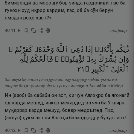
бимирондӣ ва моро ду бор зинда гардонидӣ, пас ба
гуноҳи худ иқрор кардем, пас, оё ба сӯи берун
омадан роҳе ҳаст?».
40
:
11
тафсир
ذَٰلِكُم
بِأَنَّهُۥٓ
إِذَا
دُعِىَ
ٱللَّهُ
وَحْدَهُۥ
كَفَرْتُمْ ۖ
وَإِن
يُشْرَكْ
بِهِۦ
تُؤْمِنُوا۟ ۚ
فَٱلْحُكْمُ
لِلَّهِ
١٢
۝
ٱلْكَبِيرِ
ٱلْعَلِىِّ
Заликум би аннаҳу иза дуъияллоҳу ваҳдаҳу кафартум ва ий
юшрак биҳӣ туъмину. Фа-л-ҳукму лиллаҳи-л-Ъалиййи-л-Кабӣр.
Ин (азоб) ба сабаби он аст, ки чун Аллоҳро ба ягонагӣ
ёд карда мешуд, инкор мекардед ва чун ба Ӯ ширк
муқаррар карда мешуд, бовар медоштед. Пас,
(акнун) ҳукм аз они Аллоҳи баландқадру бузург аст!
40
:
12
тафсир