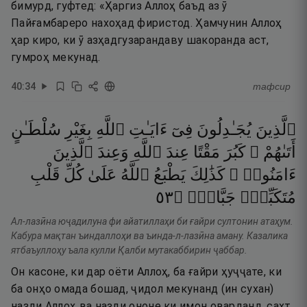
бимурд, гуфтед: «Ҳаргиз Аллоҳ баъд аз ӯ
Пайғамбареро нахоҳад фиристод. Ҳамчунин Аллоҳ
ҳар киро, ки ӯ азҳадгузарандаву шакоранда аст,
гумроҳ мекунад.
40
:
34
тафсир
ٱلَّذِينَ
يُجَـٰدِلُونَ
فِىٓ
ءَايَـٰتِ
ٱللَّهِ
بِغَيْرِ
سُلْطَـٰنٍ
أَتَىٰهُمْ ۖ
كَبُرَ
مَقْتًا
عِندَ
ٱللَّهِ
وَعِندَ
ٱلَّذِينَ
ءَامَنُوا۟ ۚ
كَذَٰلِكَ
يَطْبَعُ
ٱللَّهُ
عَلَىٰ
كُلِّ
قَلْبِ
٣٥
۝
جَبَّارٍۢ
مُتَكَبِّرٍۢ
Ал-лазӣна юҷадилуна фи айатиллаҳи би ғайри султонин атаҳум.
Кабура мақтан ъиндаллоҳи ва ъинда-л-лазӣна аману. Казалика
ятбаъуллоҳу ъала кулли Қалби мутакаббирин ҷаббар.
Он касоне, ки дар оёти Аллоҳ, ба ғайри ҳуҷҷате, ки
ба онҳо омада бошад, ҷидол мекунанд (ин сухан)
назди Аллоҳ ва назди ононе ки имон оварданд, сахт