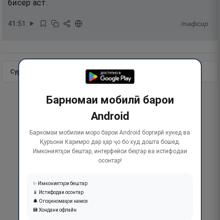
бисёр аст.
41
:
51
тафсир
Сураи пурра
Идома додан
Барномаи мобилӣ барои
Android
Барномаи мобилии моро барои Android боргирӣ кунед ва
Қуръони Каримро дар ҳар ҷо бо худ дошта бошед.
Имкониятҳои бештар, интерфейси беҳтар ва истифодаи
осонтар!
✨ Имкониятҳои бештар
📱 Истифодаи осонтар
🔔 Огоҳиномаҳои намоз
💾 Хондани офлайн