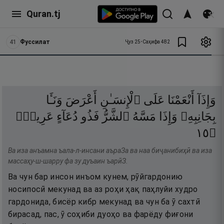
Quran.tj
41
Фуссилат
Ҷуз
25
•
Саҳифа
482
وَإِذَآ
أَنْعَمْنَا
عَلَى
ٱلْإِنسَـٰنِ
أَعْرَضَ
وَنَـَٔا
بِجَانِبِهِۦ
وَإِذَا
مَسَّهُ
ٱلشَّرُّ
فَذُو
دُعَآءٍ
عَرِيضٍۢ
٥١
۝
Ва иза анъамна ъала-л-инсани аъраЗа ва наа биҷанибиҳӣ ва иза
массаҳу-ш-шарру фа зу дуъаин ъарӣЗ.
Ва чун бар инсон инъом кунем, рӯйгардонию
носипосӣ мекунад ва аз роҳи ҳақ паҳлуйи худро
гардонида, бисёр кибр мекунад ва чун ба ӯ сахтӣ
бирасад, пас, ӯ соҳиби дуоҳо ва фарёду фиғони