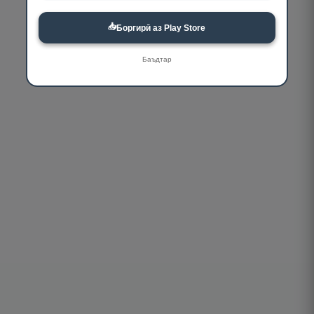
📥
Боргирӣ аз Play Store
Баъдтар