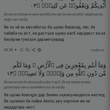
٣٠
۝
كَثِيرٍۢ
عَن
وَيَعْفُوا۟
أَيْدِيكُمْ
Ва ма асобакум-м мим мусӣбатин фа би ма касабат айдӣкум ва
яъфу ъан касӣр.
Ва он чӣ аз мусибатҳо ба шумо бирасад, пас, ба
сабаби он аст, ки дастҳои шумо касб кардааст ва аз
бисёрии гуноҳон дармегузарад.
42
:
30
тафсир
وَمَآ
أَنتُم
بِمُعْجِزِينَ
فِى
ٱلْأَرْضِ ۖ
وَمَا
لَكُم
٣١
۝
نَصِيرٍۢ
وَلَا
وَلِىٍّۢ
مِن
ٱللَّهِ
دُونِ
مِّن
Ва ма антум би муъҷизӣна фи-л-арЗ. Ва ма лакум-м мин
дуниллаҳи ми-в валиййи-в ва ла насӣр.
Ва шумо Аллоҳро дар Замин оҷизкунандагон нестед.
Ва шуморо ба ғайри Аллоҳ ҳеҷ корсозе ва на
мададгоре нест.