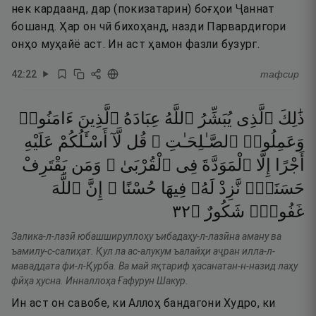
нек кардаанд, дар (покизатарин) боғҳои Ҷаннат
бошанд. Ҳар он чӣ бихоҳанд, назди Парвардигори
онҳо муҳайё аст. Ин аст ҳамон фазли бузург.
42
:
22
тафсир
ذَٰلِكَ
ٱلَّذِى
يُبَشِّرُ
ٱللَّهُ
عِبَادَهُ
ٱلَّذِينَ
ءَامَنُوا۟
وَعَمِلُوا۟
ٱلصَّـٰلِحَـٰتِ ۗ
قُل
لَّآ
أَسْـَٔلُكُمْ
عَلَيْهِ
أَجْرًا
إِلَّا
ٱلْمَوَدَّةَ
فِى
ٱلْقُرْبَىٰ ۗ
وَمَن
يَقْتَرِفْ
حَسَنَةًۭ
نَّزِدْ
لَهُۥ
فِيهَا
حُسْنًا ۚ
إِنَّ
ٱللَّهَ
٢٣
۝
شَكُورٌ
غَفُورٌۭ
Залика-л-лазӣ юбашшируллоҳу ъибадаҳу-л-лазӣна аману ва
ъамилу-с-салиҳат. Қул ла ас-алукум ъалайҳи аҷран илла-л-
маваддата фи-л-Қурба. Ва май яқтариф ҳасанатан-н-назид лаҳу
фӣҳа ҳусна. Инналлоҳа Ғафурун Шакур.
Ин аст он савобе, ки Аллоҳ бандагони Худро, ки