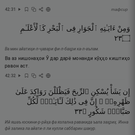
42
:
31
тафсир
وَمِنْ
ءَايَـٰتِهِ
ٱلْجَوَارِ
فِى
ٱلْبَحْرِ
كَٱلْأَعْلَـٰمِ
٣٢
۝
Ва мин айатиҳи-л-ҷавари фи-л-баҳри ка-л-аълам.
Ва аз нишонаҳои Ӯ дар дарё монанди кӯҳҳо киштиҳо
равон аст.
42
:
32
إِن
يَشَأْ
يُسْكِنِ
ٱلرِّيحَ
فَيَظْلَلْنَ
رَوَاكِدَ
عَلَىٰ
ظَهْرِهِۦٓ ۚ
إِنَّ
فِى
ذَٰلِكَ
لَـَٔايَـٰتٍۢ
لِّكُلِّ
٣٣
۝
شَكُورٍ
صَبَّارٍۢ
Ий яшаъ юскини-р-рӣҳа фа язлална равакида ъала заҳриҳ. Инна
фӣ залика ла айати-л ли кулли саббарин шакур.