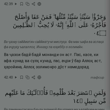
42
:
39
وَجَزَٰٓؤُا۟
سَيِّئَةٍۢ
سَيِّئَةٌۭ
مِّثْلُهَا ۖ
فَمَنْ
عَفَا
وَأَصْلَحَ
فَأَجْرُهُۥ
عَلَى
ٱللَّهِ ۚ
إِنَّهُۥ
لَا
يُحِبُّ
ٱلظَّـٰلِمِينَ
٤٠
۝
Ва ҷазау саййиатин саййиату-м мислуҳа. Фа ман ъафа ва аслаҳа
фа аҷруҳу ъалаллоҳ. Иннаҳу ла юҳиббу-з-золимӣн.
Ва ҷазои бадӣ бадӣ монанди он аст. Пас, касе, ки
афв кунад ва сулҳ кунад, пас, аҷри ӯ бар Аллоҳ аст,
ҳаройина, Аллоҳ золимонро дӯст намедорад.
42
:
40
тафсир
وَلَمَنِ
ٱنتَصَرَ
بَعْدَ
ظُلْمِهِۦ
فَأُو۟لَـٰٓئِكَ
مَا
عَلَيْهِم
٤١
۝
سَبِيلٍ
مِّن
Ва ламанинтасара баъда зулмиҳӣ фа улаика ма ъалайҳим-м мин