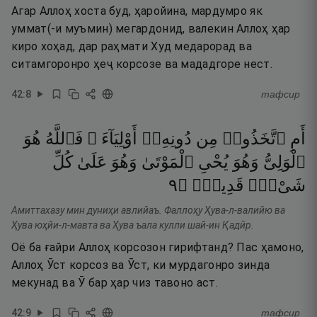
Агар Аллоҳ хоста буд, ҳаройина, мардумро як
уммат(-и муъмин) мегардонид, валекин Аллоҳ ҳар
киро хоҳад, дар раҳмати Худ медарорад ва
ситамгоронро ҳеҷ корсозе ва мададгоре нест.
42
:
8
тафсир
أَمِ
ٱتَّخَذُوا۟
مِن
دُونِهِۦٓ
أَوْلِيَآءَ ۖ
فَٱللَّهُ
هُوَ
ٱلْوَلِىُّ
وَهُوَ
يُحْىِ
ٱلْمَوْتَىٰ
وَهُوَ
عَلَىٰ
كُلِّ
٩
۝
قَدِيرٌۭ
شَىْءٍۢ
Амиттахазу мин дуниҳи авлийаъ. Фаллоҳу Ҳува-л-валийю ва
Ҳува юҳйи-л-мавта ва Ҳува ъала кулли шай-ин Қадӣр.
Оё ба ғайри Аллоҳ корсозон гирифтанд? Пас ҳамоно,
Аллоҳ Ӯст корсоз ва Ӯст, ки мурдагонро зинда
мекунад ва Ӯ бар ҳар чиз тавоно аст.
42
:
9
тафсир