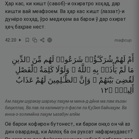
Ҳар кас, ки кишт (савоб)-и охиратро хоҳад, дар
кишти вай меафзоем. Ва ҳар кас кишт (лаззат)-и
дунёро хоҳад, ӯро медиҳем ва барои ӯ дар охират
ҳеҷ баҳрае нест.
42
:
20
тафсир
أَمْ
لَهُمْ
شُرَكَـٰٓؤُا۟
شَرَعُوا۟
لَهُم
مِّنَ
ٱلدِّينِ
مَا
لَمْ
يَأْذَنۢ
بِهِ
ٱللَّهُ ۚ
وَلَوْلَا
كَلِمَةُ
ٱلْفَصْلِ
لَقُضِىَ
بَيْنَهُمْ ۗ
وَإِنَّ
ٱلظَّـٰلِمِينَ
لَهُمْ
عَذَابٌ
٢١
۝
أَلِيمٌۭ
Ам лаҳум шуракау шараъу лаҳум-м мина-д-дӣни ма лам яъзан
биҳиллаҳ. Ва лав ла калимату-л-фасли ла ҚуЗия байнаҳум. Ва
инна-з-золимӣна лаҳум ъазабун алӣм.
Оё барои кофирон бутонест, ки барои онҳо он чӣ аз
дин оварданд, ки Аллоҳ ба он рухсат нафармудааст?