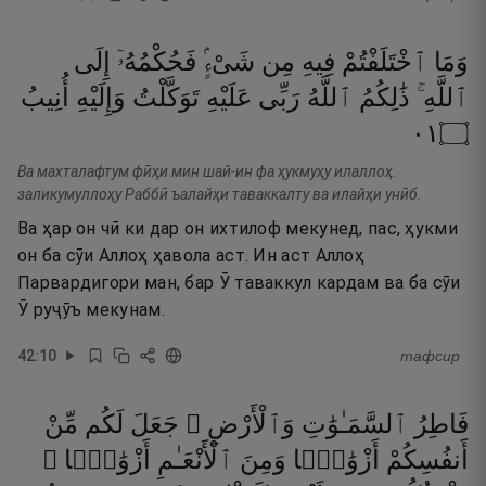
وَمَا
ٱخْتَلَفْتُمْ
فِيهِ
مِن
شَىْءٍۢ
فَحُكْمُهُۥٓ
إِلَى
ٱللَّهِ ۚ
ذَٰلِكُمُ
ٱللَّهُ
رَبِّى
عَلَيْهِ
تَوَكَّلْتُ
وَإِلَيْهِ
أُنِيبُ
١٠
۝
Ва махталафтум фӣҳи мин шай-ин фа ҳукмуҳу илаллоҳ.
заликумуллоҳу Раббӣ ъалайҳи таваккалту ва илайҳи унӣб.
Ва ҳар он чӣ ки дар он ихтилоф мекунед, пас, ҳукми
он ба сӯи Аллоҳ ҳавола аст. Ин аст Аллоҳ
Парвардигори ман, бар Ӯ таваккул кардам ва ба сӯи
Ӯ руҷӯъ мекунам.
42
:
10
тафсир
فَاطِرُ
ٱلسَّمَـٰوَٰتِ
وَٱلْأَرْضِ ۚ
جَعَلَ
لَكُم
مِّنْ
أَنفُسِكُمْ
أَزْوَٰجًۭا
وَمِنَ
ٱلْأَنْعَـٰمِ
أَزْوَٰجًۭا ۖ