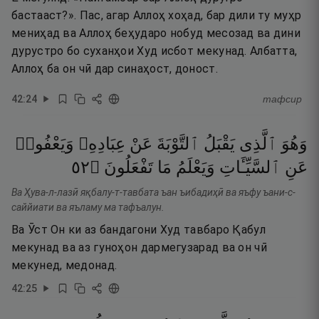
бастааст?». Пас, агар Аллоҳ хоҳад, бар дили ту муҳр
мениҳад ва Аллоҳ беҳударо нобуд месозад ва дини
дурустро бо суханҳои Худ исбот мекунад. Албатта,
Аллоҳ ба он чӣ дар синаҳост, доност.
42
:
24
тафсир
وَهُوَ
ٱلَّذِى
يَقْبَلُ
ٱلتَّوْبَةَ
عَنْ
عِبَادِهِۦ
وَيَعْفُوا۟
٢٥
۝
تَفْعَلُونَ
مَا
وَيَعْلَمُ
ٱلسَّيِّـَٔاتِ
عَنِ
Ва Ҳува-л-лазӣ яқбалу-т-тавбата ъан ъибадиҳӣ ва яъфу ъани-с-
саййиати ва яъламу ма тафъалун.
Ва Ӯст Он ки аз бандагони Худ тавбаро Қабул
мекунад ва аз гуноҳон дармегузарад ва он чӣ
мекунед, медонад.
42
:
25