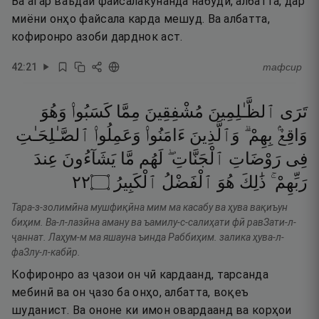
Ва агар ваъдаи файсалакунанда набудӣ, албатта, дар
миёни онҳо файсала карда мешуд. Ва албатта,
кофиронро азоби дарднок аст.
42
:
21
тафсир
تَرَى
ٱلظَّـٰلِمِينَ
مُشْفِقِينَ
مِمَّا
كَسَبُوا۟
وَهُوَ
وَاقِعٌۢ
بِهِمْ ۗ
وَٱلَّذِينَ
ءَامَنُوا۟
وَعَمِلُوا۟
ٱلصَّـٰلِحَـٰتِ
فِى
رَوْضَاتِ
ٱلْجَنَّاتِ ۖ
لَهُم
مَّا
يَشَآءُونَ
عِندَ
٢٢
۝
ٱلْكَبِيرُ
ٱلْفَضْلُ
هُوَ
ذَٰلِكَ
رَبِّهِمْ ۚ
Тара-з-золимӣна мушфиқӣна мим ма касабу ва ҳува вақиъун
биҳим. Ва-л-лазӣна аману ва ъамилу-с-салиҳати фӣ равЗати-л-
ҷаннат. Лаҳум-м ма яшауна ъинда Раббиҳим. залика ҳува-л-
фаЗлу-л-кабӣр.
Кофиронро аз ҷазои он чӣ кардаанд, тарсанда
мебинӣ ва он ҷазо ба онҳо, албатта, воқеъ
шуданист. Ва ононе ки имон овардаанд ва корҳои