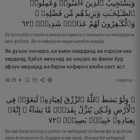
وَيَسْتَجِيبُ
ٱلَّذِينَ
ءَامَنُوا۟
وَعَمِلُوا۟
ٱلصَّـٰلِحَـٰتِ
وَيَزِيدُهُم
مِّن
فَضْلِهِۦ ۚ
٢٦
۝
شَدِيدٌۭ
عَذَابٌۭ
لَهُمْ
وَٱلْكَـٰفِرُونَ
Ва ястаҷӣбу-л-лазӣна аману ва ъамилу-с-салиҳати ва язӣдуҳум-м
мин фаЗлиҳ. Ва-л-кафируна лаҳум ъазабун шадӣд.
Ва дуъои ононеро, ки имон оварданд ва корҳои нек
карданд, Қабул мекунад ва онҳоро аз фазли Худ
афзун медиҳад ва барои кофирон азоби сахт аст.
42
:
26
тафсир
۞ وَلَوْ
بَسَطَ
ٱللَّهُ
ٱلرِّزْقَ
لِعِبَادِهِۦ
لَبَغَوْا۟
فِى
ٱلْأَرْضِ
وَلَـٰكِن
يُنَزِّلُ
بِقَدَرٍۢ
مَّا
يَشَآءُ ۚ
إِنَّهُۥ
٢٧
۝
بَصِيرٌۭ
خَبِيرٌۢ
بِعِبَادِهِۦ
Ва лав басаталлоҳу-р-ризқа ли ъибадиҳӣ ла бағав фи-л-арЗи ва
лаки-й юназзилу би Қадари-м ма яшаъ. Иннаҳу би ъибадиҳӣ