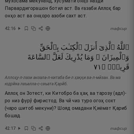
мухосама мекунанд, хусумати онҳо назди
Парвардигорашон ботил аст. Ва ғазаби Аллоҳ бар
онҳо аст ва онҳоро азоби сахт аст.
42
:
16
тафсир
ٱللَّهُ
ٱلَّذِىٓ
أَنزَلَ
ٱلْكِتَـٰبَ
بِٱلْحَقِّ
وَٱلْمِيزَانَ ۗ
وَمَا
يُدْرِيكَ
لَعَلَّ
ٱلسَّاعَةَ
١٧
۝
قَرِيبٌۭ
Аллоҳу-л-лази анзала-л-китаба би-л ҳаққи ва-л-мӣзан. Ва ма
юдрӣка лаъалла-с-саъата Қарӣб.
Аллоҳ он Зотест, ки Китобро ба ҳақ ва тарозу (адл)-
ро низ фурӯ фиристод. Ва чӣ чиз туро огоҳ сохт
(чаро шитоб мекуни)? Шояд омадани Қиёмат Қариб
бошад.
42
:
17
тафсир