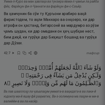
Умма-л-Қуро ва ман ҳавлаҳа ва тунзира явма-л ҷамъи ла райба
фӣҳ. Фарӣқун фи-л-Ҷаннати ва фарӣқун фи-с-Саъӣр.
Ва ҳамчунин ба сӯи ту Қуръони арабиро ваҳй
фиристодем, то аҳли Маккаро ва онҳоеро, ки дар
атрофи он ҳастанд, битарсонӣ ва мардумро аз рӯзи
ҷамъ шудан, ки дар омадани он ҳеҷ шубҳае нест,
бим диҳӣ, ки гурӯҳе дар Биҳишт бошанд ва гурӯҳе
дар Дӯзах.
42
:
7
тафсир
وَلَوْ
شَآءَ
ٱللَّهُ
لَجَعَلَهُمْ
أُمَّةًۭ
وَٰحِدَةًۭ
وَلَـٰكِن
يُدْخِلُ
مَن
يَشَآءُ
فِى
رَحْمَتِهِۦ ۚ
٨
۝
نَصِيرٍ
وَلَا
وَلِىٍّۢ
مِّن
لَهُم
مَا
وَٱلظَّـٰلِمُونَ
Ва лав шааллоҳу ла ҷаъалаҳум уммата-в ваҳидата-в ва лаки-й
юдхилу ма-й яшау фӣ раҳматиҳ. Ва-з-золимуна ма лаҳум-м ми-в
валиййи-в ва ла насӣр.