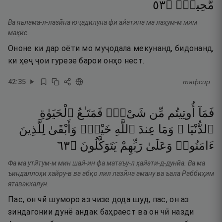
٣٥
۝
مَّحِيصٍۢ
Ва яълама-л-лазӣна юҷадилуна фи айатина ма лаҳум-м мим
маҳӣс.
Ононе ки дар оёти мо муҷодала мекунанд, бидонанд,
ки ҳеҷ ҷои гурезе барои онҳо нест.
42
:
35
тафсир
فَمَآ
أُوتِيتُم
مِّن
شَىْءٍۢ
فَمَتَـٰعُ
ٱلْحَيَوٰةِ
ٱلدُّنْيَا ۖ
وَمَا
عِندَ
ٱللَّهِ
خَيْرٌۭ
وَأَبْقَىٰ
لِلَّذِينَ
٣٦
۝
يَتَوَكَّلُونَ
رَبِّهِمْ
وَعَلَىٰ
ءَامَنُوا۟
Фа ма утӣтум-м мин шай-ин фа матаъу-л ҳайати-д-дунйа. Ва ма
ъиндаллоҳи хайру-в ва абқо лил лазӣна аману ва ъала Раббиҳим
ятаваккалун.
Пас, он чӣ шуморо аз чизе дода шуд, пас, он аз
зиндагонии дунё андак баҳраест ва он чӣ назди