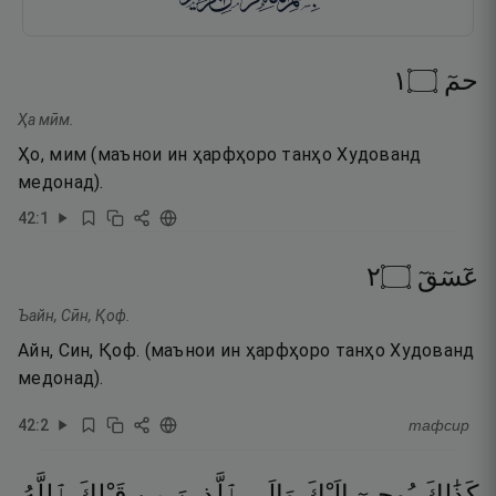
١
۝
حمٓ
Ҳа мӣм.
Ҳо, мим (маънои ин ҳарфҳоро танҳо Худованд
медонад).
42
:
1
٢
۝
عٓسٓقٓ
Ъайн, Сӣн, Қоф.
Айн, Син, Қоф. (маънои ин ҳарфҳоро танҳо Худованд
медонад).
42
:
2
тафсир
كَذَٰلِكَ
يُوحِىٓ
إِلَيْكَ
وَإِلَى
ٱلَّذِينَ
مِن
قَبْلِكَ
ٱللَّهُ