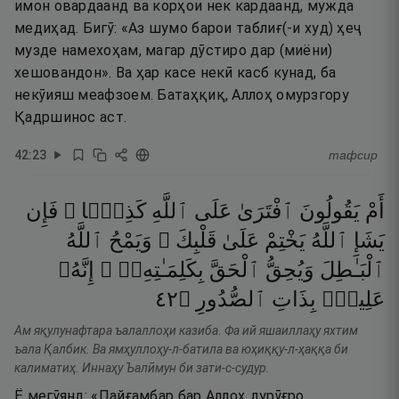
имон овардаанд ва корҳои нек кардаанд, мужда
медиҳад. Бигӯ: «Аз шумо барои таблиғ(-и худ) ҳеҷ
музде намехоҳам, магар дӯстиро дар (миёни)
хешовандон». Ва ҳар касе некӣ касб кунад, ба
некӯияш меафзоем. Батаҳқиқ, Аллоҳ омурзгору
Қадршинос аст.
42
:
23
тафсир
أَمْ
يَقُولُونَ
ٱفْتَرَىٰ
عَلَى
ٱللَّهِ
كَذِبًۭا ۖ
فَإِن
يَشَإِ
ٱللَّهُ
يَخْتِمْ
عَلَىٰ
قَلْبِكَ ۗ
وَيَمْحُ
ٱللَّهُ
ٱلْبَـٰطِلَ
وَيُحِقُّ
ٱلْحَقَّ
بِكَلِمَـٰتِهِۦٓ ۚ
إِنَّهُۥ
٢٤
۝
ٱلصُّدُورِ
بِذَاتِ
عَلِيمٌۢ
Ам яқулунафтара ъалаллоҳи казиба. Фа ий яшаиллаҳу яхтим
ъала Қалбик. Ва ямҳуллоҳу-л-батила ва юҳиққу-л-ҳаққа би
калиматиҳ. Иннаҳу Ъалӣмун би зати-с-судур.
Ё мегӯянд: «Пайғамбар бар Аллоҳ дурӯғро