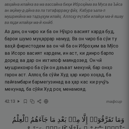
авҳайна илайка ва ма вассайна биҳи Иброҳӣма ва Муса ва Ъӣса
ан ақӣму-д-дӣна ва ла татафаррақу фӣҳ. Кабура ъала-л
мушрикӣна ма тадъуҳум илайҳ. Аллоҳу яҷтаби илайҳи ма-й яшау
ва яҳди илайҳи ма-й юнӣб.
Аз дин, он чиро ки ба он Нӯҳро васият карда буд,
барои шумо муқаррар намуд. Ва он чиро ба сӯи ту
ваҳй фиристодем ва он чӣ ба он Иброҳим ва Мӯсо
ва Исоро васият кардем, ин аст, ки динро барпо
доред ва дар он ихтилоф маяндозед. Он чӣ
мушриконро ба сӯи он даъват мекунӣ, бар онҳо
гарон аст. Аллоҳ ба сӯйи Худ ҳар киро хоҳад, ба
пайғамбари бармегузинад ва ҳар кас ки руҷӯъ
мекунад, ба сӯйи Худ роҳ менамояд.
42
:
13
тафсир
وَمَا
تَفَرَّقُوٓا۟
إِلَّا
مِنۢ
بَعْدِ
مَا
جَآءَهُمُ
ٱلْعِلْمُ