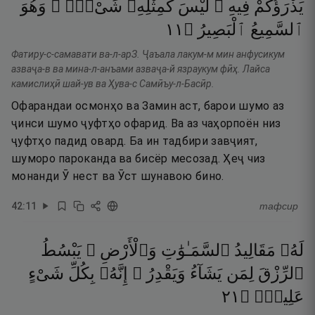
يَذْرَؤُكُمْ
فِيهِ ۚ
لَيْسَ
كَمِثْلِهِۦ
شَىْءٌۭ ۖ
وَهُوَ
١١
۝
ٱلْبَصِيرُ
ٱلسَّمِيعُ
Фатиру-с-самавати ва-л-арЗ. Ҷаъала лакум-м мин анфусикум
азваҷа-в ва мина-л-анъами азваҷа-й язраукум фӣҳ. Лайса
камислиҳӣ шай-ув ва Ҳува-с Самӣъу-л-Басӣр.
Офарандаи осмонҳо ва Замин аст, барои шумо аз
ҷинси шумо ҷуфтҳо офарид. Ва аз чаҳорпоён низ
ҷуфтҳо падид овард. Ба ин тадбири завҷият,
шуморо пароканда ва бисёр месозад. Ҳеҷ чиз
монанди Ӯ нест ва Ӯст шунавою бино.
42
:
11
тафсир
لَهُۥ
مَقَالِيدُ
ٱلسَّمَـٰوَٰتِ
وَٱلْأَرْضِ ۖ
يَبْسُطُ
ٱلرِّزْقَ
لِمَن
يَشَآءُ
وَيَقْدِرُ ۚ
إِنَّهُۥ
بِكُلِّ
شَىْءٍ
١٢
۝
عَلِيمٌۭ