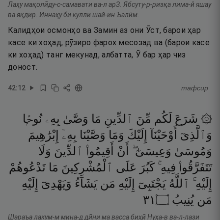
Лаҳу мақолӣду-с-самавати ва-л арЗ. Ябсуту-р-ризқа лима-й яшау
ва яқдир. Иннаҳу би кулли шай-ин Ъалӣм.
Калидҳои осмонҳо ва Замин аз они Ӯст, барои ҳар
касе ки хоҳад, рӯзиро фарох месозад ва (барои касе
ки хоҳад) танг мекунад, албатта, Ӯ бар ҳар чиз
доност.
42
:
12
тафсир
۞ شَرَعَ
لَكُم
مِّنَ
ٱلدِّينِ
مَا
وَصَّىٰ
بِهِۦ
نُوحًۭا
وَٱلَّذِىٓ
أَوْحَيْنَآ
إِلَيْكَ
وَمَا
وَصَّيْنَا
بِهِۦٓ
إِبْرَٰهِيمَ
وَمُوسَىٰ
وَعِيسَىٰٓ ۖ
أَنْ
أَقِيمُوا۟
ٱلدِّينَ
وَلَا
تَتَفَرَّقُوا۟
فِيهِ ۚ
كَبُرَ
عَلَى
ٱلْمُشْرِكِينَ
مَا
تَدْعُوهُمْ
إِلَيْهِ ۚ
ٱللَّهُ
يَجْتَبِىٓ
إِلَيْهِ
مَن
يَشَآءُ
وَيَهْدِىٓ
إِلَيْهِ
١٣
۝
يُنِيبُ
مَن
Шараъа лакум-м мина-д дӣни ма васса биҳӣ Нуҳа-в ва-л-лази