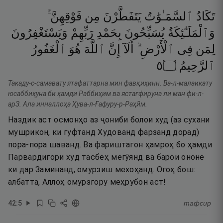
تَكَادُ
ٱلسَّمَـٰوَٰتُ
يَتَفَطَّرْنَ
مِن
فَوْقِهِنَّ ۚ
وَٱلْمَلَـٰٓئِكَةُ
يُسَبِّحُونَ
بِحَمْدِ
رَبِّهِمْ
وَيَسْتَغْفِرُونَ
لِمَن
فِى
ٱلْأَرْضِ ۗ
أَلَآ
إِنَّ
ٱللَّهَ
هُوَ
ٱلْغَفُورُ
٥
۝
ٱلرَّحِيمُ
Такаду-с-самавату ятафаттарна мин фавқиҳинн. Ва-л-малаикату
юсаббиҳуна би ҳамди Раббиҳим ва ястағфируна ли ман фи-л-
арЗ. Ала инналлоҳа Ҳува-л-Ғафуру-р-Раҳӣм.
Наздик аст осмонҳо аз ҷониби болои худ (аз сухани
мушрикон, ки гуфтанд Худованд фарзанд дорад)
пора-пора шаванд. Ва фариштагон ҳамроҳ бо ҳамди
Парвардигори худ тасбеҳ мегӯянд ва барои ононе
ки дар Заминанд, омурзиш мехоҳанд. Огоҳ бош:
албатта, Аллоҳ омурзгору меҳрубон аст!
42
:
5
тафсир