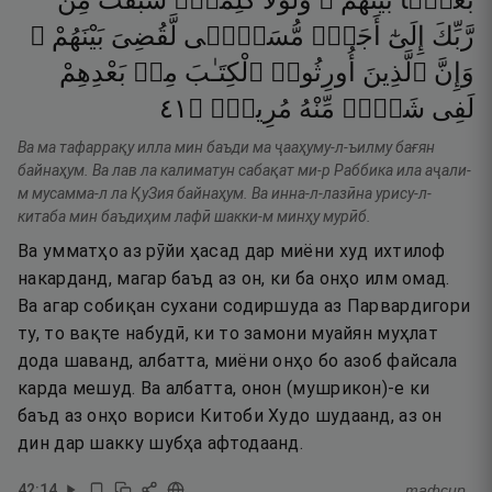
بَغْيًۢا
بَيْنَهُمْ ۚ
وَلَوْلَا
كَلِمَةٌۭ
سَبَقَتْ
مِن
رَّبِّكَ
إِلَىٰٓ
أَجَلٍۢ
مُّسَمًّۭى
لَّقُضِىَ
بَيْنَهُمْ ۚ
وَإِنَّ
ٱلَّذِينَ
أُورِثُوا۟
ٱلْكِتَـٰبَ
مِنۢ
بَعْدِهِمْ
١٤
۝
مُرِيبٍۢ
مِّنْهُ
شَكٍّۢ
لَفِى
Ва ма тафаррақу илла мин баъди ма ҷааҳуму-л-ъилму бағян
байнаҳум. Ва лав ла калиматун сабақат ми-р Раббика ила аҷали-
м мусамма-л ла ҚуЗия байнаҳум. Ва инна-л-лазӣна урису-л-
китаба мин баъдиҳим лафӣ шакки-м минҳу мурӣб.
Ва умматҳо аз рӯйи ҳасад дар миёни худ ихтилоф
накарданд, магар баъд аз он, ки ба онҳо илм омад.
Ва агар собиқан сухани содиршуда аз Парвардигори
ту, то вақте набудӣ, ки то замони муайян муҳлат
дода шаванд, албатта, миёни онҳо бо азоб файсала
карда мешуд. Ва албатта, онон (мушрикон)-е ки
баъд аз онҳо вориси Китоби Худо шудаанд, аз он
дин дар шакку шубҳа афтодаанд.
42
:
14
тафсир