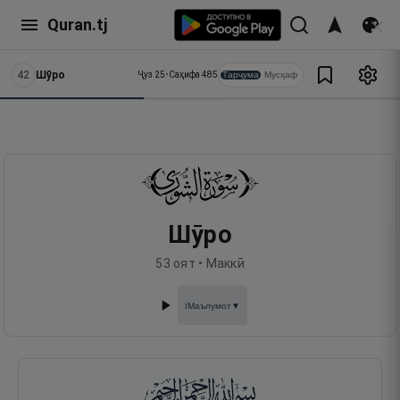
Quran.tj
42
Шӯро
Тарҷума
Мусҳаф
Ҷуз
25
•
Саҳифа
485
Шӯро
53
оят •
Маккӣ
Маълумот
▼
ℹ️