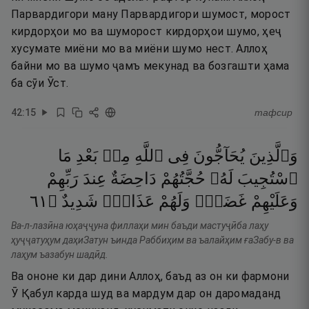
Парвардигори ману Парвардигори шумост, морост
кирдорҳои мо ва шуморост кирдорҳои шумо, ҳеҷ
хусумате миёни мо ва миёни шумо нест. Аллоҳ
байни мо ва шумо ҷамъ мекунад ва бозгашти ҳама
ба сӯи Ӯст.
42
:
15
тафсир
وَٱلَّذِينَ
يُحَآجُّونَ
فِى
ٱللَّهِ
مِنۢ
بَعْدِ
مَا
ٱسْتُجِيبَ
لَهُۥ
حُجَّتُهُمْ
دَاحِضَةٌ
عِندَ
رَبِّهِمْ
١٦
۝
شَدِيدٌ
عَذَابٌۭ
وَلَهُمْ
غَضَبٌۭ
وَعَلَيْهِمْ
Ва-л-лазӣна юҳаҷҷуна филлаҳи мин баъди мастуҷӣба лаҳу
ҳуҷҷатуҳум даҳиЗатун ъинда Раббиҳим ва ъалайҳим ғаЗабу-в ва
лаҳум ъазабун шадӣд.
Ва ононе ки дар дини Аллоҳ, баъд аз он ки фармони
Ӯ Қабул карда шуд ва мардум дар он даромаданд