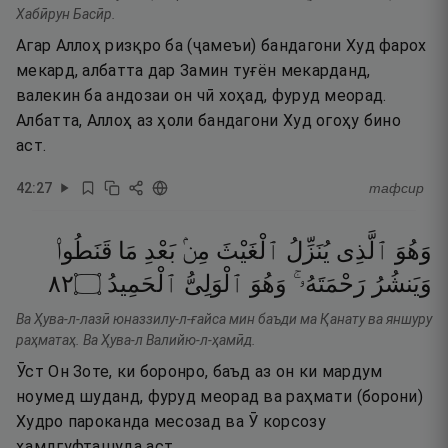
Хабӣрун Басӣр.
Агар Аллоҳ ризқро ба (ҷамеъи) бандагони Худ фарох
мекард, албатта дар Замин туғён мекарданд,
валекин ба андозаи он чӣ хоҳад, фуруд меорад.
Албатта, Аллоҳ аз ҳоли бандагони Худ огоҳу бино
аст.
42
:
27
тафсир
وَهُوَ
ٱلَّذِى
يُنَزِّلُ
ٱلْغَيْثَ
مِنۢ
بَعْدِ
مَا
قَنَطُوا۟
٢٨
۝
ٱلْحَمِيدُ
ٱلْوَلِىُّ
وَهُوَ
رَحْمَتَهُۥ ۚ
وَيَنشُرُ
Ва Ҳува-л-лазӣ юназзилу-л-ғайса мин баъди ма Қанату ва яншуру
раҳматаҳ. Ва Ҳува-л Валийю-л-ҳамӣд.
Ӯст Он Зоте, ки боронро, баъд аз он ки мардум
ноумед шуданд, фуруд меорад ва раҳмати (борони)
Худро пароканда месозад ва Ӯ корсозу
ҳамдгуфташуда аст.