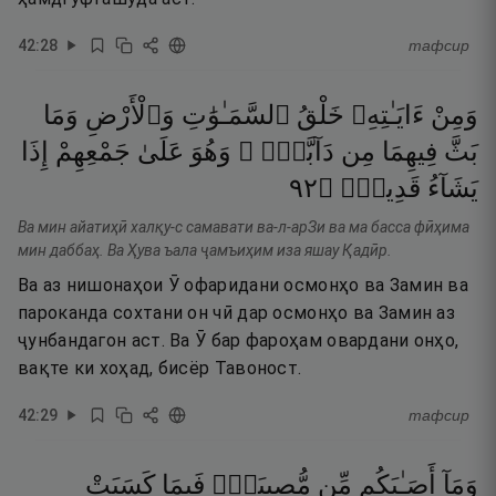
42
:
28
тафсир
وَمِنْ
ءَايَـٰتِهِۦ
خَلْقُ
ٱلسَّمَـٰوَٰتِ
وَٱلْأَرْضِ
وَمَا
بَثَّ
فِيهِمَا
مِن
دَآبَّةٍۢ ۚ
وَهُوَ
عَلَىٰ
جَمْعِهِمْ
إِذَا
٢٩
۝
قَدِيرٌۭ
يَشَآءُ
Ва мин айатиҳӣ халқу-с самавати ва-л-арЗи ва ма басса фӣҳима
мин даббаҳ. Ва Ҳува ъала ҷамъиҳим иза яшау Қадӣр.
Ва аз нишонаҳои Ӯ офаридани осмонҳо ва Замин ва
пароканда сохтани он чӣ дар осмонҳо ва Замин аз
ҷунбандагон аст. Ва Ӯ бар фароҳам овардани онҳо,
вақте ки хоҳад, бисёр Тавоност.
42
:
29
тафсир
وَمَآ
أَصَـٰبَكُم
مِّن
مُّصِيبَةٍۢ
فَبِمَا
كَسَبَتْ