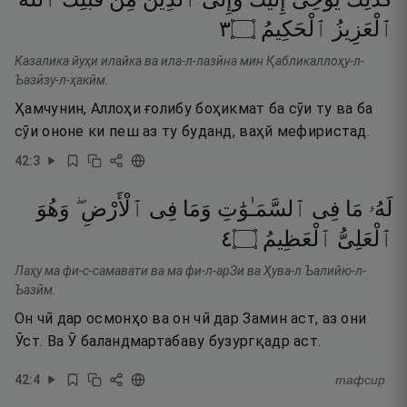
٣
۝
ٱلْحَكِيمُ
ٱلْعَزِيزُ
Казалика йуҳи илайка ва ила-л-лазӣна мин Қабликаллоҳу-л-
Ъазӣзу-л-ҳакӣм.
Ҳамчунин, Аллоҳи ғолибу боҳикмат ба сӯи ту ва ба
сӯи ононе ки пеш аз ту буданд, ваҳй мефиристад.
42
:
3
لَهُۥ
مَا
فِى
ٱلسَّمَـٰوَٰتِ
وَمَا
فِى
ٱلْأَرْضِ ۖ
وَهُوَ
٤
۝
ٱلْعَظِيمُ
ٱلْعَلِىُّ
Лаҳу ма фи-с-самавати ва ма фи-л-арЗи ва Ҳува-л Ъалийю-л-
Ъазӣм.
Он чӣ дар осмонҳо ва он чӣ дар Замин аст, аз они
Ӯст. Ва Ӯ баландмартабаву бузургқадр аст.
42
:
4
тафсир