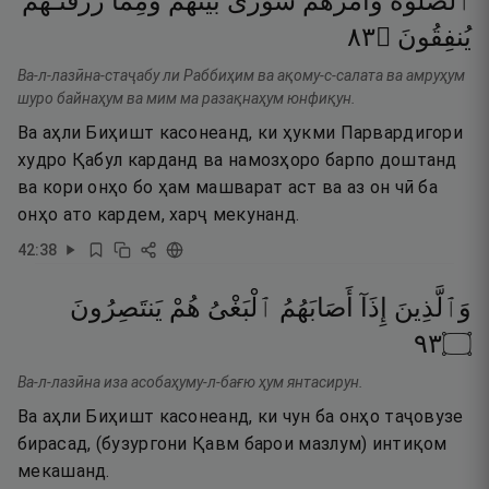
ٱلصَّلَوٰةَ
وَأَمْرُهُمْ
شُورَىٰ
بَيْنَهُمْ
وَمِمَّا
رَزَقْنَـٰهُمْ
٣٨
۝
يُنفِقُونَ
Ва-л-лазӣна-стаҷабу ли Раббиҳим ва ақому-с-салата ва амруҳум
шуро байнаҳум ва мим ма разақнаҳум юнфиқун.
Ва аҳли Биҳишт касонеанд, ки ҳукми Парвардигори
худро Қабул карданд ва намозҳоро барпо доштанд
ва кори онҳо бо ҳам машварат аст ва аз он чӣ ба
онҳо ато кардем, харҷ мекунанд.
42
:
38
وَٱلَّذِينَ
إِذَآ
أَصَابَهُمُ
ٱلْبَغْىُ
هُمْ
يَنتَصِرُونَ
٣٩
۝
Ва-л-лазӣна иза асобаҳуму-л-бағю ҳум янтасирун.
Ва аҳли Биҳишт касонеанд, ки чун ба онҳо таҷовузе
бирасад, (бузургони Қавм барои мазлум) интиқом
мекашанд.