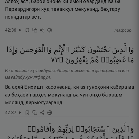
Аллоҳ аст, барои ононе ки имон оварданд ва ба
Парвардигори худ таваккул мекунанд, беҳтару
пояндатар аст.
42
:
36
тафсир
وَٱلَّذِينَ
يَجْتَنِبُونَ
كَبَـٰٓئِرَ
ٱلْإِثْمِ
وَٱلْفَوَٰحِشَ
وَإِذَا
٣٧
۝
يَغْفِرُونَ
هُمْ
غَضِبُوا۟
مَا
Ва-л-лазӣна яҷтанибуна кабаира-л-исми ва-л-фаваҳиша ва иза
ма ғаЗибу ҳум яғфирун.
Ва аҳлӣ Биҳишт касонеанд, ки аз гуноҳони кабира ва
аз беҳаёӣ парҳез мекунанд ва чун онҳо ба хашм
меоянд, дармегузаранд.
42
:
37
وَٱلَّذِينَ
ٱسْتَجَابُوا۟
لِرَبِّهِمْ
وَأَقَامُوا۟