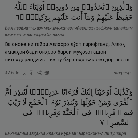
وَٱلَّذِينَ
ٱتَّخَذُوا۟
مِن
دُونِهِۦٓ
أَوْلِيَآءَ
ٱللَّهُ
٦
۝
بِوَكِيلٍۢ
عَلَيْهِم
أَنتَ
وَمَآ
عَلَيْهِمْ
حَفِيظٌ
Ва-л лазӣнаттахазу мин дуниҳи авлийааллоҳу ҳафӣзун ъалайҳим
ва ма анта ъалайҳим би вакӣл.
Ва ононе ки ғайри Аллоҳро дӯст гирифтанд, Аллоҳ
амалҳои бади онҳоро барои муҷозоташон
нигоҳдоранда аст ва ту бар онҳо ваколатдор нестӣ.
42
:
6
тафсир
وَكَذَٰلِكَ
أَوْحَيْنَآ
إِلَيْكَ
قُرْءَانًا
عَرَبِيًّۭا
لِّتُنذِرَ
أُمَّ
ٱلْقُرَىٰ
وَمَنْ
حَوْلَهَا
وَتُنذِرَ
يَوْمَ
ٱلْجَمْعِ
لَا
رَيْبَ
فِيهِ ۚ
فَرِيقٌۭ
فِى
ٱلْجَنَّةِ
وَفَرِيقٌۭ
فِى
٧
۝
ٱلسَّعِيرِ
Ва казалика авҳайна илайка Қуранан ъарабиййа-л ли тунзира