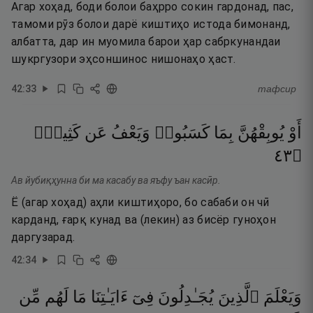
Агар хоҳад, боди болои баҳрро сокин гардонад, пас,
тамоми рӯз болои дарё киштиҳо истода бимонанд,
албатта, дар ин муомила барои ҳар сабркунандаи
шукргузори эҳсоншинос нишонаҳо ҳаст.
42
:
33
тафсир
أَوْ
يُوبِقْهُنَّ
بِمَا
كَسَبُوا۟
وَيَعْفُ
عَن
كَثِيرٍۢ
٣٤
۝
Ав йубиқҳунна би ма касабу ва яъфу ъан касӣр.
Ё (агар хоҳад) аҳли киштиҳоро, бо сабаби он чӣ
карданд, ғарқ кунад ва (лекин) аз бисёр гуноҳон
даргузарад.
42
:
34
وَيَعْلَمَ
ٱلَّذِينَ
يُجَـٰدِلُونَ
فِىٓ
ءَايَـٰتِنَا
مَا
لَهُم
مِّن