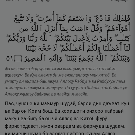
فَلِذَٰلِكَ
فَٱدْعُ ۖ
وَٱسْتَقِمْ
كَمَآ
أُمِرْتَ ۖ
وَلَا
تَتَّبِعْ
أَهْوَآءَهُمْ ۖ
وَقُلْ
ءَامَنتُ
بِمَآ
أَنزَلَ
ٱللَّهُ
مِن
كِتَـٰبٍۢ ۖ
وَأُمِرْتُ
لِأَعْدِلَ
بَيْنَكُمُ ۖ
ٱللَّهُ
رَبُّنَا
وَرَبُّكُمْ ۖ
لَنَآ
أَعْمَـٰلُنَا
وَلَكُمْ
أَعْمَـٰلُكُمْ ۖ
لَا
حُجَّةَ
بَيْنَنَا
١٥
۝
ٱلْمَصِيرُ
وَإِلَيْهِ
بَيْنَنَا ۖ
يَجْمَعُ
ٱللَّهُ
وَبَيْنَكُمُ ۖ
Фа ли залика фадъу вастақим кама умирта ва ла таттабиъ
аҳвааҳум. Ва Қул аманту би ма анзалаллоҳу мин китаб. Ва
умирту ли аъдила байнакум. Аллоҳу Раббуна ва Раббукум лана
аъмалуна ва лакум аъмалукум. Ла ҳуҷҷата байнана ва байнакум.
Аллоҳу яҷмаъу байнана ва илайҳи-л-масӣр.
Пас, чуноне ки маъмур шудаӣ, барои дин даъват кун
ва бар он Қоим бош. Ва хоҳишоти онҳоро пайравӣ
макун ва бигӯ ба он чӣ Аллоҳ аз Китоб фурӯ
фиристодааст, имон овардам ва фармуда шудаам,
ки миёни шумо бо адолат рафтор кунам. Аллоҳ