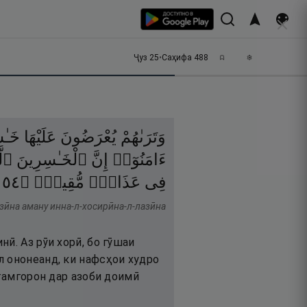
Ҷуз
25
•
Саҳифа
488
وَتَرَىٰهُمْ
يُعْرَضُونَ
عَلَيْهَا
خَـٰ
ءَامَنُوٓا۟
إِنَّ
ٱلْخَـٰسِرِينَ
ٱلّ
٤٥
۝
مُّقِيمٍۢ
عَذَابٍۢ
فِى
зӣна аману инна-л-хосирӣна-л-лазӣна
ӣ. Аз рӯи хорӣ, бо гӯшаи
л ононеанд, ки нафсҳои худро
итамгорон дар азоби доимӣ