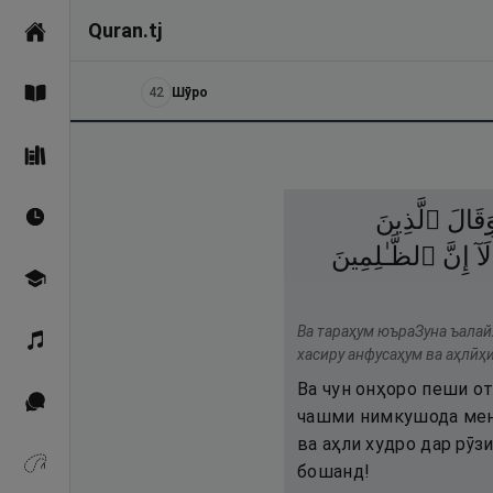
Quran.tj
Асосӣ
42
Шӯро
Қуръон
Саҳеҳи Бухорӣ
َقَالَ
ٱلَّذِينَ
Вақтҳои намоз
لَآ
إِنَّ
ٱلظَّـٰلِمِينَ
Омӯзиш
Ва тараҳум юъраЗуна ъалай
Қироат
хасиру анфусаҳум ва аҳлӣҳ
Ва чун онҳоро пеши от
Иқтибосҳо аз Қуръон
чашми нимкушода мени
ва аҳли худро дар рӯз
Зикрҳо
бошанд!