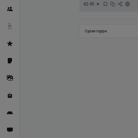
42
:
45
Пайғамбарон
Дуоҳо
Сураи пурра
Асмоул Ҳусно
Фарзи айн
Галерея
Махзани Маърифат
Барномаи мобилӣ
Пахшҳои зинда