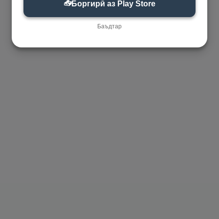
📥
Боргирӣ аз Play Store
Баъдтар