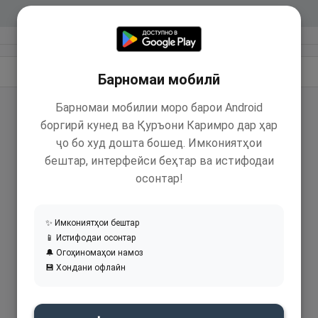
Идома додан
Барномаи мобилӣ
Барномаи мобилии моро барои Android
боргирӣ кунед ва Қуръони Каримро дар ҳар
ҷо бо худ дошта бошед. Имкониятҳои
бештар, интерфейси беҳтар ва истифодаи
осонтар!
✨ Имкониятҳои бештар
📱 Истифодаи осонтар
🔔 Огоҳиномаҳои намоз
💾 Хондани офлайн