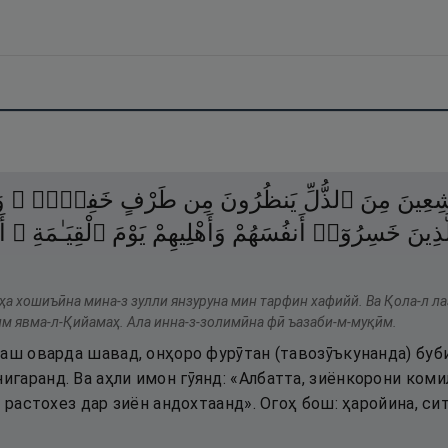
شِعِينَ
مِنَ
ٱلذُّلِّ
يَنظُرُونَ
مِن
طَرْفٍ
خَفِىٍّۢ ۗ
و
َذِينَ
خَسِرُوٓا۟
أَنفُسَهُمْ
وَأَهْلِيهِمْ
يَوْمَ
ٱلْقِيَـٰمَةِ ۗ
أَ
ҳа хошиъӣна мина-з зулли янзуруна мин тарфин хафийй. Ва Қола-л ла
им явма-л-Қийамаҳ. Ала инна-з-золимӣна фӣ ъазаби-м-муқӣм.
аш оварда шавад, онҳоро фурӯтан (тавозӯъкунанда) бубин
гаранд. Ва аҳли имон гӯянд: «Албатта, зиёнкорони коми
и растохез дар зиён андохтаанд». Огоҳ бош: ҳаройина, с