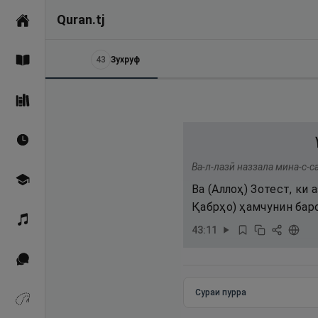
Quran.tj
Асосӣ
43
Зухруф
Қуръон
Саҳеҳи Бухорӣ
Вақтҳои намоз
Ва-л-лазӣ наззала мина-с-
Омӯзиш
Ва (Аллоҳ) Зотест, ки
Қабрҳо) ҳамчунин бар
Қироат
43
:
11
Иқтибосҳо аз Қуръон
Сураи пурра
Зикрҳо