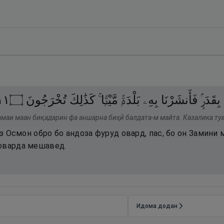
١١
۝
تُخْرَجُونَ
كَذَٰلِكَ
مَّيْتًۭا ۚ
بَلْدَةًۭ
بِهِۦ
فَأَنشَرْنَا
بِقَدَرٍۢ
самаи маан биқадарин фа аншарна биҳӣ балдата-м майта. Казалика ту
 аз Осмон обро бо андоза фуруд овард, пас, бо он Замини
оварда мешавед.
Идома додан