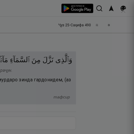
Ҷуз
25
•
Саҳифа
490
وَٱلَّذِى
نَزَّلَ
مِنَ
ٱلسَّمَآءِ
مَآءًۢ
храҷун.
 мурдаро зинда гардонидем, (аз
тафсир