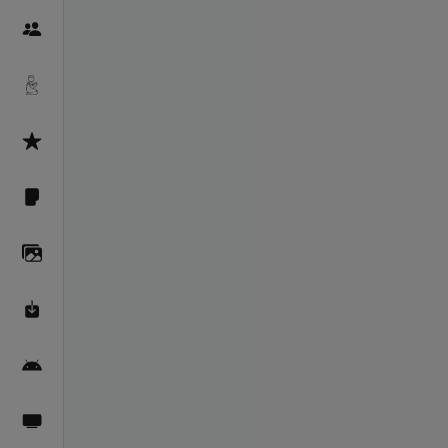
Пайғамбарон
Дуоҳо
Асмоул Ҳусно
Фарзи айн
Галерея
Махзани Маърифат
Барномаи мобилӣ
Пахшҳои зинда