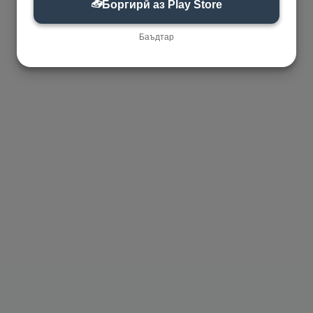
📥
Боргирӣ аз Play Store
Баъдтар