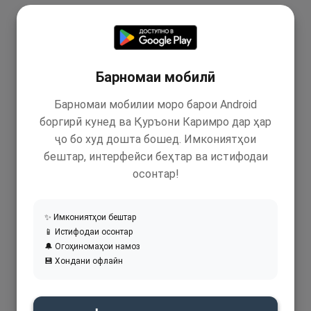
Барномаи мобилӣ
Барномаи мобилии моро барои Android
боргирӣ кунед ва Қуръони Каримро дар ҳар
ҷо бо худ дошта бошед. Имкониятҳои
бештар, интерфейси беҳтар ва истифодаи
осонтар!
✨ Имкониятҳои бештар
📱 Истифодаи осонтар
🔔 Огоҳиномаҳои намоз
💾 Хондани офлайн