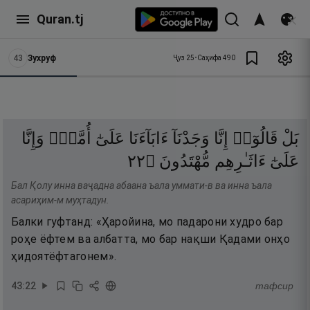
Quran.tj
43
Зухруф
Ҷуз
25
•
Саҳифа
490
بَلْ
قَالُوٓا۟
إِنَّا
وَجَدْنَآ
ءَابَآءَنَا
عَلَىٰٓ
أُمَّةٍۢ
وَإِنَّا
٢٢
۝
مُّهْتَدُونَ
ءَاثَـٰرِهِم
عَلَىٰٓ
Бал Қолу инна ваҷадна абаана ъала уммати-в ва инна ъала
асариҳим-м муҳтадун.
Балки гуфтанд: «Ҳаройина, мо падарони худро бар
роҳе ёфтем ва албатта, мо бар нақши Қадами онҳо
ҳидоятёфтагонем».
43
:
22
тафсир