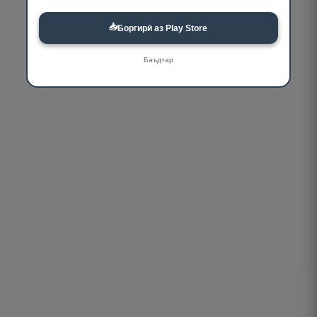
📥
Боргирӣ аз Play Store
Баъдтар