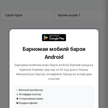
Сураи пурра
Идома додан
Барномаи мобилӣ барои
Android
Барномаи мобилии моро барои Android боргирӣ кунед ва
Қуръони Каримро дар ҳар ҷо бо худ дошта бошед.
Имкониятҳои бештар, интерфейси беҳтар ва истифодаи
осонтар!
✨ Имкониятҳои бештар
📱 Истифодаи осонтар
🔔 Огоҳиномаҳои намоз
💾 Хондани офлайн