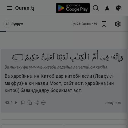
Quran.tj
43
Зухруф
Ҷуз
25
•
Саҳифа
489
٤
۝
حَكِيمٌ
لَعَلِىٌّ
لَدَيْنَا
ٱلْكِتَـٰبِ
أُمِّ
فِىٓ
وَإِنَّهُۥ
Ва иннаҳу фи умми-л-китаби ладайна ла ъалийюн ҳакӣм.
Ва ҳаройина, ин Китоб дар китоби асли (Лавҳу-л-
маҳфуз)-е ки назди Мост, сабт аст, ҳаройина (ин
китоб) баландқадру боҳикмат аст.
43
:
4
тафсир