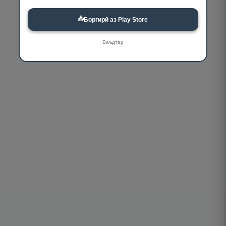
📥
Боргирӣ аз Play Store
Баъдтар