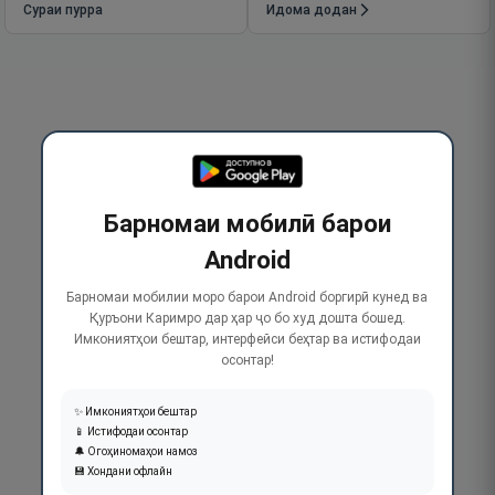
Сураи пурра
Идома додан
Барномаи мобилӣ барои
Android
Барномаи мобилии моро барои Android боргирӣ кунед ва
Қуръони Каримро дар ҳар ҷо бо худ дошта бошед.
Имкониятҳои бештар, интерфейси беҳтар ва истифодаи
осонтар!
✨ Имкониятҳои бештар
📱 Истифодаи осонтар
🔔 Огоҳиномаҳои намоз
💾 Хондани офлайн