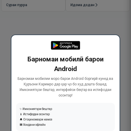
Сураи пурра
Идома додан
Барномаи мобилӣ барои
Android
Барномаи мобилии моро барои Android боргирӣ кунед ва
Қуръони Каримро дар ҳар ҷо бо худ дошта бошед.
Имкониятҳои бештар, интерфейси беҳтар ва истифодаи
осонтар!
✨ Имкониятҳои бештар
📱 Истифодаи осонтар
🔔 Огоҳиномаҳои намоз
💾 Хондани офлайн