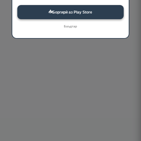
📥
Боргирӣ аз Play Store
Баъдтар