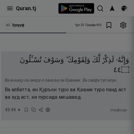
Quran.tj
43
Зухруф
Ҷуз
25
•
Саҳифа
492
وَإِنَّهُۥ
لَذِكْرٌۭ
لَّكَ
وَلِقَوْمِكَ ۖ
وَسَوْفَ
تُسْـَٔلُونَ
٤٤
۝
Ва иннаҳу ла зикру-л лака ва ли Қавмик. Ва савфа тус-алун.
Ва албатта, ин Қуръон туро ва Қавми туро панд аст
ва зуд аст, ки пурсида мешавед.
43
:
44
тафсир