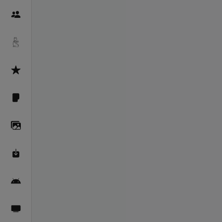
Пайғамбарон
Дуоҳо
Асмоул Ҳусно
Фарзи айн
Галерея
Махзани Маърифат
Барномаи мобилӣ
Пахшҳои зинда