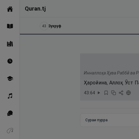
Quran.tj
Асосӣ
43
Зухруф
Қуръон
Саҳеҳи Бухорӣ
Вақтҳои намоз
Инналлоҳа Ҳува Раббӣ ва Р
Омӯзиш
Ҳаройина, Аллоҳ Ӯст П
43
:
64
Қироат
Иқтибосҳо аз Қуръон
Сураи пурра
Зикрҳо