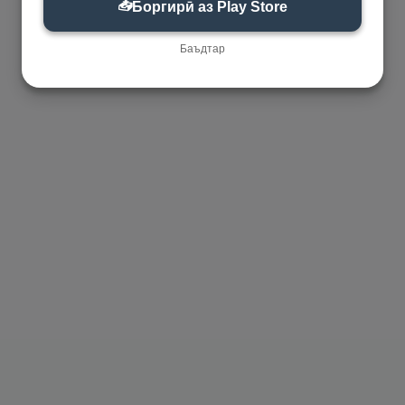
📥
Боргирӣ аз Play Store
Баъдтар