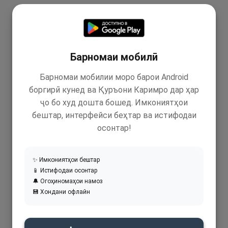
Барномаи мобилӣ
Барномаи мобилии моро барои Android
боргирӣ кунед ва Қуръони Каримро дар ҳар
ҷо бо худ дошта бошед. Имкониятҳои
бештар, интерфейси беҳтар ва истифодаи
осонтар!
✨ Имкониятҳои бештар
📱 Истифодаи осонтар
🔔 Огоҳиномаҳои намоз
💾 Хондани офлайн