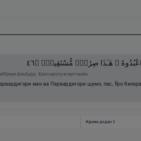
٦٤
۝
مُّسْتَقِيمٌۭ
صِرَٰطٌۭ
هَـٰذَا
َٱعْبُدُوهُ
аббукум фаъбудуҳ. Ҳаза сироту-м мустақӣм.
арвардигори ман ва Парвардигори шумо, пас, Ӯро бипарас
Идома додан