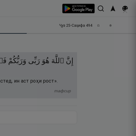
Ҷуз
25
•
Саҳифа
494
إِنَّ
ٱللَّهَ
هُوَ
رَبِّى
وَرَبُّكُمْ
ف ۚ
тед, ин аст роҳи рост».
тафсир