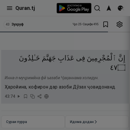
Quran.tj
43
Зухруф
Ҷуз
25
•
Саҳифа
495
إِنَّ
ٱلْمُجْرِمِينَ
فِى
عَذَابِ
جَهَنَّمَ
خَـٰلِدُونَ
٧٤
۝
Инна-л-муҷримӣна фӣ ъазаби Ҷаҳаннама холидун.
Ҳаройина, кофирон дар азоби Дӯзах ҷовидонанд.
43
:
74
Сураи пурра
Идома додан