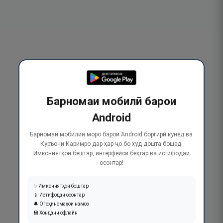
Барномаи мобилӣ барои
Android
Барномаи мобилии моро барои Android боргирӣ кунед ва
Қуръони Каримро дар ҳар ҷо бо худ дошта бошед.
Имкониятҳои бештар, интерфейси беҳтар ва истифодаи
осонтар!
✨ Имкониятҳои бештар
📱 Истифодаи осонтар
🔔 Огоҳиномаҳои намоз
💾 Хондани офлайн