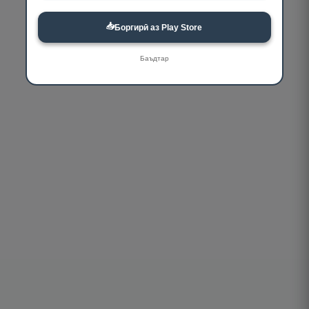
📥
Боргирӣ аз Play Store
Баъдтар