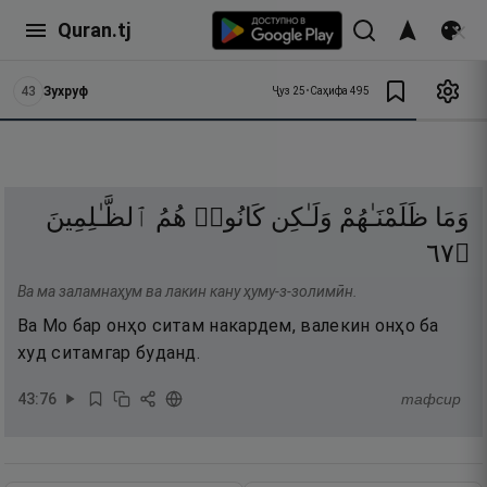
Quran.tj
43
Зухруф
Ҷуз
25
•
Саҳифа
495
وَمَا
ظَلَمْنَـٰهُمْ
وَلَـٰكِن
كَانُوا۟
هُمُ
ٱلظَّـٰلِمِينَ
٧٦
۝
Ва ма заламнаҳум ва лакин кану ҳуму-з-золимӣн.
Ва Мо бар онҳо ситам накардем, валекин онҳо ба
худ ситамгар буданд.
43
:
76
тафсир