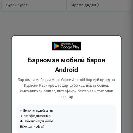
Сураи пурра
Идома додан
Барномаи мобилӣ барои
Android
Барномаи мобилии моро барои Android боргирӣ кунед ва
Қуръони Каримро дар ҳар ҷо бо худ дошта бошед.
Имкониятҳои бештар, интерфейси беҳтар ва истифодаи
осонтар!
✨ Имкониятҳои бештар
📱 Истифодаи осонтар
🔔 Огоҳиномаҳои намоз
💾 Хондани офлайн