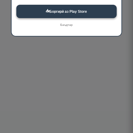
📥
Боргирӣ аз Play Store
Баъдтар