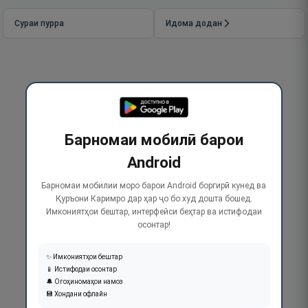
Сураи пурра
Идома додан
Барномаи мобилӣ барои
Android
Барномаи мобилии моро барои Android боргирӣ кунед ва
Қуръони Каримро дар ҳар ҷо бо худ дошта бошед.
Имкониятҳои бештар, интерфейси беҳтар ва истифодаи
осонтар!
✨ Имкониятҳои бештар
📱 Истифодаи осонтар
🔔 Огоҳиномаҳои намоз
💾 Хондани офлайн