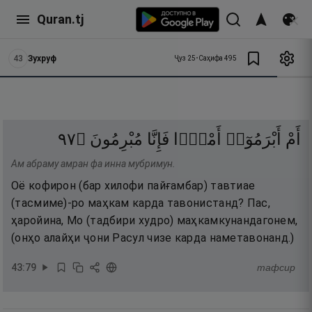
Quran.tj
43
Зухруф
Ҷуз
25
•
Саҳифа
495
٧٩
۝
مُبْرِمُونَ
فَإِنَّا
أَمْرًۭا
أَبْرَمُوٓا۟
أَمْ
Ам абраму амран фа инна мубримун.
Оё кофирон (бар хилофи пайғамбар) тавтиае
(тасмиме)-ро маҳкам карда тавонистанд? Пас,
ҳаройина, Мо (тадбири худро) маҳкамкунандагонем,
(онҳо алайҳи ҷони Расул чизе карда наметавонанд.)
43
:
79
тафсир