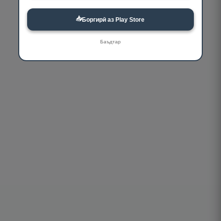
📥
Боргирӣ аз Play Store
Баъдтар