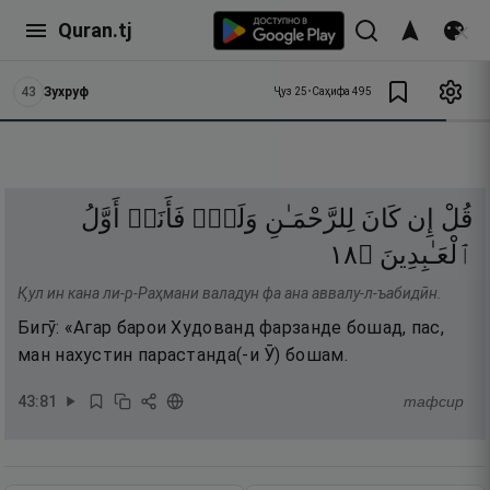
Quran.tj
43
Зухруф
Ҷуз
25
•
Саҳифа
495
قُلْ
إِن
كَانَ
لِلرَّحْمَـٰنِ
وَلَدٌۭ
فَأَنَا۠
أَوَّلُ
٨١
۝
ٱلْعَـٰبِدِينَ
Қул ин кана ли-р-Раҳмани валадун фа ана аввалу-л-ъабидӣн.
Бигӯ: «Агар барои Худованд фарзанде бошад, пас,
ман нахустин парастанда(-и Ӯ) бошам.
43
:
81
тафсир