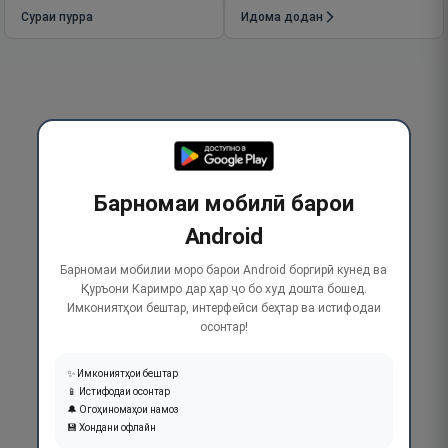
Сураи пурра
Идома додан
Барномаи мобилӣ барои
Android
Барномаи мобилии моро барои Android боргирӣ кунед ва
Қуръони Каримро дар ҳар ҷо бо худ дошта бошед.
Имкониятҳои бештар, интерфейси беҳтар ва истифодаи
осонтар!
✨ Имкониятҳои бештар
📱 Истифодаи осонтар
🔔 Огоҳиномаҳои намоз
💾 Хондани офлайн