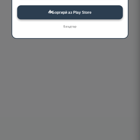
📥
Боргирӣ аз Play Store
Баъдтар