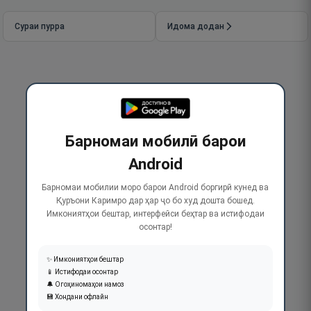
Сураи пурра
Идома додан
Барномаи мобилӣ барои
Android
Барномаи мобилии моро барои Android боргирӣ кунед ва
Қуръони Каримро дар ҳар ҷо бо худ дошта бошед.
Имкониятҳои бештар, интерфейси беҳтар ва истифодаи
осонтар!
✨ Имкониятҳои бештар
📱 Истифодаи осонтар
🔔 Огоҳиномаҳои намоз
💾 Хондани офлайн