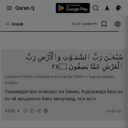
Quran.tj
43
Зухруф
Ҷуз
25
•
Саҳифа
495
سُبْحَـٰنَ
رَبِّ
ٱلسَّمَـٰوَٰتِ
وَٱلْأَرْضِ
رَبِّ
٨٢
۝
يَصِفُونَ
عَمَّا
ٱلْعَرْشِ
Субҳана Рабби-с-самавати ва-л-арЗи Рабби-л Ъарши ъамма
ясифун.
Парвардигори осмонҳо ва Замин, Худованди Арш аз
он чӣ мушрикон баён мекунанд, пок аст».
43
:
82
тафсир