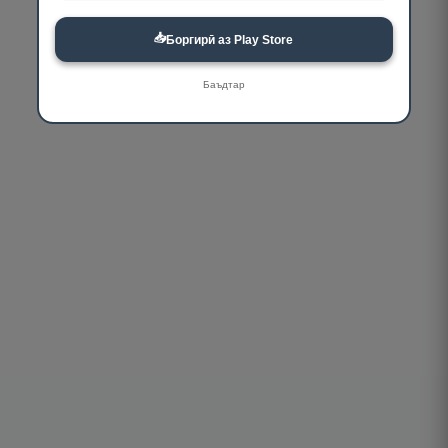
📥
Боргирӣ аз Play Store
Баъдтар