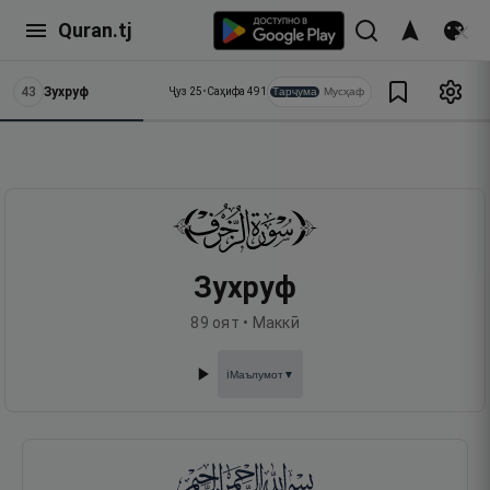
Quran.tj
43
Зухруф
Тарҷума
Мусҳаф
Ҷуз
25
•
Саҳифа
491
Зухруф
89
оят •
Маккӣ
Маълумот
▼
ℹ️