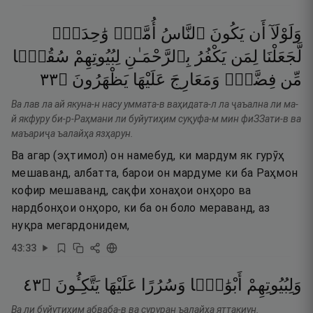
وَلَوْلَآ
أَن
يَكُونَ
ٱلنَّاسُ
أُمَّةًۭ
وَٰحِدَةًۭ
لَّجَعَلْنَا
لِمَن
يَكْفُرُ
بِٱلرَّحْمَـٰنِ
لِبُيُوتِهِمْ
سُقُفًۭا
٣٣
۝
يَظْهَرُونَ
عَلَيْهَا
وَمَعَارِجَ
فِضَّةٍۢ
مِّن
Ва лав ла ай якуна-н насу уммата-в ваҳидата-л ла ҷаъална ли ма-
й якфуру би-р-Раҳмани ли буйутиҳим суқуфа-м мин фиЗЗати-в ва
маъариҷа ъалайҳа язҳарун.
Ва агар (эҳтимол) он намебуд, ки мардум як гурӯҳ
мешаванд, албатта, барои он мардуме ки ба Раҳмон
кофир мешаванд, сақфи хонаҳои онҳоро ва
нардбонҳои онҳоро, ки ба он боло мераванд, аз
нуқра мегардонидем,
43
:
33
٣٤
۝
يَتَّكِـُٔونَ
عَلَيْهَا
وَسُرُرًا
أَبْوَٰبًۭا
وَلِبُيُوتِهِمْ
Ва ли буйутиҳим абваба-в ва суруран ъалайҳа яттакиун.