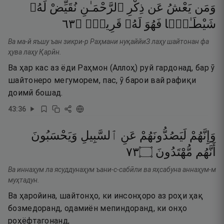
وَمَن
يَعْشُ
عَن
ذِكْرِ
ٱلرَّحْمَـٰنِ
نُقَيِّضْ
لَهُۥ
٣٦
۝
قَرِينٌۭ
لَهُۥ
فَهُوَ
شَيْطَـٰنًۭا
Ва ма-й яъшу ъан зикри-р Раҳмани нуқаййиЗ лаҳу шайтонан фа
ҳува лаҳу Қарӣн.
Ва ҳар кас аз ёди Раҳмон (Аллоҳ) руй гардонад, бар ӯ
шайтонеро мегуморем, пас, ӯ барои вай рафиқи
доимӣ бошад.
43
:
36
وَإِنَّهُمْ
لَيَصُدُّونَهُمْ
عَنِ
ٱلسَّبِيلِ
وَيَحْسَبُونَ
٣٧
۝
مُّهْتَدُونَ
أَنَّهُم
Ва иннаҳум ла ясуддунаҳум ъани-с-сабӣли ва яҳсабуна аннаҳум-м
муҳтадун.
Ва ҳаройина, шайтонҳо, ки инсонҳоро аз роҳи ҳақ
бозмедоранд, одамиён мепиндоранд, ки онҳо
роҳёфтагонанд,