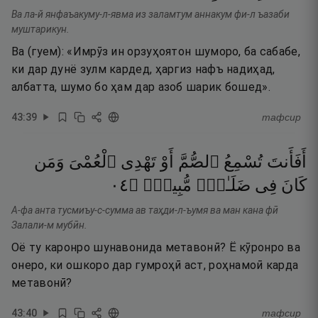
Ва ла-й янфаъакуму-л-явма из заламтум аннакум фи-л ъазаби
муштарикун.
Ва (гуем): «Имрӯз ин орзуҳоятон шуморо, ба сабабе,
ки дар дунё зулм кардед, ҳаргиз нафъ надиҳад,
албатта, шумо бо ҳам дар азоб шарик бошед».
43
:
39
тафсир
أَفَأَنتَ
تُسْمِعُ
ٱلصُّمَّ
أَوْ
تَهْدِى
ٱلْعُمْىَ
وَمَن
٤٠
۝
مُّبِينٍۢ
ضَلَـٰلٍۢ
فِى
كَانَ
А-фа анта тусмиъу-с-сумма ав таҳди-л-ъумя ва ман кана фӣ
Залали-м мубӣн.
Оё ту каронро шунавонида метавонӣ? Ё кӯронро ва
онеро, ки ошкоро дар гумроҳӣ аст, роҳнамоӣ карда
метавонӣ?
43
:
40
тафсир