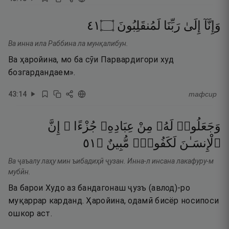
١٤
۝
لَمُنقَلِبُونَ
رَبِّنَا
إِلَىٰ
وَإِنَّآ
Ва инна ила Раббина ла мунқалибун.
Ва ҳаройина, мо ба сӯи Парвардигори худ
бозгардандаем».
43
:
14
тафсир
وَجَعَلُوا۟
لَهُۥ
مِنْ
عِبَادِهِۦ
جُزْءًا ۚ
إِنَّ
١٥
۝
مُّبِينٌ
لَكَفُورٌۭ
ٱلْإِنسَـٰنَ
Ва ҷаъалу лаҳу мин ъибадиҳӣ ҷузан. Инна-л инсана лакафуру-м
мубӣн.
Ва барои Худо аз бандагонаш ҷузъ (авлод)-ро
муқаррар карданд. Ҳаройина, одамӣ бисёр носипоси
ошкор аст.