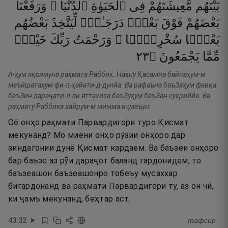
بَيْنَهُم
مَّعِيشَتَهُمْ
فِى
ٱلْحَيَوٰةِ
ٱلدُّنْيَا ۚ
وَرَفَعْنَا
بَعْضَهُمْ
فَوْقَ
بَعْضٍۢ
دَرَجَـٰتٍۢ
لِّيَتَّخِذَ
بَعْضُهُم
بَعْضًۭا
سُخْرِيًّۭا ۗ
وَرَحْمَتُ
رَبِّكَ
خَيْرٌۭ
٣٢
۝
يَجْمَعُونَ
مِّمَّا
А-ҳум яқсимуна раҳмата Раббик. Наҳну Қасамна байнаҳум-м
маъӣшатаҳум фи-л-ҳайати-д-дунйа. Ва рафаъна баъЗаҳум фавқа
баъЗин дараҷати-л ли яттахиза баъЗуҳум баъЗан сухриййа. Ва
раҳмату Раббика хайрум-м мимма яҷмаъун.
Оё онҳо раҳмати Парвардигори туро Қисмат
мекунанд? Мо миёни онҳо рӯзии онҳоро дар
зиндагонии дунё Қисмат кардаем. Ва баъзеи онҳоро
бар баъзе аз рӯи дараҷот баланд гардонидем, то
баъзеашон баъзеашонро тобеъу мусаххар
бигардонанд ва раҳмати Парвардигори ту, аз он чӣ,
ки ҷамъ мекунанд, беҳтар аст.
43
:
32
тафсир