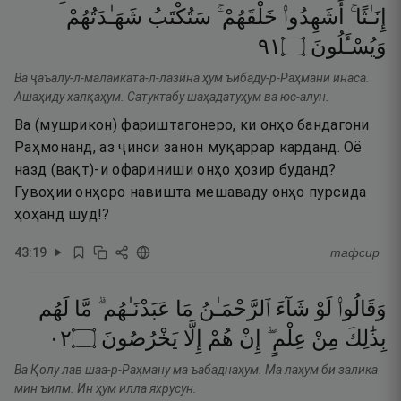
إِنَـٰثًا ۚ
أَشَهِدُوا۟
خَلْقَهُمْ ۚ
سَتُكْتَبُ
شَهَـٰدَتُهُمْ
١٩
۝
وَيُسْـَٔلُونَ
Ва ҷаъалу-л-малаиката-л-лазӣна ҳум ъибаду-р-Раҳмани инаса.
Ашаҳиду халқаҳум. Сатуктабу шаҳадатуҳум ва юс-алун.
Ва (мушрикон) фариштагонеро, ки онҳо бандагони
Раҳмонанд, аз ҷинси занон муқаррар карданд. Оё
назд (вақт)-и офариниши онҳо ҳозир буданд?
Гувоҳии онҳоро навишта мешаваду онҳо пурсида
ҳоҳанд шуд!?
43
:
19
тафсир
وَقَالُوا۟
لَوْ
شَآءَ
ٱلرَّحْمَـٰنُ
مَا
عَبَدْنَـٰهُم ۗ
مَّا
لَهُم
٢٠
۝
يَخْرُصُونَ
إِلَّا
هُمْ
إِنْ
عِلْمٍ ۖ
مِنْ
بِذَٰلِكَ
Ва Қолу лав шаа-р-Раҳману ма ъабаднаҳум. Ма лаҳум би залика
мин ъилм. Ин ҳум илла яхрусун.