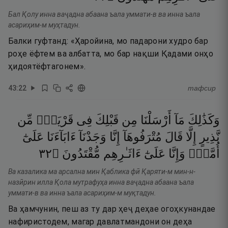
Бал Қолу инна ваҷадна абаана ъала уммати-в ва инна ъала
асариҳим-м муҳтадун.
Балки гуфтанд: «Ҳаройина, мо падарони худро бар
роҳе ёфтем ва албатта, мо бар нақши Қадами онҳо
ҳидоятёфтагонем».
43
:
22
тафсир
وَكَذَٰلِكَ
مَآ
أَرْسَلْنَا
مِن
قَبْلِكَ
فِى
قَرْيَةٍۢ
مِّن
نَّذِيرٍ
إِلَّا
قَالَ
مُتْرَفُوهَآ
إِنَّا
وَجَدْنَآ
ءَابَآءَنَا
عَلَىٰٓ
٢٣
۝
مُّقْتَدُونَ
ءَاثَـٰرِهِم
عَلَىٰٓ
وَإِنَّا
أُمَّةٍۢ
Ва казалика ма арсална мин Қаблика фӣ Қаряти-м мин-н-
назӣрин илла Қола мутрафуҳа инна ваҷадна абаана ъала
уммати-в ва инна ъала асариҳим-м муқтадун.
Ва ҳамчунин, пеш аз ту дар ҳеҷ деҳае огоҳкунандае
нафиристодем, магар давлатмандони он деҳа