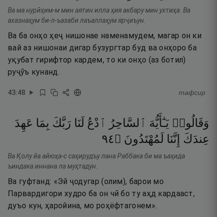
Ва ма нурӣҳим-м мин аятин илла ҳия акбару мин ухтиҳа. Ва
ахазнаҳум би-л-ъазаби лаъаллаҳум ярҷиъун.
Ва ба онҳо ҳеҷ нишонае наменамудем, магар он ки
вай аз нишонаи дигар бузургтар буд ва онҳоро ба
уқубат гирифтор кардем, то ки онҳо (аз ботил)
руҷӯъ кунанд.
43
:
48
тафсир
وَقَالُوا۟
يَـٰٓأَيُّهَ
ٱلسَّاحِرُ
ٱدْعُ
لَنَا
رَبَّكَ
بِمَا
عَهِدَ
٤٩
۝
لَمُهْتَدُونَ
إِنَّنَا
عِندَكَ
Ва Қолу йа айюҳа-с саҳирудъу лана Раббака би ма ъаҳида
ъиндака иннана ла муҳтадун.
Ва гуфтанд: «Эй ҷодугар (олим), барои мо
Парвардигори худро ба он чӣ бо ту аҳд кардааст,
дуъо кун, ҳаройина, мо роҳёфтагонем».