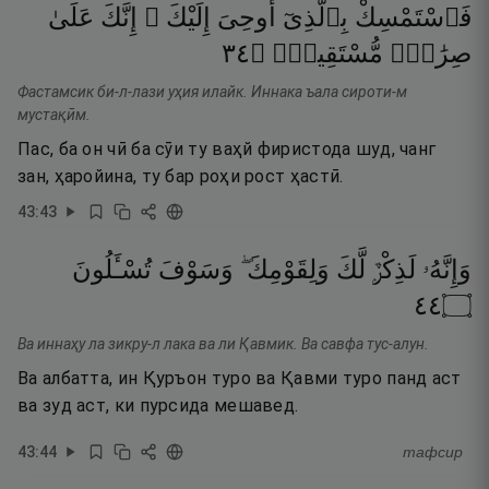
فَٱسْتَمْسِكْ
بِٱلَّذِىٓ
أُوحِىَ
إِلَيْكَ ۖ
إِنَّكَ
عَلَىٰ
٤٣
۝
مُّسْتَقِيمٍۢ
صِرَٰطٍۢ
Фастамсик би-л-лази уҳия илайк. Иннака ъала сироти-м
мустақӣм.
Пас, ба он чӣ ба сӯи ту ваҳй фиристода шуд, чанг
зан, ҳаройина, ту бар роҳи рост ҳастӣ.
43
:
43
وَإِنَّهُۥ
لَذِكْرٌۭ
لَّكَ
وَلِقَوْمِكَ ۖ
وَسَوْفَ
تُسْـَٔلُونَ
٤٤
۝
Ва иннаҳу ла зикру-л лака ва ли Қавмик. Ва савфа тус-алун.
Ва албатта, ин Қуръон туро ва Қавми туро панд аст
ва зуд аст, ки пурсида мешавед.
43
:
44
тафсир