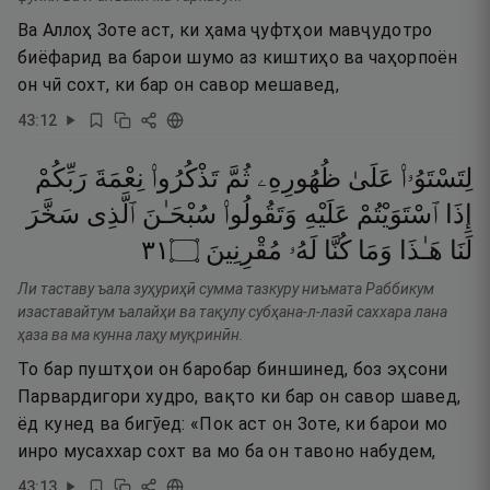
Ва Аллоҳ Зоте аст, ки ҳама ҷуфтҳои мавҷудотро
биёфарид ва барои шумо аз киштиҳо ва чаҳорпоён
он чӣ сохт, ки бар он савор мешавед,
43
:
12
لِتَسْتَوُۥا۟
عَلَىٰ
ظُهُورِهِۦ
ثُمَّ
تَذْكُرُوا۟
نِعْمَةَ
رَبِّكُمْ
إِذَا
ٱسْتَوَيْتُمْ
عَلَيْهِ
وَتَقُولُوا۟
سُبْحَـٰنَ
ٱلَّذِى
سَخَّرَ
١٣
۝
مُقْرِنِينَ
لَهُۥ
كُنَّا
وَمَا
هَـٰذَا
لَنَا
Ли таставу ъала зуҳуриҳӣ сумма тазкуру ниъмата Раббикум
изаставайтум ъалайҳи ва тақулу субҳана-л-лазӣ саххара лана
ҳаза ва ма кунна лаҳу муқринӣн.
То бар пуштҳои он баробар биншинед, боз эҳсони
Парвардигори худро, вақто ки бар он савор шавед,
ёд кунед ва бигӯед: «Пок аст он Зоте, ки барои мо
инро мусаххар сохт ва мо ба он тавоно набудем,
43
:
13