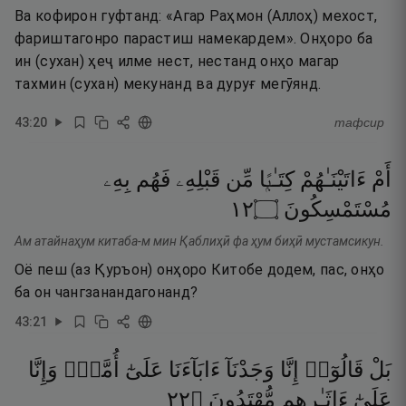
Ва кофирон гуфтанд: «Агар Раҳмон (Аллоҳ) мехост,
фариштагонро парастиш намекардем». Онҳоро ба
ин (сухан) ҳеҷ илме нест, нестанд онҳо магар
тахмин (сухан) мекунанд ва дуруғ мегӯянд.
43
:
20
тафсир
أَمْ
ءَاتَيْنَـٰهُمْ
كِتَـٰبًۭا
مِّن
قَبْلِهِۦ
فَهُم
بِهِۦ
٢١
۝
مُسْتَمْسِكُونَ
Ам атайнаҳум китаба-м мин Қаблиҳӣ фа ҳум биҳӣ мустамсикун.
Оё пеш (аз Қуръон) онҳоро Китобе додем, пас, онҳо
ба он чангзанандагонанд?
43
:
21
بَلْ
قَالُوٓا۟
إِنَّا
وَجَدْنَآ
ءَابَآءَنَا
عَلَىٰٓ
أُمَّةٍۢ
وَإِنَّا
٢٢
۝
مُّهْتَدُونَ
ءَاثَـٰرِهِم
عَلَىٰٓ