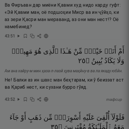
Ва Фиръавн дар миёни Қавми худ нидо карду гуфт:
«Эй Қавми ман, оё подшоҳии Миср ва ин ҷӯйҳо, ки
аз зери Қасри ман мераванд, аз они ман нест!? Оё
намебинед?
43
:
51
أَمْ
أَنَا۠
خَيْرٌۭ
مِّنْ
هَـٰذَا
ٱلَّذِى
هُوَ
مَهِينٌۭ
٥٢
۝
يُبِينُ
يَكَادُ
وَلَا
Ам ана хайру-м мин ҳаза-л-лазӣ ҳува маҳӣну-в ва ла якаду юбӣн.
Не! Балки аз ин шахс ман беҳтарам, ки ӯ беиззат аст
ва Қариб нест, ки сухани бурро гӯяд.
43
:
52
тафсир
فَلَوْلَآ
أُلْقِىَ
عَلَيْهِ
أَسْوِرَةٌۭ
مِّن
ذَهَبٍ
أَوْ
جَآءَ
٥٣
۝
مُقْتَرِنِينَ
ٱلْمَلَـٰٓئِكَةُ
مَعَهُ