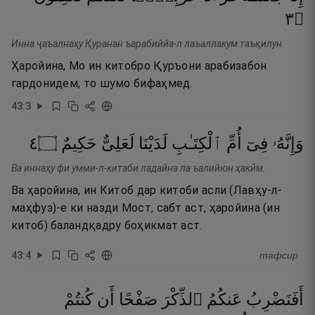
٣
۝
Инна ҷаъалнаҳу Қуранан ъарабиййа-л лаъаллакум таъқилун.
Ҳаройина, Мо ин китобро Қуръони арабизабон
гардонидем, то шумо бифаҳмед.
43
:
3
٤
۝
حَكِيمٌ
لَعَلِىٌّ
لَدَيْنَا
ٱلْكِتَـٰبِ
أُمِّ
فِىٓ
وَإِنَّهُۥ
Ва иннаҳу фи умми-л-китаби ладайна ла ъалийюн ҳакӣм.
Ва ҳаройина, ин Китоб дар китоби асли (Лавҳу-л-
маҳфуз)-е ки назди Мост, сабт аст, ҳаройина (ин
китоб) баландқадру боҳикмат аст.
43
:
4
тафсир
أَفَنَضْرِبُ
عَنكُمُ
ٱلذِّكْرَ
صَفْحًا
أَن
كُنتُمْ