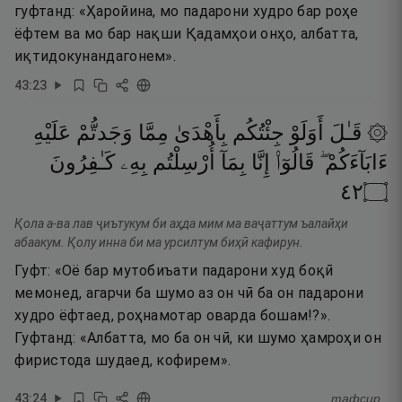
гуфтанд: «Ҳаройина, мо падарони худро бар роҳе
ёфтем ва мо бар нақши Қадамҳои онҳо, албатта,
иқтидокунандагонем».
43
:
23
۞ قَـٰلَ
أَوَلَوْ
جِئْتُكُم
بِأَهْدَىٰ
مِمَّا
وَجَدتُّمْ
عَلَيْهِ
ءَابَآءَكُمْ ۖ
قَالُوٓا۟
إِنَّا
بِمَآ
أُرْسِلْتُم
بِهِۦ
كَـٰفِرُونَ
٢٤
۝
Қола а-ва лав ҷиътукум би аҳда мим ма ваҷаттум ъалайҳи
абаакум. Қолу инна би ма урсилтум биҳӣ кафирун.
Гуфт: «Оё бар мутобиъати падарони худ боқӣ
мемонед, агарчи ба шумо аз он чӣ ба он падарони
худро ёфтаед, роҳнамотар оварда бошам!?».
Гуфтанд: «Албатта, мо ба он чӣ, ки шумо ҳамроҳи он
фиристода шудаед, кофирем».
43
:
24
тафсир