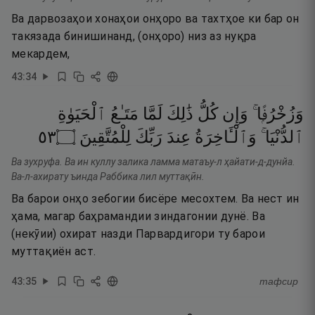
Ва дарвозаҳои хонаҳои онҳоро ва тахтҳое ки бар он
такязада бинишинанд, (онҳоро) низ аз нуқра
мекардем,
43
:
34
وَزُخْرُفًۭا ۚ
وَإِن
كُلُّ
ذَٰلِكَ
لَمَّا
مَتَـٰعُ
ٱلْحَيَوٰةِ
٣٥
۝
لِلْمُتَّقِينَ
رَبِّكَ
عِندَ
وَٱلْـَٔاخِرَةُ
ٱلدُّنْيَا ۚ
Ва зухруфа. Ва ин куллу залика ламма матаъу-л ҳайати-д-дунйа.
Ва-л-ахирату ъинда Раббика лил муттақӣн.
Ва барои онҳо зебогии бисёре месохтем. Ва нест ин
ҳама, магар баҳрамандии зиндагонии дунё. Ва
(некӯии) охират назди Парвардигори ту барои
муттақиён аст.
43
:
35
тафсир