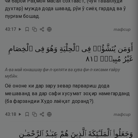
чӣ барои Раҳмон масал сохтааст, (чун таваллуди
духтар) мужда дода шавад, рӯи ӯ сиёҳ гардад ва ӯ
пурғам бошад.
43
:
17
тафсир
أَوَمَن
يُنَشَّؤُا۟
فِى
ٱلْحِلْيَةِ
وَهُوَ
فِى
ٱلْخِصَامِ
١٨
۝
مُبِينٍۢ
غَيْرُ
А-ва май юнашшау фи-л-ҳиляти ва ҳува фи-л-хисами ғайру
мубӣн.
Оё ононе ки дар зару зевар парвариш дода
мешаванд ва дар сафи хусумат зоҳир намегарданд
(ба фарзандии Худо лаёқат доранд?).
43
:
18
тафсир
وَجَعَلُوا۟
ٱلْمَلَـٰٓئِكَةَ
ٱلَّذِينَ
هُمْ
عِبَـٰدُ
ٱلرَّحْمَـٰنِ