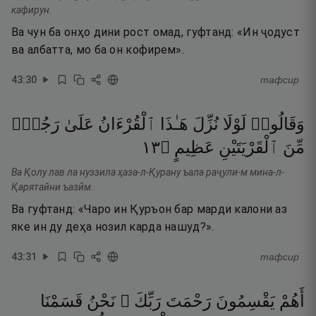
кафирун.
Ва чун ба онҳо дини рост омад, гуфтанд: «Ин ҷодуст
ва албатта, мо ба он кофирем».
43
:
30
тафсир
وَقَالُوا۟
لَوْلَا
نُزِّلَ
هَـٰذَا
ٱلْقُرْءَانُ
عَلَىٰ
رَجُلٍۢ
٣١
۝
عَظِيمٍ
ٱلْقَرْيَتَيْنِ
مِّنَ
Ва Қолу лав ла нуззила ҳаза-л-Қурану ъала раҷули-м мина-л-
Қарятайни ъазӣм.
Ва гуфтанд: «Чаро ин Қуръон бар марди калони аз
яке ин ду деҳа нозил карда нашуд?».
43
:
31
тафсир
أَهُمْ
يَقْسِمُونَ
رَحْمَتَ
رَبِّكَ ۚ
نَحْنُ
قَسَمْنَا