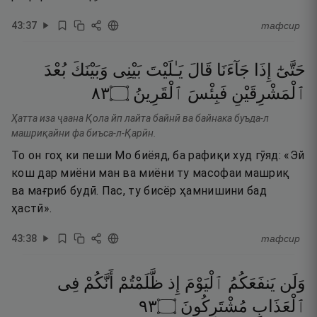
43
:
37
тафсир
حَتَّىٰٓ
إِذَا
جَآءَنَا
قَالَ
يَـٰلَيْتَ
بَيْنِى
وَبَيْنَكَ
بُعْدَ
٣٨
۝
ٱلْقَرِينُ
فَبِئْسَ
ٱلْمَشْرِقَيْنِ
Ҳатта иза ҷаана Қола йп лайта байнӣ ва байнака буъда-л
машриқайни фа биъса-л-Қарӣн.
То он гоҳ ки пеши Мо биёяд, ба рафиқи худ гӯяд: «Эй
кош дар миёни ман ва миёни ту масофаи машриқ
ва мағриб будӣ. Пас, ту бисёр ҳамнишини бад
ҳастӣ».
43
:
38
тафсир
وَلَن
يَنفَعَكُمُ
ٱلْيَوْمَ
إِذ
ظَّلَمْتُمْ
أَنَّكُمْ
فِى
٣٩
۝
مُشْتَرِكُونَ
ٱلْعَذَابِ