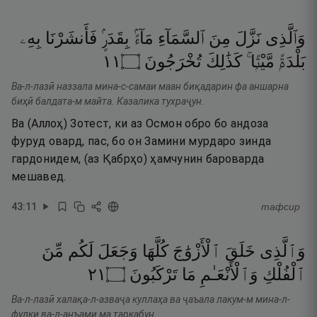
وَٱلَّذِى
نَزَّلَ
مِنَ
ٱلسَّمَآءِ
مَآءًۢ
بِقَدَرٍۢ
فَأَنشَرْنَا
بِهِۦ
١١
۝
تُخْرَجُونَ
كَذَٰلِكَ
مَّيْتًۭا ۚ
بَلْدَةًۭ
Ва-л-лазӣ наззала мина-с-самаи маан биқадарин фа аншарна
биҳӣ балдата-м майта. Казалика тухраҷун.
Ва (Аллоҳ) Зотест, ки аз Осмон обро бо андоза
фуруд овард, пас, бо он Замини мурдаро зинда
гардонидем, (аз Қабрҳо) ҳамчунин бароварда
мешавед.
43
:
11
тафсир
وَٱلَّذِى
خَلَقَ
ٱلْأَزْوَٰجَ
كُلَّهَا
وَجَعَلَ
لَكُم
مِّنَ
١٢
۝
تَرْكَبُونَ
مَا
وَٱلْأَنْعَـٰمِ
ٱلْفُلْكِ
Ва-л-лазӣ халақа-л-азваҷа куллаҳа ва ҷаъала лакум-м мина-л-
фулки ва-л-анъами ма таркабун.