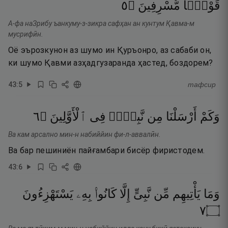
٥
۝
مُّسْرِفِينَ
قَوْمًۭا
А-фа наЗрибу ъанкуму-з-зикра сафҳан ан кунтум Қавма-м
мусрифӣн.
Оё эърозкунон аз шумо ин Қуръонро, аз сабаби он,
ки шумо Қавми азҳадгузаранда ҳастед, боздорем?
43
:
5
тафсир
٦
۝
ٱلْأَوَّلِينَ
فِى
نَّبِىٍّۢ
مِن
أَرْسَلْنَا
وَكَمْ
Ва кам арсално мин-н набиййин фи-л-аввалӣн.
Ва бар пешиниён пайғамбари бисёр фиристодем.
43
:
6
وَمَا
يَأْتِيهِم
مِّن
نَّبِىٍّ
إِلَّا
كَانُوا۟
بِهِۦ
يَسْتَهْزِءُونَ
٧
۝