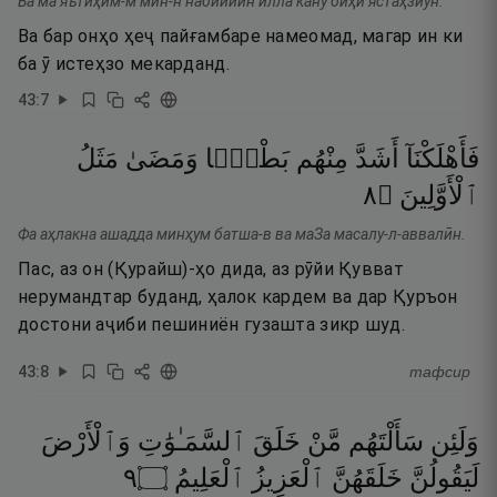
Ва ма яътӣҳим-м мин-н набиййин илла кану биҳӣ ястаҳзиун.
Ва бар онҳо ҳеҷ пайғамбаре намеомад, магар ин ки
ба ӯ истеҳзо мекарданд.
43
:
7
فَأَهْلَكْنَآ
أَشَدَّ
مِنْهُم
بَطْشًۭا
وَمَضَىٰ
مَثَلُ
٨
۝
ٱلْأَوَّلِينَ
Фа аҳлакна ашадда минҳум батша-в ва маЗа масалу-л-аввалӣн.
Пас, аз он (Қурайш)-ҳо дида, аз рӯйи Қувват
нерумандтар буданд, ҳалок кардем ва дар Қуръон
достони аҷиби пешиниён гузашта зикр шуд.
43
:
8
тафсир
وَلَئِن
سَأَلْتَهُم
مَّنْ
خَلَقَ
ٱلسَّمَـٰوَٰتِ
وَٱلْأَرْضَ
٩
۝
ٱلْعَلِيمُ
ٱلْعَزِيزُ
خَلَقَهُنَّ
لَيَقُولُنَّ