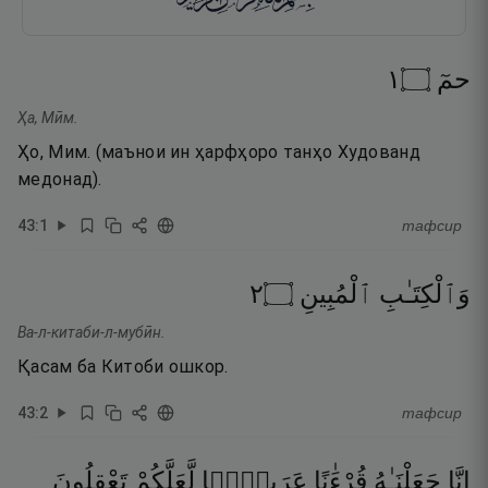
١
۝
حمٓ
Ҳа, Мӣм.
Ҳо, Мим. (маънои ин ҳарфҳоро танҳо Худованд
медонад).
43
:
1
тафсир
٢
۝
ٱلْمُبِينِ
وَٱلْكِتَـٰبِ
Ва-л-китаби-л-мубӣн.
Қасам ба Китоби ошкор.
43
:
2
тафсир
إِنَّا
جَعَلْنَـٰهُ
قُرْءَٰنًا
عَرَبِيًّۭا
لَّعَلَّكُمْ
تَعْقِلُونَ