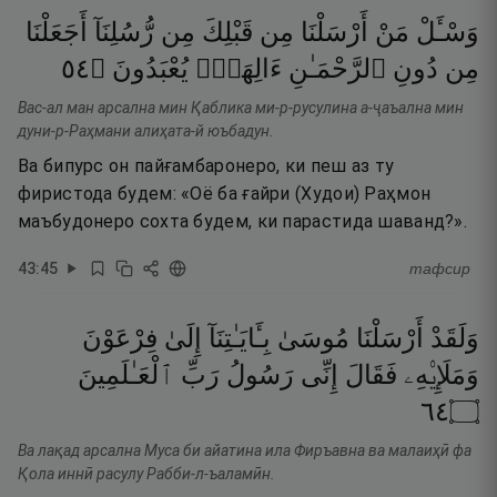
وَسْـَٔلْ
مَنْ
أَرْسَلْنَا
مِن
قَبْلِكَ
مِن
رُّسُلِنَآ
أَجَعَلْنَا
٤٥
۝
يُعْبَدُونَ
ءَالِهَةًۭ
ٱلرَّحْمَـٰنِ
دُونِ
مِن
Вас-ал ман арсална мин Қаблика ми-р-русулина а-ҷаъална мин
дуни-р-Раҳмани алиҳата-й юъбадун.
Ва бипурс он пайғамбаронеро, ки пеш аз ту
фиристода будем: «Оё ба ғайри (Худои) Раҳмон
маъбудонеро сохта будем, ки парастида шаванд?».
43
:
45
тафсир
وَلَقَدْ
أَرْسَلْنَا
مُوسَىٰ
بِـَٔايَـٰتِنَآ
إِلَىٰ
فِرْعَوْنَ
وَمَلَإِي۟هِۦ
فَقَالَ
إِنِّى
رَسُولُ
رَبِّ
ٱلْعَـٰلَمِينَ
٤٦
۝
Ва лақад арсална Муса би айатина ила Фиръавна ва малаиҳӣ фа
Қола иннӣ расулу Рабби-л-ъаламӣн.