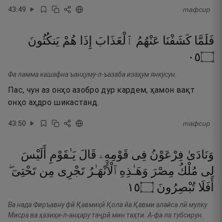
43
:
49
тафсир
فَلَمَّا
كَشَفْنَا
عَنْهُمُ
ٱلْعَذَابَ
إِذَا
هُمْ
يَنكُثُونَ
٥٠
۝
Фа ламма кашафна ъанҳуму-л-ъазаба изаҳум янкусун.
Пас, чун аз онҳо азобро дур кардем, ҳамон вақт
онҳо аҳдро шикастанд.
43
:
50
тафсир
وَنَادَىٰ
فِرْعَوْنُ
فِى
قَوْمِهِۦ
قَالَ
يَـٰقَوْمِ
أَلَيْسَ
لِى
مُلْكُ
مِصْرَ
وَهَـٰذِهِ
ٱلْأَنْهَـٰرُ
تَجْرِى
مِن
تَحْتِىٓ ۖ
٥١
۝
تُبْصِرُونَ
أَفَلَا
Ва нада Фиръавну фӣ Қавмиҳӣ Қола йа Қавми алайса лӣ мулку
Мисра ва ҳазиҳи-л-анҳару таҷрӣ мин таҳти. А-фа ла тубсирун.