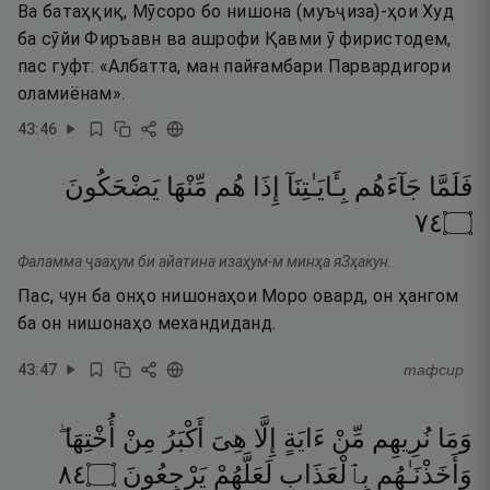
Ва батаҳқиқ, Мӯсоро бо нишона (муъҷиза)-ҳои Худ
ба сӯйи Фиръавн ва ашрофи Қавми ӯ фиристодем,
пас гуфт: «Албатта, ман пайғамбари Парвардигори
оламиёнам».
43
:
46
فَلَمَّا
جَآءَهُم
بِـَٔايَـٰتِنَآ
إِذَا
هُم
مِّنْهَا
يَضْحَكُونَ
٤٧
۝
Фаламма ҷааҳум би айатина изаҳум-м минҳа яЗҳакун.
Пас, чун ба онҳо нишонаҳои Моро овард, он ҳангом
ба он нишонаҳо механдиданд.
43
:
47
тафсир
وَمَا
نُرِيهِم
مِّنْ
ءَايَةٍ
إِلَّا
هِىَ
أَكْبَرُ
مِنْ
أُخْتِهَا ۖ
٤٨
۝
يَرْجِعُونَ
لَعَلَّهُمْ
بِٱلْعَذَابِ
وَأَخَذْنَـٰهُم