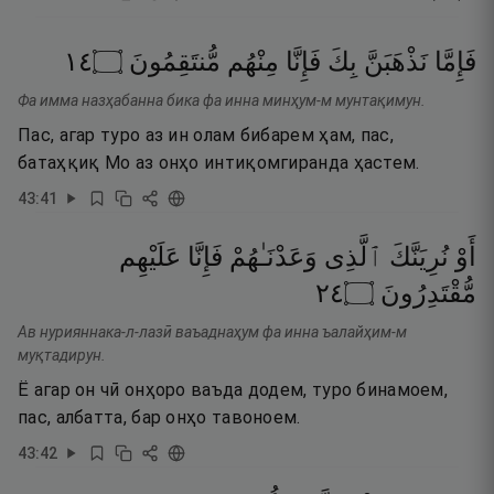
٤١
۝
مُّنتَقِمُونَ
مِنْهُم
فَإِنَّا
بِكَ
نَذْهَبَنَّ
فَإِمَّا
Фа имма назҳабанна бика фа инна минҳум-м мунтақимун.
Пас, агар туро аз ин олам бибарем ҳам, пас,
батаҳқиқ Мо аз онҳо интиқомгиранда ҳастем.
43
:
41
أَوْ
نُرِيَنَّكَ
ٱلَّذِى
وَعَدْنَـٰهُمْ
فَإِنَّا
عَلَيْهِم
٤٢
۝
مُّقْتَدِرُونَ
Ав нурияннака-л-лазӣ ваъаднаҳум фа инна ъалайҳим-м
муқтадирун.
Ё агар он чӣ онҳоро ваъда додем, туро бинамоем,
пас, албатта, бар онҳо тавоноем.
43
:
42