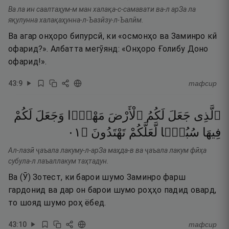
Ва ла ин саалтаҳум-м ман халақа-с-самавати ва-л арЗа ла
яқулунна халақаҳунна-л-Ъазӣзу-л-Ъалӣм.
Ва агар онҳоро бипурсӣ, ки «осмонҳо ва Заминро кӣ
офарид?». Албатта мегӯянд: «Онҳоро Ғолибу Доно
офарид!».
43
:
9
тафсир
ٱلَّذِى
جَعَلَ
لَكُمُ
ٱلْأَرْضَ
مَهْدًۭا
وَجَعَلَ
لَكُمْ
١٠
۝
تَهْتَدُونَ
لَّعَلَّكُمْ
سُبُلًۭا
فِيهَا
Ал-лазӣ ҷаъала лакуму-л-арЗа маҳда-в ва ҷаъала лакум фӣҳа
субула-л лаъаллакум таҳтадун.
Ва (Ӯ) Зотест, ки барои шумо Заминро фарш
гардонид ва дар он барои шумо роҳҳо падид овард,
то шояд шумо роҳ ёбед.
43
:
10
тафсир