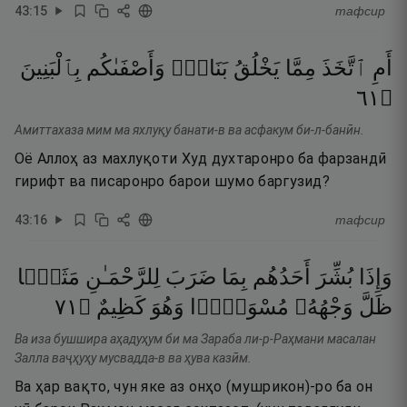
43
:
15
тафсир
أَمِ
ٱتَّخَذَ
مِمَّا
يَخْلُقُ
بَنَاتٍۢ
وَأَصْفَىٰكُم
بِٱلْبَنِينَ
١٦
۝
Амиттахаза мим ма яхлуқу банати-в ва асфакум би-л-банӣн.
Оё Аллоҳ аз махлуқоти Худ духтаронро ба фарзандӣ
гирифт ва писаронро барои шумо баргузид?
43
:
16
тафсир
وَإِذَا
بُشِّرَ
أَحَدُهُم
بِمَا
ضَرَبَ
لِلرَّحْمَـٰنِ
مَثَلًۭا
١٧
۝
كَظِيمٌ
وَهُوَ
مُسْوَدًّۭا
وَجْهُهُۥ
ظَلَّ
Ва иза бушшира аҳадуҳум би ма Зараба ли-р-Раҳмани масалан
Залла ваҷҳуҳу мусвадда-в ва ҳува казӣм.
Ва ҳар вақто, чун яке аз онҳо (мушрикон)-ро ба он