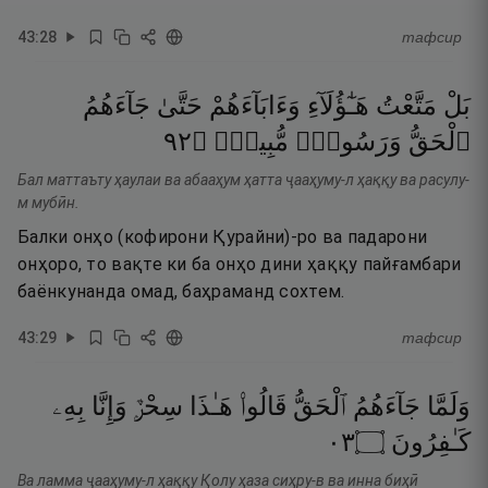
43
:
28
тафсир
بَلْ
مَتَّعْتُ
هَـٰٓؤُلَآءِ
وَءَابَآءَهُمْ
حَتَّىٰ
جَآءَهُمُ
٢٩
۝
مُّبِينٌۭ
وَرَسُولٌۭ
ٱلْحَقُّ
Бал маттаъту ҳаулаи ва абааҳум ҳатта ҷааҳуму-л ҳаққу ва расулу-
м мубӣн.
Балки онҳо (кофирони Қурайни)-ро ва падарони
онҳоро, то вақте ки ба онҳо дини ҳаққу пайғамбари
баёнкунанда омад, баҳраманд сохтем.
43
:
29
тафсир
وَلَمَّا
جَآءَهُمُ
ٱلْحَقُّ
قَالُوا۟
هَـٰذَا
سِحْرٌۭ
وَإِنَّا
بِهِۦ
٣٠
۝
كَـٰفِرُونَ
Ва ламма ҷааҳуму-л ҳаққу Қолу ҳаза сиҳру-в ва инна биҳӣ