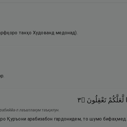
ҳарфҳоро танҳо Худованд медонад).
р.
٣
۝
تَعْقِلُونَ
لَّعَلَّكُمْ
рабиййа-л лаъаллакум таъқилун.
бро Қуръони арабизабон гардонидем, то шумо бифаҳмед.