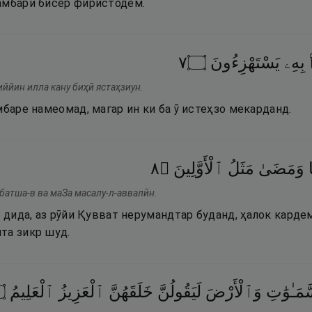
амбари бисёр фиристодем.
٧
۝
يَسْتَهْزِءُونَ
بِهِۦ
иййин илла кану биҳӣ ястаҳзиун.
мбаре намеомад, магар ин ки ба ӯ истеҳзо мекарданд.
٨
۝
ٱلْأَوَّلِينَ
مَثَلُ
وَمَضَىٰ
батша-в ва маЗа масалу-л-аввалӣн.
о дида, аз рӯйи Қувват нерумандтар буданд, ҳалок кард
та зикр шуд.
۝
ٱلْعَلِيمُ
ٱلْعَزِيزُ
خَلَقَهُنَّ
لَيَقُولُنَّ
وَٱلْأَرْضَ
مَـٰوَٰتِ