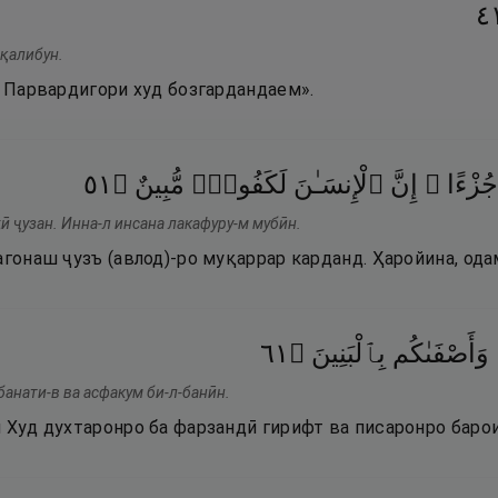
١
нқалибун.
и Парвардигори худ бозгардандаем».
١٥
۝
مُّبِينٌ
لَكَفُورٌۭ
ٱلْإِنسَـٰنَ
إِنَّ
جُزْءًا ۚ
ӣ ҷузан. Инна-л инсана лакафуру-м мубӣн.
агонаш ҷузъ (авлод)-ро муқаррар карданд. Ҳаройина, од
١٦
۝
بِٱلْبَنِينَ
وَأَصْفَىٰكُم
банати-в ва асфакум би-л-банӣн.
и Худ духтаронро ба фарзандӣ гирифт ва писаронро баро