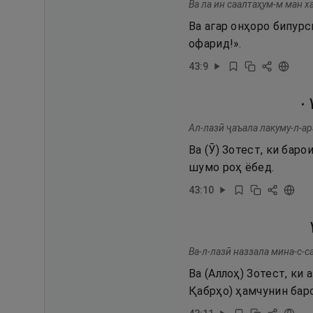
Ва ла ин саалтаҳум-м ман х
Ва агар онҳоро бипурс
офарид!».
43
:
9
١
Ал-лазӣ ҷаъала лакуму-л-ар
Ва (Ӯ) Зотест, ки бар
шумо роҳ ёбед.
43
:
10
Ва-л-лазӣ наззала мина-с-
Ва (Аллоҳ) Зотест, ки
Қабрҳо) ҳамчунин бар