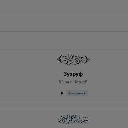
Зухруф
89
оят •
Маккӣ
Маълумот
▼
ℹ️