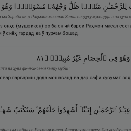
لِلرَّحْمَـٰنِ
مَثَلًۭا
ظَلَّ
وَجْهُهُۥ
مُسْوَدًّۭا
وَهُوَ
 ма Зараба ли-р-Раҳмани масалан Залла ваҷҳуҳу мусвадда-в ва ҳува 
 аз онҳо (мушрикон)-ро ба он чӣ барои Раҳмон масал сохта
 ӯ сиёҳ гардад ва ӯ пурғам бошад.
١٨
۝
مُبِينٍۢ
غَيْرُ
ٱلْخِصَامِ
فِى
وَهُوَ
яти ва ҳува фи-л-хисами ғайру мубӣн.
 зевар парвариш дода мешаванд ва дар сафи хусумат зоҳ
عِبَـٰدُ
ٱلرَّحْمَـٰنِ
إِنَـٰثًا ۚ
أَشَهِدُوا۟
خَلْقَهُمْ ۚ
سَتُكْتَبُ
شَهَـٰد
зӣна ҳум ъибаду-р-Раҳмани инаса. Ашаҳиду халқаҳум. Сатуктабу шаҳа