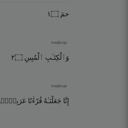
١
۝
حمٓ
тафсир
٢
۝
ٱلْمُبِينِ
وَٱلْكِتَـٰبِ
тафсир
إِنَّا
جَعَلْنَـٰهُ
قُرْءَٰنًا
عَرَبِيًّۭا