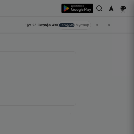
Ҷуз
25
•
Саҳифа
490
Тарҷума
Мусҳаф