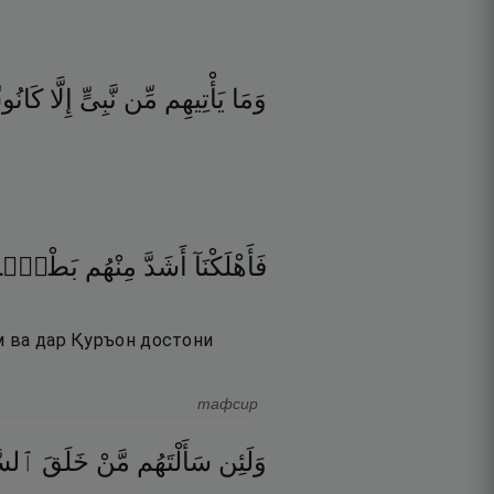
وَمَا
يَأْتِيهِم
مِّن
نَّبِىٍّ
إِلَّا
كَانُوا۟
فَأَهْلَكْنَآ
أَشَدَّ
مِنْهُم
بَطْشًۭا
ем ва дар Қуръон достони
тафсир
وَلَئِن
سَأَلْتَهُم
مَّنْ
خَلَقَ
ٱلسَّ