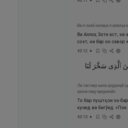
43
:
11
Ва-л-лазӣ халақа-л-азваҷа 
Ва Аллоҳ Зоте аст, к
сохт, ки бар он савор
43
:
12
نَ
ٱلَّذِى
سَخَّرَ
لَنَا
Ли таставу ъала зуҳуриҳӣ с
кунна лаҳу муқринӣн.
То бар пуштҳои он бар
кунед ва бигӯед: «Пок
43
:
13