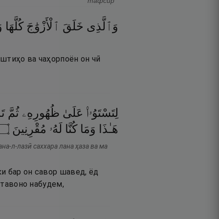
тафсир
وَٱلَّذِى
خَلَقَ
ٱلْأَزْوَٰجَ
كُلَّهَا
و
иштиҳо ва чаҳорпоён он чӣ
لِتَسْتَوُۥا۟
عَلَىٰ
ظُهُورِهِۦ
ثُمَّ
تَ
۝
مُقْرِنِينَ
لَهُۥ
كُنَّا
وَمَا
هَـٰذَا
на-л-лазӣ саххара лана ҳаза ва ма
и бар он савор шавед, ёд
н тавоно набудем,