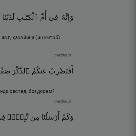
وَإِنَّهُۥ
فِىٓ
أُمِّ
ٱلْكِتَـٰبِ
لَدَيْنَا
ل
 аст, ҳаройина (ин китоб)
тафсир
أَفَنَضْرِبُ
عَنكُمُ
ٱلذِّكْرَ
صَفْح
анда ҳастед, боздорем?
тафсир
وَكَمْ
أَرْسَلْنَا
مِن
نَّبِىٍّۢ
فِ