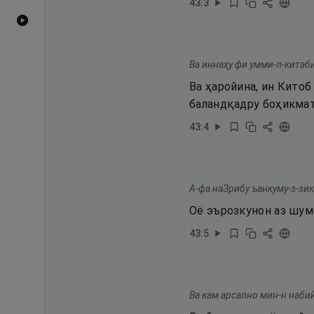
43
:
3
Видеоҳои YouTube
Ва иннаҳу фи умми-л-китаб
Ва ҳаройина, ин Китоб
баландқадру боҳикмат
43
:
4
А-фа наЗрибу ъанкуму-з-зи
Оё эърозкунон аз шум
43
:
5
Ва кам арсално мин-н наби