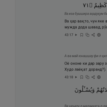
١٧
۝
كَظِيمٌ
Ва иза бушшира аҳадуҳум би
Ва ҳар вақто, чун яке
мужда дода шавад, рӯи
43
:
17
А-ва май юнашшау фи-л-ҳил
Оё ононе ки дар зару
Худо лаёқат доранд?).
43
:
18
َتُهُمْ
وَيُسْـَٔلُونَ
Ва ҷаъалу-л-малаиката-л-ла