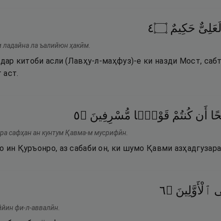
٤
۝
حَكِيمٌ
َعَلِىٌّ
и ладайна ла ъалийюн ҳакӣм.
 дар китоби асли (Лавҳу-л-маҳфуз)-е ки назди Мост, сабт
 аст.
٥
۝
مُّسْرِفِينَ
قَوْمًۭا
كُنتُمْ
أَن
ًا
кра сафҳан ан кунтум Қавма-м мусрифӣн.
о ин Қуръонро, аз сабаби он, ки шумо Қавми азҳадгузар
٦
۝
ٱلْأَوَّلِينَ
ى
ййин фи-л-аввалӣн.