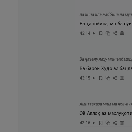
Ва инна ила Раббина ла му
Ва ҳаройина, мо ба сӯ
43
:
14
Ва ҷаъалу лаҳу мин ъибадиҳ
Ва барои Худо аз банд
43
:
15
Амиттахаза мим ма яхлуқу 
Оё Аллоҳ аз махлуқот
43
:
16