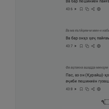
Ва бар пешиниён пайғ
43
:
6
Ва ма яътӣҳим-м мин-н наб
Ва бар онҳо ҳеҷ пайға
43
:
7
Фа аҳлакна ашадда минҳум 
Пас, аз он (Қурайш)-ҳ
аҷиби пешиниён гузаш
43
:
8
٩