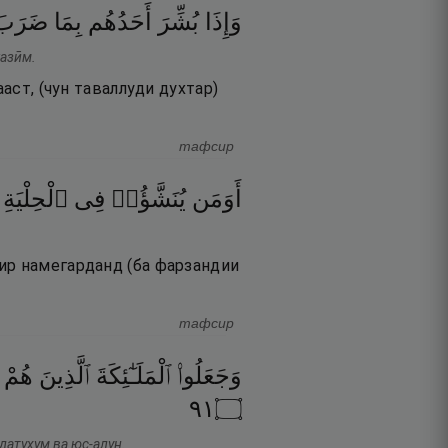
وَإِذَا
بُشِّرَ
أَحَدُهُم
بِمَا
ضَرَبَ
казӣм.
аст, (чун таваллуди духтар)
тафсир
أَوَمَن
يُنَشَّؤُا۟
فِى
ٱلْحِلْيَةِ
ир намегарданд (ба фарзандии
тафсир
وَجَعَلُوا۟
ٱلْمَلَـٰٓئِكَةَ
ٱلَّذِينَ
هُمْ
١٩
۝
датуҳум ва юс-алун.