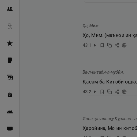
Пайғамбарон
Ҳа, Мӣм.
Дуоҳо
Ҳо, Мим. (маънои ин 
Асмоул Ҳусно
43
:
1
Фарзи айн
Ва-л-китаби-л-мубӣн.
Галерея
Қасам ба Китоби ошко
43
:
2
Махзани Маърифат
Барномаи мобилӣ
Инна ҷаъалнаҳу Қуранан ъа
Ҳаройина, Мо ин кито
Пахшҳои зинда