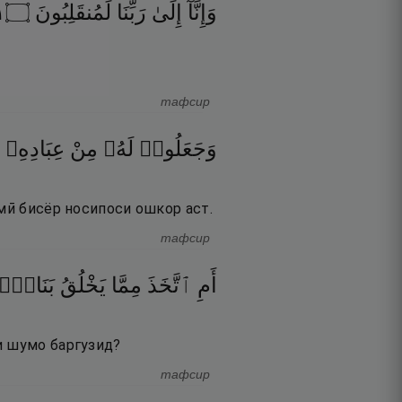
٤
۝
لَمُنقَلِبُونَ
رَبِّنَا
إِلَىٰ
وَإِنَّآ
тафсир
وَجَعَلُوا۟
لَهُۥ
مِنْ
عِبَادِهِۦ
амӣ бисёр носипоси ошкор аст.
тафсир
أَمِ
ٱتَّخَذَ
مِمَّا
يَخْلُقُ
بَنَاتٍۢ
и шумо баргузид?
тафсир