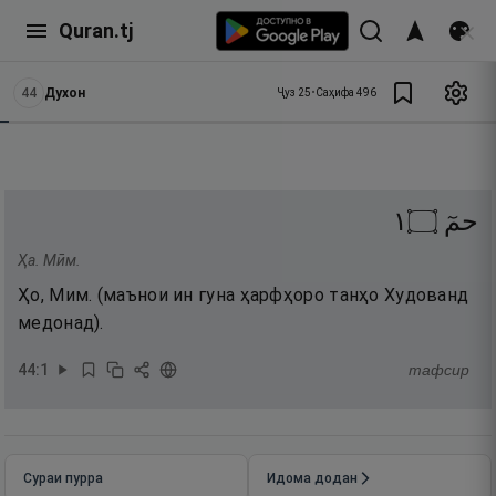
Quran.tj
44
Духон
Ҷуз
25
•
Саҳифа
496
١
۝
حمٓ
Ҳа. Мӣм.
Ҳо, Мим. (маънои ин гуна ҳарфҳоро танҳо Худованд
медонад).
44
:
1
тафсир
Сураи пурра
Идома додан