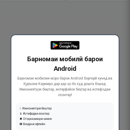
Барномаи мобилӣ барои
Android
Барномаи мобилии моро барои Android боргирӣ кунед ва
Қуръони Каримро дар ҳар ҷо бо худ дошта бошед.
Имкониятҳои бештар, интерфейси беҳтар ва истифодаи
осонтар!
✨ Имкониятҳои бештар
📱 Истифодаи осонтар
🔔 Огоҳиномаҳои намоз
💾 Хондани офлайн