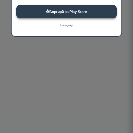
📥
Боргирӣ аз Play Store
Баъдтар