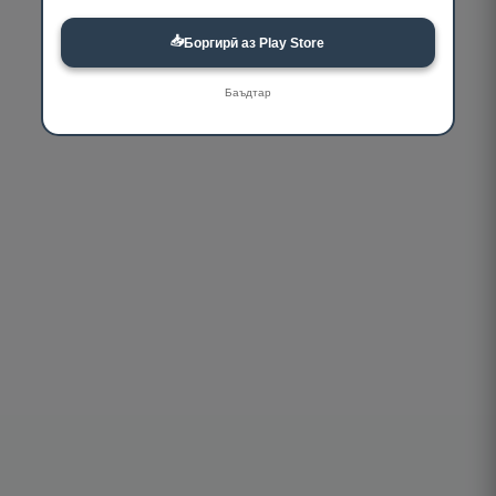
📥
Боргирӣ аз Play Store
Баъдтар