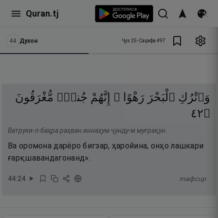
Quran.tj
44
Духон
Ҷуз
25
•
Саҳифа
497
وَٱتْرُكِ
ٱلْبَحْرَ
رَهْوًا ۖ
إِنَّهُمْ
جُندٌۭ
مُّغْرَقُونَ
٢٤
۝
Ватруки-л-баҳра раҳван иннаҳум ҷунду-м муғрақун.
Ва оромона дарёро бигзар, ҳаройина, онҳо лашкари
ғарқшавандагонанд».
44
:
24
тафсир