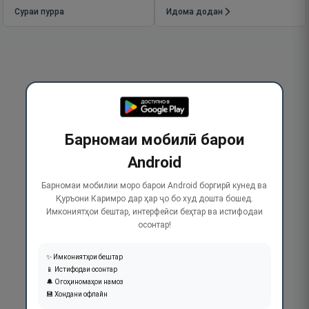
Сураи пурра
Идома додан
Барномаи мобилӣ барои
Android
Барномаи мобилии моро барои Android боргирӣ кунед ва
Қуръони Каримро дар ҳар ҷо бо худ дошта бошед.
Имкониятҳои бештар, интерфейси беҳтар ва истифодаи
осонтар!
✨ Имкониятҳои бештар
📱 Истифодаи осонтар
🔔 Огоҳиномаҳои намоз
💾 Хондани офлайн