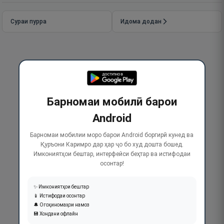
Сураи пурра
Идома додан
Барномаи мобилӣ барои
Android
Барномаи мобилии моро барои Android боргирӣ кунед ва
Қуръони Каримро дар ҳар ҷо бо худ дошта бошед.
Имкониятҳои бештар, интерфейси беҳтар ва истифодаи
осонтар!
✨ Имкониятҳои бештар
📱 Истифодаи осонтар
🔔 Огоҳиномаҳои намоз
💾 Хондани офлайн