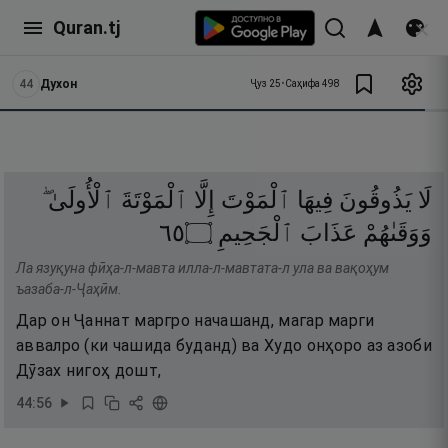
Quran.tj
44
Духон
Ҷуз
25
•
Саҳифа
498
لَا
يَذُوقُونَ
فِيهَا
ٱلْمَوْتَ
إِلَّا
ٱلْمَوْتَةَ
ٱلْأُولَىٰ ۖ
٥٦
۝
ٱلْجَحِيمِ
عَذَابَ
وَوَقَىٰهُمْ
Ла язуқуна фӣҳа-л-мавта илла-л-мавтата-л ула ва вақоҳум
ъазаба-л-Ҷаҳӣм.
Дар он Ҷаннат маргро начашанд, магар марги
аввалро (ки чашида буданд) ва Худо онҳоро аз азоби
Дӯзах нигоҳ дошт,
44
:
56