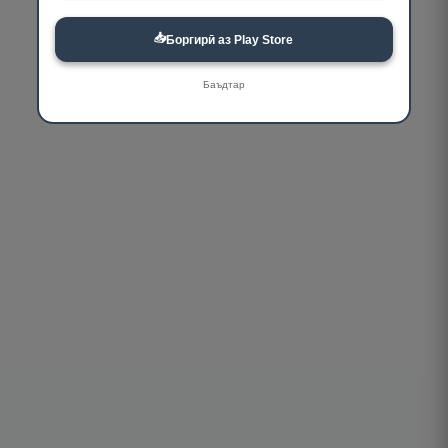
📥
Боргирӣ аз Play Store
Баъдтар