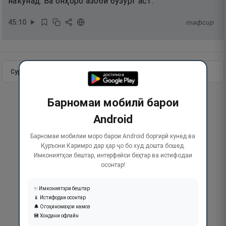
накунад. Ва онҳоро азоби бузург аст.
45
:
10
тафсир
Сураи пурра
Идома додан
Барномаи мобилӣ барои
Android
Барномаи мобилии моро барои Android боргирӣ кунед ва
Қуръони Каримро дар ҳар ҷо бо худ дошта бошед.
Имкониятҳои бештар, интерфейси беҳтар ва истифодаи
осонтар!
✨ Имкониятҳои бештар
📱 Истифодаи осонтар
🔔 Огоҳиномаҳои намоз
💾 Хондани офлайн