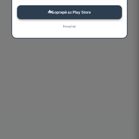
📥
Боргирӣ аз Play Store
Баъдтар