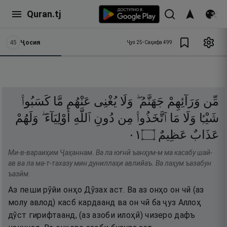
Quran.tj
45
Ҷосия
Ҷуз
25
•
Саҳифа
499
مِّن
وَرَآئِهِمْ
جَهَنَّمُ ۖ
وَلَا
يُغْنِى
عَنْهُم
مَّا
كَسَبُوا۟
شَيْـًۭٔا
وَلَا
مَا
ٱتَّخَذُوا۟
مِن
دُونِ
ٱللَّهِ
أَوْلِيَآءَ ۖ
وَلَهُمْ
١٠
۝
عَظِيمٌ
عَذَابٌ
Ми-в-вараиҳим Ҷаҳаннам. Ва ла юғнӣ ъанҳум-м ма касабу шай-
ав ва ла ма-т-тахазу мин дуниллаҳи авлийаъ. Ва лаҳум ъазабун
ъазӣм.
Аз пеши рӯйи онҳо Дӯзах аст. Ва аз онҳо он чӣ (аз
молу авлод) касб кардаанд ва он чӣ ба ҷуз Аллоҳ
дӯст гирифтаанд, (аз азоби илоҳӣ) чизеро дафъ